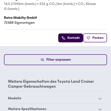
14,5 l/100km (komb.)
•
336 g CO₂/km (komb.)
•
CO₂-Klasse
G (komb.)
Retro Mobilty GmbH
72488 Sigmaringen
Kontakt
Parken
Filter anpassen
Weitere Eigenschaften des
Toyota Land Cruiser
Camper Gebrauchtwagen
Modelle
Toyota 4-Runner
Toyota Alphard
Weitere Spezifikationen