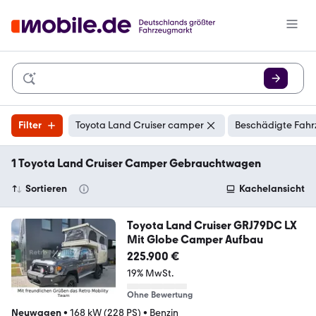
Filter
Toyota Land Cruiser camper
Beschädigte Fahr
1 Toyota Land Cruiser Camper Gebrauchtwagen
Sortieren
Kachelansicht
Toyota Land Cruiser GRJ79DC LX
Mit Globe Camper Aufbau
225.900 €
19% MwSt.
Ohne Bewertung
Neuwagen
•
168 kW (228 PS)
•
Benzin