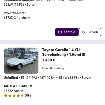
55 kW (75 PS)
•
Benzin
Privatanbieter
68723 Oftersheim
Kontakt
Parken
Toyota Corolla 1.4 XLi
Servolenkung / 1.Hand !!!
3.450 €
Ohne Bewertung
Unfallfrei
•
EZ 12/1992
•
167.140 km
•
65 kW (88 PS)
•
Benzin
AUTOWELT-ACHIM
28832 Achim
(
89
)
4.3 Sterne