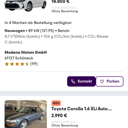
18.800 €
Ohne Bewertung
In 4 Wochen ab Bestellung verfügbar
Neuwagen
•
89 kW (121 PS)
•
Benzin
4,7 l/100km (komb.)
•
106 g CO₂/km (komb.)
•
CO₂-Klasse
C (komb.)
Modena Motors GmbH
61137 Schöneck
(
99
)
4.3 Sterne
Kontakt
Parken
NEU
Toyota Corolla 1.6 XLi Auto
Servolenkung XL
2.990 €
Ohne Bewertung