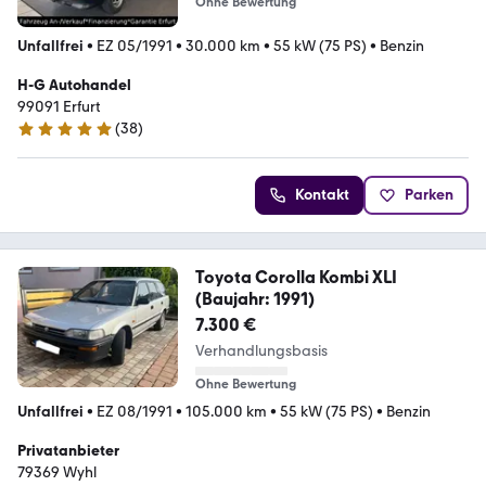
Ohne Bewertung
Unfallfrei
•
EZ 05/1991
•
30.000 km
•
55 kW (75 PS)
•
Benzin
H-G Autohandel
99091 Erfurt
(
38
)
4.9 Sterne
Kontakt
Parken
Toyota Corolla Kombi XLI
(Baujahr: 1991)
7.300 €
Verhandlungsbasis
Ohne Bewertung
Unfallfrei
•
EZ 08/1991
•
105.000 km
•
55 kW (75 PS)
•
Benzin
Privatanbieter
79369 Wyhl