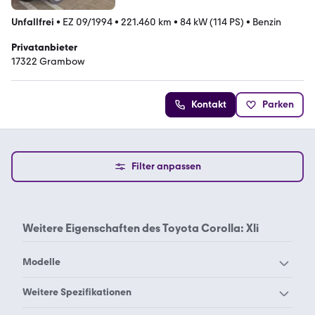
Unfallfrei
•
EZ 09/1994
•
221.460 km
•
84 kW (114 PS)
•
Benzin
Privatanbieter
17322 Grambow
Kontakt
Parken
Filter anpassen
Weitere Eigenschaften des
Toyota Corolla: Xli
Modelle
Toyota 4-Runner
Toyota Alphard
Weitere Spezifikationen
Toyota Auris Touring