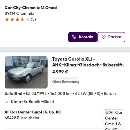
Car-City-Chemnitz M.Omed
09114 Chemnitz
(
5
)
3.7 Sterne
Kontakt
Parken
Toyota Corolla XLI ~
AHK~Klima~Glasdach~8x bereift.
4.999 €
Ohne Bewertung
Unfallfrei
•
EZ 03/1993
•
163.000 km
•
65 kW (88 PS)
•
Benzin
Klima~8x Bereift~Glasd
AF Car Center GmbH & Co. KG
65428 Rüsselsheim