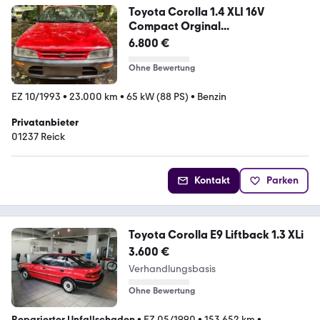
Toyota Corolla 1.4 XLI 16V
Compact Orginal...
6.800 €
Ohne Bewertung
EZ 10/1993
•
23.000 km
•
65 kW (88 PS)
•
Benzin
Privatanbieter
01237 Reick
Kontakt
Parken
Toyota Corolla E9 Liftback 1.3 XLi
3.600 €
Verhandlungsbasis
Ohne Bewertung
Reparierter Unfallschaden
•
EZ 05/1990
•
153.652 km
•