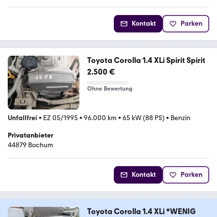
Kontakt
Parken
Toyota Corolla 1.4 XLi Spirit Spirit
2.500 €
Ohne Bewertung
Unfallfrei
•
EZ 05/1995
•
96.000 km
•
65 kW (88 PS)
•
Benzin
Privatanbieter
44879 Bochum
Kontakt
Parken
Toyota Corolla 1.4 XLi *WENIG