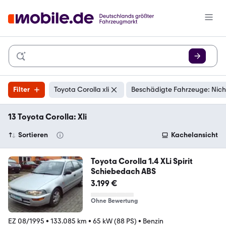
Filter
Toyota Corolla xli
Beschädigte Fahrzeuge: Nich
13 Toyota Corolla: Xli
Sortieren
Kachelansicht
Toyota Corolla 1.4 XLi Spirit
Schiebedach ABS
3.199 €
Ohne Bewertung
EZ 08/1995
•
133.085 km
•
65 kW (88 PS)
•
Benzin