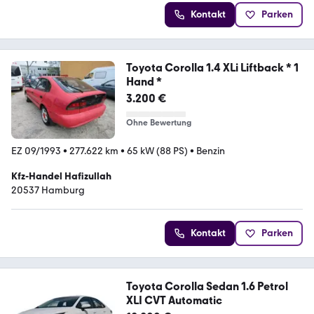
Kontakt
Parken
Toyota Corolla 1.4 XLi Liftback * 1
Hand *
3.200 €
Ohne Bewertung
EZ 09/1993
•
277.622 km
•
65 kW (88 PS)
•
Benzin
Kfz-Handel Hafizullah
20537 Hamburg
Kontakt
Parken
Toyota Corolla Sedan 1.6 Petrol
XLI CVT Automatic