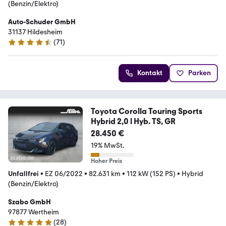
(Benzin/Elektro)
Auto-Schuder GmbH
31137 Hildesheim
(
71
)
4.7 Sterne
Kontakt
Parken
Toyota Corolla Touring Sports
Hybrid 2,0 l Hyb. TS, GR
28.450 €
19% MwSt.
Hoher Preis
Unfallfrei
•
EZ 06/2022
•
82.631 km
•
112 kW (152 PS)
•
Hybrid
(Benzin/Elektro)
Szabo GmbH
97877 Wertheim
(
28
)