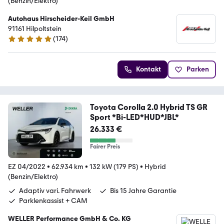
(Benzin/Elektro)
Autohaus Hirscheider-Keil GmbH
91161 Hilpoltstein
(
174
)
5 Sterne
Kontakt
Parken
Toyota Corolla 2.0 Hybrid TS GR
Sport *Bi-LED*HUD*JBL*
26.333 €
Fairer Preis
EZ 04/2022
•
62.934 km
•
132 kW (179 PS)
•
Hybrid
(Benzin/Elektro)
Adaptiv vari. Fahrwerk
Bis 15 Jahre Garantie
Parklenkassist + CAM
WELLER Performance GmbH & Co. KG