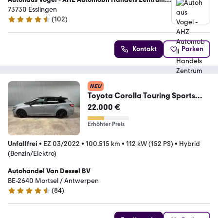
GmbH
73730 Esslingen
(
102
)
4.4 Sterne
Kontakt
Parken
NEU
Toyota Corolla Touring Sports
Hybrid GR Sport 1st hand
22.000 €
Erhöhter Preis
Unfallfrei
•
EZ 03/2022
•
100.515 km
•
112 kW (152 PS)
•
Hybrid
(Benzin/Elektro)
Autohandel Van Dessel BV
BE-2640 Mortsel / Antwerpen
(
84
)
4.7 Sterne