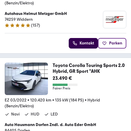
(Benzin/Elektro)
Autohaus Helmut Metzger GmbH
74259 Widdern
(
157
)
4.9 Sterne
Kontakt
Parken
Toyota Corolla Touring Sports 2.0
Hybrid, GR Sport "AHK
23.490 €
Fairer Preis
EZ 03/2022
•
120.420 km
•
135 kW (184 PS)
•
Hybrid
(Benzin/Elektro)
Navi
HUD
LED
Auto Hausmann Dorfen Zndl. d. Auto Eder GmbH
84405 Dorfen