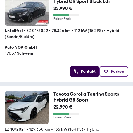
Hybrid GR Sport Black Edi
25.990 €
Fairer Preis
Unfallfrei
•
EZ 01/2022
•
78.326 km
•
112 kW (152 PS)
•
Hybrid
(Benzin/Elektro)
Auto NOA GmbH
19057 Schwerin
Kontakt
Parken
Toyota Corolla Touring Sports
Hybrid GR Sport
22.990 €
Fairer Preis
EZ 10/2021
•
129.350 km
•
135 kW (184 PS)
•
Hybrid