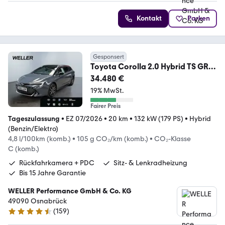
Kontakt
Parken
Gesponsert
Toyota Corolla 2.0 Hybrid TS GR
Sport *Bi-LED*el. Heckk
34.480 €
19% MwSt.
Fairer Preis
Tageszulassung
•
EZ 07/2026
•
20 km
•
132 kW (179 PS)
•
Hybrid
(Benzin/Elektro)
4,8 l/100km (komb.)
•
105 g CO₂/km (komb.)
•
CO₂-Klasse
C (komb.)
Rückfahrkamera + PDC
Sitz- & Lenkradheizung
Bis 15 Jahre Garantie
WELLER Performance GmbH & Co. KG
49090 Osnabrück
(
159
)
4.5 Sterne