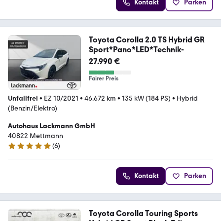
Kontakt
Parken
Toyota Corolla 2.0 TS Hybrid GR
Sport*Pano*LED*Technik-
27.990 €
Fairer Preis
Unfallfrei
•
EZ 10/2021
•
46.672 km
•
135 kW (184 PS)
•
Hybrid
(Benzin/Elektro)
Autohaus Lackmann GmbH
40822 Mettmann
(
6
)
5 Sterne
Kontakt
Parken
Toyota Corolla Touring Sports