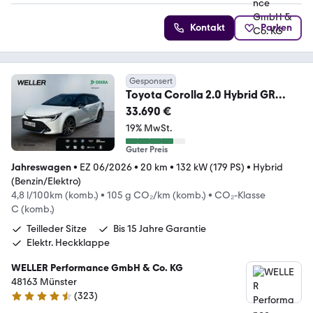
Kontakt
Parken
Gesponsert
Toyota Corolla 2.0 Hybrid GR
Sport *Bi-LED*ACC*CAM*SHZ*
33.690 €
19% MwSt.
Guter Preis
Jahreswagen
•
EZ 06/2026
•
20 km
•
132 kW (179 PS)
•
Hybrid
(Benzin/Elektro)
4,8 l/100km (komb.)
•
105 g CO₂/km (komb.)
•
CO₂-Klasse
C (komb.)
Teilleder Sitze
Bis 15 Jahre Garantie
Elektr. Heckklappe
WELLER Performance GmbH & Co. KG
48163 Münster
(
323
)
4.3 Sterne