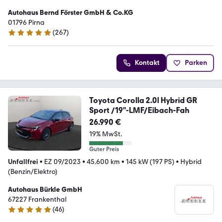
Autohaus Bernd Förster GmbH & Co.KG
01796 Pirna
(
267
)
4.8 Sterne
Kontakt
Parken
Toyota Corolla 2.0l Hybrid GR
Sport /19"-LMF/Eibach-Fah
26.990 €
19% MwSt.
Guter Preis
Unfallfrei
•
EZ 09/2023
•
45.600 km
•
145 kW (197 PS)
•
Hybrid
(Benzin/Elektro)
Autohaus Bürkle GmbH
67227 Frankenthal
(
46
)
4.8 Sterne