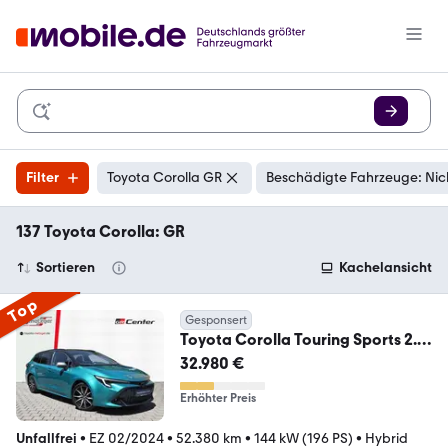
Filter
Toyota Corolla GR
Beschädigte Fahrzeuge: Nic
137 Toyota Corolla: GR
Sortieren
Kachelansicht
Top
Gesponsert
Toyota Corolla Touring Sports 2.0
Hybrid GR Sport +LED
32.980 €
Erhöhter Preis
Unfallfrei
•
EZ 02/2024
•
52.380 km
•
144 kW (196 PS)
•
Hybrid