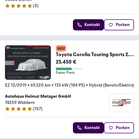
(
3
)
5 Sterne
Kontakt
Parken
NEU
Toyota Corolla Touring Sports 2.0
Hybrid GR SPORT +JBL
25.450 €
Fairer Preis
EZ 12/2019
•
69.320 km
•
135 kW (184 PS)
•
Hybrid (Benzin/Elektro)
Autohaus Helmut Metzger GmbH
74259 Widdern
(
157
)
4.9 Sterne
Kontakt
Parken