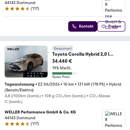
44143 Dortmund
(
117
)
4.6 Sterne
Kontakt
Parken
Gesponsert
Toyota Corolla Hybrid 2,0 l
Touring Sports Hybrid GR Sp
34.440 €
19% MwSt.
Guter Preis
Tageszulassung
•
EZ 06/2026
•
10 km
•
131 kW (178 PS)
•
Hybrid
(Benzin/Elektro)
4,8 l/100km (komb.)
•
108 g CO₂/km (komb.)
•
CO₂-Klasse
C (komb.)
WELLER Performance GmbH & Co. KG
44143 Dortmund
(
117
)
4.6 Sterne