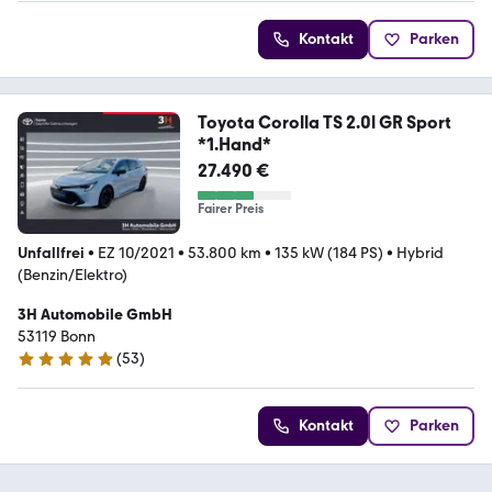
Kontakt
Parken
Toyota Corolla TS 2.0l GR Sport
*1.Hand*
27.490 €
Fairer Preis
Unfallfrei
•
EZ 10/2021
•
53.800 km
•
135 kW (184 PS)
•
Hybrid
(Benzin/Elektro)
3H Automobile GmbH
53119 Bonn
(
53
)
4.9 Sterne
Kontakt
Parken