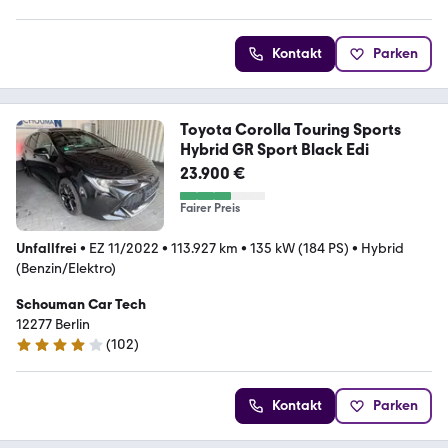
5 Sterne
Kontakt
Parken
Toyota Corolla Touring Sports
Hybrid GR Sport Black Edi
23.900 €
Fairer Preis
Unfallfrei
•
EZ 11/2022
•
113.927 km
•
135 kW (184 PS)
•
Hybrid
(Benzin/Elektro)
Schouman Car Tech
12277 Berlin
(
102
)
4.1 Sterne
Kontakt
Parken