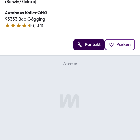
(Benzin/Elektro)
Autohaus Koller OHG
93333 Bad Gögging
(
104
)
4.3 Sterne
Kontakt
Parken