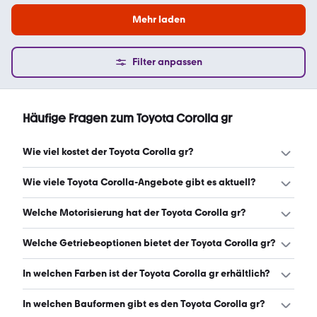
Mehr laden
Filter anpassen
Häufige Fragen zum Toyota Corolla gr
Wie viel kostet der Toyota Corolla gr?
Ein guter Preis für einen Toyota Corolla gr liegt zwischen
Wie viele Toyota Corolla-Angebote gibt es aktuell?
26.490 € und 35.980 €. Leasingangebote starten ab 365
€ monatlich. (Stand: 9.8.2026)
Es gibt insgesamt 137 Toyota Corolla bei mobile.de, davon
Welche Motorisierung hat der Toyota Corolla gr?
116 Gebraucht- und 21 Neuwagen. (Stand: 9.8.2026)
Der Toyota Corolla gr hat Leistungen zwischen 133 und
Welche Getriebeoptionen bietet der Toyota Corolla gr?
197 PS. (Stand: 9.8.2026)
Der Toyota Corolla gr ist mit automatischem und
In welchen Farben ist der Toyota Corolla gr erhältlich?
manuellem Getriebe erhältlich. (Stand: 9.8.2026)
Den Toyota Corolla gr gibt es in folgenden Farben: weiß,
In welchen Bauformen gibt es den Toyota Corolla gr?
grau, rot, schwarz, silber, orange, grün und blau. Die