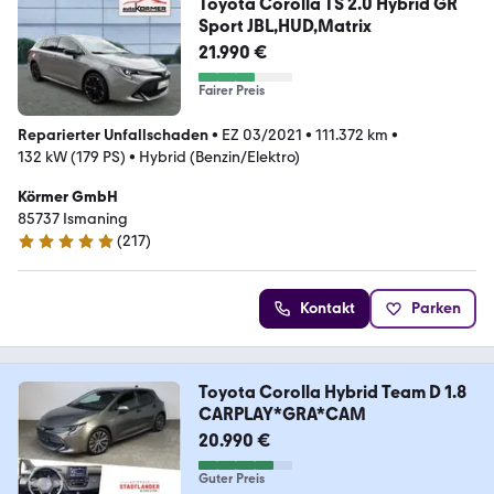
Toyota Corolla TS 2.0 Hybrid GR
Sport JBL,HUD,Matrix
21.990 €
Fairer Preis
Reparierter Unfallschaden
•
EZ 03/2021
•
111.372 km
•
132 kW (179 PS)
•
Hybrid (Benzin/Elektro)
Körmer GmbH
85737 Ismaning
(
217
)
5 Sterne
Kontakt
Parken
Toyota Corolla Hybrid Team D 1.8
CARPLAY*GRA*CAM
20.990 €
Guter Preis