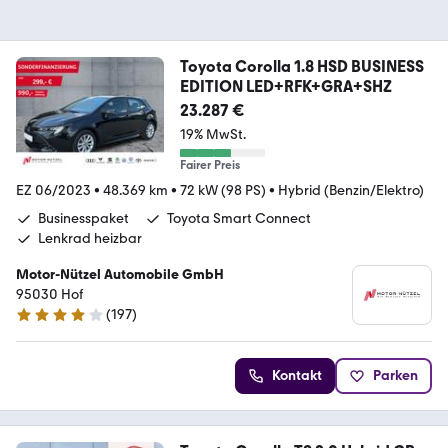
Toyota Corolla 1.8 HSD BUSINESS
EDITION LED+RFK+GRA+SHZ
23.287 €
19% MwSt.
Fairer Preis
EZ 06/2023
•
48.369 km
•
72 kW (98 PS)
•
Hybrid (Benzin/Elektro)
Businesspaket
Toyota Smart Connect
Lenkrad heizbar
Motor-Nützel Automobile GmbH
95030 Hof
(
197
)
3.9 Sterne
Kontakt
Parken