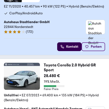
EZ 11/2020
•
40.457 km
•
90 kW (122 PS)
•
Hybrid (Benzin/Elektro)
CarPlay/AndroidAuto
Autohaus Stadtlander GmbH
22844 Norderstedt
(
172
)
4.2 Sterne
Kontakt
Parken
Toyota Corolla 2.0 Hybrid GR
Sport
28.480 €
19% MwSt.
Fairer Preis
Unfallfrei
•
EZ 07/2023
•
69.400 km
•
135 kW (184 PS)
•
Hybrid
(Benzin/Elektro)
Autohaus Vogel - AHZ Automobil Handels Zentrum