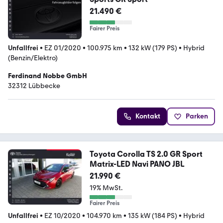
21.490 €
Fairer Preis
Unfallfrei
•
EZ 01/2020
•
100.975 km
•
132 kW (179 PS)
•
Hybrid
(Benzin/Elektro)
Ferdinand Nobbe GmbH
32312 Lübbecke
Kontakt
Parken
Toyota Corolla TS 2.0 GR Sport
Matrix-LED Navi PANO JBL
21.990 €
19% MwSt.
Fairer Preis
Unfallfrei
•
EZ 10/2020
•
104.970 km
•
135 kW (184 PS)
•
Hybrid