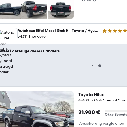
Autohaus Eifel Mosel GmbH - Toyota / Hyundai Vertragshändler
4.8 Sterne
54311 Trierweiler
itere Fahrzeuge dieses Händlers
Toyota Hilux
4x4 Xtra Cab Special *Einz
21.900 €
Ohne Bewert
Versicherung vergleichen