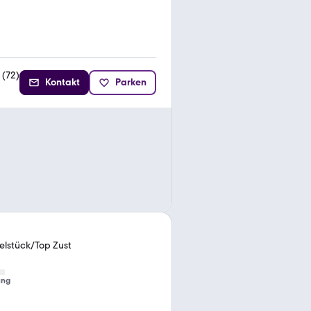
(
72
)
Kontakt
Parken
elstück/Top Zust
ung