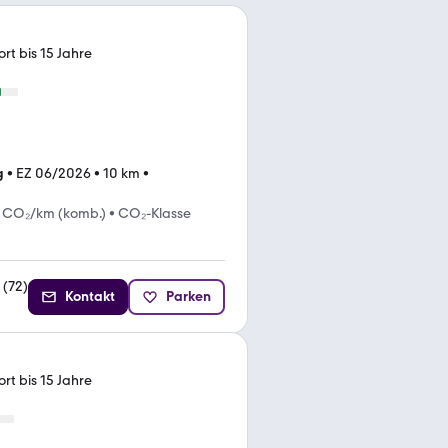
rt bis 15 Jahre
g
•
EZ 06/2026
•
10 km
•
 CO₂/km (komb.)
•
CO₂-Klasse
(
72
)
Kontakt
Parken
rt bis 15 Jahre