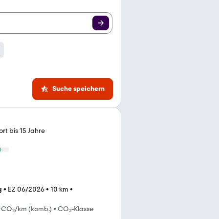
Suche speichern
rt bis 15 Jahre
g
•
EZ 06/2026
•
10 km
•
 CO₂/km (komb.)
•
CO₂-Klasse