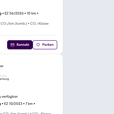
g
•
EZ 06/2026
•
10 km
•
 CO₂/km (komb.)
•
CO₂-Klasse
Kontakt
Parken
ter
ertung
g verfügbar
g
•
EZ 10/2023
•
7 km
•
 g CO₂/km (komb.)
•
CO₂-Klasse