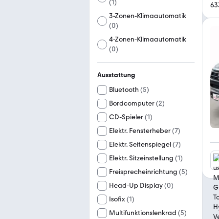
(
1
)
63
3-Zonen-Klimaautomatik
(
0
)
4-Zonen-Klimaautomatik
(
0
)
Ausstattung
Bluetooth
(
5
)
Bordcomputer
(
2
)
CD-Spieler
(
1
)
Elektr. Fensterheber
(
7
)
Elektr. Seitenspiegel
(
7
)
Elektr. Sitzeinstellung
(
1
)
Freisprecheinrichtung
(
5
)
Head-Up Display
(
0
)
Isofix
(
1
)
Multifunktionslenkrad
(
5
)