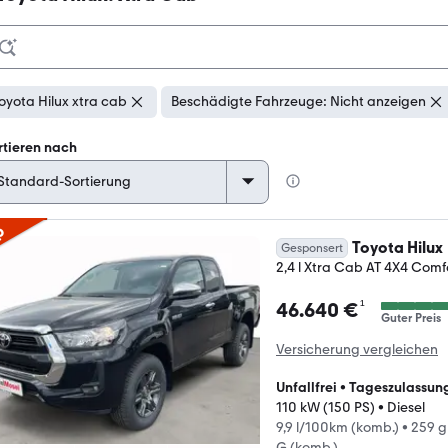
oyota Hilux xtra cab
Beschädigte Fahrzeuge: Nicht anzeigen
rtieren nach
p
Toyota Hilux
Gesponsert
2,4 l Xtra Cab AT 4X4 Comfo
¹
46.640 €
Guter Preis
Versicherung vergleichen
Unfallfrei
•
Tageszulassun
110 kW (150 PS)
•
Diesel
9,9 l/100km (komb.)
•
259 g
G (komb.)