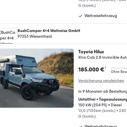
G (komb.)
Weltreisefahrzeug
BushCamper 4x4 Weltreise GmbH
97353 Wiesentheid
Toyota Hilux
Xtra Cab 2.8 Invincible Au
¹
185.000 €
Ohne Bew
Versicherung vergleichen
In 9 Monaten ab Bestellun
Unfallfrei
•
Tageszulassun
150 kW (204 PS)
•
Diesel
15,0 l/100km (komb.)
•
240
G (komb.)
Weltreisefahrzeug