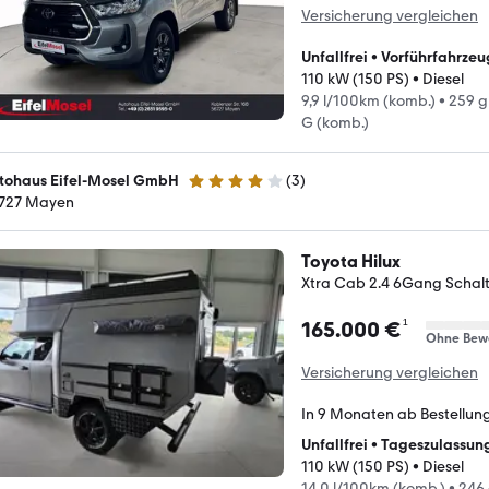
Versicherung vergleichen
Unfallfrei
•
Vorführfahrzeu
110 kW (150 PS)
•
Diesel
9,9 l/100km (komb.)
•
259 g
G (komb.)
tohaus Eifel-Mosel GmbH
(
3
)
4.1 Sterne
727 Mayen
Toyota Hilux
Xtra Cab 2.4 6Gang Schal
¹
165.000 €
Ohne Bew
Versicherung vergleichen
In 9 Monaten ab Bestellun
Unfallfrei
•
Tageszulassun
110 kW (150 PS)
•
Diesel
14,0 l/100km (komb.)
•
246