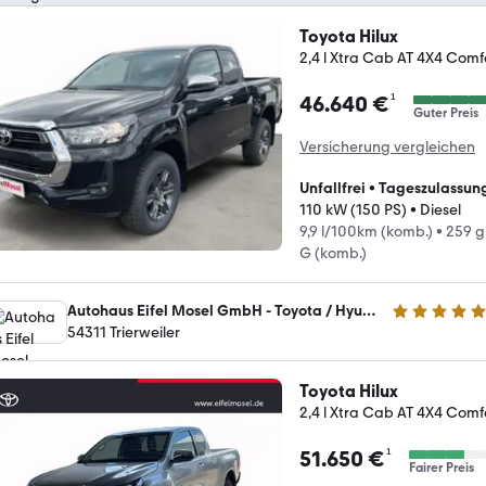
Toyota Hilux
2,4 l Xtra Cab AT 4X4 Comfo
¹
46.640 €
Guter Preis
Versicherung vergleichen
Unfallfrei
•
Tageszulassun
110 kW (150 PS)
•
Diesel
9,9 l/100km (komb.)
•
259 g
G (komb.)
Autohaus Eifel Mosel GmbH - Toyota / Hyundai Vertragshändler
4.8 Sterne
54311 Trierweiler
Toyota Hilux
2,4 l Xtra Cab AT 4X4 Comfo
¹
51.650 €
Fairer Preis