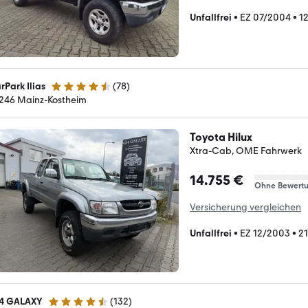
Unfallfrei
•
EZ 07/2004
•
1
rPark Ilias
(
78
)
4.3 Sterne
246 Mainz-Kostheim
Toyota Hilux
Xtra-Cab, OME Fahrwerk
14.755 €
Ohne Bewert
Versicherung vergleichen
Unfallfrei
•
EZ 12/2003
•
2
4 GALAXY
(
132
)
4.5 Sterne