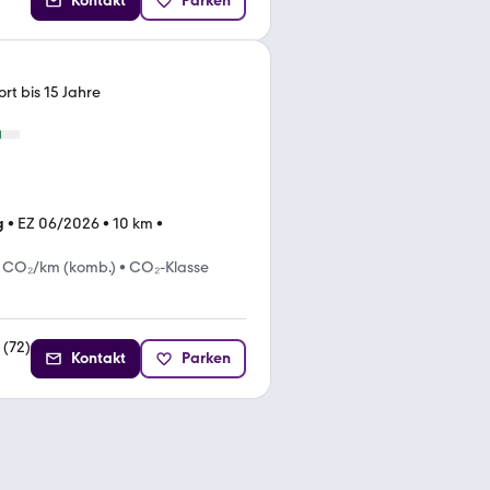
Kontakt
Parken
rt bis 15 Jahre
g
•
EZ 06/2026
•
10 km
•
 CO₂/km (komb.)
•
CO₂-Klasse
(
72
)
Kontakt
Parken