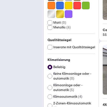
Matt
(
0
)
Metallic
(
6
)
Ca
55
Qualitätssiegel
Inserate mit Qualitätssiegel
Klimatisierung
Beliebig
Keine Klimaanlage oder -
automatik
(
0
)
Klimaanlage oder -
automatik
(
5
)
Klimaautomatik
(
4
)
2-Zonen-Klimaautomatik
4X