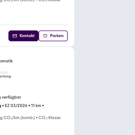
Kontakt
Parken
tomatik
ertung
g verfügbar
g
•
EZ 03/2026
•
11 km
•
 g CO₂/km (komb.)
•
CO₂-Klasse