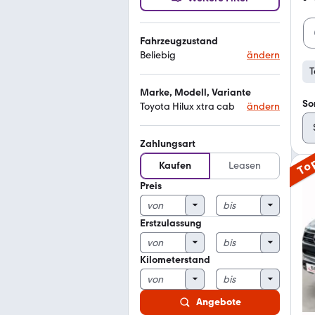
Fahrzeugzustand
Beliebig
ändern
T
Marke, Modell, Variante
So
Toyota Hilux xtra cab
ändern
Zahlungsart
To
Kaufen
Leasen
Preis
Erstzulassung
Kilometerstand
Angebote