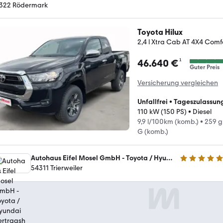
322 Rödermark
Toyota Hilux
2,4 l Xtra Cab AT 4X4 Comfo
¹
46.640 €
Guter Preis
Versicherung vergleichen
Unfallfrei
•
Tageszulassun
110 kW (150 PS)
•
Diesel
9,9 l/100km (komb.)
•
259 g
G (komb.)
Autohaus Eifel Mosel GmbH - Toyota / Hyundai Vertragshändler
4.8 Sterne
54311 Trierweiler