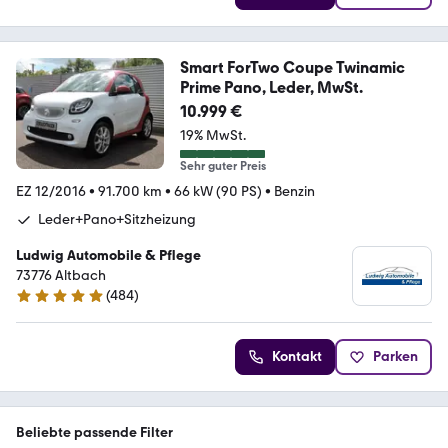
Smart ForTwo Coupe Twinamic
Prime Pano, Leder, MwSt.
10.999 €
19% MwSt.
Sehr guter Preis
EZ 12/2016
•
91.700 km
•
66 kW (90 PS)
•
Benzin
Leder+Pano+Sitzheizung
Ludwig Automobile & Pflege
73776 Altbach
(
484
)
5 Sterne
Kontakt
Parken
Beliebte passende Filter