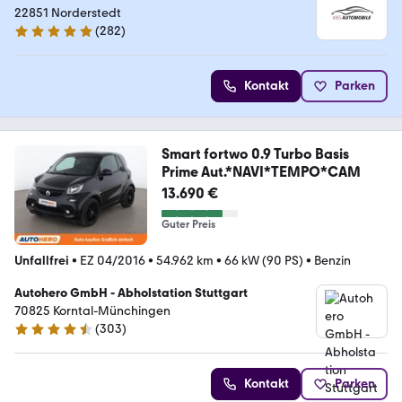
22851 Norderstedt
(
282
)
4.8 Sterne
Kontakt
Parken
Smart fortwo 0.9 Turbo Basis
Prime Aut.*NAVI*TEMPO*CAM
13.690 €
Guter Preis
Unfallfrei
•
EZ 04/2016
•
54.962 km
•
66 kW (90 PS)
•
Benzin
Autohero GmbH - Abholstation Stuttgart
70825 Korntal-Münchingen
(
303
)
4.4 Sterne
Kontakt
Parken