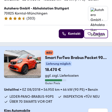
Autohero GmbH - Abholstation Stuttgart
70825 Korntal-Münchingen
(
303
)
4.4 Sterne
Kontakt
Parken
NEU
Smart ForTwo Brabus Packet 90Ps
AUTOM/JBL/PANO/LEDER
Lieferung möglich
18.470 €
ggf. zzgl. Lieferkosten
Guter Preis
Unfallfrei
•
EZ 08/2018
•
56.950 km
•
66 kW (90 PS)
•
Benzin
LEDER-PANO-BRABUS-90PS
INSPEKTION +TÜV NEU
ÜBER 70 SMARTS VOR ORT
Kies Automobile