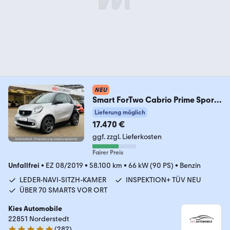
NEU
Smart ForTwo Cabrio Prime Sport
90Ps NAVI/LEDER/KAMERA
Lieferung möglich
17.470 €
ggf. zzgl. Lieferkosten
Fairer Preis
Unfallfrei
•
EZ 08/2019
•
58.100 km
•
66 kW (90 PS)
•
Benzin
LEDER-NAVI-SITZH-KAMER
INSPEKTION+ TÜV NEU
ÜBER 70 SMARTS VOR ORT
Kies Automobile
22851 Norderstedt
(
282
)