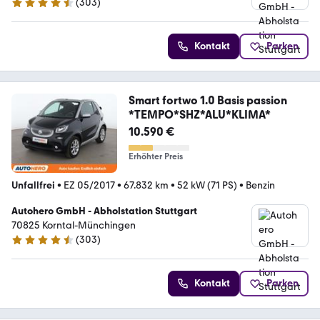
(
303
)
4.4 Sterne
Kontakt
Parken
Smart fortwo 1.0 Basis passion
*TEMPO*SHZ*ALU*KLIMA*
10.590 €
Erhöhter Preis
Unfallfrei
•
EZ 05/2017
•
67.832 km
•
52 kW (71 PS)
•
Benzin
Autohero GmbH - Abholstation Stuttgart
70825 Korntal-Münchingen
(
303
)
4.4 Sterne
Kontakt
Parken