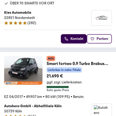
ÜBER 70 SMARTS VOR ORT
Kies Automobile
22851 Norderstedt
(
282
)
4.8 Sterne
Kontakt
Parken
NEU
Smart fortwo 0.9 Turbo Brabus
Aut.*NAVI*CAM*CABRIO*PDC
Lieferbar in nahe Filiale
21.690 €
ggf. zzgl. Lieferkosten
Sehr guter Preis
EZ 04/2017
•
49.907 km
•
80 kW (109 PS)
•
Benzin
Autohero GmbH - Abholfiliale Köln
50739 Köln