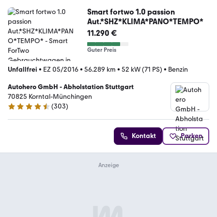
Smart fortwo 1.0 passion
Aut.*SHZ*KLIMA*PANO*TEMPO*
11.290 €
Guter Preis
Unfallfrei
•
EZ 05/2016
•
56.289 km
•
52 kW (71 PS)
•
Benzin
Autohero GmbH - Abholstation Stuttgart
70825 Korntal-Münchingen
(
303
)
4.4 Sterne
Kontakt
Parken