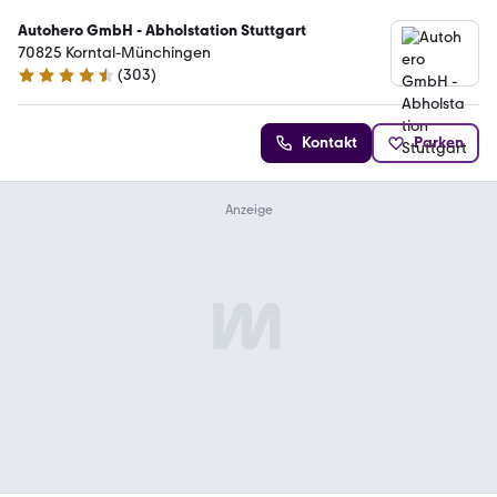
Autohero GmbH - Abholstation Stuttgart
70825 Korntal-Münchingen
(
303
)
4.4 Sterne
Kontakt
Parken