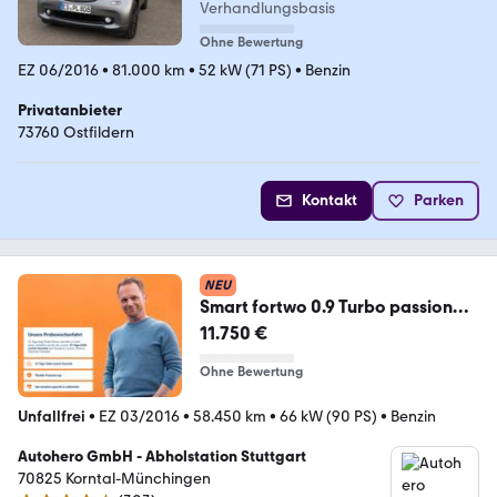
Verhandlungsbasis
Ohne Bewertung
EZ 06/2016
•
81.000 km
•
52 kW (71 PS)
•
Benzin
Privatanbieter
73760 Ostfildern
Kontakt
Parken
NEU
Smart fortwo 0.9 Turbo passion
Aut.*NAVI*SHZ*KLIMA*
11.750 €
Ohne Bewertung
Unfallfrei
•
EZ 03/2016
•
58.450 km
•
66 kW (90 PS)
•
Benzin
Autohero GmbH - Abholstation Stuttgart
70825 Korntal-Münchingen