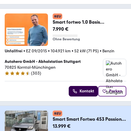
NEU
Smart fortwo 1.0 Basis
passion*TEMPO*SHZ*KLIMA*
7.990 €
Ohne Bewertung
Unfallfrei
•
EZ 09/2015
•
104.921 km
•
52 kW (71 PS)
•
Benzin
Autohero GmbH - Abholstation Stuttgart
70825 Korntal-Münchingen
(
303
)
4.4 Sterne
Kontakt
Parken
NEU
Smart Smart Fortwo 453 Passion -
MATT - Leder -
13.999 €