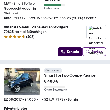
Guter Preis
Unfallfrei
•
EZ 08/2016
•
86.896 km
•
66 kW (90 PS)
•
Benzin
Autohero GmbH - Abholstation Stuttgart
70825 Korntal-Münchingen
(
303
)
4.4 Sterne
Kontakt
Parken
Gesponsert
Smart ForTwo Coupé Passion
8.400 €
Ohne Bewertung
EZ 08/2017
•
94.000 km
•
52 kW (71 PS)
•
Benzin
Privatanbieter