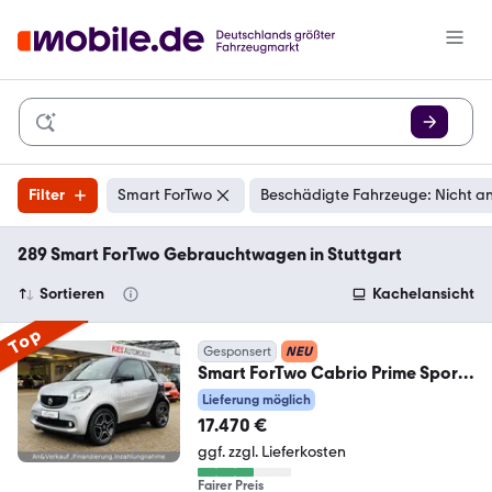
Filter
Smart ForTwo
Beschädigte Fahrzeuge: Nicht a
289 Smart ForTwo Gebrauchtwagen in Stuttgart
Sortieren
Kachelansicht
Top
Gesponsert
NEU
Smart ForTwo Cabrio Prime Sport
90Ps NAVI/LEDER/KAMERA
Lieferung möglich
17.470 €
ggf. zzgl. Lieferkosten
Fairer Preis