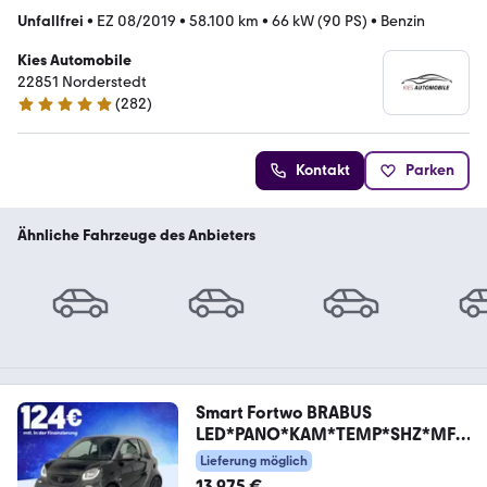
Unfallfrei
•
EZ 08/2019
•
58.100 km
•
66 kW (90 PS)
•
Benzin
Kies Automobile
22851 Norderstedt
(
282
)
4.8 Sterne
Kontakt
Parken
Ähnliche Fahrzeuge des Anbieters
Smart Fortwo BRABUS
LED*PANO*KAM*TEMP*SHZ*MFL
*LEDER
Lieferung möglich
13.975 €