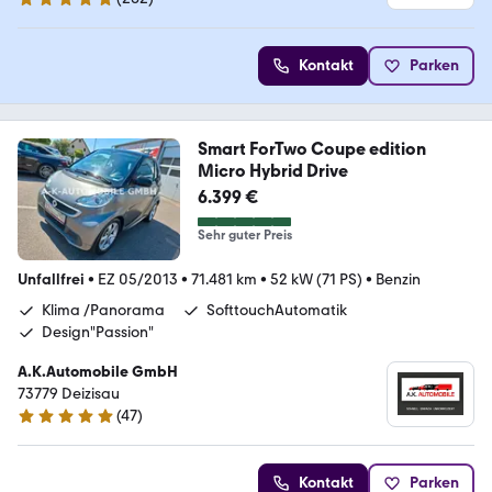
4.8 Sterne
Kontakt
Parken
Smart ForTwo Coupe edition
Micro Hybrid Drive
6.399 €
Sehr guter Preis
Unfallfrei
•
EZ 05/2013
•
71.481 km
•
52 kW (71 PS)
•
Benzin
Klima /Panorama
SofttouchAutomatik
Design"Passion"
A.K.Automobile GmbH
73779 Deizisau
(
47
)
4.9 Sterne
Kontakt
Parken