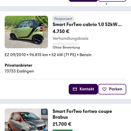
Gesponsert
Smart ForTwo cabrio 1.0 52kW
mhd passion passion
4.750 €
Verhandlungsbasis
Ohne Bewertung
EZ 09/2010
•
96.815 km
•
52 kW (71 PS)
•
Benzin
Privatanbieter
73733 Esslingen
Kontakt
Parken
Smart ForTwo fortwo coupe
Brabus
21.700 €