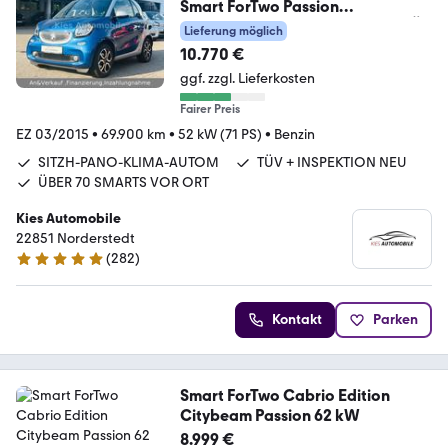
Smart ForTwo Passion
AUTOM/PANO/SITZH/KLIMA/TÜV
Lieferung möglich
/ALWETT
10.770 €
ggf. zzgl. Lieferkosten
Fairer Preis
EZ 03/2015
•
69.900 km
•
52 kW (71 PS)
•
Benzin
SITZH-PANO-KLIMA-AUTOM
TÜV + INSPEKTION NEU
ÜBER 70 SMARTS VOR ORT
Kies Automobile
22851 Norderstedt
(
282
)
4.8 Sterne
Kontakt
Parken
Smart ForTwo Cabrio Edition
Citybeam Passion 62 kW
8.999 €