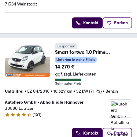
71384 Weinstadt
Kontakt
Parken
Gesponsert
Smart fortwo 1.0 Prime
Aut.*TEMPO*PANO*SHZ*KLIMA*
Lieferbar in nahe Filiale
14.270 €
ggf. zzgl. Lieferkosten
Sehr guter Preis
Unfallfrei
•
EZ 04/2018
•
18.329 km
•
52 kW (71 PS)
•
Benzin
Autohero GmbH - Abholfiliale Hannover
30880 Laatzen
(
151
)
4.7 Sterne
Kontakt
Parken