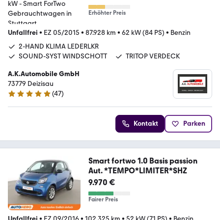
Erhöhter Preis
Unfallfrei
•
EZ 05/2015
•
87.928 km
•
62 kW (84 PS)
•
Benzin
2-HAND KLIMA LEDERLKR
SOUND-SYST WINDSCHOTT
TRITOP VERDECK
A.K.Automobile GmbH
73779 Deizisau
(
47
)
4.9 Sterne
Kontakt
Parken
Smart fortwo 1.0 Basis passion
Aut. *TEMPO*LIMITER*SHZ
9.970 €
Fairer Preis
Unfallfrei
•
EZ 09/2016
•
102.325 km
•
52 kW (71 PS)
•
Benzin