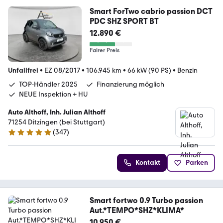
Smart ForTwo cabrio passion DCT
PDC SHZ SPORT BT
12.890 €
Fairer Preis
Unfallfrei
•
EZ 08/2017
•
106.945 km
•
66 kW (90 PS)
•
Benzin
TOP-Händler 2025
Finanzierung möglich
NEUE Inspektion + HU
Auto Althoff, Inh. Julian Althoff
71254 Ditzingen (bei Stuttgart)
(
347
)
4.8 Sterne
Kontakt
Parken
Smart fortwo 0.9 Turbo passion
Aut.*TEMPO*SHZ*KLIMA*
10.950 €