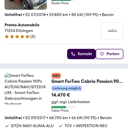
Guter Preis
Unfallfrei
•
EZ 07/2018
•
59.800 km
•
80 kW (109 PS)
•
Benzin
Pronto-Automobile
71254 Ditzingen
(
2
)
5 Sterne
Kontakt
Parken
NEU
Smart ForTwo Cabrio Passion 90Ps
AUTOM/NAVI/SITZH/KLIM
Lieferung möglich
14.470 €
ggf. zzgl. Lieferkosten
Fairer Preis
Unfallfrei
•
EZ 09/2017
•
68.700 km
•
66 kW (90 PS)
•
Benzin
SITZH-NAVI-KLIMA-ALU
TÜV + INSPEKTION NEU