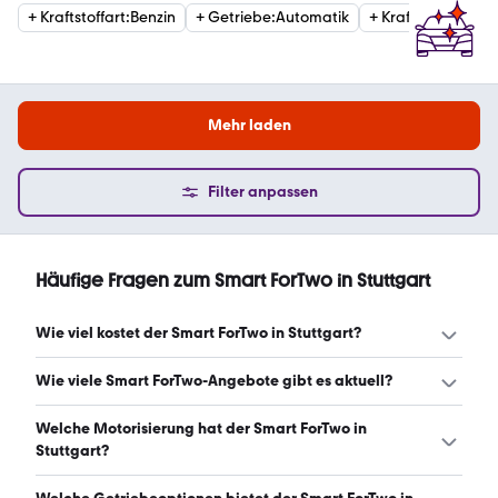
+
Kraftstoffart
:
Benzin
+
Getriebe
:
Automatik
+
Kraftstoffart
:
Ele
Mehr laden
Filter anpassen
Häufige Fragen zum Smart ForTwo in Stuttgart
Wie viel kostet der Smart ForTwo in Stuttgart?
Ein guter Preis für einen Smart ForTwo in Stuttgart liegt
Wie viele Smart ForTwo-Angebote gibt es aktuell?
zwischen 4.200 € und 12.600 €. (Stand: 8.8.2026)
Es gibt insgesamt 289 Smart ForTwo bei mobile.de, davon
Welche Motorisierung hat der Smart ForTwo in
289 Gebraucht- und 0 Neuwagen. (Stand: 8.8.2026)
Stuttgart?
Der Smart ForTwo in Stuttgart hat Leistungen zwischen 59