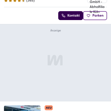
(
365
)
4.6 Sterne
Kontakt
Parken
NEU