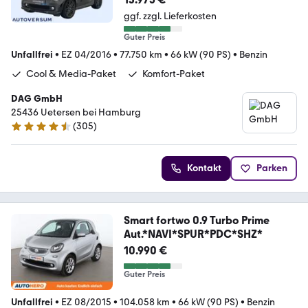
ggf. zzgl. Lieferkosten
Guter Preis
Unfallfrei
•
EZ 04/2016
•
77.750 km
•
66 kW (90 PS)
•
Benzin
Cool & Media-Paket
Komfort-Paket
DAG GmbH
25436 Uetersen bei Hamburg
(
305
)
4.5 Sterne
Kontakt
Parken
Smart fortwo 0.9 Turbo Prime
Aut.*NAVI*SPUR*PDC*SHZ*
10.990 €
Guter Preis
Unfallfrei
•
EZ 08/2015
•
104.058 km
•
66 kW (90 PS)
•
Benzin