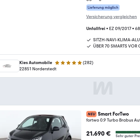
Lieferung möglich
Versicherung vergleichen
Unfallfrei
•
EZ 09/2017
•
68
SITZH-NAVI-KLIMA-ALU
ÜBER 70 SMARTS VOR 
Kies Automobile
(
282
)
4.8 Sterne
22851 Norderstedt
Smart ForTwo
NEU
fortwo 0.9 Turbo Brabus
21.690 €
Sehr guter Pre