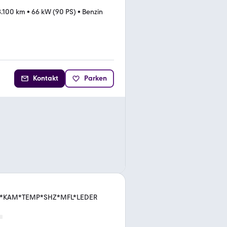
8.100 km
•
66 kW (90 PS)
•
Benzin
Kontakt
Parken
O*KAM*TEMP*SHZ*MFL*LEDER