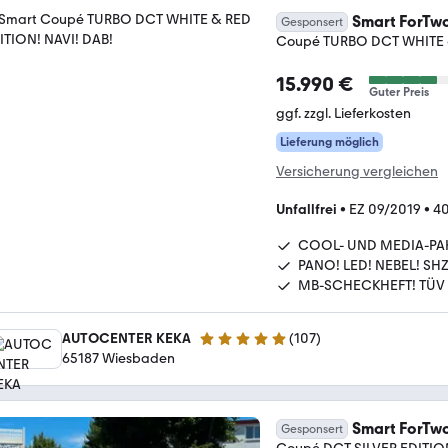
Smart ForTw
Gesponsert
Coupé TURBO DCT WHITE &
15.990 €
Guter Preis
ggf. zzgl. Lieferkosten
Lieferung möglich
Versicherung vergleichen
Unfallfrei
•
EZ 09/2019
•
40
COOL- UND MEDIA-PA
PANO! LED! NEBEL! SHZ
MB-SCHECKHEFT! TÜV
AUTOCENTER KEKA
(
107
)
5 Sterne
65187 Wiesbaden
Smart ForTw
Gesponsert