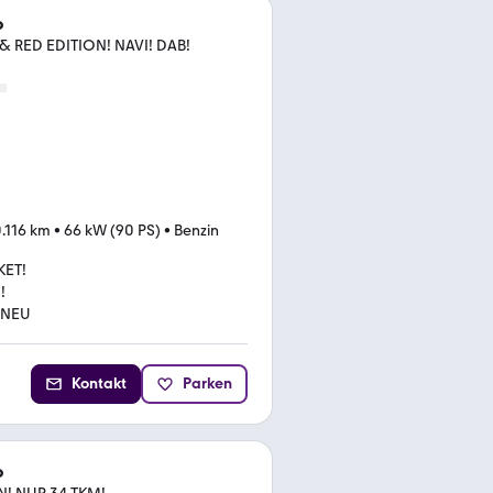
o
 RED EDITION! NAVI! DAB!
.116 km
•
66 kW (90 PS)
•
Benzin
KET!
!
 NEU
Kontakt
Parken
o