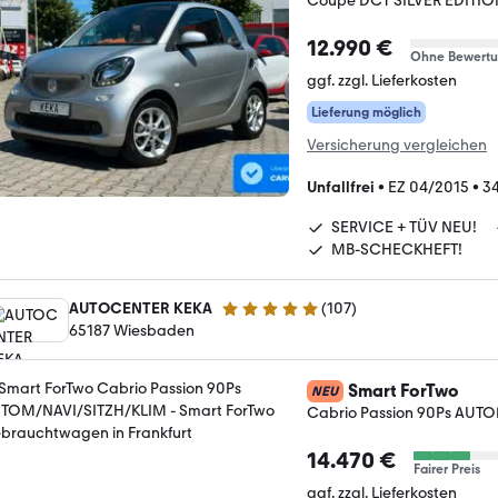
Coupé DCT SILVER EDITIO
12.990 €
Ohne Bewert
ggf. zzgl. Lieferkosten
Lieferung möglich
Versicherung vergleichen
Unfallfrei
•
EZ 04/2015
•
34
SERVICE + TÜV NEU!
MB-SCHECKHEFT!
AUTOCENTER KEKA
(
107
)
5 Sterne
65187 Wiesbaden
Smart ForTwo
NEU
Cabrio Passion 90Ps AUT
14.470 €
Fairer Preis
ggf. zzgl. Lieferkosten