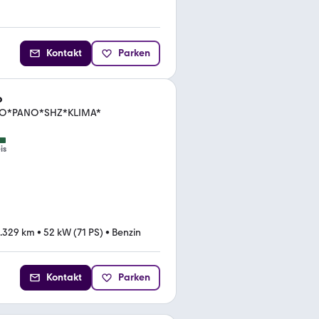
Kontakt
Parken
o
EMPO*PANO*SHZ*KLIMA*
is
.329 km
•
52 kW (71 PS)
•
Benzin
Kontakt
Parken