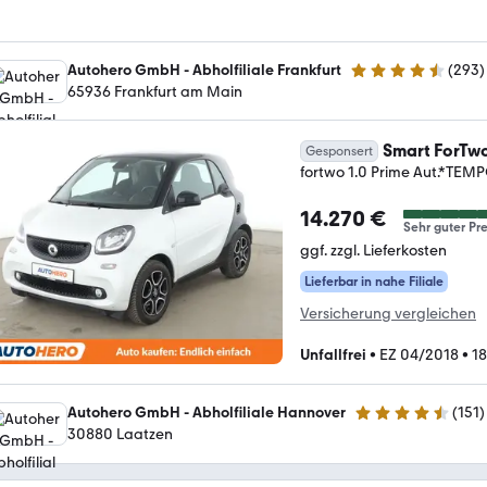
Autohero GmbH - Abholfiliale Frankfurt
(
293
)
4.6 Sterne
65936 Frankfurt am Main
Smart ForTw
Gesponsert
fortwo 1.0 Prime Aut.*T
14.270 €
Sehr guter Pre
ggf. zzgl. Lieferkosten
Lieferbar in nahe Filiale
Versicherung vergleichen
Unfallfrei
•
EZ 04/2018
•
18
Autohero GmbH - Abholfiliale Hannover
(
151
)
4.7 Sterne
30880 Laatzen