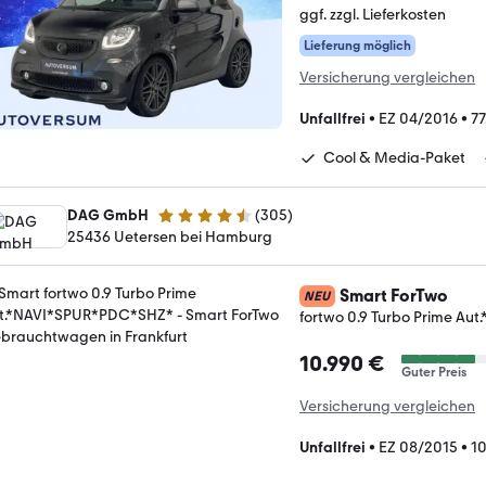
ggf. zzgl. Lieferkosten
Lieferung möglich
Versicherung vergleichen
Unfallfrei
•
EZ 04/2016
•
77
Cool & Media-Paket
DAG GmbH
(
305
)
4.5 Sterne
25436 Uetersen bei Hamburg
Smart ForTwo
NEU
fortwo 0.9 Turbo Prime A
10.990 €
Guter Preis
Versicherung vergleichen
Unfallfrei
•
EZ 08/2015
•
1