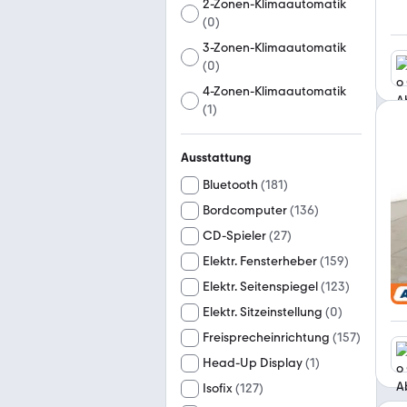
2-Zonen-Klimaautomatik
(
0
)
3-Zonen-Klimaautomatik
(
0
)
4-Zonen-Klimaautomatik
(
1
)
Ausstattung
Bluetooth
(
181
)
Bordcomputer
(
136
)
CD-Spieler
(
27
)
Elektr. Fensterheber
(
159
)
Elektr. Seitenspiegel
(
123
)
Elektr. Sitzeinstellung
(
0
)
Freisprecheinrichtung
(
157
)
Head-Up Display
(
1
)
Isofix
(
127
)