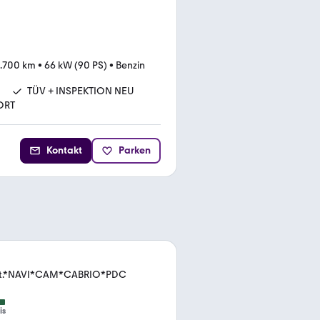
.700 km
•
66 kW (90 PS)
•
Benzin
TÜV + INSPEKTION NEU
ORT
Kontakt
Parken
 Aut.*NAVI*CAM*CABRIO*PDC
is