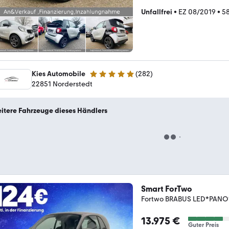
Unfallfrei
•
EZ 08/2019
•
5
Kies Automobile
(
282
)
4.8 Sterne
22851 Norderstedt
itere Fahrzeuge dieses Händlers
Smart ForTwo
Fortwo BRABUS LED*PAN
13.975 €
Guter Preis