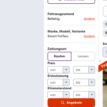
Fahrzeugzustand
Beliebig
ändern
S
Marke, Modell, Variante
B
Smart ForTwo
ändern
So
Zahlungsart
Kaufen
Leasen
Preis
To
Erstzulassung
Kilometerstand
Angebote