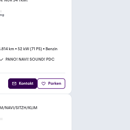
N! NUR 34 TKM!
ung
.814 km
•
52 kW (71 PS)
•
Benzin
PANO! NAVI! SOUND! PDC
Kontakt
Parken
OM/NAVI/SITZH/KLIM