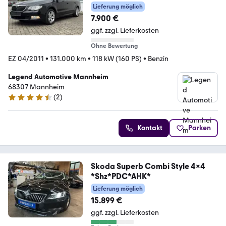
Lieferung möglich
7.900 €
ggf. zzgl. Lieferkosten
Ohne Bewertung
EZ 04/2011
•
131.000 km
•
118 kW (160 PS)
•
Benzin
Legend Automotive Mannheim
68307 Mannheim
(
2
)
4.7 Sterne
Kontakt
Parken
Skoda Superb Combi Style 4x4
*Shz*PDC*AHK*
Lieferung möglich
15.899 €
ggf. zzgl. Lieferkosten