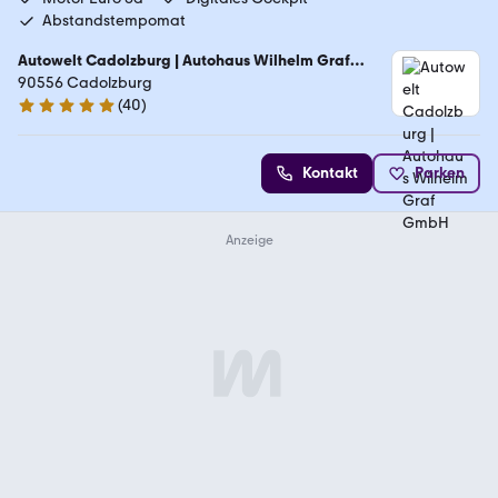
Abstandstempomat
Autowelt Cadolzburg | Autohaus Wilhelm Graf
GmbH
90556 Cadolzburg
(
40
)
4.9 Sterne
Kontakt
Parken