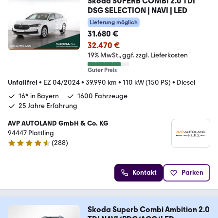
Skoda SUPERB COMBI 2.0 TDI
DSG SELECTION | NAVI | LED
Lieferung möglich
31.680 €
32.470 €
19% MwSt.
ggf. zzgl. Lieferkosten
Guter Preis
Unfallfrei
•
EZ 04/2024
•
39.990 km
•
110 kW (150 PS)
•
Diesel
16* in Bayern
1600 Fahrzeuge
25 Jahre Erfahrung
AVP AUTOLAND GmbH & Co. KG
94447 Plattling
(
288
)
4.3 Sterne
Kontakt
Parken
Skoda Superb Combi Ambition 2.0