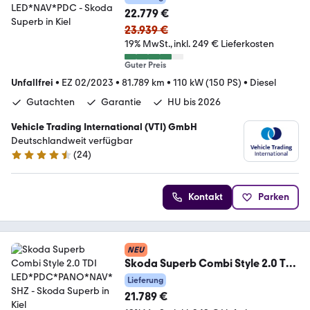
22.779 €
23.939 €
19% MwSt.
inkl. 249 € Lieferkosten
Guter Preis
Unfallfrei
•
EZ 02/2023
•
81.789 km
•
110 kW (150 PS)
•
Diesel
Gutachten
Garantie
HU bis 2026
Vehicle Trading International (VTI) GmbH
Deutschlandweit verfügbar
(
24
)
4.4 Sterne
Kontakt
Parken
NEU
Skoda Superb Combi Style 2.0 TDI
LED*PDC*PANO*NAV*SHZ
Lieferung
21.789 €