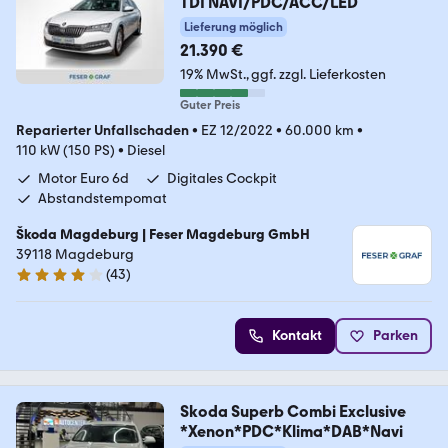
TDI NAVI/PDC/ACC/LED
Lieferung möglich
21.390 €
19% MwSt.
ggf. zzgl. Lieferkosten
Guter Preis
Reparierter Unfallschaden
•
EZ 12/2022
•
60.000 km
•
110 kW (150 PS)
•
Diesel
Motor Euro 6d
Digitales Cockpit
Abstandstempomat
Škoda Magdeburg | Feser Magdeburg GmbH
39118 Magdeburg
(
43
)
4 Sterne
Kontakt
Parken
Skoda Superb Combi Exclusive
*Xenon*PDC*Klima*DAB*Navi