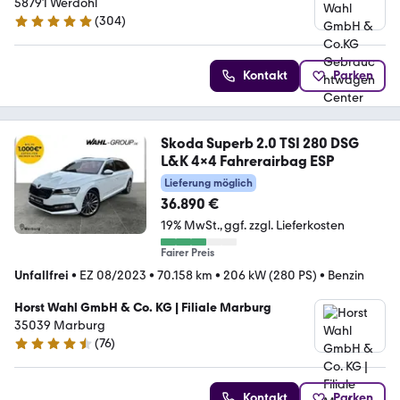
Center
58791 Werdohl
(
304
)
5 Sterne
Kontakt
Parken
Skoda Superb 2.0 TSI 280 DSG
L&K 4x4 Fahrerairbag ESP
Lieferung möglich
36.890 €
19% MwSt.
ggf. zzgl. Lieferkosten
Fairer Preis
Unfallfrei
•
EZ 08/2023
•
70.158 km
•
206 kW (280 PS)
•
Benzin
Horst Wahl GmbH & Co. KG | Filiale Marburg
35039 Marburg
(
76
)
4.4 Sterne
Kontakt
Parken