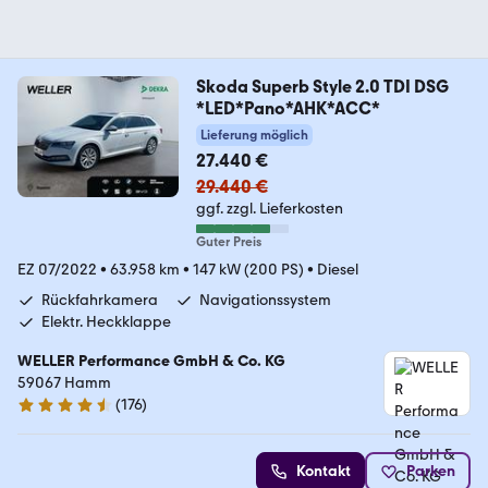
Skoda Superb Style 2.0 TDI DSG
*LED*Pano*AHK*ACC*
Lieferung möglich
27.440 €
29.440 €
ggf. zzgl. Lieferkosten
Guter Preis
EZ 07/2022
•
63.958 km
•
147 kW (200 PS)
•
Diesel
Rückfahrkamera
Navigationssystem
Elektr. Heckklappe
WELLER Performance GmbH & Co. KG
59067 Hamm
(
176
)
4.6 Sterne
Kontakt
Parken