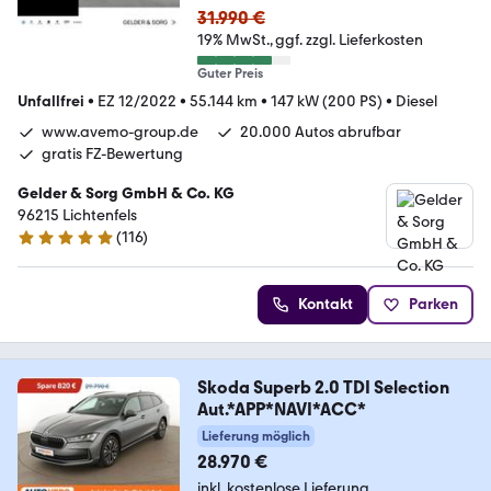
31.990 €
19% MwSt.
ggf. zzgl. Lieferkosten
Guter Preis
Unfallfrei
•
EZ 12/2022
•
55.144 km
•
147 kW (200 PS)
•
Diesel
www.avemo-group.de
20.000 Autos abrufbar
gratis FZ-Bewertung
Gelder & Sorg GmbH & Co. KG
96215 Lichtenfels
(
116
)
4.8 Sterne
Kontakt
Parken
Skoda Superb 2.0 TDI Selection
Aut.*APP*NAVI*ACC*
Lieferung möglich
28.970 €
inkl. kostenlose Lieferung