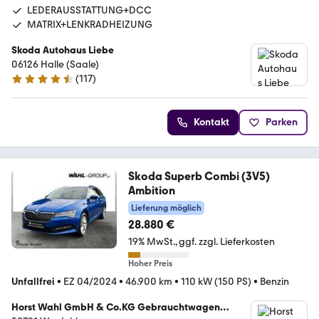
LEDERAUSSTATTUNG+DCC
MATRIX+LENKRADHEIZUNG
Skoda Autohaus Liebe
06126 Halle (Saale)
(
117
)
4.5 Sterne
Kontakt
Parken
Skoda Superb Combi (3V5)
Ambition
Lieferung möglich
28.880 €
19% MwSt.
ggf. zzgl. Lieferkosten
Hoher Preis
Unfallfrei
•
EZ 04/2024
•
46.900 km
•
110 kW (150 PS)
•
Benzin
Horst Wahl GmbH & Co.KG Gebrauchtwagen