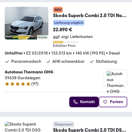
NEU
Skoda Superb Combi 2.0 TDI Navi,
AHK, Rückfahrkamera
Lieferung möglich
22.890 €
ggf. zzgl. Lieferkosten
Erhöhter Preis
Unfallfrei
•
EZ 03/2018
•
132.013 km
•
140 kW (190 PS)
•
Diesel
Panoramadach
AHK schwenkbar
Sitzheizung
Autohaus Thormann OHG
39638 Gardelegen
(
97
)
4.8 Sterne
Kontakt
Parken
Gesponsert
Skoda Superb Combi 2.0 TDI DSG