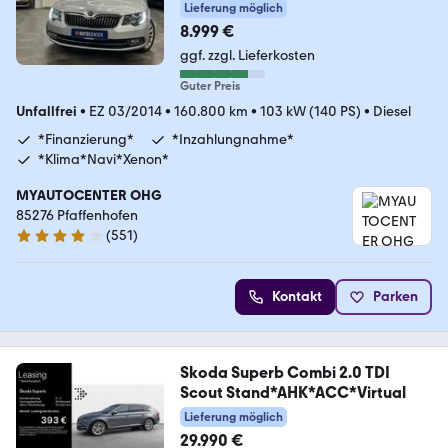
Lieferung möglich
8.999 €
ggf. zzgl. Lieferkosten
Guter Preis
Unfallfrei
•
EZ 03/2014
•
160.800 km
•
103 kW (140 PS)
•
Diesel
*Finanzierung*
*Inzahlungnahme*
*Klima*Navi*Xenon*
MYAUTOCENTER OHG
85276 Pfaffenhofen
(
551
)
4.2 Sterne
Kontakt
Parken
Skoda Superb Combi 2.0 TDI
Scout Stand*AHK*ACC*Virtual
Lieferung möglich
29.990 €