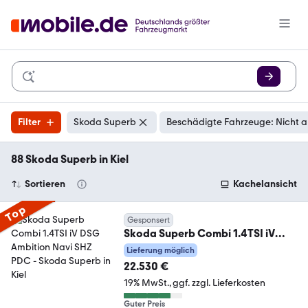
Filter
Skoda Superb
Beschädigte Fahrzeuge: Nicht 
88 Skoda Superb in Kiel
Sortieren
Kachelansicht
Top
Gesponsert
Skoda Superb Combi 1.4TSI iV
DSG Ambition Navi SHZ PDC
Lieferung möglich
22.530 €
19% MwSt.
ggf. zzgl. Lieferkosten
Guter Preis