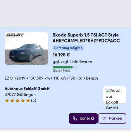
Skoda Superb 1.5 TSI ACT Style
AHK*CAM*LED*SHZ*PDC*ACC
Lieferung möglich
16.198 €
ggf. zzgl. Lieferkosten
Guter Preis
EZ 01/2019
•
130.389 km
•
110 kW (150 PS)
•
Benzin
Autohaus Eckloff GmbH
37077 Göttingen
(
5
)
4.8 Sterne
Kontakt
Parken