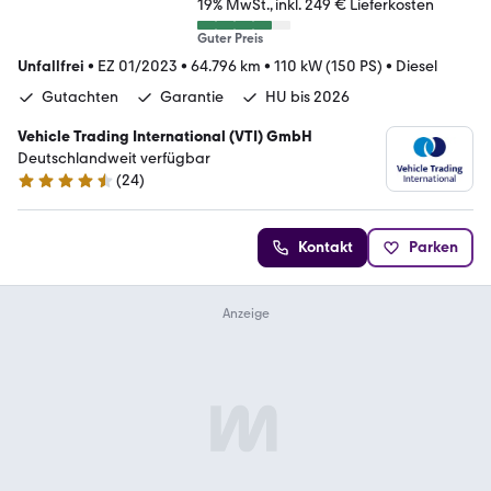
19% MwSt.
inkl. 249 € Lieferkosten
Guter Preis
Unfallfrei
•
EZ 01/2023
•
64.796 km
•
110 kW (150 PS)
•
Diesel
Gutachten
Garantie
HU bis 2026
Vehicle Trading International (VTI) GmbH
Deutschlandweit verfügbar
(
24
)
4.4 Sterne
Kontakt
Parken