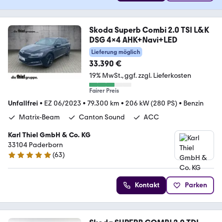
Skoda Superb Combi 2.0 TSI L&K
DSG 4x4 AHK+Navi+LED
Lieferung möglich
33.390 €
19% MwSt.
ggf. zzgl. Lieferkosten
Fairer Preis
Unfallfrei
•
EZ 06/2023
•
79.300 km
•
206 kW (280 PS)
•
Benzin
Matrix-Beam
Canton Sound
ACC
Karl Thiel GmbH & Co. KG
33104 Paderborn
(
63
)
4.8 Sterne
Kontakt
Parken