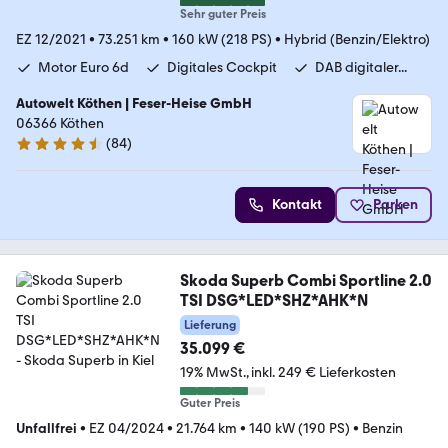
Sehr guter Preis
EZ 12/2021
•
73.251 km
•
160 kW (218 PS)
•
Hybrid (Benzin/Elektro)
Motor Euro 6d
Digitales Cockpit
DAB digitaler...
Autowelt Köthen | Feser-Heise GmbH
06366 Köthen
(
84
)
4.3 Sterne
Kontakt
Parken
Skoda Superb Combi Sportline 2.0
TSI DSG*LED*SHZ*AHK*N
Lieferung
35.099 €
19% MwSt.
inkl. 249 € Lieferkosten
Guter Preis
Unfallfrei
•
EZ 04/2024
•
21.764 km
•
140 kW (190 PS)
•
Benzin