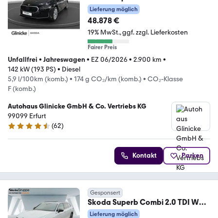
DSG Selection I Vorführ
Lieferung möglich
48.878 €
19% MwSt.
ggf. zzgl. Lieferkosten
Fairer Preis
Unfallfrei
•
Jahreswagen
•
EZ 06/2026
•
2.900 km
•
142 kW (193 PS)
•
Diesel
5,9 l/100km (komb.)
•
174 g CO₂/km (komb.)
•
CO₂-Klasse
F (komb.)
Autohaus Glinicke GmbH & Co. Vertriebs KG
99099 Erfurt
(
62
)
4.5 Sterne
Kontakt
Parken
Gesponsert
Skoda Superb Combi 2.0 TDI W
Sportline 4x4+MATRIX+APP
Lieferung möglich