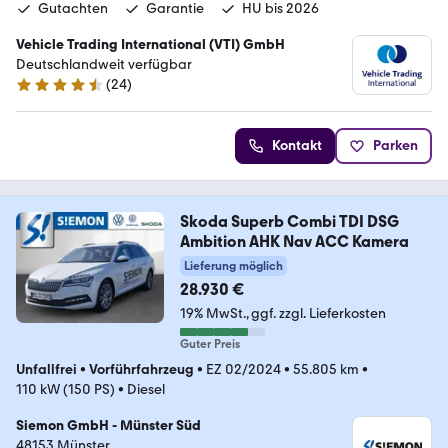
Gutachten
Garantie
HU bis 2026
Vehicle Trading International (VTI) GmbH
Deutschlandweit verfügbar
(
24
)
4.4 Sterne
Kontakt
Parken
Skoda Superb Combi TDI DSG
Ambition AHK Nav ACC Kamera
Lieferung möglich
28.930 €
19% MwSt.
ggf. zzgl. Lieferkosten
Guter Preis
Unfallfrei
•
Vorführfahrzeug
•
EZ 02/2024
•
55.805 km
•
110 kW (150 PS)
•
Diesel
Siemon GmbH - Münster Süd
48153 Münster