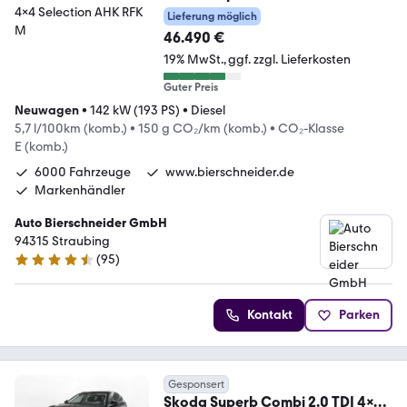
4x4 Selection AHK RFK M
Lieferung möglich
46.490 €
19% MwSt.
ggf. zzgl. Lieferkosten
Guter Preis
Neuwagen
•
142 kW (193 PS)
•
Diesel
5,7 l/100km (komb.)
•
150 g CO₂/km (komb.)
•
CO₂-Klasse
E (komb.)
6000 Fahrzeuge
www.bierschneider.de
Markenhändler
Auto Bierschneider GmbH
94315 Straubing
(
95
)
4.6 Sterne
Kontakt
Parken
Gesponsert
Skoda Superb Combi 2.0 TDI 4x4