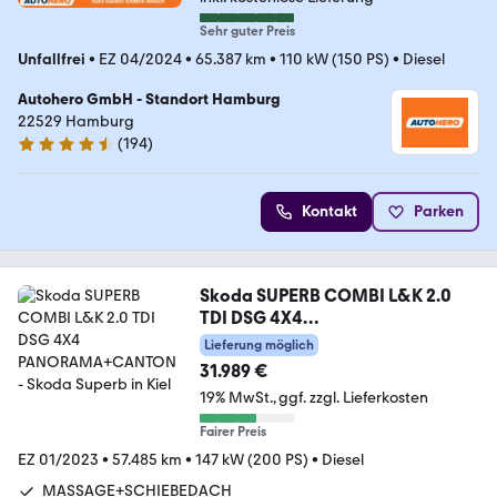
Sehr guter Preis
Unfallfrei
•
EZ 04/2024
•
65.387 km
•
110 kW (150 PS)
•
Diesel
Autohero GmbH - Standort Hamburg
22529 Hamburg
(
194
)
4.6 Sterne
Kontakt
Parken
Skoda SUPERB COMBI L&K 2.0
TDI DSG 4X4
PANORAMA+CANTON
Lieferung möglich
31.989 €
19% MwSt.
ggf. zzgl. Lieferkosten
Fairer Preis
EZ 01/2023
•
57.485 km
•
147 kW (200 PS)
•
Diesel
MASSAGE+SCHIEBEDACH