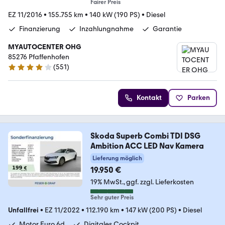
Fairer Preis
EZ 11/2016
•
155.755 km
•
140 kW (190 PS)
•
Diesel
Finanzierung
Inzahlungnahme
Garantie
MYAUTOCENTER OHG
85276 Pfaffenhofen
(
551
)
4.2 Sterne
Kontakt
Parken
Skoda Superb Combi TDI DSG
Ambition ACC LED Nav Kamera
Lieferung möglich
19.950 €
19% MwSt.
ggf. zzgl. Lieferkosten
Sehr guter Preis
Unfallfrei
•
EZ 11/2022
•
112.190 km
•
147 kW (200 PS)
•
Diesel
Motor Euro 6d
Digitales Cockpit