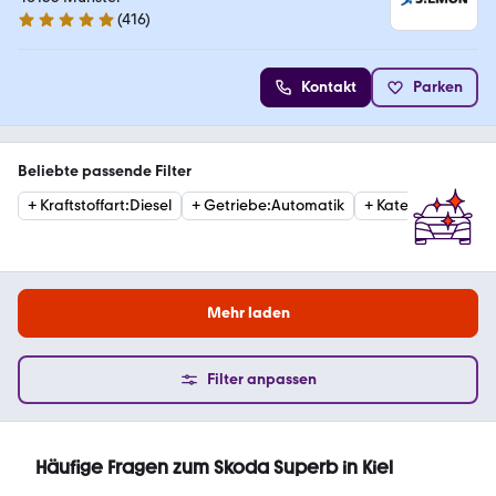
(
416
)
4.8 Sterne
Kontakt
Parken
Beliebte passende Filter
+
Kraftstoffart
:
Diesel
+
Getriebe
:
Automatik
+
Kategorie
:
Estat
Mehr laden
Filter anpassen
Häufige Fragen zum Skoda Superb in Kiel