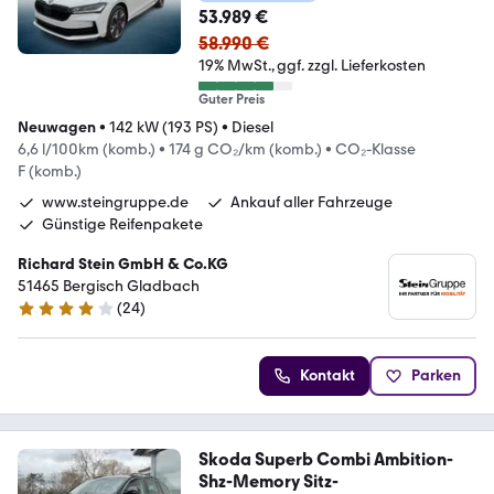
53.989 €
58.990 €
19% MwSt.
ggf. zzgl. Lieferkosten
Guter Preis
Neuwagen
•
142 kW (193 PS)
•
Diesel
6,6 l/100km (komb.)
•
174 g CO₂/km (komb.)
•
CO₂-Klasse
F (komb.)
www.steingruppe.de
Ankauf aller Fahrzeuge
Günstige Reifenpakete
Richard Stein GmbH & Co.KG
51465 Bergisch Gladbach
(
24
)
4.1 Sterne
Kontakt
Parken
Skoda Superb Combi Ambition-
Shz-Memory Sitz-