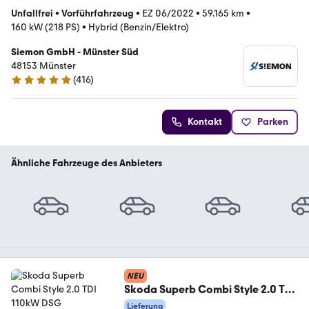
Unfallfrei
•
Vorführfahrzeug
•
EZ 06/2022
•
59.165 km
•
160 kW (218 PS)
•
Hybrid (Benzin/Elektro)
Siemon GmbH - Münster Süd
48153 Münster
(
416
)
4.8 Sterne
Kontakt
Parken
Ähnliche Fahrzeuge des Anbieters
NEU
Skoda Superb Combi Style 2.0 TDI
110kW DSG LED*NAV*PDC
Lieferung