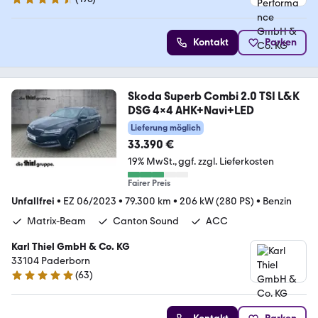
4.6 Sterne
Kontakt
Parken
Skoda Superb Combi 2.0 TSI L&K
DSG 4x4 AHK+Navi+LED
Lieferung möglich
33.390 €
19% MwSt.
ggf. zzgl. Lieferkosten
Fairer Preis
Unfallfrei
•
EZ 06/2023
•
79.300 km
•
206 kW (280 PS)
•
Benzin
Matrix-Beam
Canton Sound
ACC
Karl Thiel GmbH & Co. KG
33104 Paderborn
(
63
)
4.8 Sterne