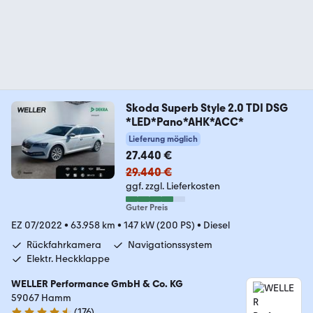
Skoda Superb Style 2.0 TDI DSG
*LED*Pano*AHK*ACC*
Lieferung möglich
27.440 €
29.440 €
ggf. zzgl. Lieferkosten
Guter Preis
EZ 07/2022
•
63.958 km
•
147 kW (200 PS)
•
Diesel
Rückfahrkamera
Navigationssystem
Elektr. Heckklappe
WELLER Performance GmbH & Co. KG
59067 Hamm
(
176
)