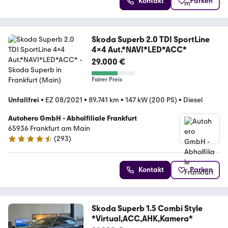
Kontakt
Parken
Skoda Superb 2.0 TDI SportLine
4x4 Aut.*NAVI*LED*ACC*
29.000 €
Fairer Preis
Unfallfrei
•
EZ 08/2021
•
89.741 km
•
147 kW (200 PS)
•
Diesel
Autohero GmbH - Abholfiliale Frankfurt
65936 Frankfurt am Main
(
293
)
4.6 Sterne
Kontakt
Parken
Skoda Superb 1.5 Combi Style
*Virtual,ACC,AHK,Kamera*