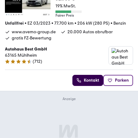
19% MwSt.
Fairer Preis
Unfallfrei
•
EZ 03/2023
•
77.700 km
•
206 kW (280 PS)
•
Benzin
www.avemo-group.de
20.000 Autos abrufbar
gratis FZ-Bewertung
Autohaus Best GmbH
63165 Mühlheim
(
712
)
4.7 Sterne
Kontakt
Parken