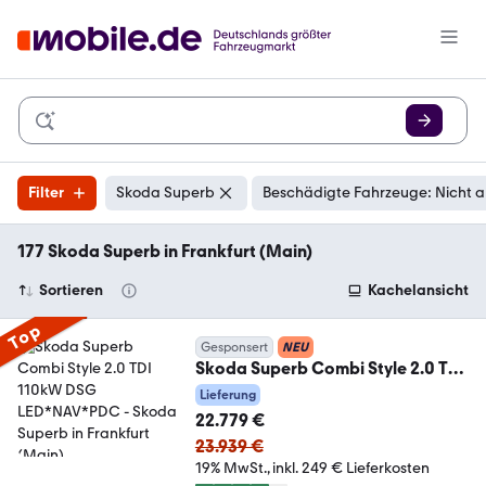
Filter
Skoda Superb
Beschädigte Fahrzeuge: Nicht 
177 Skoda Superb in Frankfurt (Main)
Sortieren
Kachelansicht
Top
Gesponsert
NEU
Skoda Superb Combi Style 2.0 TDI
110kW DSG LED*NAV*PDC
Lieferung
22.779 €
23.939 €
19% MwSt.
inkl. 249 € Lieferkosten