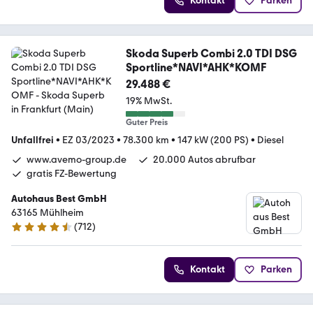
Kontakt
Parken
Skoda Superb Combi 2.0 TDI DSG
Sportline*NAVI*AHK*KOMF
29.488 €
19% MwSt.
Guter Preis
Unfallfrei
•
EZ 03/2023
•
78.300 km
•
147 kW (200 PS)
•
Diesel
www.avemo-group.de
20.000 Autos abrufbar
gratis FZ-Bewertung
Autohaus Best GmbH
63165 Mühlheim
(
712
)
4.7 Sterne
Kontakt
Parken