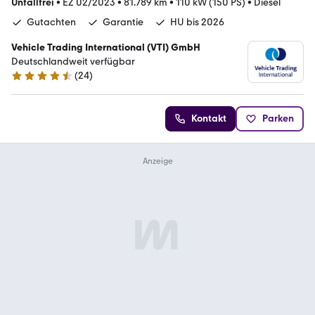
Unfallfrei
•
EZ 02/2023
•
81.789 km
•
110 kW (150 PS)
•
Diesel
Gutachten
Garantie
HU bis 2026
Vehicle Trading International (VTI) GmbH
Deutschlandweit verfügbar
(
24
)
4.4 Sterne
Kontakt
Parken