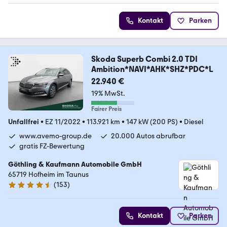
Kontakt
Parken
Skoda Superb Combi 2.0 TDI
Ambition*NAVI*AHK*SHZ*PDC*L
22.940 €
19% MwSt.
Fairer Preis
Unfallfrei
•
EZ 11/2022
•
113.921 km
•
147 kW (200 PS)
•
Diesel
www.avemo-group.de
20.000 Autos abrufbar
gratis FZ-Bewertung
Göthling & Kaufmann Automobile GmbH
65719 Hofheim im Taunus
(
153
)
4.4 Sterne
Kontakt
Parken