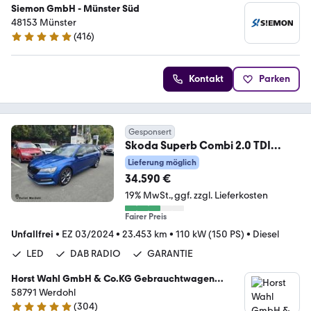
Siemon GmbH - Münster Süd
48153 Münster
(
416
)
4.8 Sterne
Kontakt
Parken
Gesponsert
Skoda Superb Combi 2.0 TDI
Sportline ABS Fahrerairbag
Lieferung möglich
34.590 €
19% MwSt.
ggf. zzgl. Lieferkosten
Fairer Preis
Unfallfrei
•
EZ 03/2024
•
23.453 km
•
110 kW (150 PS)
•
Diesel
LED
DAB RADIO
GARANTIE
Horst Wahl GmbH & Co.KG Gebrauchtwagen
Center
58791 Werdohl
(
304
)