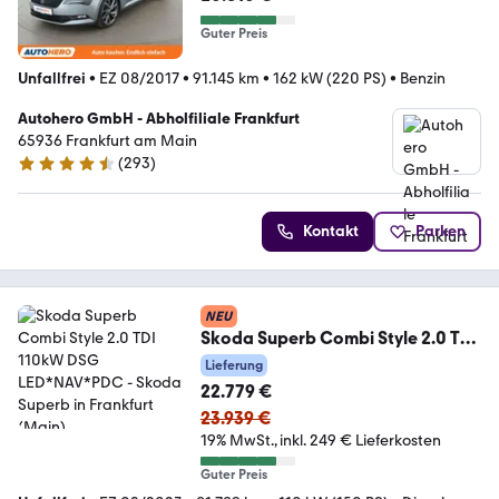
Guter Preis
Unfallfrei
•
EZ 08/2017
•
91.145 km
•
162 kW (220 PS)
•
Benzin
Autohero GmbH - Abholfiliale Frankfurt
65936 Frankfurt am Main
(
293
)
4.6 Sterne
Kontakt
Parken
NEU
Skoda Superb Combi Style 2.0 TDI
110kW DSG LED*NAV*PDC
Lieferung
22.779 €
23.939 €
19% MwSt.
inkl. 249 € Lieferkosten
Guter Preis