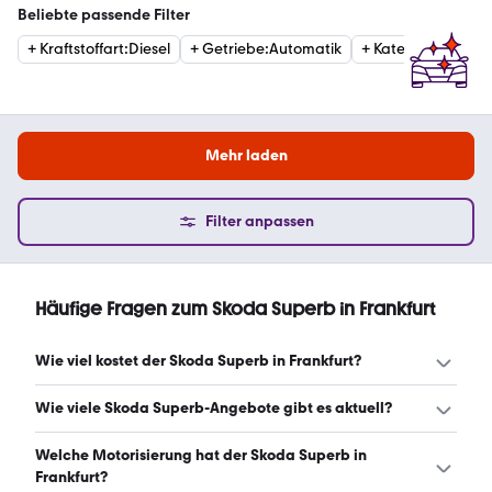
Beliebte passende Filter
+
Kraftstoffart
:
Diesel
+
Getriebe
:
Automatik
+
Kategorie
:
Estat
Mehr laden
Filter anpassen
Häufige Fragen zum Skoda Superb in Frankfurt
Wie viel kostet der Skoda Superb in Frankfurt?
Ein guter Preis für einen Skoda Superb in Frankfurt liegt
Wie viele Skoda Superb-Angebote gibt es aktuell?
zwischen 20.090 € und 46.960 €. Leasingangebote
starten ab 310 € monatlich. (Stand: 6.8.2026)
Es gibt insgesamt 177 Skoda Superb bei mobile.de, davon
Welche Motorisierung hat der Skoda Superb in
148 Gebraucht- und 29 Neuwagen. (Stand: 6.8.2026)
Frankfurt?