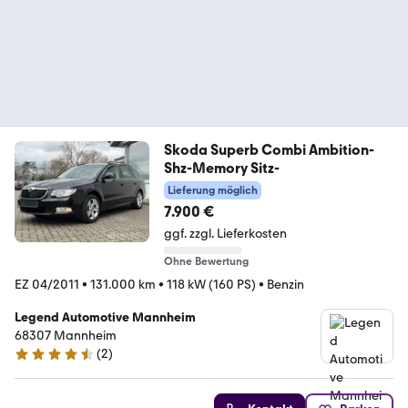
Skoda Superb Combi Ambition-
Shz-Memory Sitz-
Lieferung möglich
7.900 €
ggf. zzgl. Lieferkosten
Ohne Bewertung
EZ 04/2011
•
131.000 km
•
118 kW (160 PS)
•
Benzin
Legend Automotive Mannheim
68307 Mannheim
(
2
)
4.7 Sterne