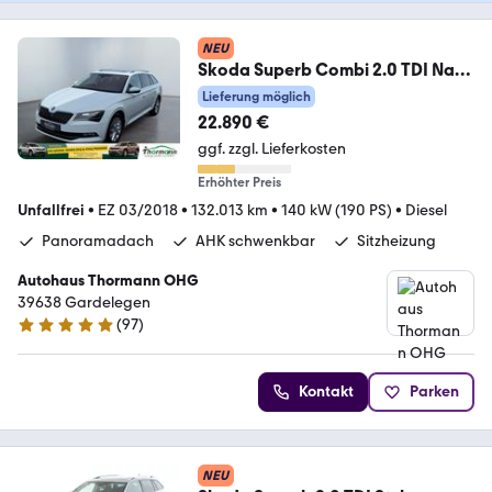
NEU
Skoda Superb Combi 2.0 TDI Navi,
AHK, Rückfahrkamera
Lieferung möglich
22.890 €
ggf. zzgl. Lieferkosten
Erhöhter Preis
Unfallfrei
•
EZ 03/2018
•
132.013 km
•
140 kW (190 PS)
•
Diesel
Panoramadach
AHK schwenkbar
Sitzheizung
Autohaus Thormann OHG
39638 Gardelegen
(
97
)
4.8 Sterne
Kontakt
Parken
NEU