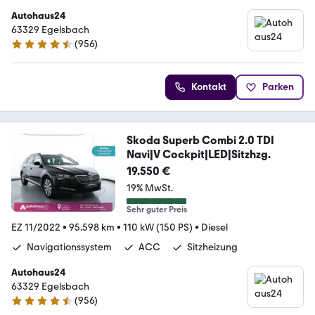
Autohaus24
63329 Egelsbach
(
956
)
4.3 Sterne
Kontakt
Parken
Skoda Superb Combi 2.0 TDI
Navi|V Cockpit|LED|Sitzhzg.
19.550 €
19% MwSt.
Sehr guter Preis
EZ 11/2022
•
95.598 km
•
110 kW (150 PS)
•
Diesel
Navigationssystem
ACC
Sitzheizung
Autohaus24
63329 Egelsbach
(
956
)
4.3 Sterne