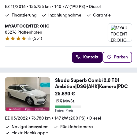
EZ 11/2016
•
155.755 km
•
140 kW (190 PS)
•
Diesel
Finanzierung
Inzahlungnahme
Garantie
MYAUTOCENTER OHG
85276 Pfaffenhofen
(
551
)
4.2 Sterne
Kontakt
Parken
Skoda Superb Combi 2.0 TDI
Ambition|DSG|AHK|Kamera|PDC
25.890 €
19% MwSt.
Fairer Preis
EZ 03/2022
•
76.780 km
•
147 kW (200 PS)
•
Diesel
Navigationssystem
Rückfahrkamera
elektr. Heckklappe