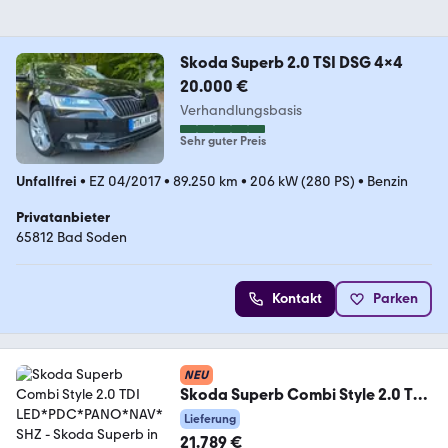
Skoda Superb 2.0 TSI DSG 4x4
20.000 €
Verhandlungsbasis
Sehr guter Preis
Unfallfrei
•
EZ 04/2017
•
89.250 km
•
206 kW (280 PS)
•
Benzin
Privatanbieter
65812 Bad Soden
Kontakt
Parken
NEU
Skoda Superb Combi Style 2.0 TDI
LED*PDC*PANO*NAV*SHZ
Lieferung
21.789 €