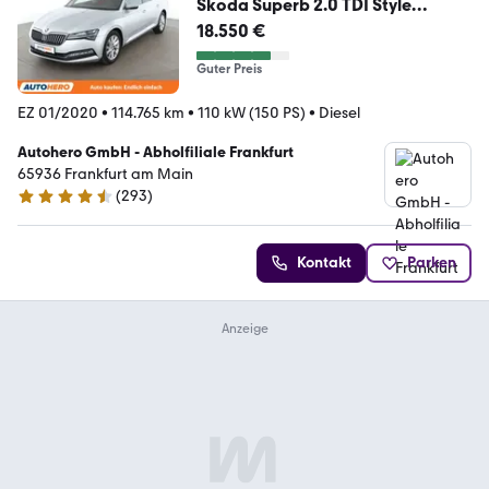
Skoda Superb 2.0 TDI Style
Aut.*LED*TEMPO*PDC*SHZ*
18.550 €
Guter Preis
EZ 01/2020
•
114.765 km
•
110 kW (150 PS)
•
Diesel
Autohero GmbH - Abholfiliale Frankfurt
65936 Frankfurt am Main
(
293
)
4.6 Sterne
Kontakt
Parken