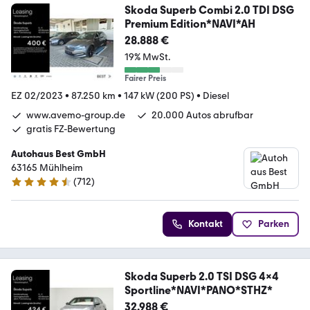
Skoda Superb Combi 2.0 TDI DSG
Premium Edition*NAVI*AH
28.888 €
19% MwSt.
Fairer Preis
EZ 02/2023
•
87.250 km
•
147 kW (200 PS)
•
Diesel
www.avemo-group.de
20.000 Autos abrufbar
gratis FZ-Bewertung
Autohaus Best GmbH
63165 Mühlheim
(
712
)
4.7 Sterne
Kontakt
Parken
Skoda Superb 2.0 TSI DSG 4x4
Sportline*NAVI*PANO*STHZ*
32.988 €