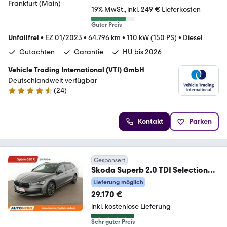
19% MwSt.
inkl. 249 € Lieferkosten
Guter Preis
Unfallfrei
•
EZ 01/2023
•
64.796 km
•
110 kW (150 PS)
•
Diesel
Gutachten
Garantie
HU bis 2026
Vehicle Trading International (VTI) GmbH
Deutschlandweit verfügbar
(
24
)
4.4 Sterne
Kontakt
Parken
Gesponsert
Skoda Superb 2.0 TDI Selection
Aut.*APP*NAVI*ACC*
Lieferung möglich
29.170 €
inkl. kostenlose Lieferung
Sehr guter Preis