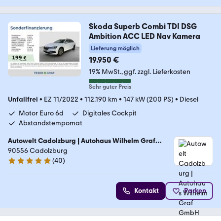
Skoda Superb Combi TDI DSG
Ambition ACC LED Nav Kamera
Lieferung möglich
19.950 €
19% MwSt.
ggf. zzgl. Lieferkosten
Sehr guter Preis
Unfallfrei
•
EZ 11/2022
•
112.190 km
•
147 kW (200 PS)
•
Diesel
Motor Euro 6d
Digitales Cockpit
Abstandstempomat
Autowelt Cadolzburg | Autohaus Wilhelm Graf
GmbH
90556 Cadolzburg
(
40
)
4.9 Sterne
Kontakt
Parken