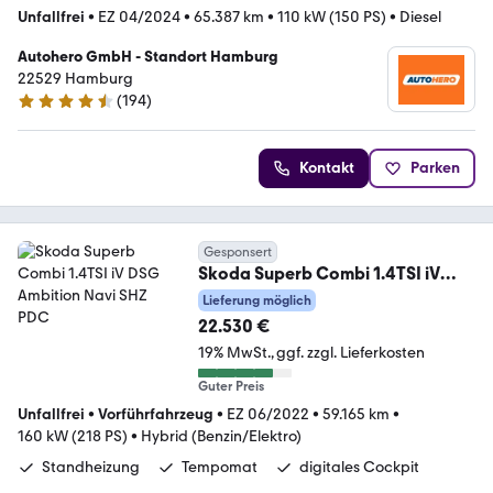
Unfallfrei
•
EZ 04/2024
•
65.387 km
•
110 kW (150 PS)
•
Diesel
Autohero GmbH - Standort Hamburg
22529 Hamburg
(
194
)
4.6 Sterne
Kontakt
Parken
Gesponsert
Skoda Superb Combi 1.4TSI iV
DSG Ambition Navi SHZ PDC
Lieferung möglich
22.530 €
19% MwSt.
ggf. zzgl. Lieferkosten
Guter Preis
Unfallfrei
•
Vorführfahrzeug
•
EZ 06/2022
•
59.165 km
•
160 kW (218 PS)
•
Hybrid (Benzin/Elektro)
Standheizung
Tempomat
digitales Cockpit