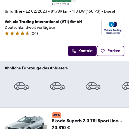
Guter Preis
Unfallfrei
•
EZ 02/2023
•
81.789 km
•
110 kW (150 PS)
•
Diesel
Vehicle Trading International (VTI) GmbH
Deutschlandweit verfügbar
(
24
)
4.4 Sterne
Kontakt
Parken
Ähnliche Fahrzeuge des Anbieters
NEU
Skoda Superb 2.0 TSI SportLine
Aut.*NAV*TEMPO*PDC*SHZ*
20.810 €