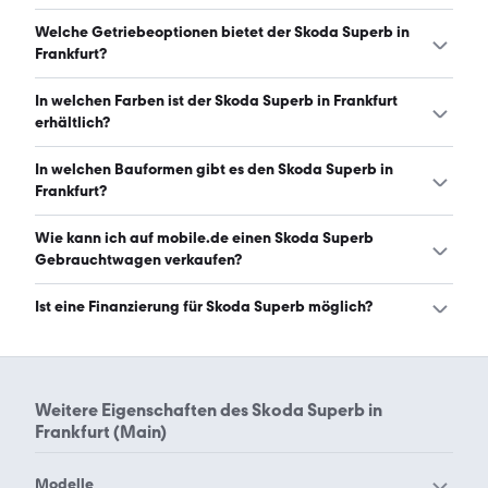
Der Skoda Superb in Frankfurt hat Leistungen zwischen
Welche Getriebeoptionen bietet der Skoda Superb in
150 und 265 PS. (Stand: 6.8.2026)
Frankfurt?
Der Skoda Superb in Frankfurt ist mit automatischem und
In welchen Farben ist der Skoda Superb in Frankfurt
manuellem Getriebe erhältlich. (Stand: 6.8.2026)
erhältlich?
Den Skoda Superb in Frankfurt gibt es in folgenden
In welchen Bauformen gibt es den Skoda Superb in
Farben: schwarz, grau, weiß, blau, silber, beige, grün,
Frankfurt?
braun, rot und gelb. Die häufigste Farbe ist schwarz.
(Stand: 6.8.2026)
Den Skoda Superb in Frankfurt gibt es in folgenden
Wie kann ich auf mobile.de einen Skoda Superb
Bauformen: Kombi. (Stand: 6.8.2026)
Gebrauchtwagen verkaufen?
Alle Informationen zum Verkauf an mobile.de-
Ist eine Finanzierung für Skoda Superb möglich?
Ankaufstationen oder per Inserat auf mobile.de gibt es
auf unserer
Auto verkaufen
Seite.
Ja, ein Großteil der Angebote auf mobile.de kann
entweder über den Händler oder einen Autokredit
finanziert werden. Die ungefähre Rate kann auf der
Weitere Eigenschaften des
Skoda Superb in
jeweiligen Angebotsseite berechnet werden.
Frankfurt (Main)
Modelle