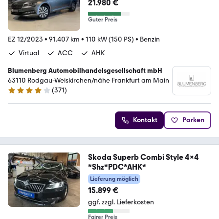
21.980 €
Guter Preis
EZ 12/2023
•
91.407 km
•
110 kW (150 PS)
•
Benzin
Virtual
ACC
AHK
Blumenberg Automobilhandelsgesellschaft mbH
63110 Rodgau-Weiskirchen/nähe Frankfurt am Main
(
371
)
4.2 Sterne
Kontakt
Parken
Skoda Superb Combi Style 4x4
*Shz*PDC*AHK*
Lieferung möglich
15.899 €
ggf. zzgl. Lieferkosten
Fairer Preis