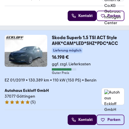
5 Sterne
Kontakt
Parken
Skoda Superb 1.5 TSI ACT Style
AHK*CAM*LED*SHZ*PDC*ACC
Lieferung möglich
16.198 €
ggf. zzgl. Lieferkosten
Guter Preis
EZ 01/2019
•
130.389 km
•
110 kW (150 PS)
•
Benzin
Autohaus Eckloff GmbH
37077 Göttingen
(
5
)
4.8 Sterne
Kontakt
Parken