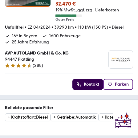
32.470 €
19% MwSt.
ggf. zzgl. Lieferkosten
Guter Preis
Unfallfrei
•
EZ 04/2024
•
39.990 km
•
110 kW (150 PS)
•
Diesel
16* in Bayern
1600 Fahrzeuge
25 Jahre Erfahrung
AVP AUTOLAND GmbH & Co. KG
94447 Plattling
(
288
)
4.3 Sterne
Kontakt
Parken
Beliebte passende Filter
+
Kraftstoffart
:
Diesel
+
Getriebe
:
Automatik
+
Kategorie
:
Estat