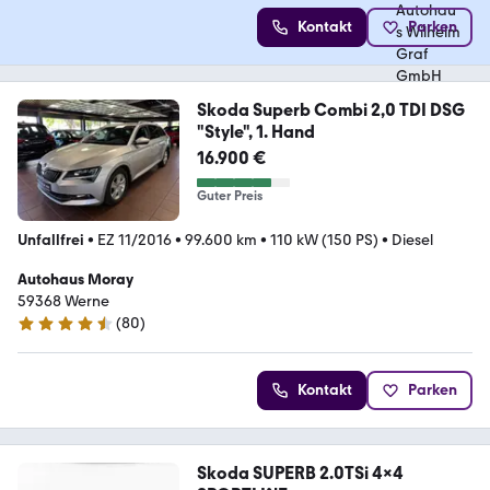
Kontakt
Parken
Skoda Superb Combi 2,0 TDI DSG
"Style", 1. Hand
16.900 €
Guter Preis
Unfallfrei
•
EZ 11/2016
•
99.600 km
•
110 kW (150 PS)
•
Diesel
Autohaus Moray
59368 Werne
(
80
)
4.5 Sterne
Kontakt
Parken
Skoda SUPERB 2.0TSi 4x4