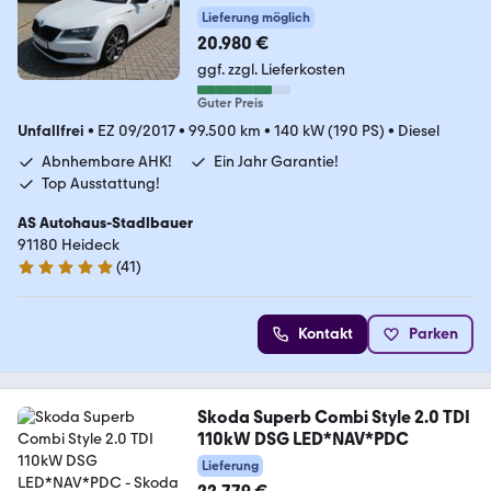
Lieferung möglich
20.980 €
ggf. zzgl. Lieferkosten
Guter Preis
Unfallfrei
•
EZ 09/2017
•
99.500 km
•
140 kW (190 PS)
•
Diesel
Abnhembare AHK!
Ein Jahr Garantie!
Top Ausstattung!
AS Autohaus-Stadlbauer
91180 Heideck
(
41
)
5 Sterne
Kontakt
Parken
Skoda Superb Combi Style 2.0 TDI
110kW DSG LED*NAV*PDC
Lieferung