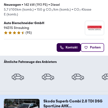
Neuwagen
•
142 kW (193 PS)
•
Diesel
5,7 l/100km (komb.)
•
150 g CO₂/km (komb.)
•
CO₂-Klasse
E (komb.)
Auto Bierschneider GmbH
94315 Straubing
(
95
)
4.6 Sterne
Kontakt
Parken
Ähnliche Fahrzeuge des Anbieters
Skoda Superb Combi 2.0 TDI DSG
SportLine AHK...