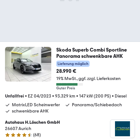
Skoda Superb Combi Sportline
Panorama schwenkbare AHK
Lieferung möglich
28.990 €
19% MwSt.
ggf. zzgl. Lieferkosten
Guter Preis
Unfallfrei
•
EZ 04/2023
•
93.329 km
•
147 kW (200 PS)
•
Diesel
MatrixLED Scheinwerfer
Panorama/Schiebedach
schwenkbare AHK
Autohaus H.Löschen GmbH
26607 Aurich
(
68
)
4.7 Sterne