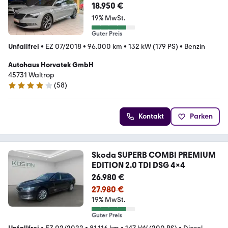
PP CarPlay
18.950 €
19% MwSt.
Guter Preis
Unfallfrei
•
EZ 07/2018
•
96.000 km
•
132 kW (179 PS)
•
Benzin
Autohaus Horvatek GmbH
45731 Waltrop
(
58
)
4.2 Sterne
Kontakt
Parken
Skoda SUPERB COMBI PREMIUM
EDITION 2.0 TDI DSG 4x4
26.980 €
27.980 €
19% MwSt.
Guter Preis