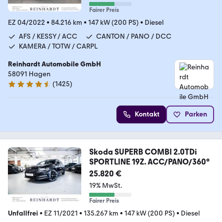
Fairer Preis
EZ 04/2022
•
84.216 km
•
147 kW (200 PS)
•
Diesel
AFS / KESSY / ACC
CANTON / PANO / DCC
KAMERA / TOTW / CARPL
Reinhardt Automobile GmbH
58091 Hagen
(
1425
)
4.7 Sterne
Kontakt
Parken
Skoda SUPERB COMBI 2.0TDi
SPORTLINE 19Z. ACC/PANO/360°
25.820 €
19% MwSt.
Fairer Preis
Unfallfrei
•
EZ 11/2021
•
135.267 km
•
147 kW (200 PS)
•
Diesel