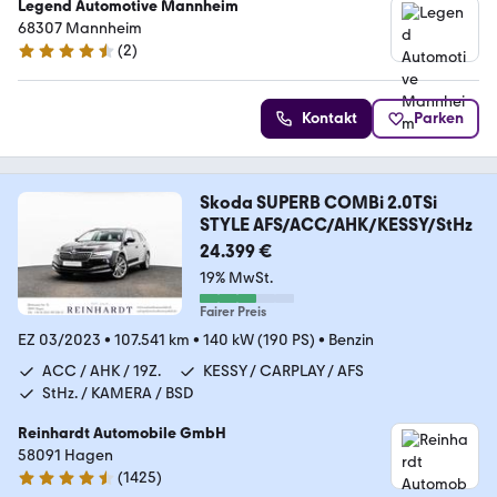
Legend Automotive Mannheim
68307 Mannheim
(
2
)
4.7 Sterne
Kontakt
Parken
Skoda SUPERB COMBi 2.0TSi
STYLE AFS/ACC/AHK/KESSY/StHz
24.399 €
19% MwSt.
Fairer Preis
EZ 03/2023
•
107.541 km
•
140 kW (190 PS)
•
Benzin
ACC / AHK / 19Z.
KESSY / CARPLAY / AFS
StHz. / KAMERA / BSD
Reinhardt Automobile GmbH
58091 Hagen
(
1425
)
4.7 Sterne