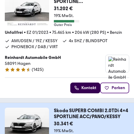
SPORTLINE
ACC/PANO/AHK/KAMERA
31.202 €
19% MwSt.
Guter Preis
Unfallfrei
•
EZ 01/2023
•
75.465 km
•
206 kW (280 PS)
•
Benzin
AMUDSEN / 19Z / KESSY
4x SHZ / BLINDSPOT
PHONEBOX / DAB / VIRT
Reinhardt Automobile GmbH
58091 Hagen
(
1425
)
4.7 Sterne
Kontakt
Parken
Skoda SUPERB COMBI 2.0TDi 4x4
SPORTLINE ACC/PANO/KESSY
30.341 €
19% MwSt.