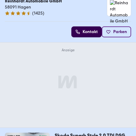
Reinhardt Automobile GmbH
58091 Hagen
(
1425
)
4.7 Sterne
Kontakt
Parken
Skoda Superb Style 2.0 TDI DSG