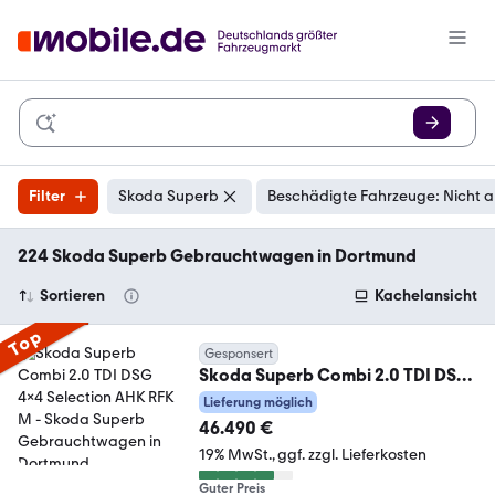
Filter
Skoda Superb
Beschädigte Fahrzeuge: Nicht 
224 Skoda Superb Gebrauchtwagen in Dortmund
Sortieren
Kachelansicht
Top
Gesponsert
Skoda Superb Combi 2.0 TDI DSG
4x4 Selection AHK RFK M
Lieferung möglich
46.490 €
19% MwSt.
ggf. zzgl. Lieferkosten
Guter Preis