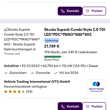
Kontakt
Parken
Skoda Superb Combi Style 2.0 TDI
LED*PDC*PANO*NAV*SHZ
Lieferung
21.789 €
19% MwSt.
inkl. 249 € Lieferkosten
Guter Preis
Unfallfrei
•
EZ 01/2023
•
64.796 km
•
110 kW (150 PS)
•
Diesel
Gutachten
Garantie
HU bis 2026
Vehicle Trading International (VTI) GmbH
Deutschlandweit verfügbar
(
24
)
4.4 Sterne
Kontakt
Parken