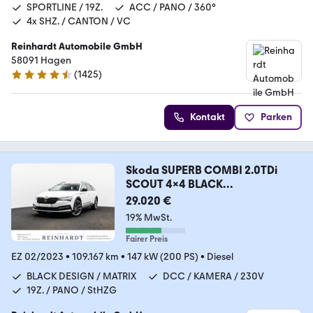
SPORTLINE / 19Z.
ACC / PANO / 360°
4x SHZ. / CANTON / VC
Reinhardt Automobile GmbH
58091 Hagen
(
1425
)
4.7 Sterne
Kontakt
Parken
Skoda SUPERB COMBI 2.0TDi
SCOUT 4x4 BLACK
ACC/PANO/AHK
29.020 €
19% MwSt.
Fairer Preis
EZ 02/2023
•
109.167 km
•
147 kW (200 PS)
•
Diesel
BLACK DESIGN / MATRIX
DCC / KAMERA / 230V
19Z. / PANO / StHZG