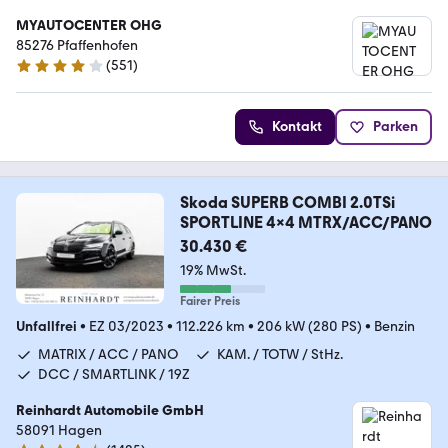
MYAUTOCENTER OHG
85276 Pfaffenhofen
(
551
)
4.2 Sterne
Kontakt
Parken
Skoda SUPERB COMBI 2.0TSi
SPORTLINE 4x4 MTRX/ACC/PANO
30.430 €
19% MwSt.
Fairer Preis
Unfallfrei
•
EZ 03/2023
•
112.226 km
•
206 kW (280 PS)
•
Benzin
MATRIX / ACC / PANO
KAM. / TOTW / StHz.
DCC / SMARTLINK / 19Z
Reinhardt Automobile GmbH
58091 Hagen