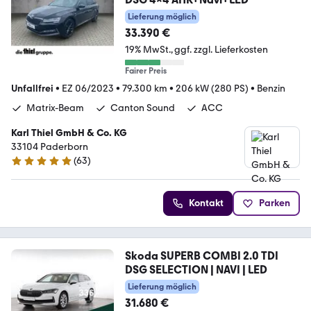
Lieferung möglich
33.390 €
19% MwSt.
ggf. zzgl. Lieferkosten
Fairer Preis
Unfallfrei
•
EZ 06/2023
•
79.300 km
•
206 kW (280 PS)
•
Benzin
Matrix-Beam
Canton Sound
ACC
Karl Thiel GmbH & Co. KG
33104 Paderborn
(
63
)
4.8 Sterne
Kontakt
Parken
Skoda SUPERB COMBI 2.0 TDI
DSG SELECTION | NAVI | LED
Lieferung möglich
31.680 €