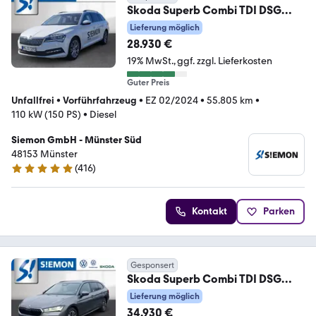
Skoda Superb Combi TDI DSG
Ambition AHK Nav ACC Kamera
Lieferung möglich
28.930 €
19% MwSt.
ggf. zzgl. Lieferkosten
Guter Preis
Unfallfrei
•
Vorführfahrzeug
•
EZ 02/2024
•
55.805 km
•
110 kW (150 PS)
•
Diesel
Siemon GmbH - Münster Süd
48153 Münster
(
416
)
4.8 Sterne
Kontakt
Parken
Gesponsert
Skoda Superb Combi TDI DSG
Selection AHK MatrLED R-Kam
Lieferung möglich
34.930 €