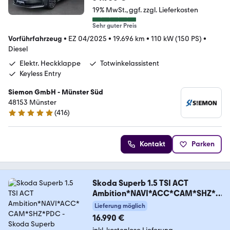
19% MwSt.
ggf. zzgl. Lieferkosten
Sehr guter Preis
Vorführfahrzeug
•
EZ 04/2025
•
19.696 km
•
110 kW (150 PS)
•
Diesel
Elektr. Heckklappe
Totwinkelassistent
Keyless Entry
Siemon GmbH - Münster Süd
48153 Münster
(
416
)
4.8 Sterne
Kontakt
Parken
Skoda Superb 1.5 TSI ACT
Ambition*NAVI*ACC*CAM*SHZ*P
DC
Lieferung möglich
16.990 €