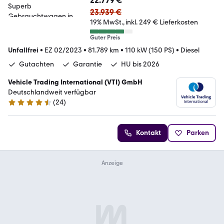
22.779 €
23.939 €
19% MwSt.
inkl. 249 € Lieferkosten
Guter Preis
Unfallfrei
•
EZ 02/2023
•
81.789 km
•
110 kW (150 PS)
•
Diesel
Gutachten
Garantie
HU bis 2026
Vehicle Trading International (VTI) GmbH
Deutschlandweit verfügbar
(
24
)
4.4 Sterne
Kontakt
Parken