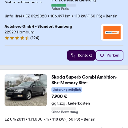
inkl. kostenlose Lieferung
Fairer Preis
Unfallfrei
•
EZ 09/2020
•
106.497 km
•
110 kW (150 PS)
•
Benzin
Autohero GmbH - Standort Hamburg
22529 Hamburg
(
194
)
4.6 Sterne
Kontakt
Parken
Skoda Superb Combi Ambition-
Shz-Memory Sitz-
Lieferung möglich
7.900 €
ggf. zzgl. Lieferkosten
Ohne Bewertung
EZ 04/2011
•
131.000 km
•
118 kW (160 PS)
•
Benzin