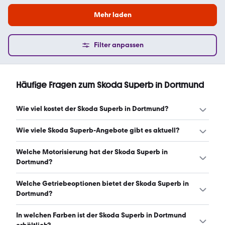
Mehr laden
Filter anpassen
Häufige Fragen zum Skoda Superb in Dortmund
Wie viel kostet der Skoda Superb in Dortmund?
Ein guter Preis für einen Skoda Superb in Dortmund liegt
Wie viele Skoda Superb-Angebote gibt es aktuell?
zwischen 26.966 € und 47.800 €. Leasingangebote
starten ab 305 € monatlich. (Stand: 9.8.2026)
Es gibt insgesamt 224 Skoda Superb bei mobile.de,
Welche Motorisierung hat der Skoda Superb in
davon 173 Gebraucht- und 51 Neuwagen. (Stand:
Dortmund?
9.8.2026)
Der Skoda Superb in Dortmund hat Leistungen zwischen
Welche Getriebeoptionen bietet der Skoda Superb in
150 und 265 PS. (Stand: 9.8.2026)
Dortmund?
Der Skoda Superb in Dortmund ist mit automatischem
In welchen Farben ist der Skoda Superb in Dortmund
und manuellem Getriebe erhältlich. (Stand: 9.8.2026)