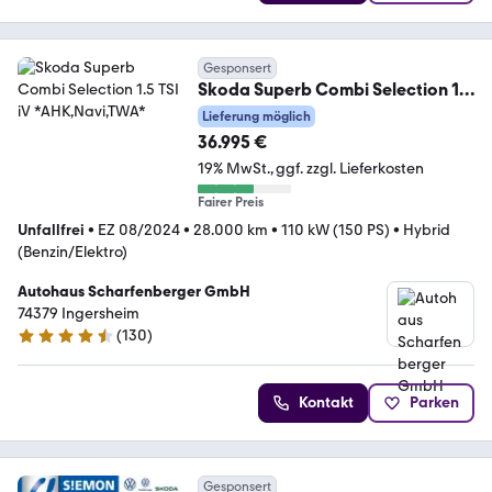
Gesponsert
Skoda Superb Combi Selection 1.5
TSI iV *AHK,Navi,TWA*
Lieferung möglich
36.995 €
19% MwSt.
ggf. zzgl. Lieferkosten
Fairer Preis
Unfallfrei
•
EZ 08/2024
•
28.000 km
•
110 kW (150 PS)
•
Hybrid
(Benzin/Elektro)
Autohaus Scharfenberger GmbH
74379 Ingersheim
(
130
)
4.5 Sterne
Kontakt
Parken
Gesponsert