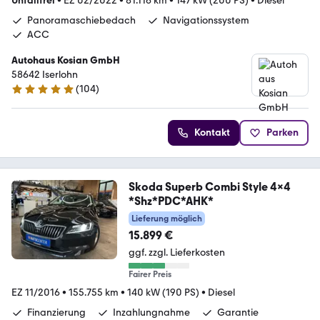
Unfallfrei
•
EZ 02/2022
•
81.116 km
•
147 kW (200 PS)
•
Diesel
Panoramaschiebedach
Navigationssystem
ACC
Autohaus Kosian GmbH
58642 Iserlohn
(
104
)
4.9 Sterne
Kontakt
Parken
Skoda Superb Combi Style 4x4
*Shz*PDC*AHK*
Lieferung möglich
15.899 €
ggf. zzgl. Lieferkosten
Fairer Preis
EZ 11/2016
•
155.755 km
•
140 kW (190 PS)
•
Diesel
Finanzierung
Inzahlungnahme
Garantie