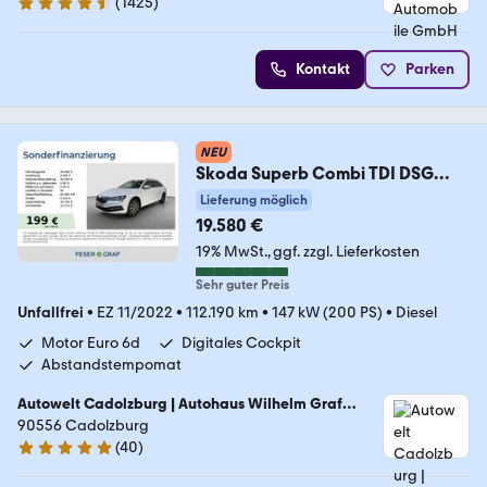
(
1425
)
4.7 Sterne
Kontakt
Parken
NEU
Skoda Superb Combi TDI DSG
Ambition ACC LED Nav Kamera
Lieferung möglich
19.580 €
19% MwSt.
ggf. zzgl. Lieferkosten
Sehr guter Preis
Unfallfrei
•
EZ 11/2022
•
112.190 km
•
147 kW (200 PS)
•
Diesel
Motor Euro 6d
Digitales Cockpit
Abstandstempomat
Autowelt Cadolzburg | Autohaus Wilhelm Graf
GmbH
90556 Cadolzburg
(
40
)
4.9 Sterne