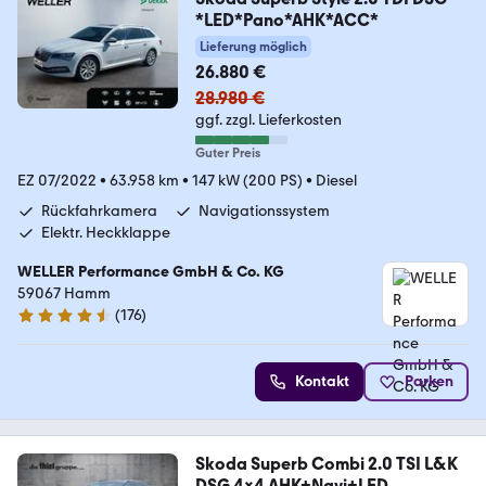
*LED*Pano*AHK*ACC*
Lieferung möglich
26.880 €
28.980 €
ggf. zzgl. Lieferkosten
Guter Preis
EZ 07/2022
•
63.958 km
•
147 kW (200 PS)
•
Diesel
Rückfahrkamera
Navigationssystem
Elektr. Heckklappe
WELLER Performance GmbH & Co. KG
59067 Hamm
(
176
)
4.6 Sterne
Kontakt
Parken
Skoda Superb Combi 2.0 TSI L&K
DSG 4x4 AHK+Navi+LED