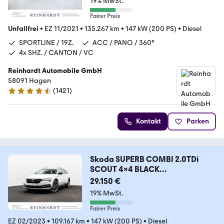
19% MwSt.
Fairer Preis
Unfallfrei
•
EZ 11/2021
•
135.267 km
•
147 kW (200 PS)
•
Diesel
SPORTLINE / 19Z.
ACC / PANO / 360°
4x SHZ. / CANTON / VC
Reinhardt Automobile GmbH
58091 Hagen
(
1421
)
4.7 Sterne
Kontakt
Parken
Skoda SUPERB COMBI 2.0TDi
SCOUT 4x4 BLACK
ACC/PANO/AHK
29.150 €
19% MwSt.
Fairer Preis
EZ 02/2023
•
109.167 km
•
147 kW (200 PS)
•
Diesel