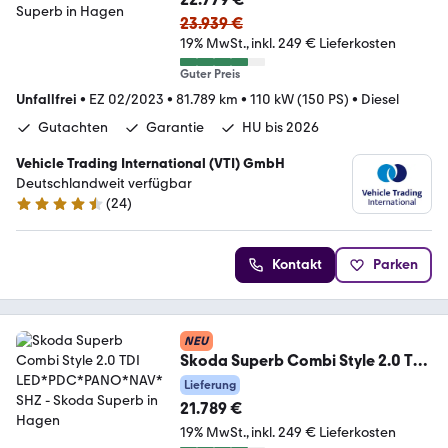
23.939 €
19% MwSt.
inkl. 249 € Lieferkosten
Guter Preis
Unfallfrei
•
EZ 02/2023
•
81.789 km
•
110 kW (150 PS)
•
Diesel
Gutachten
Garantie
HU bis 2026
Vehicle Trading International (VTI) GmbH
Deutschlandweit verfügbar
(
24
)
4.4 Sterne
Kontakt
Parken
NEU
Skoda Superb Combi Style 2.0 TDI
LED*PDC*PANO*NAV*SHZ
Lieferung
21.789 €
19% MwSt.
inkl. 249 € Lieferkosten