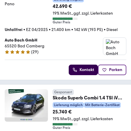
42.690 €
19% MwSt.
ggf. zzgl. Lieferkosten
Guter Preis
Unfallfrei
•
EZ 04/2025
•
21.400 km
•
142 kW (193 PS)
•
Diesel
Auto Bach GmbH
65520 Bad Camberg
(
29
)
4.8 Sterne
Kontakt
Parken
Gesponsert
Skoda Superb Combi 1.4 TSI iV
Sportline AHK Pano 360°
Lieferung möglich
Mit Batterie-Zertifikat
25.740 €
19% MwSt.
ggf. zzgl. Lieferkosten
Guter Preis