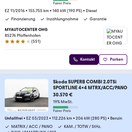
Fairer Preis
EZ 11/2016
•
155.755 km
•
140 kW (190 PS)
•
Diesel
Finanzierung
Inzahlungnahme
Garantie
MYAUTOCENTER OHG
85276 Pfaffenhofen
(
551
)
4.2 Sterne
Kontakt
Parken
Skoda SUPERB COMBI 2.0TSi
SPORTLINE 4x4 MTRX/ACC/PANO
30.570 €
19% MwSt.
Fairer Preis
Unfallfrei
•
EZ 03/2023
•
112.226 km
•
206 kW (280 PS)
•
Benzin
MATRIX / ACC / PANO
KAM. / TOTW / StHz.