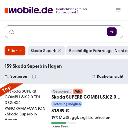
Filter
Skoda Superb
Beschädigte Fahrzeuge: Nicht 
159 Skoda Superb in Hagen
Sortieren
Kachelansicht
Top
Gesponsert
NEU
Skoda SUPERB COMBI L&K 2.0
TDI DSG 4X4
Lieferung möglich
PANORAMA+CANTON
31.989 €
19% MwSt.
ggf. zzgl. Lieferkosten
Fairer Preis