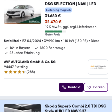
DSG SELECTION | NAVI | LED
Lieferung möglich
31.680 €
32.470 €
19% MwSt.
ggf. zzgl. Lieferkosten
Guter Preis
Unfallfrei
•
EZ 04/2024
•
39.990 km
•
110 kW (150 PS)
•
Diesel
16* in Bayern
1600 Fahrzeuge
25 Jahre Erfahrung
AVP AUTOLAND GmbH & Co. KG
94447 Plattling
(
288
)
4.3 Sterne
Kontakt
Parken
Skoda Superb Combi 2.0 TDI DSG
Style AHK LED NAV SHZ