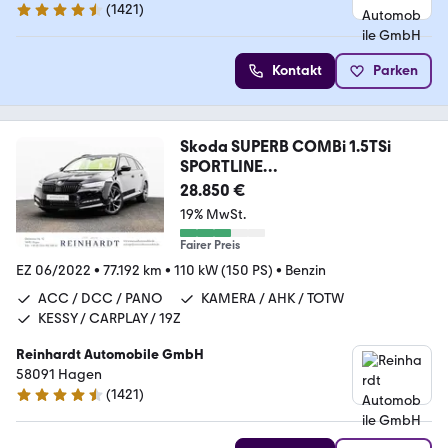
(
1421
)
4.7 Sterne
Kontakt
Parken
Skoda SUPERB COMBi 1.5TSi
SPORTLINE
ACC/PANO/AHK/KESSY
28.850 €
19% MwSt.
Fairer Preis
EZ 06/2022
•
77.192 km
•
110 kW (150 PS)
•
Benzin
ACC / DCC / PANO
KAMERA / AHK / TOTW
KESSY / CARPLAY / 19Z
Reinhardt Automobile GmbH
58091 Hagen
(
1421
)
4.7 Sterne