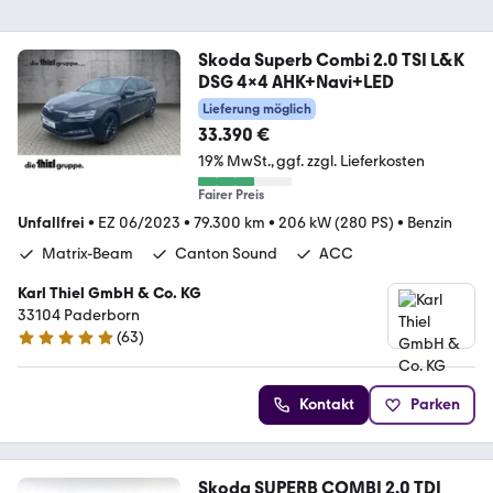
Skoda Superb Combi 2.0 TSI L&K
DSG 4x4 AHK+Navi+LED
Lieferung möglich
33.390 €
19% MwSt.
ggf. zzgl. Lieferkosten
Fairer Preis
Unfallfrei
•
EZ 06/2023
•
79.300 km
•
206 kW (280 PS)
•
Benzin
Matrix-Beam
Canton Sound
ACC
Karl Thiel GmbH & Co. KG
33104 Paderborn
(
63
)
4.8 Sterne
Kontakt
Parken
Skoda SUPERB COMBI 2.0 TDI