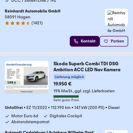
DCC / SMARTLINK / 19Z
Reinhardt Automobile GmbH
58091 Hagen
(
1421
)
4.7 Sterne
Kontakt
Parken
Skoda Superb Combi TDI DSG
Ambition ACC LED Nav Kamera
Lieferung möglich
19.950 €
19% MwSt.
ggf. zzgl. Lieferkosten
Sehr guter Preis
Unfallfrei
•
EZ 11/2022
•
112.190 km
•
147 kW (200 PS)
•
Diesel
Motor Euro 6d
Digitales Cockpit
Abstandstempomat
Autowelt Cadolzburg | Autohaus Wilhelm Graf