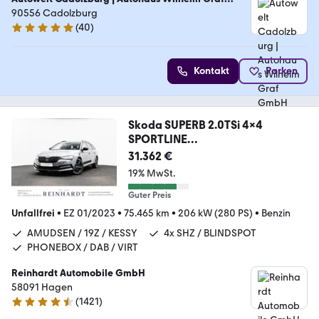
GmbH
90556 Cadolzburg
(
40
)
4.9 Sterne
Kontakt
Parken
Skoda SUPERB 2.0TSi 4x4
SPORTLINE
ACC/PANO/AHK/KAMERA
31.362 €
19% MwSt.
Guter Preis
Unfallfrei
•
EZ 01/2023
•
75.465 km
•
206 kW (280 PS)
•
Benzin
AMUDSEN / 19Z / KESSY
4x SHZ / BLINDSPOT
PHONEBOX / DAB / VIRT
Reinhardt Automobile GmbH
58091 Hagen
(
1421
)
4.7 Sterne