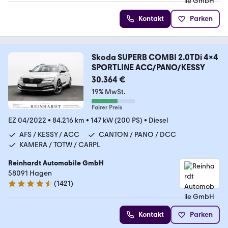
Kontakt
Parken
Skoda SUPERB COMBI 2.0TDi 4x4
SPORTLINE ACC/PANO/KESSY
30.364 €
19% MwSt.
Fairer Preis
EZ 04/2022
•
84.216 km
•
147 kW (200 PS)
•
Diesel
AFS / KESSY / ACC
CANTON / PANO / DCC
KAMERA / TOTW / CARPL
Reinhardt Automobile GmbH
58091 Hagen
(
1421
)
4.7 Sterne
Kontakt
Parken