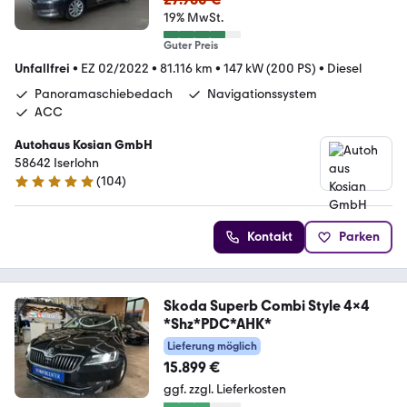
19% MwSt.
Guter Preis
Unfallfrei
•
EZ 02/2022
•
81.116 km
•
147 kW (200 PS)
•
Diesel
Panoramaschiebedach
Navigationssystem
ACC
Autohaus Kosian GmbH
58642 Iserlohn
(
104
)
4.9 Sterne
Kontakt
Parken
Skoda Superb Combi Style 4x4
*Shz*PDC*AHK*
Lieferung möglich
15.899 €
ggf. zzgl. Lieferkosten