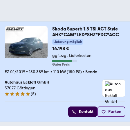
Skoda Superb 1.5 TSI ACT Style
AHK*CAM*LED*SHZ*PDC*ACC
Lieferung möglich
16.198 €
ggf. zzgl. Lieferkosten
Guter Preis
EZ 01/2019
•
130.389 km
•
110 kW (150 PS)
•
Benzin
Autohaus Eckloff GmbH
37077 Göttingen
(
5
)
4.8 Sterne
Kontakt
Parken