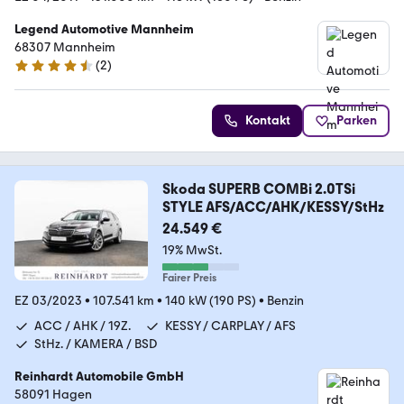
Legend Automotive Mannheim
68307 Mannheim
(
2
)
4.7 Sterne
Kontakt
Parken
Skoda SUPERB COMBi 2.0TSi
STYLE AFS/ACC/AHK/KESSY/StHz
24.549 €
19% MwSt.
Fairer Preis
EZ 03/2023
•
107.541 km
•
140 kW (190 PS)
•
Benzin
ACC / AHK / 19Z.
KESSY / CARPLAY / AFS
StHz. / KAMERA / BSD
Reinhardt Automobile GmbH
58091 Hagen