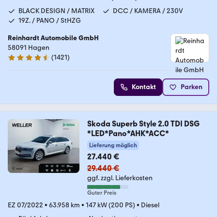
BLACK DESIGN / MATRIX
DCC / KAMERA / 230V
19Z. / PANO / StHZG
Reinhardt Automobile GmbH
58091 Hagen
(
1421
)
4.7 Sterne
Kontakt
Parken
Skoda Superb Style 2.0 TDI DSG
*LED*Pano*AHK*ACC*
Lieferung möglich
27.440 €
29.440 €
ggf. zzgl. Lieferkosten
Guter Preis
EZ 07/2022
•
63.958 km
•
147 kW (200 PS)
•
Diesel