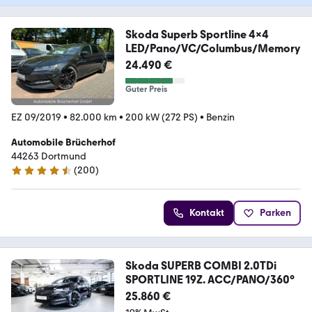
Skoda Superb Sportline 4x4
LED/Pano/VC/Columbus/Memory
24.490 €
Guter Preis
EZ 09/2019
•
82.000 km
•
200 kW (272 PS)
•
Benzin
Automobile Brücherhof
44263 Dortmund
(
200
)
4.7 Sterne
Kontakt
Parken
Skoda SUPERB COMBI 2.0TDi
SPORTLINE 19Z. ACC/PANO/360°
25.860 €