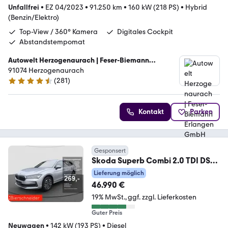
Unfallfrei
•
EZ 04/2023
•
91.250 km
•
160 kW (218 PS)
•
Hybrid
(Benzin/Elektro)
Top-View / 360° Kamera
Digitales Cockpit
Abstandstempomat
Autowelt Herzogenaurach | Feser-Biemann
Erlangen GmbH
91074 Herzogenaurach
(
281
)
4.6 Sterne
Kontakt
Parken
Gesponsert
Skoda Superb Combi 2.0 TDI DSG
4x4 Selection MATRIX NA
Lieferung möglich
46.990 €
19% MwSt.
ggf. zzgl. Lieferkosten
Guter Preis
Neuwagen
•
142 kW (193 PS)
•
Diesel