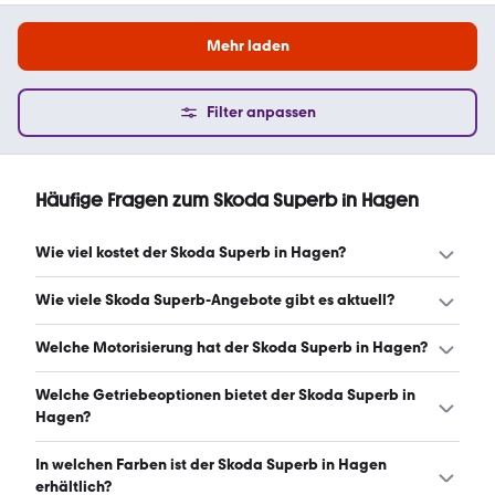
Mehr laden
Filter anpassen
Häufige Fragen zum Skoda Superb in Hagen
Wie viel kostet der Skoda Superb in Hagen?
Ein guter Preis für einen Skoda Superb in Hagen liegt
Wie viele Skoda Superb-Angebote gibt es aktuell?
zwischen 28.865 € und 46.725 €. Leasingangebote
starten ab 352 € monatlich. (Stand: 6.8.2026)
Es gibt insgesamt 159 Skoda Superb bei mobile.de, davon
Welche Motorisierung hat der Skoda Superb in Hagen?
127 Gebraucht- und 32 Neuwagen. (Stand: 6.8.2026)
Der Skoda Superb in Hagen hat Leistungen zwischen 150
Welche Getriebeoptionen bietet der Skoda Superb in
und 273 PS. (Stand: 6.8.2026)
Hagen?
Der Skoda Superb in Hagen ist mit automatischem und
In welchen Farben ist der Skoda Superb in Hagen
manuellem Getriebe erhältlich. (Stand: 6.8.2026)
erhältlich?