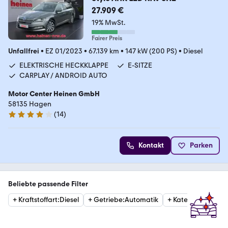
27.909 €
19% MwSt.
Fairer Preis
Unfallfrei
•
EZ 01/2023
•
67.139 km
•
147 kW (200 PS)
•
Diesel
ELEKTRISCHE HECKKLAPPE
E-SITZE
CARPLAY / ANDROID AUTO
Motor Center Heinen GmbH
58135 Hagen
(
14
)
4 Sterne
Kontakt
Parken
Beliebte passende Filter
+
Kraftstoffart
:
Diesel
+
Getriebe
:
Automatik
+
Kategorie
:
Estat