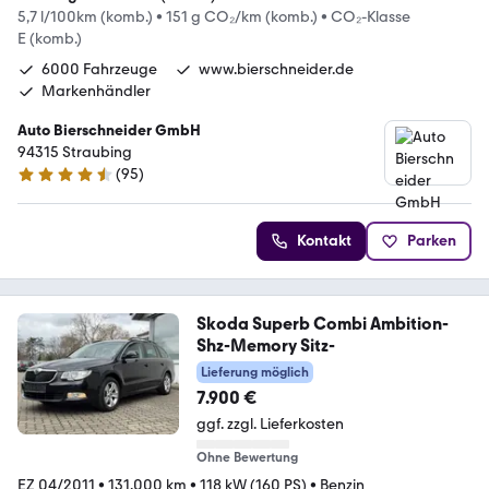
5,7 l/100km (komb.)
•
151 g CO₂/km (komb.)
•
CO₂-Klasse
E (komb.)
6000 Fahrzeuge
www.bierschneider.de
Markenhändler
Auto Bierschneider GmbH
94315 Straubing
(
95
)
4.6 Sterne
Kontakt
Parken
Skoda Superb Combi Ambition-
Shz-Memory Sitz-
Lieferung möglich
7.900 €
ggf. zzgl. Lieferkosten
Ohne Bewertung
EZ 04/2011
•
131.000 km
•
118 kW (160 PS)
•
Benzin