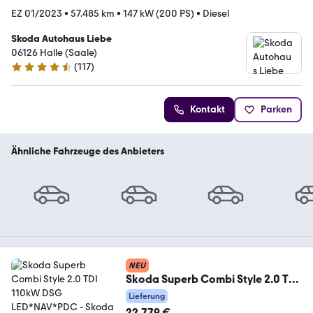
EZ 01/2023
•
57.485 km
•
147 kW (200 PS)
•
Diesel
Skoda Autohaus Liebe
06126 Halle (Saale)
(
117
)
4.5 Sterne
Kontakt
Parken
Ähnliche Fahrzeuge des Anbieters
NEU
Skoda Superb Combi Style 2.0 TDI
110kW DSG LED*NAV*PDC
Lieferung
22.779 €