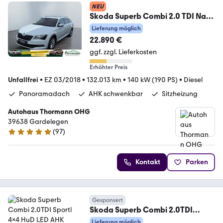
NEU
Skoda Superb Combi 2.0 TDI Navi,
AHK, Rückfahrkamera
Lieferung möglich
22.890 €
ggf. zzgl. Lieferkosten
Erhöhter Preis
Unfallfrei
•
EZ 03/2018
•
132.013 km
•
140 kW (190 PS)
•
Diesel
Panoramadach
AHK schwenkbar
Sitzheizung
Autohaus Thormann OHG
39638 Gardelegen
(
97
)
4.8 Sterne
Kontakt
Parken
Gesponsert
Skoda Superb Combi 2.0TDI
Sportl 4x4 HuD LED AHK Pano
Lieferung möglich