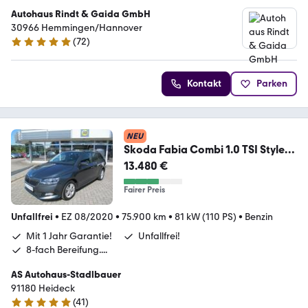
Autohaus Rindt & Gaida GmbH
30966 Hemmingen/Hannover
(
72
)
4.8 Sterne
Kontakt
Parken
NEU
Skoda Fabia Combi 1.0 TSI Style
(110 PS) m. Garantie..
13.480 €
Fairer Preis
Unfallfrei
•
EZ 08/2020
•
75.900 km
•
81 kW (110 PS)
•
Benzin
Mit 1 Jahr Garantie!
Unfallfrei!
8-fach Bereifung....
AS Autohaus-Stadlbauer
91180 Heideck
(
41
)