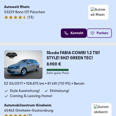
Autowelt Rhein
53229 Bonn OT Pützchen
(
13
)
4.7 Sterne
Kontakt
Parken
Skoda FABIA COMBI 1.2 TSI!
STYLE! SHZ! GREEN TEC!
8.900 €
Sehr guter Preis
EZ 05/2017
•
108.875 km
•
81 kW (110 PS)
•
Benzin
Style Ausstattung!
Sitzheizung!
Coming & Leaving Home!
Automobilzentrum Ginsheim
65462 Ginsheim-Gustavsburg
(
3
)