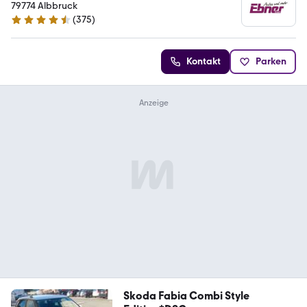
Vertragspartner
79774 Albbruck
(
375
)
4.6 Sterne
Kontakt
Parken
Skoda Fabia Combi Style