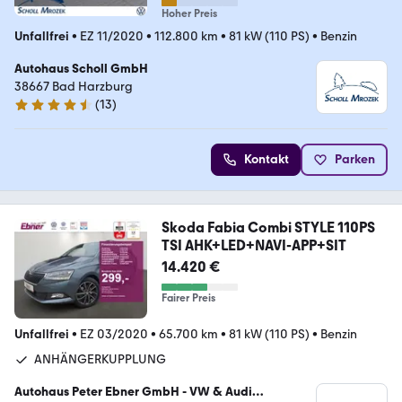
Hoher Preis
Unfallfrei
•
EZ 11/2020
•
112.800 km
•
81 kW (110 PS)
•
Benzin
Autohaus Scholl GmbH
38667 Bad Harzburg
(
13
)
4.3 Sterne
Kontakt
Parken
Skoda Fabia Combi STYLE 110PS
TSI AHK+LED+NAVI-APP+SIT
14.420 €
Fairer Preis
Unfallfrei
•
EZ 03/2020
•
65.700 km
•
81 kW (110 PS)
•
Benzin
ANHÄNGERKUPPLUNG
Autohaus Peter Ebner GmbH - VW & Audi