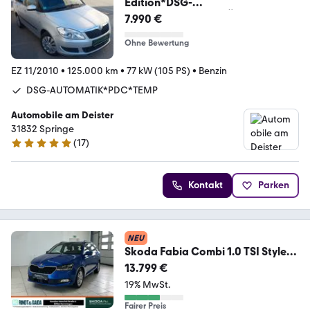
Edition*DSG-
AUTOMATIK*PDC*TÜV
7.990 €
Ohne Bewertung
EZ 11/2010
•
125.000 km
•
77 kW (105 PS)
•
Benzin
DSG-AUTOMATIK*PDC*TEMP
Automobile am Deister
31832 Springe
(
17
)
4.9 Sterne
Kontakt
Parken
NEU
Skoda Fabia Combi 1.0 TSI Style
KLIMA PDC SHZ LED
13.799 €
19% MwSt.
Fairer Preis