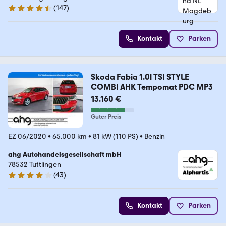
(
147
)
4.6 Sterne
Kontakt
Parken
Skoda Fabia 1.0l TSI STYLE
COMBI AHK Tempomat PDC MP3
13.160 €
Guter Preis
EZ 06/2020
•
65.000 km
•
81 kW (110 PS)
•
Benzin
ahg Autohandelsgesellschaft mbH
78532 Tuttlingen
(
43
)
4 Sterne
Kontakt
Parken