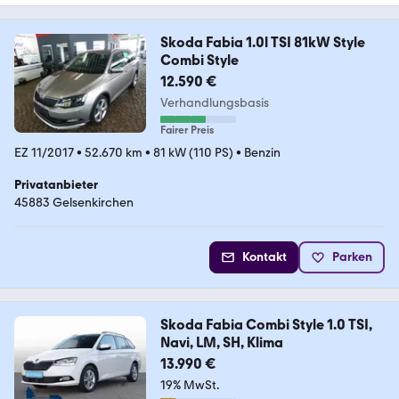
Skoda Fabia 1.0l TSI 81kW Style
Combi Style
12.590 €
Verhandlungsbasis
Fairer Preis
EZ 11/2017
•
52.670 km
•
81 kW (110 PS)
•
Benzin
Privatanbieter
45883 Gelsenkirchen
Kontakt
Parken
Skoda Fabia Combi Style 1.0 TSI,
Navi, LM, SH, Klima
13.990 €
19% MwSt.