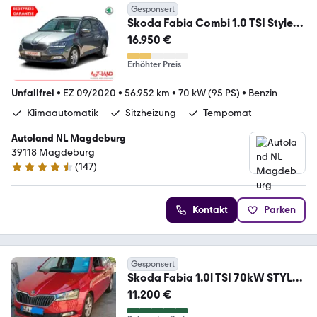
Gesponsert
Skoda Fabia Combi 1.0 TSI Style
Kamera PDC SmartLink
16.950 €
Erhöhter Preis
Unfallfrei
•
EZ 09/2020
•
56.952 km
•
70 kW (95 PS)
•
Benzin
Klimaautomatik
Sitzheizung
Tempomat
Autoland NL Magdeburg
39118 Magdeburg
(
147
)
4.6 Sterne
Kontakt
Parken
Gesponsert
Skoda Fabia 1.0l TSI 70kW STYLE
COMBI STYLE
11.200 €