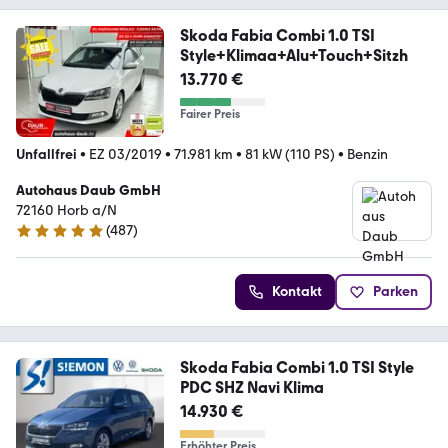
Skoda Fabia Combi 1.0 TSI
Style+Klimaa+Alu+Touch+Sitzh
13.770 €
Fairer Preis
Unfallfrei
•
EZ 03/2019
•
71.981 km
•
81 kW (110 PS)
•
Benzin
Autohaus Daub GmbH
72160 Horb a/N
(
487
)
4.8 Sterne
Kontakt
Parken
Skoda Fabia Combi 1.0 TSI Style
PDC SHZ Navi Klima
14.930 €
Erhöhter Preis