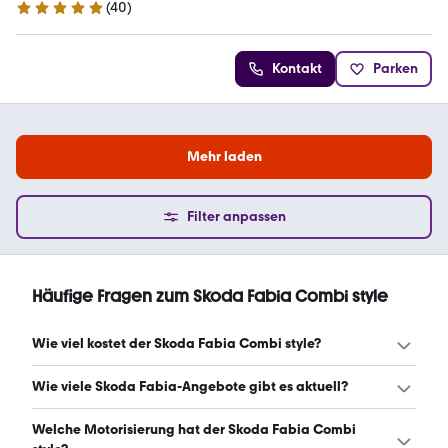
(
40
)
5 Sterne
Kontakt
Parken
Mehr laden
Filter anpassen
Häufige Fragen zum Skoda Fabia Combi style
Wie viel kostet der Skoda Fabia Combi style?
Ein guter Preis für einen Skoda Fabia Combi style liegt
Wie viele Skoda Fabia-Angebote gibt es aktuell?
zwischen 5.244 € und 12.095 €. (Stand: 6.8.2026)
Es gibt insgesamt 143 Skoda Fabia bei mobile.de, davon
Welche Motorisierung hat der Skoda Fabia Combi
143 Gebraucht- und 0 Neuwagen. (Stand: 6.8.2026)