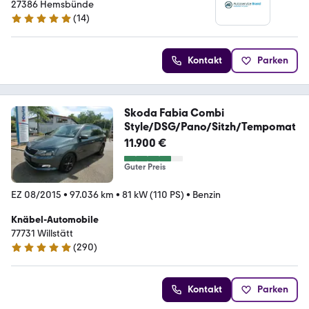
27386 Hemsbünde
(
14
)
4.9 Sterne
Kontakt
Parken
Skoda Fabia Combi
Style/DSG/Pano/Sitzh/Tempomat
11.900 €
Guter Preis
EZ 08/2015
•
97.036 km
•
81 kW (110 PS)
•
Benzin
Knäbel-Automobile
77731 Willstätt
(
290
)
4.9 Sterne
Kontakt
Parken