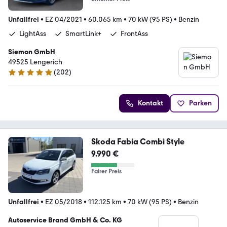
Unfallfrei
•
EZ 04/2021
•
60.065 km
•
70 kW (95 PS)
•
Benzin
LightAss
SmartLink+
FrontAss
Siemon GmbH
49525 Lengerich
(
202
)
4.8 Sterne
Kontakt
Parken
Skoda Fabia Combi Style
9.990 €
Fairer Preis
Unfallfrei
•
EZ 05/2018
•
112.125 km
•
70 kW (95 PS)
•
Benzin
Autoservice Brand GmbH & Co. KG