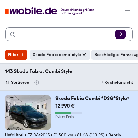
Filter
Skoda Fabia combi style
Beschädigte Fahrzeug
143 Skoda Fabia: Combi Style
Sortieren
Kachelansicht
Skoda Fabia Combi *DSG*Style*
12.990 €
Fairer Preis
Unfallfrei
•
EZ 06/2015
•
71.300 km
•
81 kW (110 PS)
•
Benzin