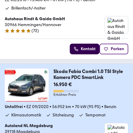
Brillenfach/-halter
Autohaus Rindt & Gaida GmbH
30966 Hemmingen/Hannover
(
72
)
4.8 Sterne
Kontakt
Parken
Skoda Fabia Combi 1.0 TSI Style
Kamera PDC SmartLink
16.950 €
Erhöhter Preis
Unfallfrei
•
EZ 09/2020
•
56.952 km
•
70 kW (95 PS)
•
Benzin
Klimaautomatik
Sitzheizung
Tempomat
Autoland NL Magdeburg
39118 Magdeburg