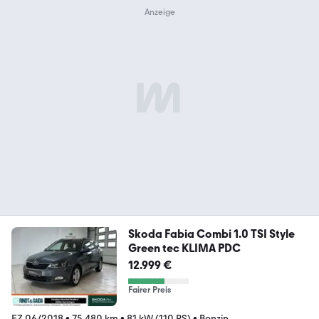
Skoda Fabia Combi 1.0 TSI Style
Green tec KLIMA PDC
12.999 €
Fairer Preis
EZ 06/2018
•
75.480 km
•
81 kW (110 PS)
•
Benzin