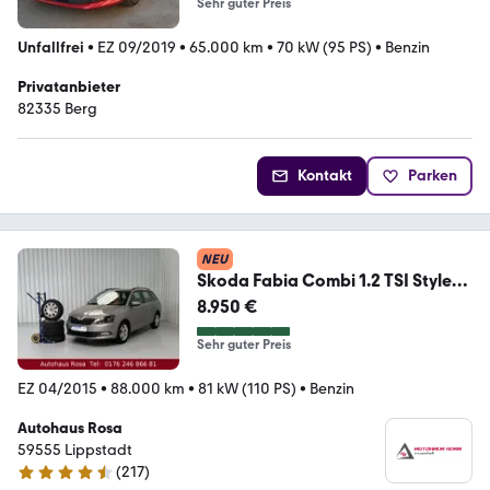
Sehr guter Preis
Unfallfrei
•
EZ 09/2019
•
65.000 km
•
70 kW (95 PS)
•
Benzin
Privatanbieter
82335 Berg
Kontakt
Parken
NEU
Skoda Fabia Combi 1.2 TSI Style
1.Hand
8.950 €
Sehr guter Preis
EZ 04/2015
•
88.000 km
•
81 kW (110 PS)
•
Benzin
Autohaus Rosa
59555 Lippstadt
(
217
)
4.7 Sterne