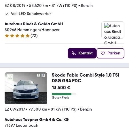
EZ 08/2019
•
58.620 km
•
81 kW (110 PS)
•
Benzin
Voll-LED Scheinwerfer
Autohaus Rindt & Gaida GmbH
30966 Hemmingen/Hannover
(
72
)
4.8 Sterne
Kontakt
Parken
Skoda Fabia Combi Style 1,0 TSI
DSG GRA PDC
13.500 €
Guter Preis
EZ 09/2017
•
79.500 km
•
81 kW (110 PS)
•
Benzin
Autohaus Toepner GmbH & Co. KG
71397 Leutenbach