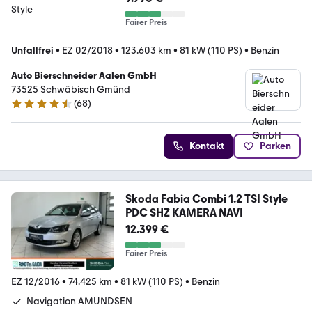
Fairer Preis
Unfallfrei
•
EZ 02/2018
•
123.603 km
•
81 kW (110 PS)
•
Benzin
Auto Bierschneider Aalen GmbH
73525 Schwäbisch Gmünd
(
68
)
4.4 Sterne
Kontakt
Parken
Skoda Fabia Combi 1.2 TSI Style
PDC SHZ KAMERA NAVI
12.399 €
Fairer Preis
EZ 12/2016
•
74.425 km
•
81 kW (110 PS)
•
Benzin
Navigation AMUNDSEN