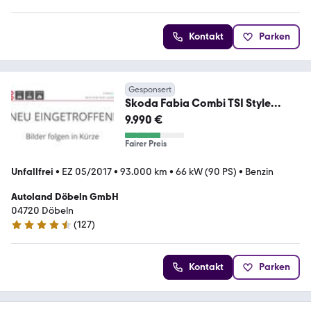
5 Sterne
Kontakt
Parken
Gesponsert
Skoda Fabia Combi TSI Style
PDC/SHZ/AppC
9.990 €
Fairer Preis
Unfallfrei
•
EZ 05/2017
•
93.000 km
•
66 kW (90 PS)
•
Benzin
Autoland Döbeln GmbH
04720 Döbeln
(
127
)
4.7 Sterne
Kontakt
Parken