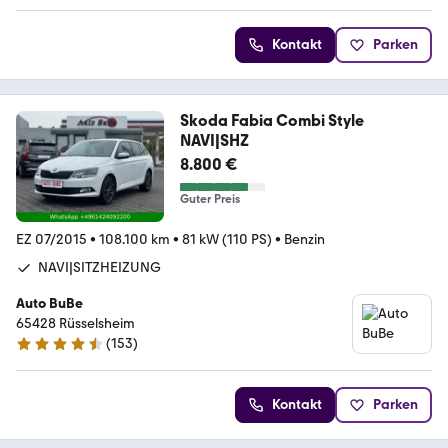
Kontakt
Parken
Skoda Fabia Combi Style
NAVI|SHZ
8.800 €
Guter Preis
EZ 07/2015
•
108.100 km
•
81 kW (110 PS)
•
Benzin
NAVI|SITZHEIZUNG
Auto BuBe
65428 ­­­Rüsselsheim
(
153
)
4.7 Sterne
Kontakt
Parken