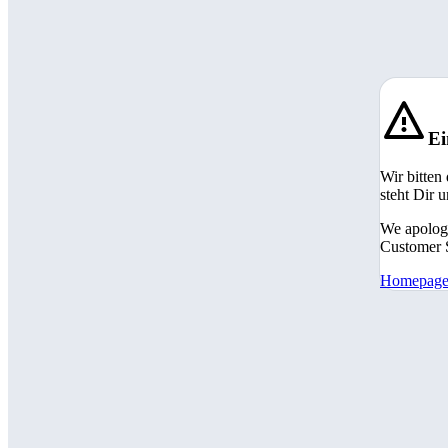
Ei
Wir bitten
steht Dir 
We apologi
Customer S
Homepag