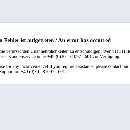
n Fehler ist aufgetreten / An error has occurred
 die verursachten Unannehmlichkeiten zu entschuldigen! Wenn Du Hilfe
unser Kundenservice unter +49 (0)30 - 81097 - 601 zur Verfügung.
se for any inconvenience! If you require assistance, please contact our
upport on +49 (0)30 - 81097 - 601.
e