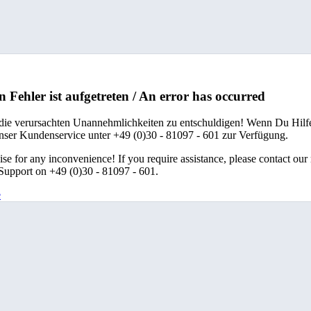
n Fehler ist aufgetreten / An error has occurred
 die verursachten Unannehmlichkeiten zu entschuldigen! Wenn Du Hilfe
unser Kundenservice unter +49 (0)30 - 81097 - 601 zur Verfügung.
se for any inconvenience! If you require assistance, please contact our
upport on +49 (0)30 - 81097 - 601.
e