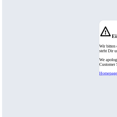
Ei
Wir bitten
steht Dir 
We apologi
Customer S
Homepag