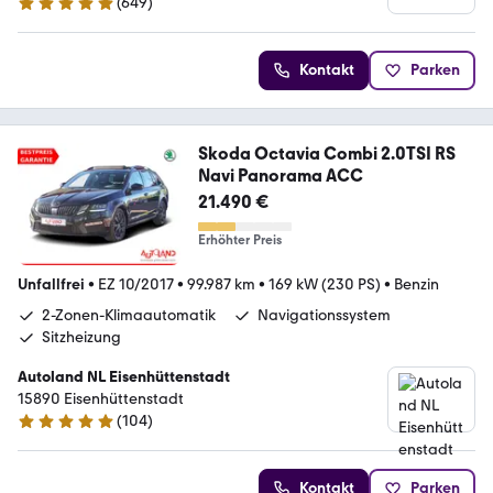
(
649
)
4.9 Sterne
Kontakt
Parken
Skoda Octavia Combi 2.0TSI RS
Navi Panorama ACC
21.490 €
Erhöhter Preis
Unfallfrei
•
EZ 10/2017
•
99.987 km
•
169 kW (230 PS)
•
Benzin
2-Zonen-Klimaautomatik
Navigationssystem
Sitzheizung
Autoland NL Eisenhüttenstadt
15890 Eisenhüttenstadt
(
104
)
4.8 Sterne
Kontakt
Parken