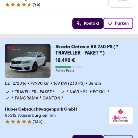
(
96
)
4.7 Sterne
Kontakt
Parken
Skoda Octavia RS 230 PS ( *
TRAVELLER - PAKET * )
18.490 €
Fairer Preis
EZ 12/2016
•
79.990 km
•
169 kW (230 PS)
•
Benzin
* TRAVELLER - PAKET *
* NAVI * EL. HECKKL. *
* PANORAMA * CANTON *
Huber Gebrauchtwagenpark GmbH
83512 Wasserburg am Inn
(
135
)
5 Sterne