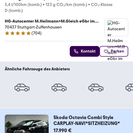
5,4 l/100km (komb.)
•
123 g CO₂/km (komb.)
•
CO₂-Klasse
D (komb.)
HG-Autocenter M.Heilmann+M.Gleich eGbr im
Autohaus Marquardt
70437 Stuttgart-Zuffenhausen
(
704
)
4.8 Sterne
Kontakt
Parken
Ähnliche Fahrzeuge des Anbieters
Skoda Octavia Combi Style
CARPLAY-NAVI*SITZHEIZUNG*
17.990 €