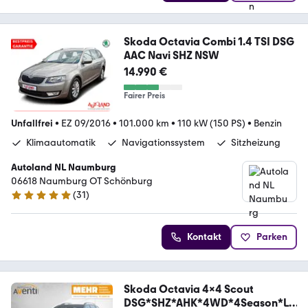
Skoda Octavia Combi 1.4 TSI DSG
AAC Navi SHZ NSW
14.990 €
Fairer Preis
Unfallfrei
•
EZ 09/2016
•
101.000 km
•
110 kW (150 PS)
•
Benzin
Klimaautomatik
Navigationssystem
Sitzheizung
Autoland NL Naumburg
06618 Naumburg OT Schönburg
(
31
)
5 Sterne
Kontakt
Parken
Skoda Octavia 4x4 Scout
DSG*SHZ*AHK*4WD*4Season*L