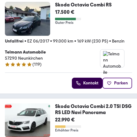
Skoda Octavia Combi RS
17.500 €
Guter Preis
Unfallfrei
•
EZ 06/2017
•
99.000 km
•
169 kW (230 PS)
•
Benzin
Telmann Automobile
57290 Neunkirchen
(
119
)
5 Sterne
Kontakt
Parken
Skoda Octavia Combi 2.0 TSI DSG
RS LED Navi Panorama
22.990 €
Erhöhter Preis