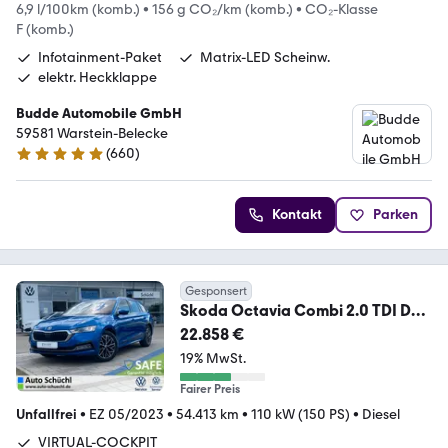
6,9 l/100km (komb.)
•
156 g CO₂/km (komb.)
•
CO₂-Klasse
F (komb.)
Infotainment-Paket
Matrix-LED Scheinw.
elektr. Heckklappe
Budde Automobile GmbH
59581 Warstein-Belecke
(
660
)
4.8 Sterne
Kontakt
Parken
Gesponsert
Skoda Octavia Combi 2.0 TDI DSG
Style HEAD-UP+SMART-LI
22.858 €
19% MwSt.
Fairer Preis
Unfallfrei
•
EZ 05/2023
•
54.413 km
•
110 kW (150 PS)
•
Diesel
VIRTUAL-COCKPIT