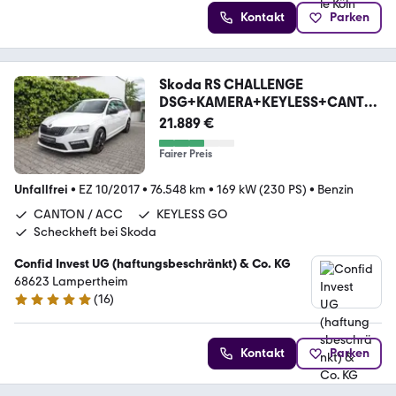
Kontakt
Parken
Skoda RS CHALLENGE
DSG+KAMERA+KEYLESS+CANTO
N+ACC
21.889 €
Fairer Preis
Unfallfrei
•
EZ 10/2017
•
76.548 km
•
169 kW (230 PS)
•
Benzin
CANTON / ACC
KEYLESS GO
Scheckheft bei Skoda
Confid Invest UG (haftungsbeschränkt) & Co. KG
68623 Lampertheim
(
16
)
5 Sterne
Kontakt
Parken