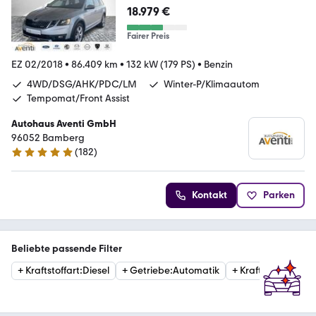
MF*PD
18.979 €
Fairer Preis
EZ 02/2018
•
86.409 km
•
132 kW (179 PS)
•
Benzin
4WD/DSG/AHK/PDC/LM
Winter-P/Klimaautom
Tempomat/Front Assist
Autohaus Aventi GmbH
96052 Bamberg
(
182
)
4.8 Sterne
Kontakt
Parken
Beliebte passende Filter
+
Kraftstoffart
:
Diesel
+
Getriebe
:
Automatik
+
Kraftstoffart
:
Ben