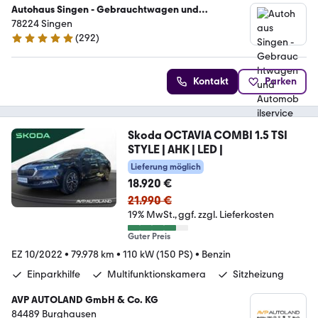
Autohaus Singen - Gebrauchtwagen und
Automobilservice
78224 Singen
(
292
)
5 Sterne
Kontakt
Parken
Skoda OCTAVIA COMBI 1.5 TSI
STYLE | AHK | LED |
Lieferung möglich
18.920 €
21.990 €
19% MwSt.
ggf. zzgl. Lieferkosten
Guter Preis
EZ 10/2022
•
79.978 km
•
110 kW (150 PS)
•
Benzin
Einparkhilfe
Multifunktionskamera
Sitzheizung
AVP AUTOLAND GmbH & Co. KG
84489 Burghausen