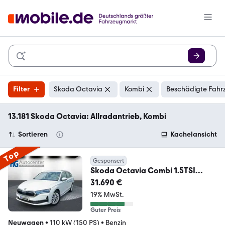
Filter
Skoda Octavia
Kombi
Beschädigte Fahr
13.181 Skoda Octavia: Allradantrieb, Kombi
Sortieren
Kachelansicht
Top
Gesponsert
Skoda Octavia Combi 1.5TSI
eHeck ACC AHK 5J.Gar.Side
31.690 €
19% MwSt.
Guter Preis
Neuwagen
•
110 kW (150 PS)
•
Benzin