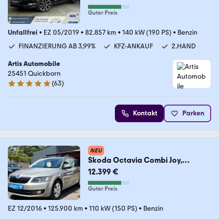
Guter Preis
Unfallfrei
•
EZ 05/2019
•
82.857 km
•
140 kW (190 PS)
•
Benzin
FINANZIERUNG AB 3,99%
KFZ-ANKAUF
2.HAND
Artis Automobile
25451 Quickborn
(
63
)
5 Sterne
Kontakt
Parken
NEU
Skoda Octavia Combi Joy,
Automatik.Garantie.1. Hand
12.399 €
Guter Preis
EZ 12/2016
•
125.900 km
•
110 kW (150 PS)
•
Benzin