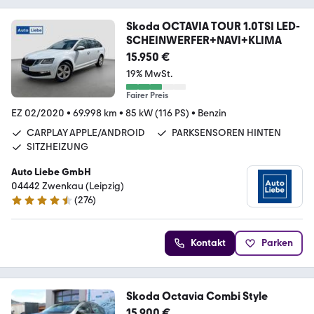
Skoda OCTAVIA TOUR 1.0TSI LED-
SCHEINWERFER+NAVI+KLIMA
15.950 €
19% MwSt.
Fairer Preis
EZ 02/2020
•
69.998 km
•
85 kW (116 PS)
•
Benzin
CARPLAY APPLE/ANDROID
PARKSENSOREN HINTEN
SITZHEIZUNG
Auto Liebe GmbH
04442 Zwenkau (Leipzig)
(
276
)
4.6 Sterne
Kontakt
Parken
Skoda Octavia Combi Style
15.900 €