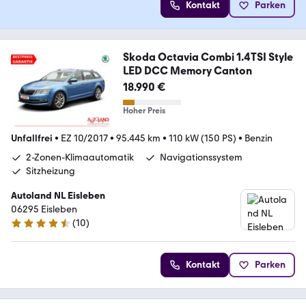
Kontakt
Parken
Skoda Octavia Combi 1.4TSI Style
LED DCC Memory Canton
18.990 €
Hoher Preis
Unfallfrei
•
EZ 10/2017
•
95.445 km
•
110 kW (150 PS)
•
Benzin
2-Zonen-Klimaautomatik
Navigationssystem
Sitzheizung
Autoland NL Eisleben
06295 Eisleben
(
10
)
4.6 Sterne
Kontakt
Parken