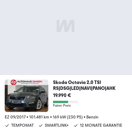
Skoda Octavia 2.0 TSI
RS|DSG|LED|NAVI|PANO|AHK
19.990 €
Fairer Preis
EZ 09/2017
•
101.481 km
•
169 kW (230 PS)
•
Benzin
TEMPOMAT
SMARTLINK+
12 MONATE GARANTIE