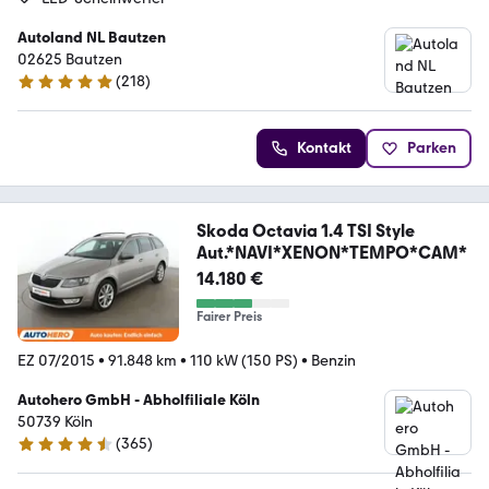
Autoland NL Bautzen
02625 Bautzen
(
218
)
4.8 Sterne
Kontakt
Parken
Skoda Octavia 1.4 TSI Style
Aut.*NAVI*XENON*TEMPO*CAM*
14.180 €
Fairer Preis
EZ 07/2015
•
91.848 km
•
110 kW (150 PS)
•
Benzin
Autohero GmbH - Abholfiliale Köln
50739 Köln
(
365
)
4.6 Sterne