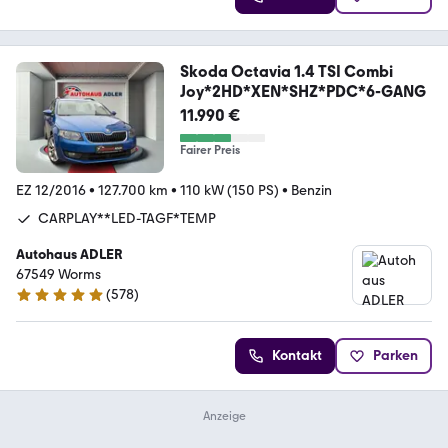
Skoda Octavia 1.4 TSI Combi
Joy*2HD*XEN*SHZ*PDC*6-GANG
11.990 €
Fairer Preis
EZ 12/2016
•
127.700 km
•
110 kW (150 PS)
•
Benzin
CARPLAY**LED-TAGF*TEMP
Autohaus ADLER
67549 Worms
(
578
)
4.9 Sterne
Kontakt
Parken