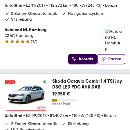
Unfallfrei
•
EZ 11/2017
•
112.272 km
•
180 kW (245 PS)
•
Benzin
2-Zonen-Klimaautomatik
Navigationssystem
Sitzheizung
Autoland NL Hamburg
22761 Hamburg
(
17
)
4.9 Sterne
Kontakt
Parken
Skoda Octavia Combi 1.4 TSI Joy
DSG LED PDC AHK DAB
19.950 €
Hoher Preis
Unfallfrei
•
EZ 09/2017
•
81.407 km
•
110 kW (150 PS)
•
Benzin
2-Zonen-Klimaautomatik
Sitzheizung
LED-Scheinwerfer