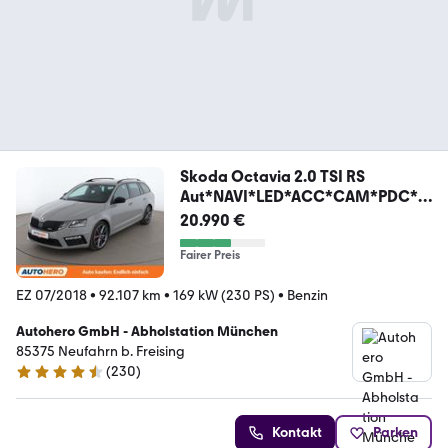
Skoda Octavia 2.0 TSI RS
Aut*NAVI*LED*ACC*CAM*PDC*S
HZ*
20.990 €
Fairer Preis
EZ 07/2018
•
92.107 km
•
169 kW (230 PS)
•
Benzin
Autohero GmbH - Abholstation München
85375 Neufahrn b. Freising
(
230
)
4.4 Sterne
Kontakt
Parken