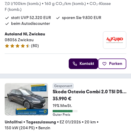
7,0 l/100km (komb.)
•
160 g CO₂/km (komb.)
•
CO₂-Klasse
F (komb.)
statt UVP 52.320 EUR
sparen Sie 9.830 EUR
beim Autodiscounter
Autoland NL Zwickau
08056 Zwickau
(
80
)
4.6 Sterne
Kontakt
Parken
Gesponsert
Skoda Octavia Combi 2.0 TSI DSG
4x4 Sportline / Matrix
35.990 €
19% MwSt.
Guter Preis
Unfallfrei
•
Tageszulassung
•
EZ 01/2026
•
20 km
•
150 kW (204 PS)
•
Benzin