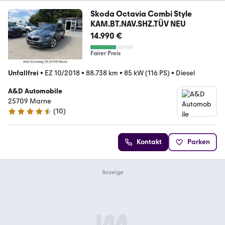
Skoda Octavia Combi Style
KAM.BT.NAV.SHZ.TÜV NEU
14.990 €
Fairer Preis
Unfallfrei
•
EZ 10/2018
•
88.738 km
•
85 kW (116 PS)
•
Diesel
A&D Automobile
25709 Marne
(
10
)
4.4 Sterne
Kontakt
Parken