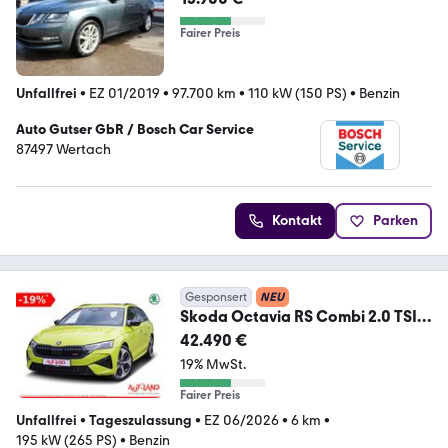
Fairer Preis
Unfallfrei
•
EZ 01/2019
•
97.700 km
•
110 kW (150 PS)
•
Benzin
Auto Gutser GbR / Bosch Car Service
87497 Wertach
Kontakt
Parken
Gesponsert
NEU
Skoda Octavia RS Combi 2.0 TSI
DSG LED ACC AHK Pano
42.490 €
19% MwSt.
Fairer Preis
Unfallfrei
•
Tageszulassung
•
EZ 06/2026
•
6 km
•
195 kW (265 PS)
•
Benzin