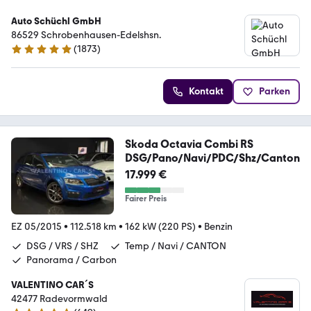
Auto Schüchl GmbH
86529 Schrobenhausen-Edelshsn.
(
1873
)
4.9 Sterne
Kontakt
Parken
Skoda Octavia Combi RS
DSG/Pano/Navi/PDC/Shz/Canton
17.999 €
Fairer Preis
EZ 05/2015
•
112.518 km
•
162 kW (220 PS)
•
Benzin
DSG / VRS / SHZ
Temp / Navi / CANTON
Panorama / Carbon
VALENTINO CAR´S
42477 Radevormwald