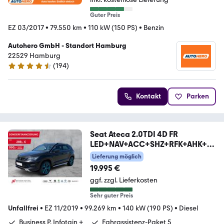
Guter Preis
EZ 03/2017
•
79.550 km
•
110 kW (150 PS)
•
Benzin
Autohero GmbH - Standort Hamburg
22529 Hamburg
(
194
)
4.6 Sterne
Kontakt
Parken
Seat Ateca 2.0TDI 4D FR
LED+NAV+ACC+SHZ+RFK+AHK+PA
NO
Lieferung möglich
19.995 €
ggf. zzgl. Lieferkosten
Sehr guter Preis
Unfallfrei
•
EZ 11/2019
•
99.269 km
•
140 kW (190 PS)
•
Diesel
Business P. Infotain +
Fahrassistenz-Paket 5