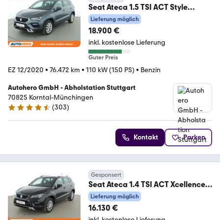
Seat Ateca 1.5 TSI ACT Style
Aut.*NAV*LED*ACC*360*PDC
Lieferung möglich
18.900 €
inkl. kostenlose Lieferung
Guter Preis
EZ 12/2020
•
76.472 km
•
110 kW (150 PS)
•
Benzin
Autohero GmbH - Abholstation Stuttgart
70825 Korntal-Münchingen
(
303
)
4.4 Sterne
Kontakt
Parken
Gesponsert
Seat Ateca 1.4 TSI ACT Xcellence
Aut.*NAV*ACC*360CAM*
Lieferung möglich
16.130 €
inkl. kostenlose Lieferung