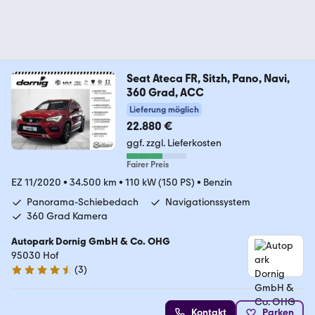
Seat Ateca FR, Sitzh, Pano, Navi,
360 Grad, ACC
Lieferung möglich
22.880 €
ggf. zzgl. Lieferkosten
Fairer Preis
EZ 11/2020
•
34.500 km
•
110 kW (150 PS)
•
Benzin
Panorama-Schiebedach
Navigationssystem
360 Grad Kamera
Autopark Dornig GmbH & Co. OHG
95030 Hof
(
3
)
4.7 Sterne
Kontakt
Parken