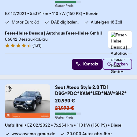
Guter Preis
EZ 12/2021
•
55.174 km
•
110 kW (150 PS)
•
Benzin
Motor Euro 6d
DAB digitaler...
Alufelgen 18 Zoll
Feser-Heise Dessau | Autohaus Feser-Heise GmbH
06842 Dessau-Roßlau
(
131
)
4.7 Sterne
Kontakt
Parken
Seat Ateca Style 2.0 TDI
DSG*PDC*KAM*LED*NAV*SHZ*
20.990 €
21.990 €
Guter Preis
Unfallfrei
•
EZ 02/2022
•
76.254 km
•
110 kW (150 PS)
•
Diesel
www.avemo-group.de
20.000 Autos abrufbar