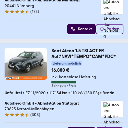
Autohero GmbH - Abholstation Nürnberg
90441 Nürnberg
(
172
)
4.5 Sterne
Kontakt
Parken
Seat Ateca 1.5 TSI ACT FR
Aut.*NAVI*TEMPO*CAM*PDC*
Lieferung möglich
16.880 €
inkl. kostenlose Lieferung
Sehr guter Preis
Unfallfrei
•
EZ 11/2020
•
117.134 km
•
110 kW (150 PS)
•
Benzin
Autohero GmbH - Abholstation Stuttgart
70825 Korntal-Münchingen
(
303
)
4.4 Sterne