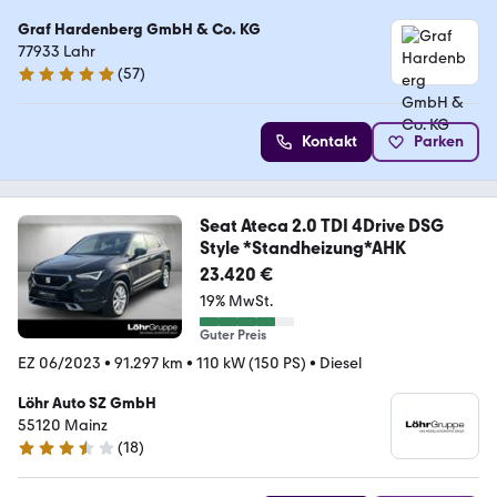
Graf Hardenberg GmbH & Co. KG
77933 Lahr
(
57
)
5 Sterne
Kontakt
Parken
Seat Ateca 2.0 TDI 4Drive DSG
Style *Standheizung*AHK
23.420 €
19% MwSt.
Guter Preis
EZ 06/2023
•
91.297 km
•
110 kW (150 PS)
•
Diesel
Löhr Auto SZ GmbH
55120 Mainz
(
18
)
3.5 Sterne