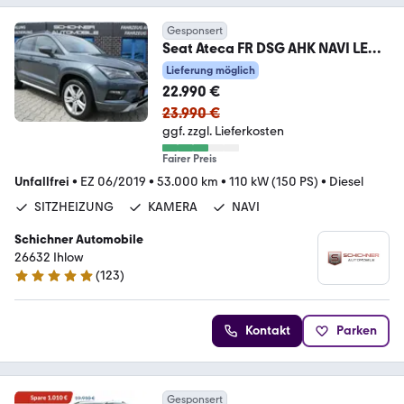
Gesponsert
Seat Ateca FR DSG AHK NAVI LED
GRA KAMERA SITZHEIZUNG
Lieferung möglich
22.990 €
23.990 €
ggf. zzgl. Lieferkosten
Fairer Preis
Unfallfrei
•
EZ 06/2019
•
53.000 km
•
110 kW (150 PS)
•
Diesel
SITZHEIZUNG
KAMERA
NAVI
Schichner Automobile
26632 Ihlow
(
123
)
4.9 Sterne
Kontakt
Parken
Gesponsert