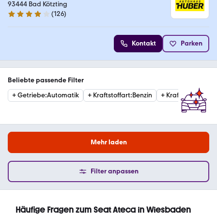
Huber
93444 Bad Kötzting
(
126
)
3.9 Sterne
Kontakt
Parken
Beliebte passende Filter
+
Getriebe
:
Automatik
+
Kraftstoffart
:
Benzin
+
Kraftstoffart
:
Die
Mehr laden
Filter anpassen
Häufige Fragen zum Seat Ateca in Wiesbaden