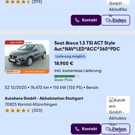
(
293
)
4.6 Sterne
Kontakt
Parken
Seat Ateca 1.5 TSI ACT Style
Aut.*NAV*LED*ACC*360*PDC
Lieferung möglich
18.900 €
inkl. kostenlose Lieferung
Guter Preis
EZ 12/2020
•
76.472 km
•
110 kW (150 PS)
•
Benzin
Autohero GmbH - Abholstation Stuttgart
70825 Korntal-Münchingen
(
303
)
4.4 Sterne
Kontakt
Parken