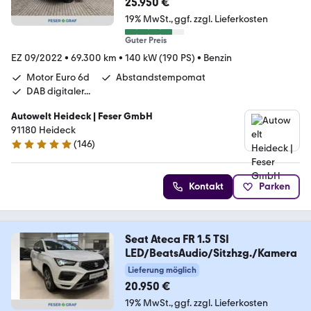
25.950 €
19% MwSt.
ggf. zzgl. Lieferkosten
Guter Preis
EZ 09/2022
•
69.300 km
•
140 kW (190 PS)
•
Benzin
Motor Euro 6d
Abstandstempomat
DAB digitaler...
Autowelt Heideck | Feser GmbH
91180 Heideck
(
146
)
4.8 Sterne
Kontakt
Parken
Seat Ateca FR 1.5 TSI
LED/BeatsAudio/Sitzhzg./Kamera
Lieferung möglich
20.950 €
19% MwSt.
ggf. zzgl. Lieferkosten