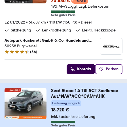
20.450 €
-490 €
19% MwSt.
ggf. zzgl. Lieferkosten
Sehr guter Preis
EZ 01/2022
•
61.687 km
•
110 kW (150 PS)
•
Diesel
Sitzheizung
Lenkradheizung
Elektr. Heckklappe
Autopark Hackerott GmbH & Co. Handels und
Service KG
30938 Burgwedel
(
56
)
4.4 Sterne
Kontakt
Parken
Seat Ateca 1.5 TSI ACT Xcellence
Aut.*NAV*ACC*CAM*AHK
Lieferung möglich
18.720 €
inkl. kostenlose Lieferung
Sehr guter Preis