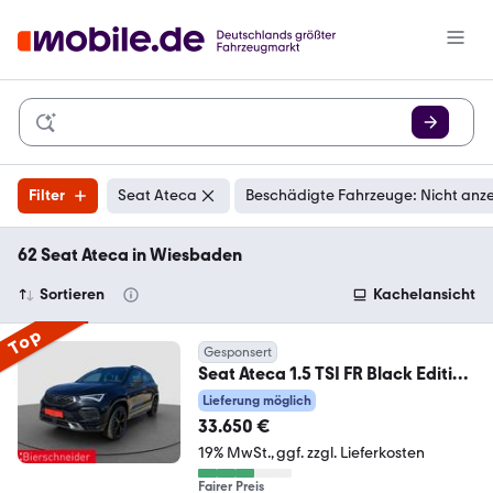
Filter
Seat Ateca
Beschädigte Fahrzeuge: Nicht anz
62 Seat Ateca in Wiesbaden
Sortieren
Kachelansicht
Top
Gesponsert
Seat Ateca 1.5 TSI FR Black Edition
AHK 360 eHECK SHZ
Lieferung möglich
33.650 €
19% MwSt.
ggf. zzgl. Lieferkosten
Fairer Preis