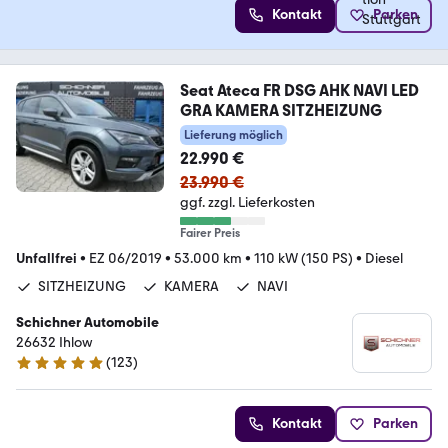
Kontakt
Parken
Seat Ateca FR DSG AHK NAVI LED
GRA KAMERA SITZHEIZUNG
Lieferung möglich
22.990 €
23.990 €
ggf. zzgl. Lieferkosten
Fairer Preis
Unfallfrei
•
EZ 06/2019
•
53.000 km
•
110 kW (150 PS)
•
Diesel
SITZHEIZUNG
KAMERA
NAVI
Schichner Automobile
26632 Ihlow
(
123
)
4.9 Sterne
Kontakt
Parken