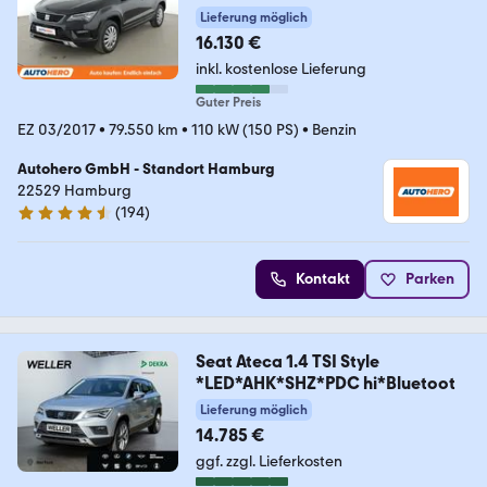
Lieferung möglich
16.130 €
inkl. kostenlose Lieferung
Guter Preis
EZ 03/2017
•
79.550 km
•
110 kW (150 PS)
•
Benzin
Autohero GmbH - Standort Hamburg
22529 Hamburg
(
194
)
4.6 Sterne
Kontakt
Parken
Seat Ateca 1.4 TSI Style
*LED*AHK*SHZ*PDC hi*Bluetoot
Lieferung möglich
14.785 €
ggf. zzgl. Lieferkosten