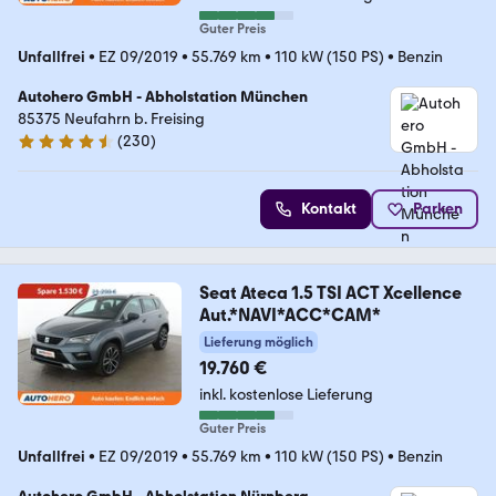
Guter Preis
Unfallfrei
•
EZ 09/2019
•
55.769 km
•
110 kW (150 PS)
•
Benzin
Autohero GmbH - Abholstation München
85375 Neufahrn b. Freising
(
230
)
4.4 Sterne
Kontakt
Parken
Seat Ateca 1.5 TSI ACT Xcellence
Aut.*NAVI*ACC*CAM*
Lieferung möglich
19.760 €
inkl. kostenlose Lieferung
Guter Preis
Unfallfrei
•
EZ 09/2019
•
55.769 km
•
110 kW (150 PS)
•
Benzin