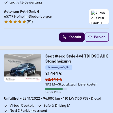
gratis FZ-Bewertung
Autohaus Petri GmbH
65719 Hofheim-Diedenbergen
(
91
)
4.8 Sterne
Kontakt
Parken
Seat Ateca Style 4x4 TDI DSG AHK
Standheizung
Lieferung möglich
21.444 €
22.444 €
19% MwSt.
ggf. zzgl. Lieferkosten
Guter Preis
Unfallfrei
•
EZ 11/2022
•
96.800 km
•
110 kW (150 PS)
•
Diesel
Virtual Cockpit
Safe & Driving M
Navi &Parklenkassisent