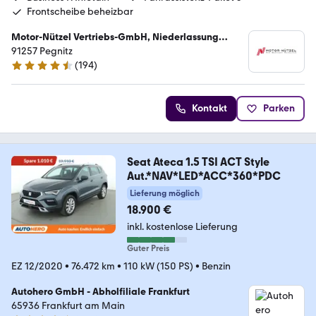
Frontscheibe beheizbar
Motor-Nützel Vertriebs-GmbH, Niederlassung
Pegnitz
91257 Pegnitz
(
194
)
4.7 Sterne
Kontakt
Parken
Seat Ateca 1.5 TSI ACT Style
Aut.*NAV*LED*ACC*360*PDC
Lieferung möglich
18.900 €
inkl. kostenlose Lieferung
Guter Preis
EZ 12/2020
•
76.472 km
•
110 kW (150 PS)
•
Benzin
Autohero GmbH - Abholfiliale Frankfurt
65936 Frankfurt am Main