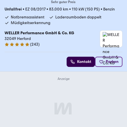
Sehr guter Preis
Unfallfrei
•
EZ 08/2017
•
83.000 km
•
110 kW (150 PS)
•
Benzin
Notbremsassistent
Laderaumboden doppelt
Müdigkeitserkennung
WELLER Performance GmbH & Co. KG
32049 Herford
(
243
)
4.8 Sterne
Kontakt
Parken