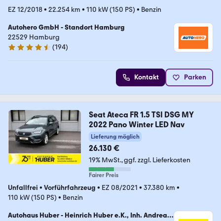
EZ 12/2018
•
22.254 km
•
110 kW (150 PS)
•
Benzin
Autohero GmbH - Standort Hamburg
22529 Hamburg
(
194
)
4.6 Sterne
Kontakt
Parken
Seat Ateca FR 1.5 TSI DSG MY
2022 Pano Winter LED Nav
Lieferung möglich
26.130 €
19% MwSt.
ggf. zzgl. Lieferkosten
Fairer Preis
Unfallfrei
•
Vorführfahrzeug
•
EZ 08/2021
•
37.380 km
•
110 kW (150 PS)
•
Benzin
Autohaus Huber - Heinrich Huber e.K., Inh. Andreas