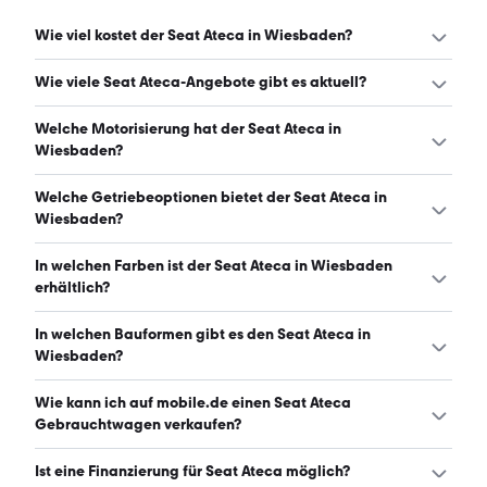
Wie viel kostet der Seat Ateca in Wiesbaden?
Ein guter Preis für einen Seat Ateca in Wiesbaden liegt
Wie viele Seat Ateca-Angebote gibt es aktuell?
zwischen 19.527 € und 29.990 €. Leasingangebote
starten ab 192 € monatlich. (Stand: 7.8.2026)
Es gibt insgesamt 62 Seat Ateca bei mobile.de, davon 57
Welche Motorisierung hat der Seat Ateca in
Gebraucht- und 5 Neuwagen. (Stand: 7.8.2026)
Wiesbaden?
Der Seat Ateca in Wiesbaden hat Leistungen zwischen
Welche Getriebeoptionen bietet der Seat Ateca in
150 und 190 PS. (Stand: 7.8.2026)
Wiesbaden?
Der Seat Ateca in Wiesbaden ist mit automatischem und
In welchen Farben ist der Seat Ateca in Wiesbaden
manuellem Getriebe erhältlich. (Stand: 7.8.2026)
erhältlich?
Den Seat Ateca in Wiesbaden gibt es in folgenden
In welchen Bauformen gibt es den Seat Ateca in
Farben: grau, schwarz, weiß, blau, silber, rot und grün. Die
Wiesbaden?
häufigste Farbe ist grau. (Stand: 7.8.2026)
Den Seat Ateca in Wiesbaden gibt es in folgenden
Wie kann ich auf mobile.de einen Seat Ateca
Bauformen: SUV. (Stand: 7.8.2026)
Gebrauchtwagen verkaufen?
Alle Informationen zum Verkauf an mobile.de-
Ist eine Finanzierung für Seat Ateca möglich?