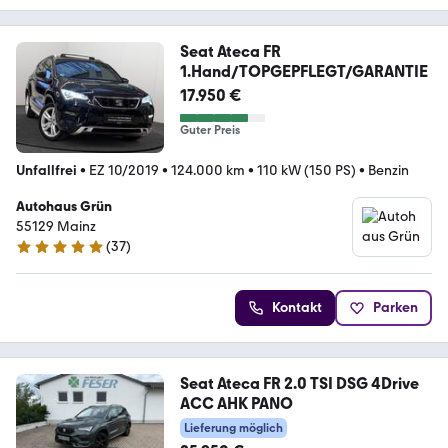
Seat Ateca FR
1.Hand/TOPGEPFLEGT/GARANTIE
17.950 €
Guter Preis
Unfallfrei
•
EZ 10/2019
•
124.000 km
•
110 kW (150 PS)
•
Benzin
Autohaus Grün
55129 Mainz
(
37
)
4.8 Sterne
Kontakt
Parken
Seat Ateca FR 2.0 TSI DSG 4Drive
ACC AHK PANO
Lieferung möglich