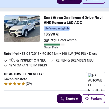
Seat Ateca Xcellence 4Drive Navi
AHK Kamera LED ACC
Lieferung möglich
18.990 €
ggf. zzgl. Lieferkosten
Guter Preis
Unfallfrei
•
EZ 05/2018
•
90.504 km
•
140 kW (190 PS)
•
Diesel
TÜV & INSPEKTION NEU
REIFEN & BREMSEN NEU
12M GARANTIE IM PREIS
HP AUTOWELT NIESTETAL
34266 Niestetal
(
39
)
5 Sterne
Kontakt
Parken