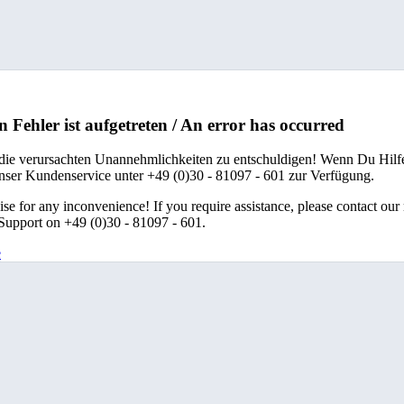
n Fehler ist aufgetreten / An error has occurred
 die verursachten Unannehmlichkeiten zu entschuldigen! Wenn Du Hilfe
unser Kundenservice unter +49 (0)30 - 81097 - 601 zur Verfügung.
se for any inconvenience! If you require assistance, please contact our
upport on +49 (0)30 - 81097 - 601.
e