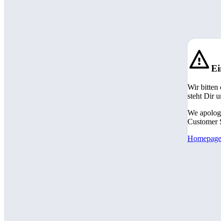
Ei
Wir bitten
steht Dir 
We apologi
Customer S
Homepag