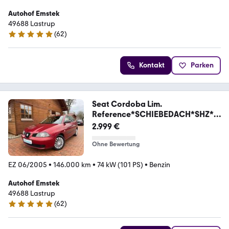
Autohof Emstek
49688 Lastrup
(
62
)
5 Sterne
Kontakt
Parken
Seat Cordoba Lim.
Reference*SCHIEBEDACH*SHZ*P
DC
2.999 €
Ohne Bewertung
EZ 06/2005
•
146.000 km
•
74 kW (101 PS)
•
Benzin
Autohof Emstek
49688 Lastrup
(
62
)
5 Sterne