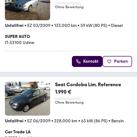
Ohne Bewertung
Unfallfrei
•
EZ 03/2009
•
133.000 km
•
59 kW (80 PS)
•
Diesel
SUPER AUTO
IT-33100 Udine
Kontakt
Parken
Seat Cordoba Lim. Reference
1.990 €
Ohne Bewertung
Unfallfrei
•
EZ 06/2009
•
228.000 km
•
63 kW (86 PS)
•
Benzin
Car Trade LA