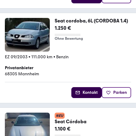
Seat cordoba, 6L (CORDOBA 1.4)
1.250 €
Ohne Bewertung
EZ 09/2003
•
111.000 km
•
Benzin
Privatanbieter
68305 Mannheim
Kontakt
Parken
NEU
Seat Córdoba
1.100 €