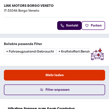
LINK MOTORS BORGO VENETO
IT-35046 Borgo Veneto
Kontakt
Parken
Beliebte passende Filter
+
Fahrzeugzustand
:
Gebraucht
+
Kraftstoffart
:
Benzin
+
Kraftst
Mehr laden
Filter anpassen