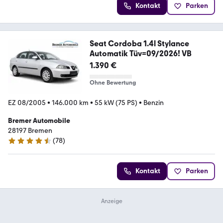
Kontakt
Parken
Seat Cordoba 1.4l Stylance
Automatik Tüv=09/2026! VB
1.390 €
Ohne Bewertung
EZ 08/2005
•
146.000 km
•
55 kW (75 PS)
•
Benzin
Bremer Automobile
28197 Bremen
(
78
)
4.4 Sterne
Kontakt
Parken