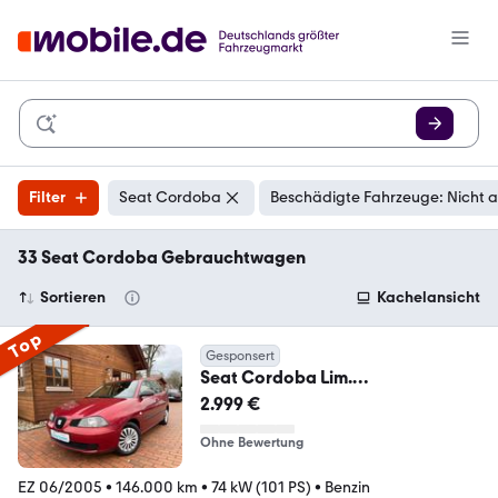
Filter
Seat Cordoba
Beschädigte Fahrzeuge: Nicht 
33 Seat Cordoba Gebrauchtwagen
Sortieren
Kachelansicht
Top
Gesponsert
Seat Cordoba Lim.
Reference*SCHIEBEDACH*SHZ*P
2.999 €
DC
Ohne Bewertung
EZ 06/2005
•
146.000 km
•
74 kW (101 PS)
•
Benzin