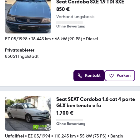
Seat Cordoba SXE 1.9 TDI SXE
850 €
Verhandlungsbasis
Ohne Bewertung
EZ 05/1998
•
76.443 km
•
66 kW (90 PS)
•
Diesel
Privatanbieter
85051 Ingolstadt
Kontakt
Parken
Seat SEAT Cordoba 1.6 cat 4 porte
GLX ben tenuta e fu
1.700 €
Ohne Bewertung
Unfallfrei
•
EZ 05/1994
•
110.243 km
•
55 kW (75 PS)
•
Benzin