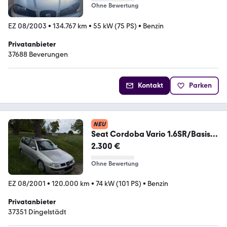
Ohne Bewertung
EZ 08/2003
•
134.767 km
•
55 kW (75 PS)
•
Benzin
Privatanbieter
37688 Beverungen
Kontakt
Parken
NEU
Seat Cordoba Vario 1.6SR/Basis
Polo 6N Kombi
2.300 €
Ohne Bewertung
EZ 08/2001
•
120.000 km
•
74 kW (101 PS)
•
Benzin
Privatanbieter
37351 Dingelstädt