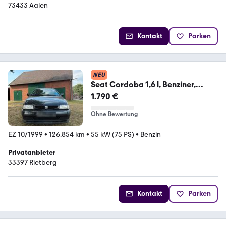
73433 Aalen
Kontakt
Parken
NEU
Seat Cordoba 1,6 l, Benziner,
Rentnerfahrz...
1.790 €
Ohne Bewertung
EZ 10/1999
•
126.854 km
•
55 kW (75 PS)
•
Benzin
Privatanbieter
33397 Rietberg
Kontakt
Parken