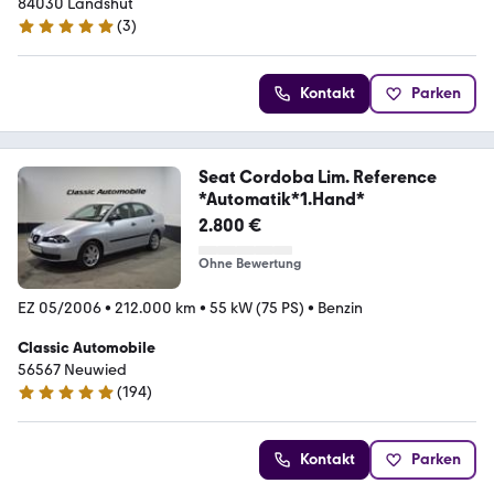
84030 Landshut
(
3
)
5 Sterne
Kontakt
Parken
Seat Cordoba Lim. Reference
*Automatik*1.Hand*
2.800 €
Ohne Bewertung
EZ 05/2006
•
212.000 km
•
55 kW (75 PS)
•
Benzin
Classic Automobile
56567 Neuwied
(
194
)
4.9 Sterne
Kontakt
Parken