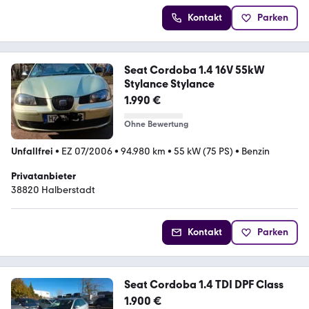
Kontakt
Parken
Seat Cordoba 1.4 16V 55kW
Stylance Stylance
1.990 €
Ohne Bewertung
Unfallfrei
•
EZ 07/2006
•
94.980 km
•
55 kW (75 PS)
•
Benzin
Privatanbieter
38820 Halberstadt
Kontakt
Parken
Seat Cordoba 1.4 TDI DPF Class
1.900 €