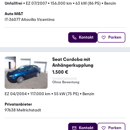
Unfallfrei
•
EZ 07/2007
•
156.000 km
•
63 kW (86 PS)
•
Benzin
Auto M&T
IT-36077 Altavilla Vicentina
Kontakt
Parken
Seat Cordoba mit
Anhängerkupplung
1.500 €
Ohne Bewertung
EZ 04/2004
•
117.000 km
•
55 kW (75 PS)
•
Benzin
Privatanbieter
97638 Mellrichstadt
Kontakt
Parken