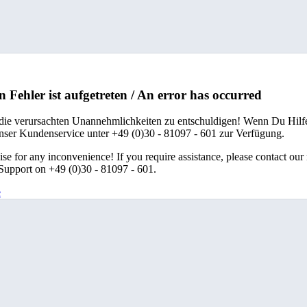
n Fehler ist aufgetreten / An error has occurred
 die verursachten Unannehmlichkeiten zu entschuldigen! Wenn Du Hilfe
unser Kundenservice unter +49 (0)30 - 81097 - 601 zur Verfügung.
se for any inconvenience! If you require assistance, please contact our
upport on +49 (0)30 - 81097 - 601.
e