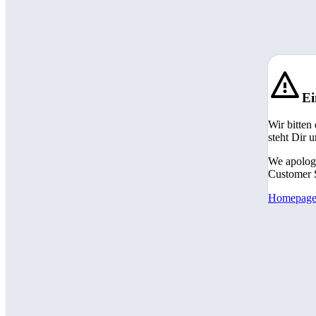
Ei
Wir bitten
steht Dir 
We apologi
Customer S
Homepag