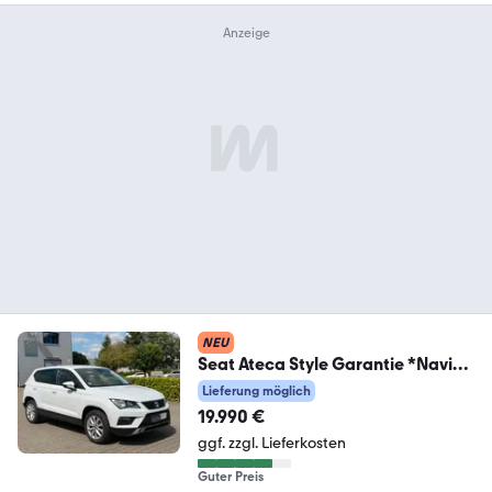
NEU
Seat Ateca Style Garantie *Navi
*Beats*Parklenkassist
Lieferung möglich
19.990 €
ggf. zzgl. Lieferkosten
Guter Preis