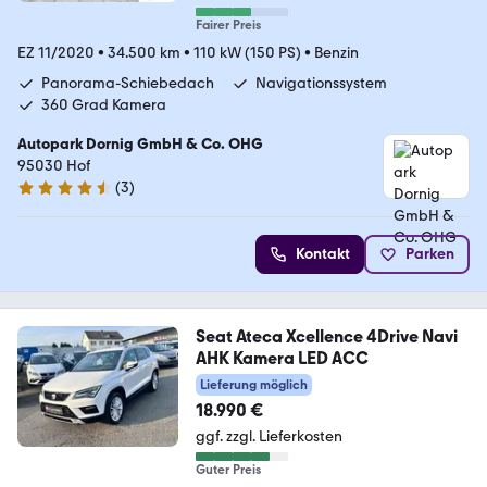
Fairer Preis
EZ 11/2020
•
34.500 km
•
110 kW (150 PS)
•
Benzin
Panorama-Schiebedach
Navigationssystem
360 Grad Kamera
Autopark Dornig GmbH & Co. OHG
95030 Hof
(
3
)
4.7 Sterne
Kontakt
Parken
Seat Ateca Xcellence 4Drive Navi
AHK Kamera LED ACC
Lieferung möglich
18.990 €
ggf. zzgl. Lieferkosten
Guter Preis