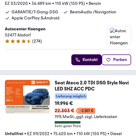
EZ 03/2020
•
36.489 km
•
110 kW (150 PS)
•
Benzin
GARANTIE/7-Gang-DSG
BeatsAudio /Navigation
Apple CarPlay &Android
Autocenter Hoengen
52477 Alsdorf
(
274
)
4.5 Sterne
Kontakt
Parken
Seat Ateca 2.0 TDI DSG Style Navi
LED SHZ ACC PDC
Lieferung möglich
19.996 €
22.303 €
-2.307 €
19% MwSt.
ggf. zzgl. Lieferkosten
Sehr guter Preis
Unfallfrei
•
EZ 09/2022
•
75.620 km
•
110 kW (150 PS)
•
Diesel