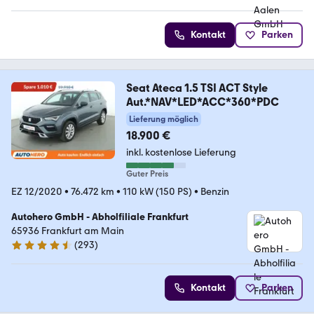
Kontakt
Parken
Seat Ateca 1.5 TSI ACT Style
Aut.*NAV*LED*ACC*360*PDC
Lieferung möglich
18.900 €
inkl. kostenlose Lieferung
Guter Preis
EZ 12/2020
•
76.472 km
•
110 kW (150 PS)
•
Benzin
Autohero GmbH - Abholfiliale Frankfurt
65936 Frankfurt am Main
(
293
)
4.6 Sterne
Kontakt
Parken