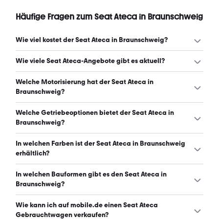
Häufige Fragen zum Seat Ateca in Braunschweig
Wie viel kostet der Seat Ateca in Braunschweig?
Ein guter Preis für einen Seat Ateca in Braunschweig liegt
Wie viele Seat Ateca-Angebote gibt es aktuell?
zwischen 18.900 € und 25.950 €. Leasingangebote
starten ab 251 € monatlich. (Stand: 9.8.2026)
Es gibt insgesamt 81 Seat Ateca bei mobile.de, davon 78
Welche Motorisierung hat der Seat Ateca in
Gebraucht- und 3 Neuwagen. (Stand: 9.8.2026)
Braunschweig?
Der Seat Ateca in Braunschweig hat Leistungen zwischen
Welche Getriebeoptionen bietet der Seat Ateca in
116 und 190 PS. (Stand: 9.8.2026)
Braunschweig?
Der Seat Ateca in Braunschweig ist mit automatischem
In welchen Farben ist der Seat Ateca in Braunschweig
und manuellem Getriebe erhältlich. (Stand: 9.8.2026)
erhältlich?
Den Seat Ateca in Braunschweig gibt es in folgenden
In welchen Bauformen gibt es den Seat Ateca in
Farben: weiß, schwarz, grau, silber, blau, rot, grün und
Braunschweig?
orange. Die häufigste Farbe ist weiß. (Stand: 9.8.2026)
Den Seat Ateca in Braunschweig gibt es in folgenden
Wie kann ich auf mobile.de einen Seat Ateca
Bauformen: SUV. (Stand: 9.8.2026)
Gebrauchtwagen verkaufen?