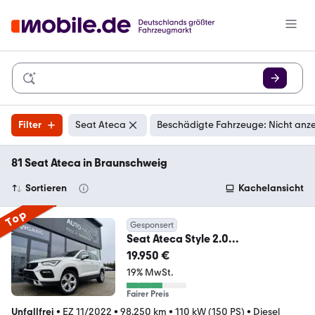
Filter
Seat Ateca
Beschädigte Fahrzeuge: Nicht anz
81 Seat Ateca in Braunschweig
Sortieren
Kachelansicht
Top
Gesponsert
Seat Ateca Style 2.0
TDI/DSG/LED/AHK/VIRTUAL/ACC
19.950 €
/
19% MwSt.
Fairer Preis
Unfallfrei
•
EZ 11/2022
•
98.250 km
•
110 kW (150 PS)
•
Diesel