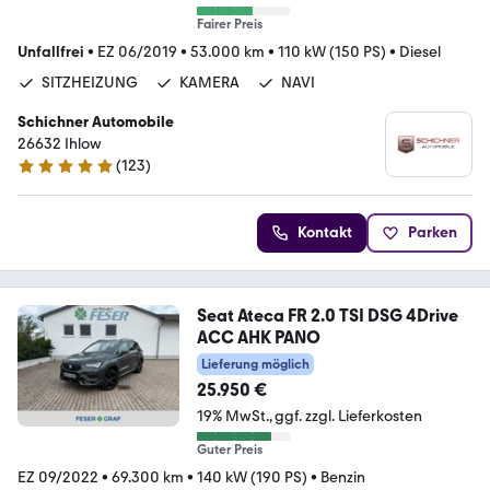
Fairer Preis
Unfallfrei
•
EZ 06/2019
•
53.000 km
•
110 kW (150 PS)
•
Diesel
SITZHEIZUNG
KAMERA
NAVI
Schichner Automobile
26632 Ihlow
(
123
)
4.9 Sterne
Kontakt
Parken
Seat Ateca FR 2.0 TSI DSG 4Drive
ACC AHK PANO
Lieferung möglich
25.950 €
19% MwSt.
ggf. zzgl. Lieferkosten
Guter Preis
EZ 09/2022
•
69.300 km
•
140 kW (190 PS)
•
Benzin