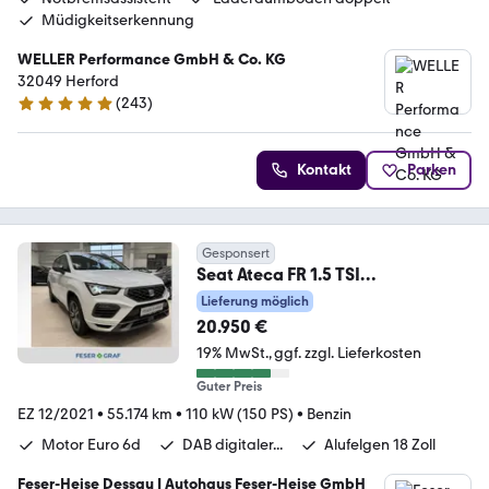
Müdigkeitserkennung
WELLER Performance GmbH & Co. KG
32049 Herford
(
243
)
4.8 Sterne
Kontakt
Parken
Gesponsert
Seat Ateca FR 1.5 TSI
LED/BeatsAudio/Sitzhzg./Kamera
Lieferung möglich
20.950 €
19% MwSt.
ggf. zzgl. Lieferkosten
Guter Preis
EZ 12/2021
•
55.174 km
•
110 kW (150 PS)
•
Benzin
Motor Euro 6d
DAB digitaler...
Alufelgen 18 Zoll
Feser-Heise Dessau | Autohaus Feser-Heise GmbH