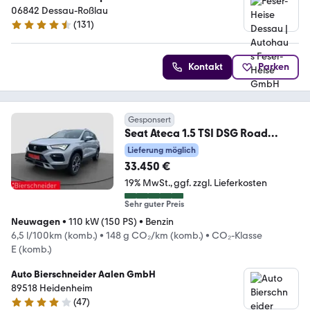
06842 Dessau-Roßlau
(
131
)
4.7 Sterne
Kontakt
Parken
Gesponsert
Seat Ateca 1.5 TSI DSG Road
Edition AHK PANO CAM SHZ
Lieferung möglich
33.450 €
19% MwSt.
ggf. zzgl. Lieferkosten
Sehr guter Preis
Neuwagen
•
110 kW (150 PS)
•
Benzin
6,5 l/100km (komb.)
•
148 g CO₂/km (komb.)
•
CO₂-Klasse
E (komb.)
Auto Bierschneider Aalen GmbH
89518 Heidenheim
(
47
)
4.2 Sterne