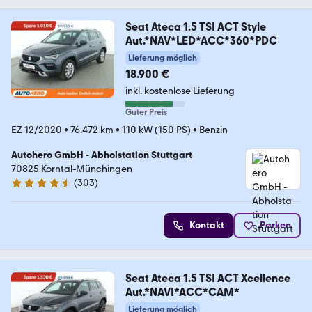
Seat Ateca 1.5 TSI ACT Style
Aut.*NAV*LED*ACC*360*PDC
Lieferung möglich
18.900 €
inkl. kostenlose Lieferung
Guter Preis
EZ 12/2020
•
76.472 km
•
110 kW (150 PS)
•
Benzin
Autohero GmbH - Abholstation Stuttgart
70825 Korntal-Münchingen
(
303
)
4.4 Sterne
Kontakt
Parken
Seat Ateca 1.5 TSI ACT Xcellence
Aut.*NAVI*ACC*CAM*
Lieferung möglich