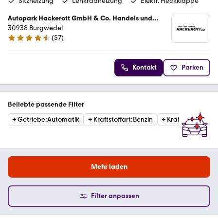
Sitzheizung
Lenkradheizung
Elektr. Heckklappe
Autopark Hackerott GmbH & Co. Handels und
Service KG
30938 Burgwedel
(
57
)
4.5 Sterne
Kontakt
Parken
Beliebte passende Filter
+
Getriebe
:
Automatik
+
Kraftstoffart
:
Benzin
+
Kraftstoffart
:
Die
Mehr laden
Filter anpassen