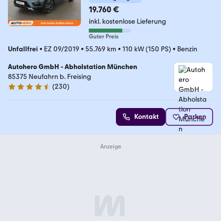
19.760 €
inkl. kostenlose Lieferung
Guter Preis
Unfallfrei
•
EZ 09/2019
•
55.769 km
•
110 kW (150 PS)
•
Benzin
Autohero GmbH - Abholstation München
85375 Neufahrn b. Freising
(
230
)
4.4 Sterne
Kontakt
Parken