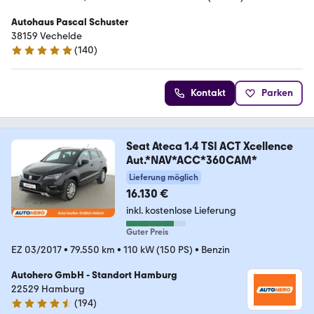
Autohaus Pascal Schuster
38159 Vechelde
(
140
)
4.8 Sterne
Kontakt
Parken
Seat Ateca 1.4 TSI ACT Xcellence
Aut.*NAV*ACC*360CAM*
Lieferung möglich
16.130 €
inkl. kostenlose Lieferung
Guter Preis
EZ 03/2017
•
79.550 km
•
110 kW (150 PS)
•
Benzin
Autohero GmbH - Standort Hamburg
22529 Hamburg
(
194
)
4.6 Sterne