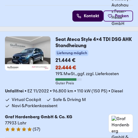
Kontakt
Parken
Seat Ateca Style 4x4 TDI DSG AHK
Standheizung
Lieferung möglich
21.444 €
22.444 €
19% MwSt.
ggf. zzgl. Lieferkosten
Guter Preis
Unfallfrei
•
EZ 11/2022
•
96.800 km
•
110 kW (150 PS)
•
Diesel
Virtual Cockpit
Safe & Driving M
Navi &Parklenkassisent
Graf Hardenberg GmbH & Co. KG
77933 Lahr
(
57
)
5 Sterne