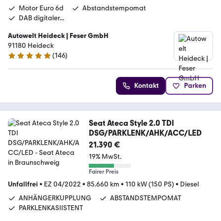
Motor Euro 6d
Abstandstempomat
DAB digitaler...
Autowelt Heideck | Feser GmbH
91180 Heideck
(
146
)
4.8 Sterne
Kontakt
Parken
Seat Ateca Style 2.0 TDI
DSG/PARKLENK/AHK/ACC/LED
21.390 €
19% MwSt.
Fairer Preis
Unfallfrei
•
EZ 04/2022
•
85.660 km
•
110 kW (150 PS)
•
Diesel
ANHÄNGERKUPPLUNG
ABSTANDSTEMPOMAT
PARKLENKASIISTENT