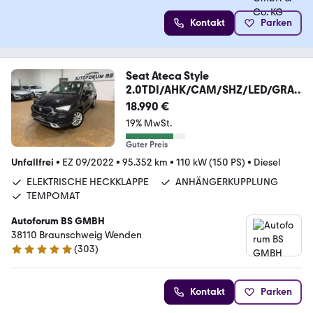
Kontakt
Parken
Seat Ateca Style
2.0TDI/AHK/CAM/SHZ/LED/GRA/
el.HECK
18.990 €
19% MwSt.
Guter Preis
Unfallfrei
•
EZ 09/2022
•
95.352 km
•
110 kW (150 PS)
•
Diesel
ELEKTRISCHE HECKKLAPPE
ANHÄNGERKUPPLUNG
TEMPOMAT
Autoforum BS GMBH
38110 Braunschweig Wenden
(
303
)
4.8 Sterne
Kontakt
Parken