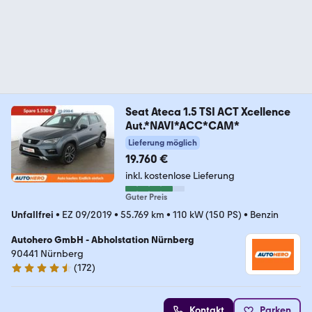
Seat Ateca 1.5 TSI ACT Xcellence
Aut.*NAVI*ACC*CAM*
Lieferung möglich
19.760 €
inkl. kostenlose Lieferung
Guter Preis
Unfallfrei
•
EZ 09/2019
•
55.769 km
•
110 kW (150 PS)
•
Benzin
Autohero GmbH - Abholstation Nürnberg
90441 Nürnberg
(
172
)
4.5 Sterne
Kontakt
Parken