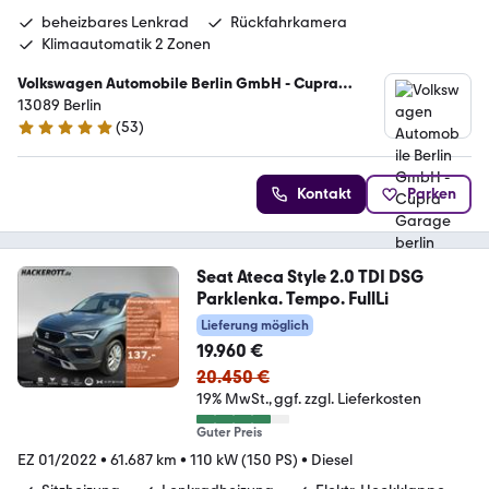
beheizbares Lenkrad
Rückfahrkamera
Klimaautomatik 2 Zonen
Volkswagen Automobile Berlin GmbH - Cupra
Garage berlin
13089 Berlin
(
53
)
4.8 Sterne
Kontakt
Parken
Seat Ateca Style 2.0 TDI DSG
Parklenka. Tempo. FullLi
Lieferung möglich
19.960 €
20.450 €
19% MwSt.
ggf. zzgl. Lieferkosten
Guter Preis
EZ 01/2022
•
61.687 km
•
110 kW (150 PS)
•
Diesel