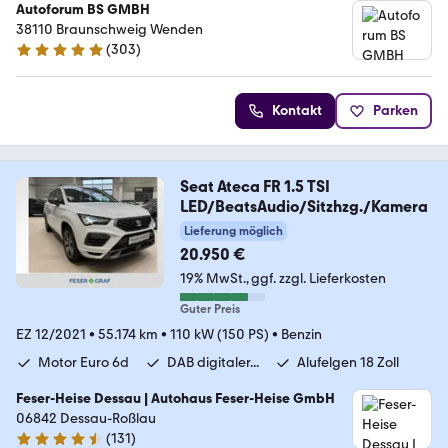
Autoforum BS GMBH
38110 Braunschweig Wenden
(
303
)
4.8 Sterne
Kontakt
Parken
Seat Ateca FR 1.5 TSI
LED/BeatsAudio/Sitzhzg./Kamera
Lieferung möglich
20.950 €
19% MwSt.
ggf. zzgl. Lieferkosten
Guter Preis
EZ 12/2021
•
55.174 km
•
110 kW (150 PS)
•
Benzin
Motor Euro 6d
DAB digitaler...
Alufelgen 18 Zoll
Feser-Heise Dessau | Autohaus Feser-Heise GmbH
06842 Dessau-Roßlau
(
131
)
4.7 Sterne