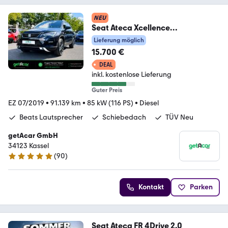
NEU
Seat Ateca Xcellence
*Beats*DAB+
Lieferung möglich
15.700 €
DEAL
inkl. kostenlose Lieferung
Guter Preis
EZ 07/2019
•
91.139 km
•
85 kW (116 PS)
•
Diesel
Beats Lautsprecher
Schiebedach
TÜV Neu
getAcar GmbH
34123 Kassel
(
90
)
4.9 Sterne
Kontakt
Parken
Seat Ateca FR 4Drive 2.0