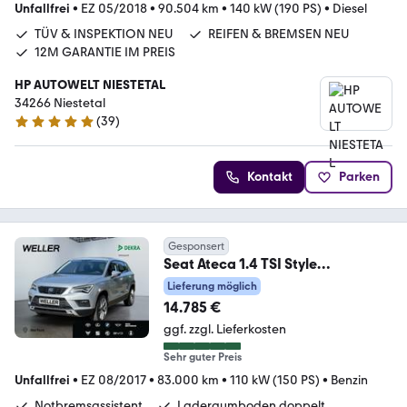
Unfallfrei
•
EZ 05/2018
•
90.504 km
•
140 kW (190 PS)
•
Diesel
TÜV & INSPEKTION NEU
REIFEN & BREMSEN NEU
12M GARANTIE IM PREIS
HP AUTOWELT NIESTETAL
34266 Niestetal
(
39
)
5 Sterne
Kontakt
Parken
Gesponsert
Seat Ateca 1.4 TSI Style
*LED*AHK*SHZ*PDC hi*Bluetoot
Lieferung möglich
14.785 €
ggf. zzgl. Lieferkosten
Sehr guter Preis
Unfallfrei
•
EZ 08/2017
•
83.000 km
•
110 kW (150 PS)
•
Benzin
Notbremsassistent
Laderaumboden doppelt