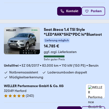
Kontakt
Parken
Seat Ateca 1.4 TSI Style
*LED*AHK*SHZ*PDC hi*Bluetoot
Lieferung möglich
14.785 €
ggf. zzgl. Lieferkosten
Sehr guter Preis
Unfallfrei
•
EZ 08/2017
•
83.000 km
•
110 kW (150 PS)
•
Benzin
Notbremsassistent
Laderaumboden doppelt
Müdigkeitserkennung
WELLER Performance GmbH & Co. KG
32049 Herford
(
243
)
4.8 Sterne