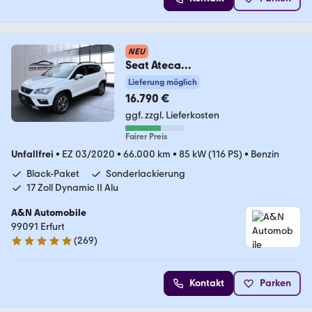
NEU
Seat Ateca
Style+Klimaut.+CarPlay+ALU+Tem
Lieferung möglich
pomat
16.790 €
ggf. zzgl. Lieferkosten
Fairer Preis
Unfallfrei
•
EZ 03/2020
•
66.000 km
•
85 kW (116 PS)
•
Benzin
Black-Paket
Sonderlackierung
17 Zoll Dynamic II Alu
A&N Automobile
99091 Erfurt
(
269
)
4.9 Sterne
Kontakt
Parken