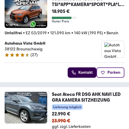
TSI*APP*KAMERA*SPORT*PLA*LE
D
18.905 €
Guter Preis
Unfallfrei
•
EZ 03/2019
•
121.090 km
•
140 kW (190 PS)
•
Benzin
Autohaus Vista GmbH
38122 Braunschweig
(
27
)
4.7 Sterne
Kontakt
Parken
Seat Ateca FR DSG AHK NAVI LED
GRA KAMERA SITZHEIZUNG
Lieferung möglich
22.990 €
23.990 €
ggf. zzgl. Lieferkosten