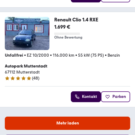
Renault Clio 1.4 RXE
1.699 €
Ohne Bewertung
Unfallfrei
•
EZ 10/2000
•
116.000 km
•
55 kW (75 PS)
•
Benzin
Autopark Mutterstadt
67112 Mutterstadt
(
48
)
4.9 Sterne
Kontakt
Parken
Mehr laden