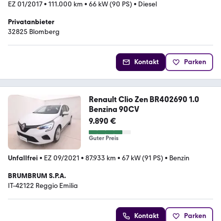
EZ 01/2017
•
111.000 km
•
66 kW (90 PS)
•
Diesel
Privatanbieter
32825 Blomberg
Kontakt
Parken
Renault Clio Zen BR402690 1.0
Benzina 90CV
9.890 €
Guter Preis
Unfallfrei
•
EZ 09/2021
•
87.933 km
•
67 kW (91 PS)
•
Benzin
BRUMBRUM S.P.A.
IT-42122 Reggio Emilia
Kontakt
Parken