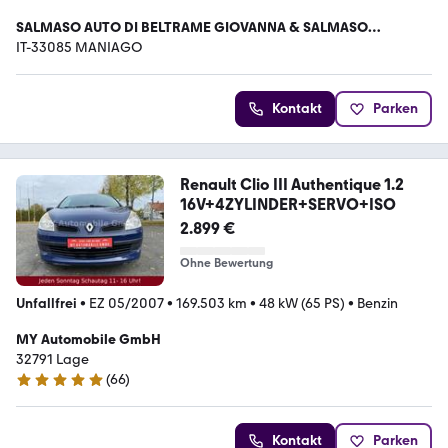
SALMASO AUTO DI BELTRAME GIOVANNA & SALMASO
ROBERTO S.N.C.
IT-33085 MANIAGO
Kontakt
Parken
Renault Clio III Authentique 1.2
16V+4ZYLINDER+SERVO+ISO
2.899 €
Ohne Bewertung
Unfallfrei
•
EZ 05/2007
•
169.503 km
•
48 kW (65 PS)
•
Benzin
MY Automobile GmbH
32791 Lage
(
66
)
4.9 Sterne
Kontakt
Parken