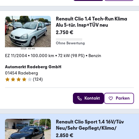
Renault Clio 1.4 Tech-Run Klima
Alu 5-tür. Insp+TÜV neu
2.750 €
Ohne Bewertung
EZ 11/2004
•
100.000 km
•
72 kW (98 PS)
•
Benzin
Automarkt Radeberg GmbH
01454 Radeberg
(
124
)
4.2 Sterne
Kontakt
Parken
Renault Clio Sport 1.4 16V/Tüv
Neu/Sehr Gepflegt/Klima/
2.850 €