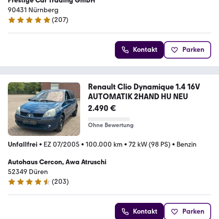
Prestige Car Trading GmbH
90431 Nürnberg
(
207
)
4.9 Sterne
Kontakt
Parken
Renault Clio Dynamique 1.4 16V
AUTOMATIK 2HAND HU NEU
2.490 €
Ohne Bewertung
Unfallfrei
•
EZ 07/2005
•
100.000 km
•
72 kW (98 PS)
•
Benzin
Autohaus Cercon, Awa Atruschi
52349 Düren
(
203
)
4.7 Sterne
Kontakt
Parken