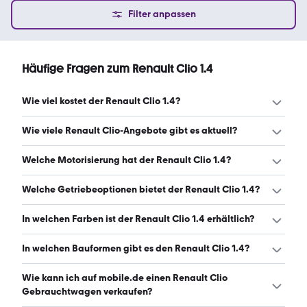
Filter anpassen
Häufige Fragen zum Renault Clio 1.4
Wie viel kostet der Renault Clio 1.4?
Ein guter Preis für einen Renault Clio 1.4 liegt zwischen
Wie viele Renault Clio-Angebote gibt es aktuell?
1.400 € und 6.100 €. (Stand: 6.8.2026)
Es gibt insgesamt 113 Renault Clio bei mobile.de, davon
Welche Motorisierung hat der Renault Clio 1.4?
113 Gebraucht- und 0 Neuwagen. (Stand: 6.8.2026)
Der Renault Clio 1.4 hat Leistungen zwischen 65 und 143
Welche Getriebeoptionen bietet der Renault Clio 1.4?
PS. (Stand: 6.8.2026)
Der Renault Clio 1.4 ist mit manuellem und
In welchen Farben ist der Renault Clio 1.4 erhältlich?
automatischem Getriebe erhältlich. (Stand: 6.8.2026)
Den Renault Clio 1.4 gibt es in folgenden Farben: grau,
In welchen Bauformen gibt es den Renault Clio 1.4?
blau, silber, schwarz, weiß, orange, rot, grün, gold und
gelb. Die häufigste Farbe ist grau. (Stand: 6.8.2026)
Den Renault Clio 1.4 gibt es in folgenden Bauformen:
Wie kann ich auf mobile.de einen Renault Clio
Limousine und Kleinwagen. (Stand: 6.8.2026)
Gebrauchtwagen verkaufen?