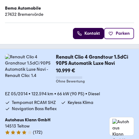
Bema Automobile
27432 Bremervörde
Kontakt
Parken
Renault Clio 4 Grandtour 1.5dCi
90PS Automatik Luxe Navi
10.999 €
Ohne Bewertung
EZ 05/2014
•
122.594 km
•
66 kW (90 PS)
•
Diesel
Tempomat RCAM SHZ
Keyless Klima
Navigation Bass Reflex
Autohaus Klann GmbH
14513 Teltow
(
172
)
4 Sterne