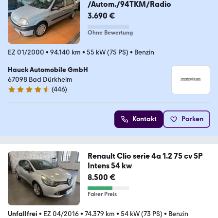
/Autom./94TKM/Radio
3.690 €
Ohne Bewertung
EZ 01/2000
•
94.140 km
•
55 kW (75 PS)
•
Benzin
Hauck Automobile GmbH
67098 Bad Dürkheim
(
446
)
4.4 Sterne
Kontakt
Parken
Renault Clio serie 4a 1.2 75 cv 5P
Intens 54 kw
8.500 €
Fairer Preis
Unfallfrei
•
EZ 04/2016
•
74.379 km
•
54 kW (73 PS)
•
Benzin