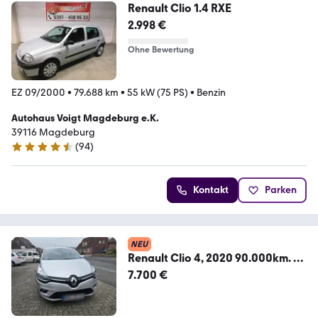
Renault Clio 1.4 RXE
2.998 €
Ohne Bewertung
EZ 09/2000
•
79.688 km
•
55 kW (75 PS)
•
Benzin
Autohaus Voigt Magdeburg e.K.
39116 Magdeburg
(
94
)
4.3 Sterne
Kontakt
Parken
NEU
Renault Clio 4, 2020 90.000km. 1
Hand!
7.700 €