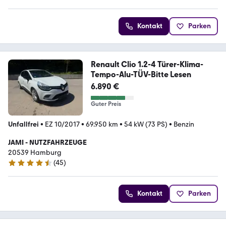
Kontakt
Parken
Renault Clio 1.2-4 Türer-Klima-
Tempo-Alu-TÜV-Bitte Lesen
6.890 €
Guter Preis
Unfallfrei
•
EZ 10/2017
•
69.950 km
•
54 kW (73 PS)
•
Benzin
JAMI - NUTZFAHRZEUGE
20539 Hamburg
(
45
)
4.7 Sterne
Kontakt
Parken