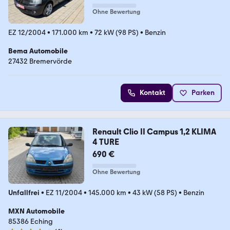
Ohne Bewertung
EZ 12/2004
•
171.000 km
•
72 kW (98 PS)
•
Benzin
Bema Automobile
27432 Bremervörde
Kontakt
Parken
Renault Clio II Campus 1,2 KLIMA
4 TURE
690 €
Ohne Bewertung
Unfallfrei
•
EZ 11/2004
•
145.000 km
•
43 kW (58 PS)
•
Benzin
MXN Automobile
85386 Eching