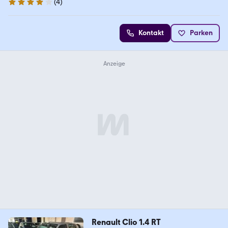
(
4
)
4.2 Sterne
Kontakt
Parken
Renault Clio 1.4 RT