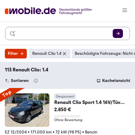
Filter
Renault Clio 1.4
Beschädigte Fahrzeuge: Nicht 
113 Renault Clio: 1.4
Sortieren
Kachelansicht
Top
Gesponsert
Renault Clio Sport 1.4 16V/Tüv
Neu/Sehr Gepflegt/Klima/
2.850 €
Ohne Bewertung
EZ 12/2004
•
171.000 km
•
72 kW (98 PS)
•
Benzin