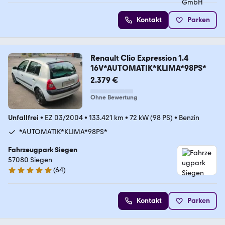
Kontakt
Parken
Renault Clio Expression 1.4
16V*AUTOMATIK*KLIMA*98PS*
2.379 €
Ohne Bewertung
Unfallfrei
•
EZ 03/2004
•
133.421 km
•
72 kW (98 PS)
•
Benzin
*AUTOMATIK*KLIMA*98PS*
Fahrzeugpark Siegen
57080 Siegen
(
64
)
5 Sterne
Kontakt
Parken