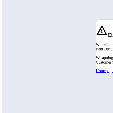
Ei
Wir bitten
steht Dir 
We apologi
Customer S
Homepag