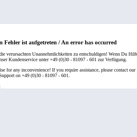
n Fehler ist aufgetreten / An error has occurred
 die verursachten Unannehmlichkeiten zu entschuldigen! Wenn Du Hilfe
unser Kundenservice unter +49 (0)30 - 81097 - 601 zur Verfügung.
se for any inconvenience! If you require assistance, please contact our
upport on +49 (0)30 - 81097 - 601.
e