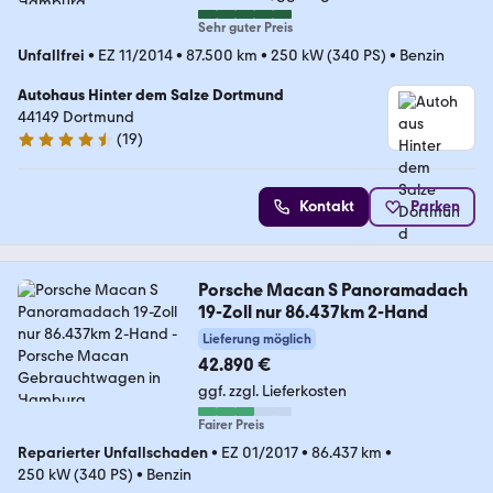
Sehr guter Preis
Unfallfrei
•
EZ 11/2014
•
87.500 km
•
250 kW (340 PS)
•
Benzin
Autohaus Hinter dem Salze Dortmund
44149 Dortmund
(
19
)
4.4 Sterne
Kontakt
Parken
Porsche Macan S Panoramadach
19-Zoll nur 86.437km 2-Hand
Lieferung möglich
42.890 €
ggf. zzgl. Lieferkosten
Fairer Preis
Reparierter Unfallschaden
•
EZ 01/2017
•
86.437 km
•
250 kW (340 PS)
•
Benzin