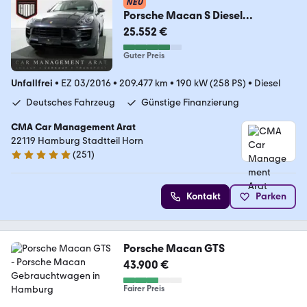
NEU
Porsche Macan S Diesel
PANORAMA+NAVI+PTS+XEN+R19
25.552 €
Guter Preis
Unfallfrei
•
EZ 03/2016
•
209.477 km
•
190 kW (258 PS)
•
Diesel
Deutsches Fahrzeug
Günstige Finanzierung
CMA Car Management Arat
22119 Hamburg Stadtteil Horn
(
251
)
4.9 Sterne
Kontakt
Parken
Porsche Macan GTS
43.900 €
Fairer Preis