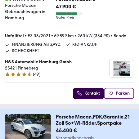
47.900 €
Guter Preis
Unfallfrei
•
EZ 03/2021
•
69.899 km
•
260 kW (354 PS)
•
Benzin
FINANZIERUNG AB 3,99%
KFZ-ANKAUF
SCHECKHEFT
H&S Automobile Hamburg Gmbh
25421 Pinneberg
(
49
)
4.6 Sterne
Kontakt
Parken
Porsche Macan,PDK,Garantie,21
Zoll So+Wi-Räder,Sportpake
46.400 €
Verhandlungsbasis