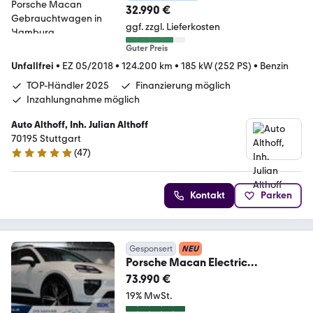
32.990 €
ggf. zzgl. Lieferkosten
Guter Preis
Unfallfrei
•
EZ 05/2018
•
124.200 km
•
185 kW (252 PS)
•
Benzin
TOP-Händler 2025
Finanzierung möglich
Inzahlungnahme möglich
Auto Althoff, Inh. Julian Althoff
70195 Stuttgart
(
47
)
4.8 Sterne
Kontakt
Parken
Gesponsert
NEU
Porsche Macan Electric
4*PANO*BOSE*
73.990 €
19% MwSt.