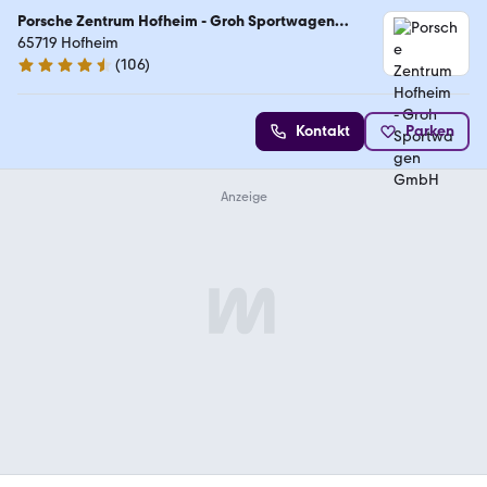
Porsche Zentrum Hofheim - Groh Sportwagen
GmbH
65719 Hofheim
(
106
)
4.7 Sterne
Kontakt
Parken