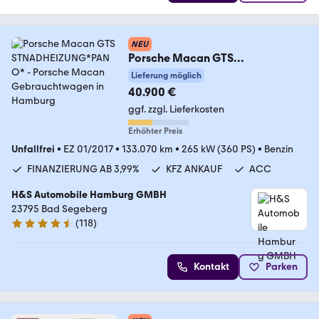
NEU
Porsche Macan GTS
STNADHEIZUNG*PANO*
Lieferung möglich
40.900 €
ggf. zzgl. Lieferkosten
Erhöhter Preis
Unfallfrei
•
EZ 01/2017
•
133.070 km
•
265 kW (360 PS)
•
Benzin
FINANZIERUNG AB 3,99%
KFZ ANKAUF
ACC
H&S Automobile Hamburg GMBH
23795 Bad Segeberg
(
118
)
4.6 Sterne
Kontakt
Parken