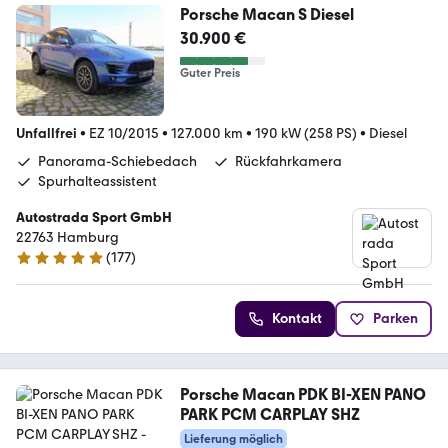
Porsche Macan S Diesel
30.900 €
Guter Preis
Unfallfrei
•
EZ 10/2015
•
127.000 km
•
190 kW (258 PS)
•
Diesel
Panorama-Schiebedach
Rückfahrkamera
Spurhalteassistent
Autostrada Sport GmbH
22763 Hamburg
(
177
)
5 Sterne
Kontakt
Parken
Porsche Macan PDK BI-XEN PANO
PARK PCM CARPLAY SHZ
Lieferung möglich