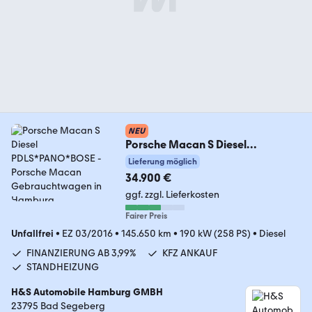
NEU
Porsche Macan S Diesel
PDLS*PANO*BOSE
Lieferung möglich
34.900 €
ggf. zzgl. Lieferkosten
Fairer Preis
Unfallfrei
•
EZ 03/2016
•
145.650 km
•
190 kW (258 PS)
•
Diesel
FINANZIERUNG AB 3,99%
KFZ ANKAUF
STANDHEIZUNG
H&S Automobile Hamburg GMBH
23795 Bad Segeberg