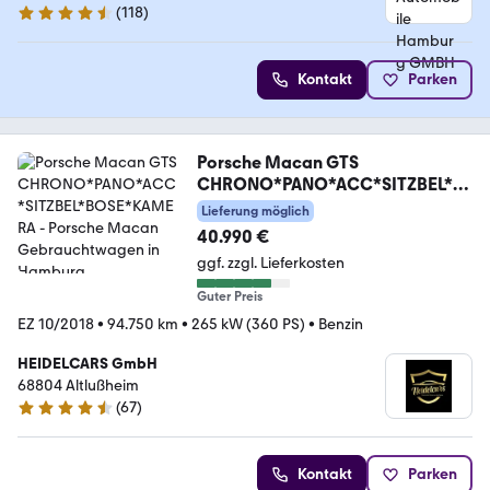
(
118
)
4.6 Sterne
Kontakt
Parken
Porsche Macan GTS
CHRONO*PANO*ACC*SITZBEL*B
OSE*KAMERA
Lieferung möglich
40.990 €
ggf. zzgl. Lieferkosten
Guter Preis
EZ 10/2018
•
94.750 km
•
265 kW (360 PS)
•
Benzin
HEIDELCARS GmbH
68804 Altlußheim
(
67
)
4.7 Sterne
Kontakt
Parken