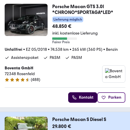
Porsche Macan GTS 3.0l
*CHRONO*SPORTAGA*LED*
Lieferung möglich
48.850 €
inkl. kostenlose Lieferung
Fairer Preis
Unfallfrei
•
EZ 05/2018
•
74.538 km
•
265 kW (360 PS)
•
Benzin
Assistenzpaket
PASM
PASM
Boventa GmbH
72348 Rosenfeld
(
488
)
4.5 Sterne
Kontakt
Parken
Porsche Macan S Diesel S
29.800 €