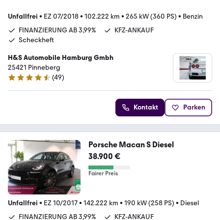
Unfallfrei
•
EZ 07/2018
•
102.222 km
•
265 kW (360 PS)
•
Benzin
FINANZIERUNG AB 3,99%
KFZ-ANKAUF
Scheckheft
H&S Automobile Hamburg Gmbh
25421 Pinneberg
(
49
)
4.6 Sterne
Kontakt
Parken
Porsche Macan S Diesel
38.900 €
Fairer Preis
Unfallfrei
•
EZ 10/2017
•
142.222 km
•
190 kW (258 PS)
•
Diesel
FINANZIERUNG AB 3,99%
KFZ-ANKAUF