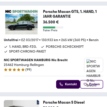
Porsche Macan GTS, 1. HAND, 1
JAHR GARANTIE
36.500 €
Fairer Preis
Unfallfrei
•
EZ 03/2017
•
130.933 km
•
265 kW (360 PS)
•
Benzin
1. HAND, BRD-FZG.
PORSCHE-SCHECKHEFT
SPORT-CHRONO-PAKET
NIC SPORTWAGEN HAMBURG Nic Brecht
25462 Hamburg-Rellingen
(
99
)
4.9 Sterne
Kontakt
Parken
Porsche Macan S Diesel