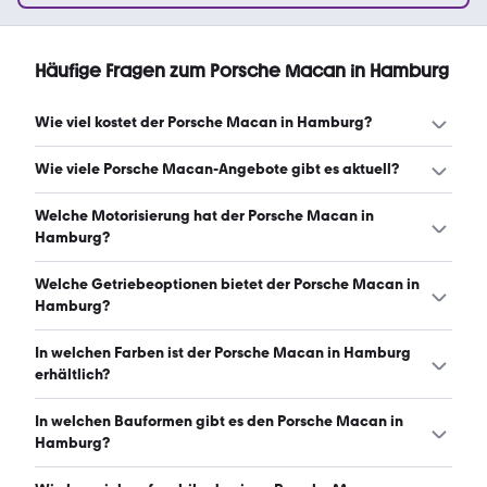
Häufige Fragen zum Porsche Macan in Hamburg
Wie viel kostet der Porsche Macan in Hamburg?
Ein guter Preis für einen Porsche Macan in Hamburg liegt
Wie viele Porsche Macan-Angebote gibt es aktuell?
zwischen 50.825 € und 83.900 €. Leasingangebote
starten ab 1.117 € monatlich. (Stand: 6.8.2026)
Es gibt insgesamt 120 Porsche Macan bei mobile.de,
Welche Motorisierung hat der Porsche Macan in
davon 118 Gebraucht- und 2 Neuwagen. (Stand:
Hamburg?
6.8.2026)
Der Porsche Macan in Hamburg hat Leistungen zwischen
Welche Getriebeoptionen bietet der Porsche Macan in
258 und 517 PS. (Stand: 6.8.2026)
Hamburg?
Der Porsche Macan in Hamburg ist mit automatischem
In welchen Farben ist der Porsche Macan in Hamburg
Getriebe erhältlich. (Stand: 6.8.2026)
erhältlich?
Den Porsche Macan in Hamburg gibt es in folgenden
In welchen Bauformen gibt es den Porsche Macan in
Farben: schwarz, grau, weiß, silber, blau, rot, grün, braun,
Hamburg?
gold, orange und gelb. Die häufigste Farbe ist schwarz.
(Stand: 6.8.2026)
Den Porsche Macan in Hamburg gibt es in folgenden