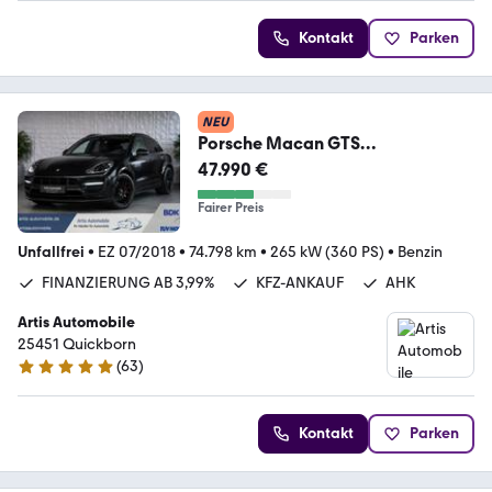
Kontakt
Parken
NEU
Porsche Macan GTS
Panoramadach*Bose-
47.990 €
Soundsystem*18-Wege*
Fairer Preis
Unfallfrei
•
EZ 07/2018
•
74.798 km
•
265 kW (360 PS)
•
Benzin
FINANZIERUNG AB 3,99%
KFZ-ANKAUF
AHK
Artis Automobile
25451 Quickborn
(
63
)
5 Sterne
Kontakt
Parken