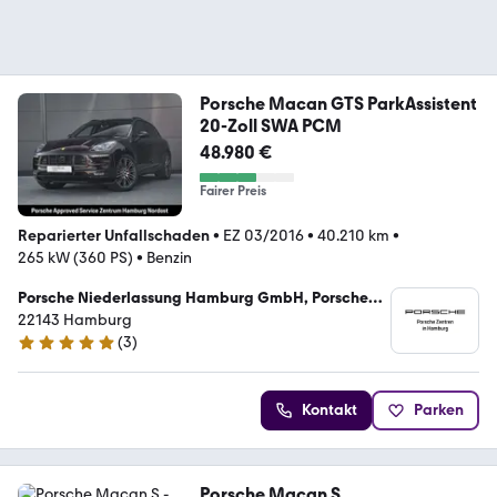
Porsche Macan GTS ParkAssistent
20-Zoll SWA PCM
48.980 €
Fairer Preis
Reparierter Unfallschaden
•
EZ 03/2016
•
40.210 km
•
265 kW (360 PS)
•
Benzin
Porsche Niederlassung Hamburg GmbH, Porsche
Approved Service Zentrum Hamburg Nordost
22143 Hamburg
(
3
)
5 Sterne
Kontakt
Parken
Porsche Macan S