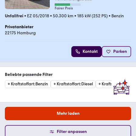
Fairer Preis
Unfallfrei
•
EZ 05/2018
•
50.300 km
•
185 kW (252 PS)
•
Benzin
Privatanbieter
22175 Hamburg
Kontakt
Parken
Beliebte passende Filter
+
Kraftstoffart
:
Benzin
+
Kraftstoffart
:
Diesel
+
Kraftstoffart
:
Elekt
Mehr laden
Filter anpassen