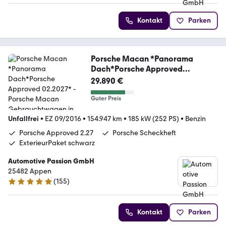
Kontakt
Parken
Porsche Macan *Panorama
Dach*Porsche Approved
02.2027*
29.890 €
Guter Preis
Unfallfrei
•
EZ 09/2016
•
154.947 km
•
185 kW (252 PS)
•
Benzin
Porsche Approved 2.27
Porsche Scheckheft
ExterieurPaket schwarz
Automotive Passion GmbH
25482 Appen
(
155
)
5 Sterne
Kontakt
Parken