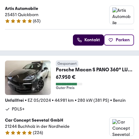
Artis Automobile
25451 Quickborn
(
63
)
5 Sterne
Kontakt
Parken
Gesponsert
Porsche Macan S PANO 360° LUFT
21" ABGAS BOSE
67.950 €
Guter Preis
Unfallfrei
•
EZ 05/2024
•
44.981 km
•
280 kW (381 PS)
•
Benzin
PDLS+
Car Concept Seevetal GmbH
21244 Buchholz in der Nordheide
(
226
)
4.8 Sterne