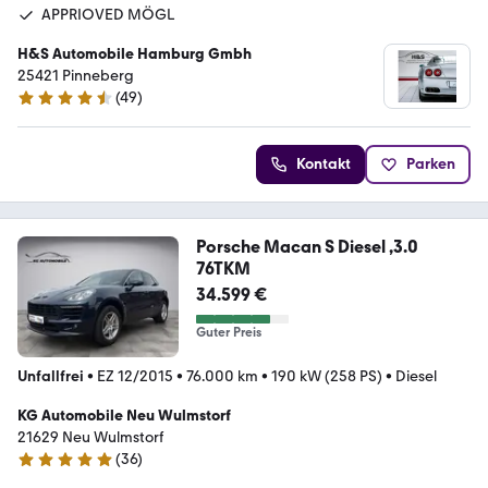
APPRIOVED MÖGL
H&S Automobile Hamburg Gmbh
25421 Pinneberg
(
49
)
4.6 Sterne
Kontakt
Parken
Porsche Macan S Diesel ,3.0
76TKM
34.599 €
Guter Preis
Unfallfrei
•
EZ 12/2015
•
76.000 km
•
190 kW (258 PS)
•
Diesel
KG Automobile Neu Wulmstorf
21629 Neu Wulmstorf
(
36
)
5 Sterne