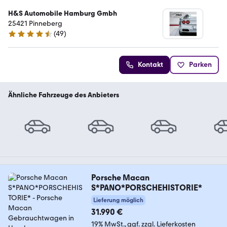
H&S Automobile Hamburg Gmbh
25421 Pinneberg
(
49
)
4.6 Sterne
Kontakt
Parken
Ähnliche Fahrzeuge des Anbieters
Porsche Macan
S*PANO*PORSCHEHISTORIE*
Lieferung möglich
31.990 €
19% MwSt.
ggf. zzgl. Lieferkosten