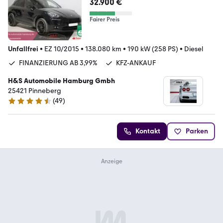
32.900 €
Fairer Preis
Unfallfrei
•
EZ 10/2015
•
138.080 km
•
190 kW (258 PS)
•
Diesel
FINANZIERUNG AB 3,99%
KFZ-ANKAUF
H&S Automobile Hamburg Gmbh
25421 Pinneberg
(
49
)
4.6 Sterne
Kontakt
Parken