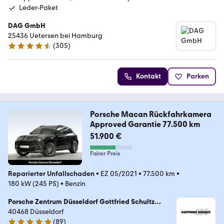
Leder-Paket
DAG GmbH
25436 Uetersen bei Hamburg
(
305
)
4.5 Sterne
Kontakt
Parken
Porsche Macan Rückfahrkamera
Approved Garantie 77.500 km
51.900 €
Fairer Preis
Reparierter Unfallschaden
•
EZ 05/2021
•
77.500 km
•
180 kW (245 PS)
•
Benzin
Porsche Zentrum Düsseldorf Gottfried Schultz
Sportwagen Düsseldorf GmbH & Co. KG
40468 Düsseldorf
(
89
)