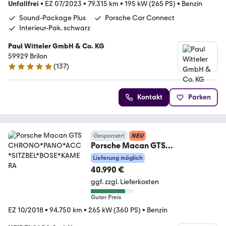
Unfallfrei
•
EZ 07/2023
•
79.315 km
•
195 kW (265 PS)
•
Benzin
Sound-Package Plus
Porsche Car Connect
Interieur-Pak. schwarz
Paul Witteler GmbH & Co. KG
59929 Brilon
(
137
)
4.8 Sterne
Kontakt
Parken
Gesponsert
NEU
Porsche Macan GTS
CHRONO*PANO*ACC*SITZBEL*B
Lieferung möglich
OSE*KAMERA
40.990 €
ggf. zzgl. Lieferkosten
Guter Preis
EZ 10/2018
•
94.750 km
•
265 kW (360 PS)
•
Benzin