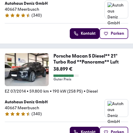
Autohaus Deniz GmbH
40667 Meerbusch
(
340
)
4.5 Sterne
Kontakt
Parken
Porsche Macan S Diesel** 21"
Turbo Rad **Panorama** Luft
38.899 €
Guter Preis
EZ 07/2014
•
59.800 km
•
190 kW (258 PS)
•
Diesel
Autohaus Deniz GmbH
40667 Meerbusch
(
340
)
4.5 Sterne
Kontakt
Parken