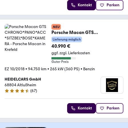
Kontakt
Parken
NEU
Porsche Macan GTS
CHRONO*PANO*ACC*SITZBEL*B
Lieferung möglich
OSE*KAMERA
40.990 €
ggf. zzgl. Lieferkosten
Guter Preis
EZ 10/2018
•
94.750 km
•
265 kW (360 PS)
•
Benzin
HEIDELCARS GmbH
68804 Altlußheim
(
67
)
4.7 Sterne
Kontakt
Parken