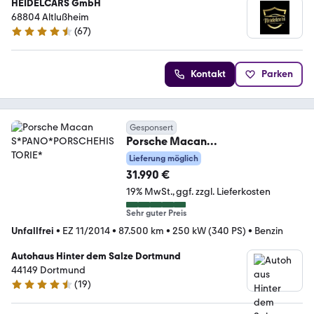
HEIDELCARS GmbH
68804 Altlußheim
(
67
)
4.7 Sterne
Kontakt
Parken
Gesponsert
Porsche Macan
S*PANO*PORSCHEHISTORIE*
Lieferung möglich
31.990 €
19% MwSt.
ggf. zzgl. Lieferkosten
Sehr guter Preis
Unfallfrei
•
EZ 11/2014
•
87.500 km
•
250 kW (340 PS)
•
Benzin
Autohaus Hinter dem Salze Dortmund
44149 Dortmund
(
19
)
4.4 Sterne