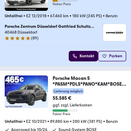
Hoher Preis
Unfallfrei
•
EZ 12/2018
•
67.460 km
•
180 kW (245 PS)
•
Benzin
Porsche Zentrum Düsseldorf Gottfried Schultz
Sportwagen Düsseldorf GmbH & Co. KG
40468 Düsseldorf
(
89
)
4.9 Sterne
Kontakt
Parken
Porsche Macan S
*PASM*PDLS*PANO*KAM*BOSE*
TEMP*BOSE
Lieferung möglich
55.585 €
ggf. zzgl. Lieferkosten
Fairer Preis
Unfallfrei
•
EZ 10/2021
•
89.880 km
•
280 kW (381 PS)
•
Benzin
Approved bis 10/26
Sound-System BOSE