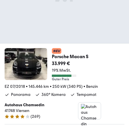
NEU
Porsche Macan S
33.999 €
19% MwSt.
Guter Preis
EZ 07/2018
•
145.446 km
•
250 kW (340 PS)
•
Benzin
Panorama
360° Kamera
Tempomat
Autohaus Chamsedin
41748 Viersen
(
269
)
4.1 Sterne