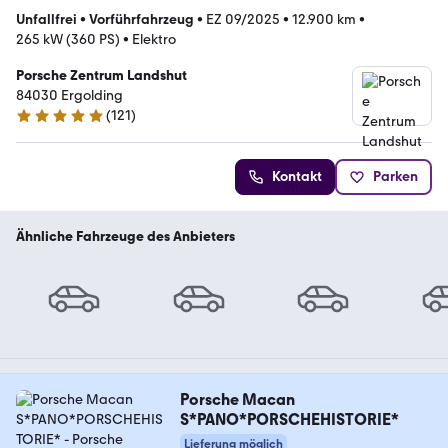
Unfallfrei
•
Vorführfahrzeug
•
EZ 09/2025
•
12.900 km
•
265 kW (360 PS)
•
Elektro
Porsche Zentrum Landshut
84030 Ergolding
(
121
)
5 Sterne
Kontakt
Parken
Ähnliche Fahrzeuge des Anbieters
Porsche Macan
S*PANO*PORSCHEHISTORIE*
Lieferung möglich