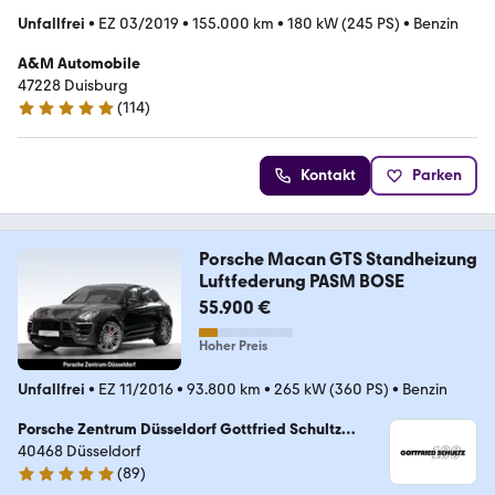
Unfallfrei
•
EZ 03/2019
•
155.000 km
•
180 kW (245 PS)
•
Benzin
A&M Automobile
47228 Duisburg
(
114
)
4.8 Sterne
Kontakt
Parken
Porsche Macan GTS Standheizung
Luftfederung PASM BOSE
55.900 €
Hoher Preis
Unfallfrei
•
EZ 11/2016
•
93.800 km
•
265 kW (360 PS)
•
Benzin
Porsche Zentrum Düsseldorf Gottfried Schultz
Sportwagen Düsseldorf GmbH & Co. KG
40468 Düsseldorf
(
89
)
4.9 Sterne