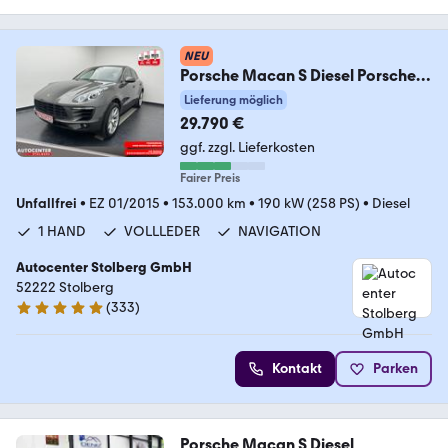
NEU
Porsche Macan S Diesel Porsche
Approved Garantie"1 HAND"
Lieferung möglich
29.790 €
ggf. zzgl. Lieferkosten
Fairer Preis
Unfallfrei
•
EZ 01/2015
•
153.000 km
•
190 kW (258 PS)
•
Diesel
1 HAND
VOLLLEDER
NAVIGATION
Autocenter Stolberg GmbH
52222 Stolberg
(
333
)
4.9 Sterne
Kontakt
Parken
Porsche Macan S Diesel