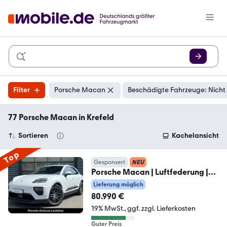
Filter
Porsche Macan
Beschädigte Fahrzeuge: Nicht
77 Porsche Macan in Krefeld
Sortieren
Kachelansicht
Top
Gesponsert
NEU
Porsche Macan | Luftfederung |
InnoDrive | AHK |
Lieferung möglich
80.990 €
19% MwSt.
ggf. zzgl. Lieferkosten
Guter Preis