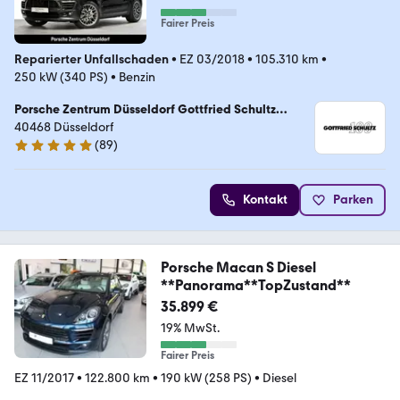
Fairer Preis
Reparierter Unfallschaden
•
EZ 03/2018
•
105.310 km
•
250 kW (340 PS)
•
Benzin
Porsche Zentrum Düsseldorf Gottfried Schultz
Sportwagen Düsseldorf GmbH & Co. KG
40468 Düsseldorf
(
89
)
4.9 Sterne
Kontakt
Parken
Porsche Macan S Diesel
**Panorama**TopZustand**
35.899 €
19% MwSt.
Fairer Preis
EZ 11/2017
•
122.800 km
•
190 kW (258 PS)
•
Diesel