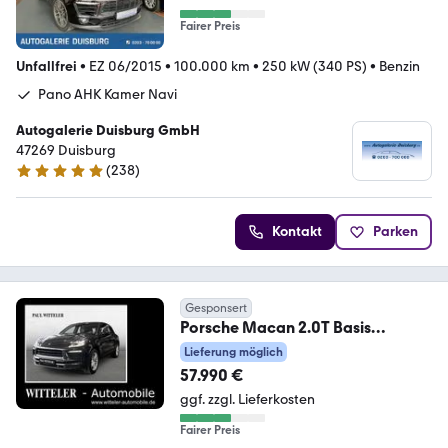
Fairer Preis
Unfallfrei
•
EZ 06/2015
•
100.000 km
•
250 kW (340 PS)
•
Benzin
Pano AHK Kamer Navi
Autogalerie Duisburg GmbH
47269 Duisburg
(
238
)
4.8 Sterne
Kontakt
Parken
Gesponsert
Porsche Macan 2.0T Basis
LED/AHK/Rückfahrk./Sitzheizung
Lieferung möglich
57.990 €
ggf. zzgl. Lieferkosten
Fairer Preis