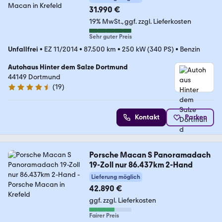
31.990 €
19% MwSt.
ggf. zzgl. Lieferkosten
Sehr guter Preis
Unfallfrei
•
EZ 11/2014
•
87.500 km
•
250 kW (340 PS)
•
Benzin
Autohaus Hinter dem Salze Dortmund
44149 Dortmund
(
19
)
4.4 Sterne
Kontakt
Parken
Porsche Macan S Panoramadach
19-Zoll nur 86.437km 2-Hand
Lieferung möglich
42.890 €
ggf. zzgl. Lieferkosten
Fairer Preis