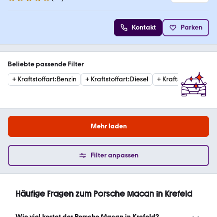
4.9 Sterne
Kontakt
Parken
Beliebte passende Filter
+
Kraftstoffart
:
Benzin
+
Kraftstoffart
:
Diesel
+
Kraftstoffart
:
Elekt
Mehr laden
Filter anpassen
Häufige Fragen zum Porsche Macan in Krefeld
Wie viel kostet der Porsche Macan in Krefeld?