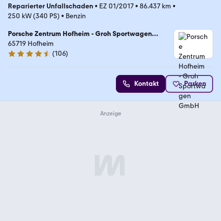
Reparierter Unfallschaden
•
EZ 01/2017
•
86.437 km
•
250 kW (340 PS)
•
Benzin
Porsche Zentrum Hofheim - Groh Sportwagen
GmbH
65719 Hofheim
(
106
)
4.7 Sterne
Kontakt
Parken