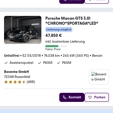
Porsche Macan GTS 3.0l
*CHRONO*SPORTAGA*LED*
Lieferung möglich
47.850 €
inkl. kostenlose Lieferung
Fairer Preis
Unfallfrei
•
EZ 05/2018
•
74.538 km
•
265 kW (360 PS)
•
Benzin
Assistenzpaket
PASM
PASM
Boventa GmbH
72348 Rosenfeld
(
488
)
4.5 Sterne
Kontakt
Parken