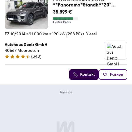
**Panorama*Standh.**20"
Spyder**
35.899 €
Guter Preis
EZ 10/2014
•
91.000 km
•
190 kW (258 PS)
•
Diesel
Autohaus Deniz GmbH
40667 Meerbusch
(
340
)
4.5 Sterne
Kontakt
Parken