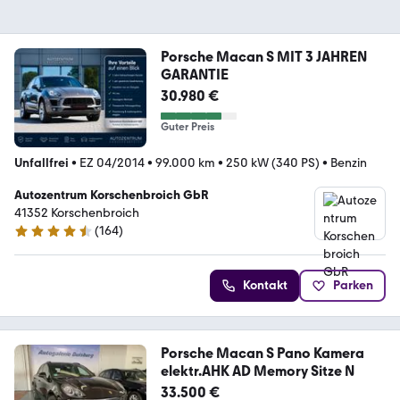
Porsche Macan S MIT 3 JAHREN
GARANTIE
30.980 €
Guter Preis
Unfallfrei
•
EZ 04/2014
•
99.000 km
•
250 kW (340 PS)
•
Benzin
Autozentrum Korschenbroich GbR
41352 Korschenbroich
(
164
)
4.7 Sterne
Kontakt
Parken
Porsche Macan S Pano Kamera
elektr.AHK AD Memory Sitze N
33.500 €