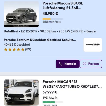
Porsche Macan S BOSE
Luftfederung 21-Zoll
Rückfahrkamera
48.900 €
Erhöhter Preis
Unfallfrei
•
EZ 12/2017
•
98.309 km
•
250 kW (340 PS)
•
Benzin
Porsche Zentrum Düsseldorf Gottfried Schultz
Sportwagen Düsseldorf GmbH & Co. KG
40468 Düsseldorf
(
89
)
4.9 Sterne
Kontakt
Parken
Porsche MACAN *18
WEGE*PANO*TURBO RAD*LED*R
KAM*
37.999 €
19% MwSt.
Fairer Preis