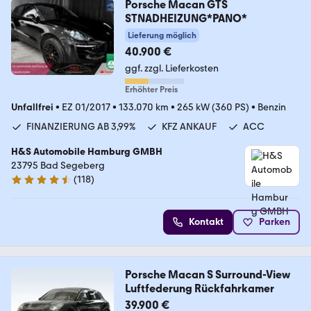
Porsche Macan GTS
STNADHEIZUNG*PANO*
Lieferung möglich
40.900 €
ggf. zzgl. Lieferkosten
Erhöhter Preis
Unfallfrei
•
EZ 01/2017
•
133.070 km
•
265 kW (360 PS)
•
Benzin
FINANZIERUNG AB 3,99%
KFZ ANKAUF
ACC
H&S Automobile Hamburg GMBH
23795 Bad Segeberg
(
118
)
4.6 Sterne
Kontakt
Parken
Porsche Macan S Surround-View
Luftfederung Rückfahrkamer
39.900 €