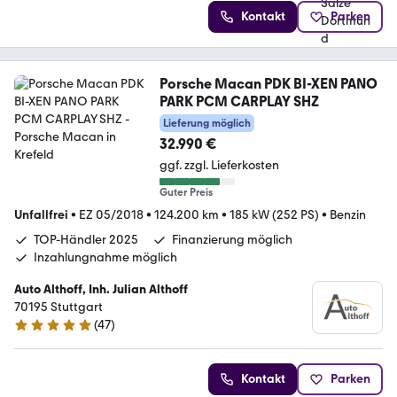
Kontakt
Parken
Porsche Macan PDK BI-XEN PANO
PARK PCM CARPLAY SHZ
Lieferung möglich
32.990 €
ggf. zzgl. Lieferkosten
Guter Preis
Unfallfrei
•
EZ 05/2018
•
124.200 km
•
185 kW (252 PS)
•
Benzin
TOP-Händler 2025
Finanzierung möglich
Inzahlungnahme möglich
Auto Althoff, Inh. Julian Althoff
70195 Stuttgart
(
47
)
4.8 Sterne
Kontakt
Parken