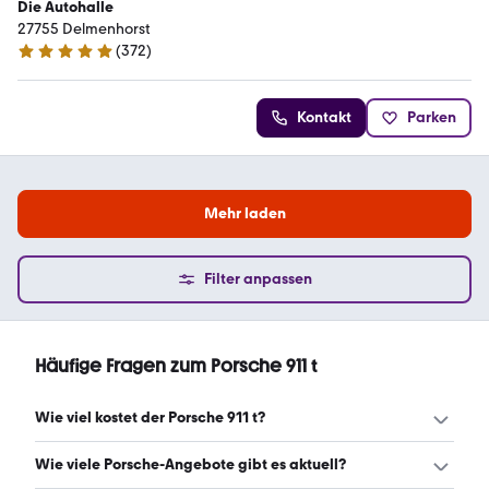
Die Autohalle
27755 Delmenhorst
(
372
)
4.9 Sterne
Kontakt
Parken
Mehr laden
Filter anpassen
Häufige Fragen zum Porsche 911 t
Wie viel kostet der Porsche 911 t?
Ein guter Preis für einen Porsche 911 t liegt zwischen
Wie viele Porsche-Angebote gibt es aktuell?
104.874 € und 219.456 €. (Stand: 7.8.2026)