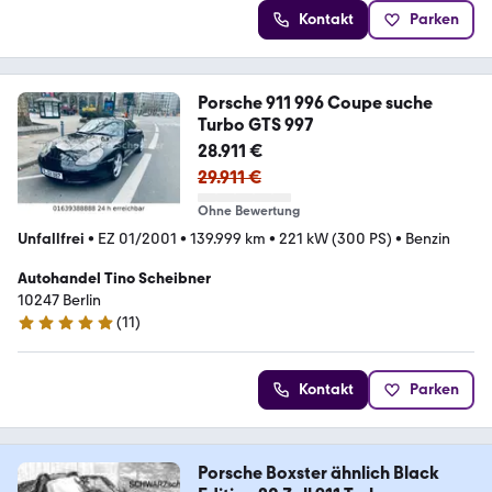
Kontakt
Parken
Porsche 911 996 Coupe suche
Turbo GTS 997
28.911 €
29.911 €
Ohne Bewertung
Unfallfrei
•
EZ 01/2001
•
139.999 km
•
221 kW (300 PS)
•
Benzin
Autohandel Tino Scheibner
10247 Berlin
(
11
)
5 Sterne
Kontakt
Parken
Porsche Boxster ähnlich Black