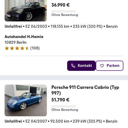
36.990 €
Ohne Bewertung
Unfallfrei
•
EZ 06/2003
•
118.135 km
•
235 kW (320 PS)
•
Benzin
Autohandel H.Hamie
10829 Berlin
(
108
)
4.7 Sterne
Kontakt
Parken
Porsche 911 Carrera Cabrio (Typ
997)
51.790 €
Ohne Bewertung
Unfallfrei
•
EZ 04/2007
•
92.500 km
•
239 kW (325 PS)
•
Benzin