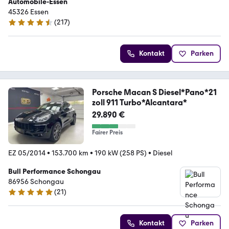
Automobile-Essen
45326 Essen
(
217
)
4.7 Sterne
Kontakt
Parken
Porsche Macan S Diesel*Pano*21
zoll 911 Turbo*Alcantara*
29.890 €
Fairer Preis
EZ 05/2014
•
153.700 km
•
190 kW (258 PS)
•
Diesel
Bull Performance Schongau
86956 Schongau
(
21
)
5 Sterne
Kontakt
Parken