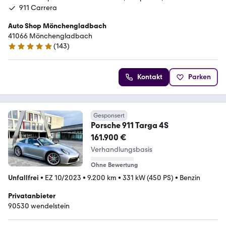
911 Carrera
Auto Shop Mönchengladbach
41066 Mönchengladbach
(
143
)
4.9 Sterne
Kontakt
Parken
Gesponsert
Porsche 911 Targa 4S
161.900 €
Verhandlungsbasis
Ohne Bewertung
Unfallfrei
•
EZ 10/2023
•
9.200 km
•
331 kW (450 PS)
•
Benzin
Privatanbieter
90530 wendelstein