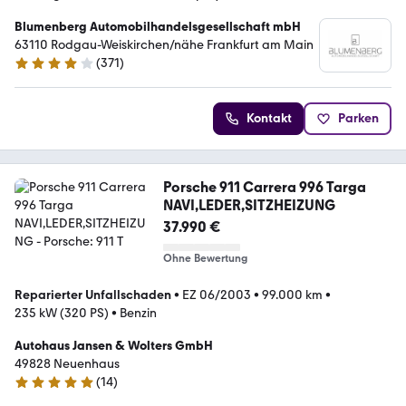
Blumenberg Automobilhandelsgesellschaft mbH
63110 Rodgau-Weiskirchen/nähe Frankfurt am Main
(
371
)
4.2 Sterne
Kontakt
Parken
Porsche 911 Carrera 996 Targa
NAVI,LEDER,SITZHEIZUNG
37.990 €
Ohne Bewertung
Reparierter Unfallschaden
•
EZ 06/2003
•
99.000 km
•
235 kW (320 PS)
•
Benzin
Autohaus Jansen & Wolters GmbH
49828 Neuenhaus
(
14
)
4.9 Sterne