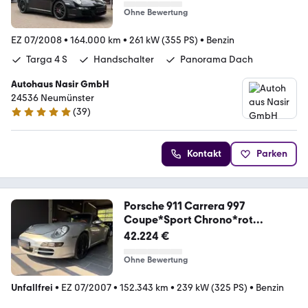
Ohne Bewertung
EZ 07/2008
•
164.000 km
•
261 kW (355 PS)
•
Benzin
Targa 4 S
Handschalter
Panorama Dach
Autohaus Nasir GmbH
24536 Neumünster
(
39
)
4.8 Sterne
Kontakt
Parken
Porsche 911 Carrera 997
Coupe*Sport Chrono*rot
Leder*top
42.224 €
Ohne Bewertung
Unfallfrei
•
EZ 07/2007
•
152.343 km
•
239 kW (325 PS)
•
Benzin