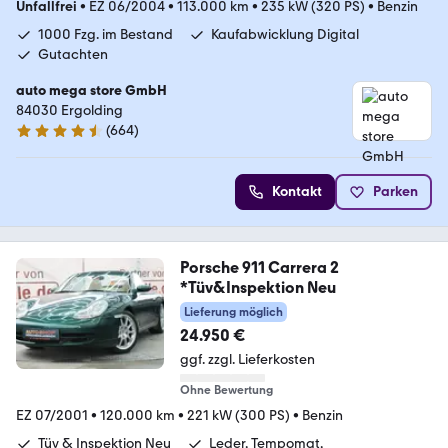
Unfallfrei
•
EZ 06/2004
•
113.000 km
•
235 kW (320 PS)
•
Benzin
1000 Fzg. im Bestand
Kaufabwicklung Digital
Gutachten
auto mega store GmbH
84030 Ergolding
(
664
)
4.4 Sterne
Kontakt
Parken
Porsche 911 Carrera 2
*Tüv&Inspektion Neu
Lieferung möglich
24.950 €
ggf. zzgl. Lieferkosten
Ohne Bewertung
EZ 07/2001
•
120.000 km
•
221 kW (300 PS)
•
Benzin
Tüv & Inspektion Neu
Leder, Tempomat,