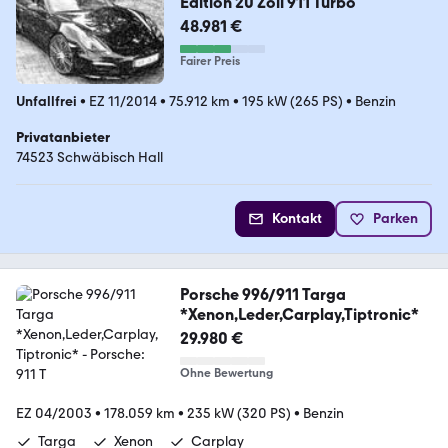
Edition 20 Zoll 911 Turbo
48.981 €
Fairer Preis
Unfallfrei
•
EZ 11/2014
•
75.912 km
•
195 kW (265 PS)
•
Benzin
Privatanbieter
74523 Schwäbisch Hall
Kontakt
Parken
Porsche 996/911 Targa
*Xenon,Leder,Carplay,Tiptronic*
29.980 €
Ohne Bewertung
EZ 04/2003
•
178.059 km
•
235 kW (320 PS)
•
Benzin
Targa
Xenon
Carplay