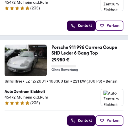
45472 Mülheim a.d.Ruhr
(
235
)
4.8 Sterne
Kontakt
Parken
Porsche 911 996 Carrera Coupe
SHD Leder 6 Gang Top
29.950 €
Ohne Bewertung
Unfallfrei
•
EZ 12/2001
•
108.100 km
•
221 kW (300 PS)
•
Benzin
Auto Zentrum Eickholt
45472 Mülheim a.d.Ruhr
(
235
)
4.8 Sterne
Kontakt
Parken