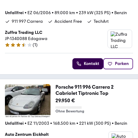
Unfallfrei
•
EZ 06/2006
•
89.000 km
•
239 kW (325 PS)
•
Benzin
911 997 Carrera
Accident Free
TechArt
Zuffra Trading LLC
JP-1340088 Edogawa
(
1
)
3.3 Sterne
Kontakt
Parken
Porsche 911 996 Carrera 2
Cabriolet Tiptronic Top
29.950 €
Ohne Bewertung
Unfallfrei
•
EZ 11/2003
•
168.500 km
•
221 kW (300 PS)
•
Benzin
Auto Zentrum Eickholt