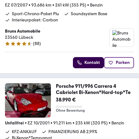
EZ 07/2007
•
93.686 km
•
261 kW (355 PS)
•
Benzin
Sport-Chrono-Paket Plu
Soundsystem Bose
Interieurpaket: Carbon
Bruns Automobile
23560 Lübeck
(
88
)
4.6 Sterne
Kontakt
Parken
Porsche 911/996 Carrera 4
Cabriolet Bi-Xenon*Hard-top*Te
38.990 €
Ohne Bewertung
Unfallfrei
•
EZ 10/2001
•
91.211 km
•
235 kW (320 PS)
•
Benzin
KFZ-ANKAUF
FINANZIERUNG AB 2,99%
Bi-Xenon*Tempomat