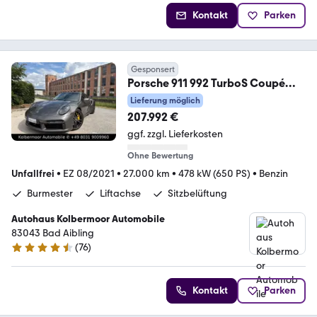
Kontakt
Parken
Gesponsert
Porsche 911 992 TurboS Coupé
LIFT|BURMESTER|PANO|NACHTSI
Lieferung möglich
207.992 €
ggf. zzgl. Lieferkosten
Ohne Bewertung
Unfallfrei
•
EZ 08/2021
•
27.000 km
•
478 kW (650 PS)
•
Benzin
Burmester
Liftachse
Sitzbelüftung
Autohaus Kolbermoor Automobile
83043 Bad Aibling
(
76
)
4.5 Sterne
Kontakt
Parken