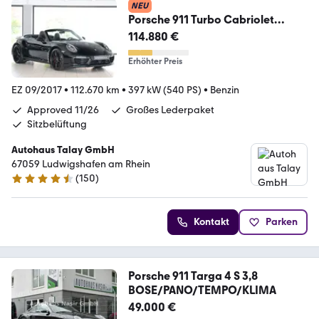
NEU
Porsche 911 Turbo Cabriolet
Approved*KAM*ACC*Dyn.Lights
114.880 €
Erhöhter Preis
EZ 09/2017
•
112.670 km
•
397 kW (540 PS)
•
Benzin
Approved 11/26
Großes Lederpaket
Sitzbelüftung
Autohaus Talay GmbH
67059 Ludwigshafen am Rhein
(
150
)
4.6 Sterne
Kontakt
Parken
Porsche 911 Targa 4 S 3,8
BOSE/PANO/TEMPO/KLIMA
49.000 €