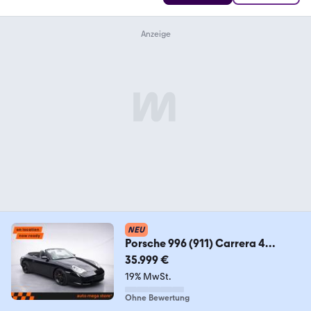
NEU
Porsche 996 (911) Carrera 4
Cabriolet 3.6 Boxer Tempomat
35.999 €
19% MwSt.
Ohne Bewertung