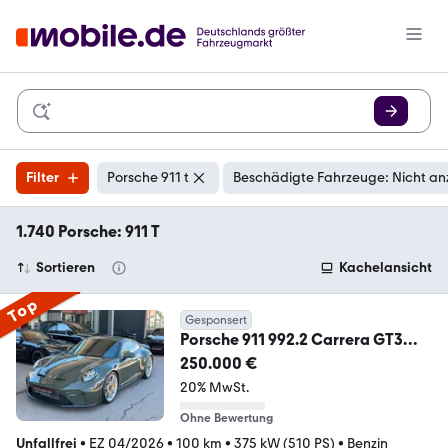
Filter
Porsche 911 t
Beschädigte Fahrzeuge: Nicht an
1.740 Porsche: 911 T
Sortieren
Kachelansicht
Top
Gesponsert
Porsche 911 992.2 Carrera GT3
Touring PDK
250.000 €
20% MwSt.
Ohne Bewertung
Unfallfrei
•
EZ 04/2026
•
100 km
•
375 kW (510 PS)
•
Benzin