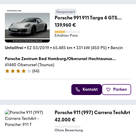
Gesponsert
Porsche 991 911 Targa 4 GTS
Burmester HA-Lenkung LED
139.960 €
Erhöhter Preis
Unfallfrei
•
EZ 03/2019
•
65.485 km
•
331 kW (450 PS)
•
Benzin
Porsche Zentrum Bad Homburg/Oberursel Hochtaunus
Sportwagen GmbH
61440 Oberursel (Taunus)
(
66
)
4.2 Sterne
Kontakt
Parken
Porsche 911 (997) Carrera TechArt
42.000 €
Ohne Bewertung