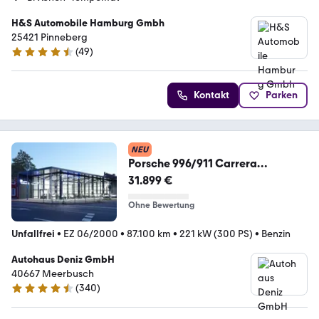
H&S Automobile Hamburg Gmbh
25421 Pinneberg
(
49
)
4.6 Sterne
Kontakt
Parken
NEU
Porsche 996/911 Carrera
Cabriolet **Top Zustand**
31.899 €
Ohne Bewertung
Unfallfrei
•
EZ 06/2000
•
87.100 km
•
221 kW (300 PS)
•
Benzin
Autohaus Deniz GmbH
40667 Meerbusch
(
340
)
4.5 Sterne