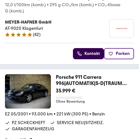
12,0 l/100km (komb.)
•
295 g CO₂/km (komb.)
•
CO₂-Klasse
G (komb.)
MEYER-HAFNER GmbH
AT-9020 Klagenfurt
(
42
)
4.9 Sterne
Kontakt
Parken
Porsche 911 Carrera
996|AUTOMATIK|S-D|TRAUM
ZUSTAND!!!
35.999 €
Ohne Bewertung
EZ 05/2001
•
93.000 km
•
221 kW (300 PS)
•
Benzin
PZ SCHECKHEFT
SERVICE NEU|SITZHEIZ.
GARAGENFAHRZEUG