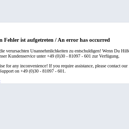
n Fehler ist aufgetreten / An error has occurred
 die verursachten Unannehmlichkeiten zu entschuldigen! Wenn Du Hilfe
unser Kundenservice unter +49 (0)30 - 81097 - 601 zur Verfügung.
se for any inconvenience! If you require assistance, please contact our
upport on +49 (0)30 - 81097 - 601.
e