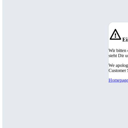
Ei
Wir bitten
steht Dir 
We apologi
Customer S
Homepag