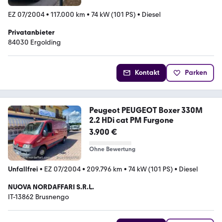
EZ 07/2004
•
117.000 km
•
74 kW (101 PS)
•
Diesel
Privatanbieter
84030 Ergolding
Kontakt
Parken
Peugeot PEUGEOT Boxer 330M
2.2 HDi cat PM Furgone
3.900 €
Ohne Bewertung
Unfallfrei
•
EZ 07/2004
•
209.796 km
•
74 kW (101 PS)
•
Diesel
NUOVA NORDAFFARI S.R.L.
IT-13862 Brusnengo