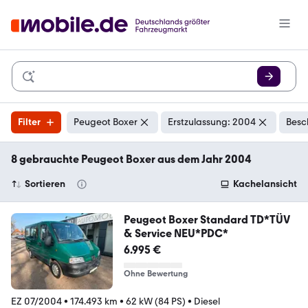
Filter
Peugeot Boxer
Erstzulassung: 2004
Besc
8 gebrauchte Peugeot Boxer aus dem Jahr 2004
Sortieren
Kachelansicht
Peugeot Boxer Standard TD*TÜV
& Service NEU*PDC*
6.995 €
Ohne Bewertung
EZ 07/2004
•
174.493 km
•
62 kW (84 PS)
•
Diesel