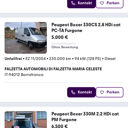
Kontakt
Parken
Peugeot Boxer 330CS 2.8 HDi cat
PC-TA Furgone
5.000 €
Ohne Bewertung
Unfallfrei
•
EZ 11/2004
•
230.000 km
•
94 kW (128 PS)
•
Diesel
FALZETTA AUTOMOBILI DI FALZETTA MARIA CELESTE
IT-94012 Barrafranca
Kontakt
Parken
Peugeot Boxer 330M 2.2 HDi cat
PM Furgone
6.500 €