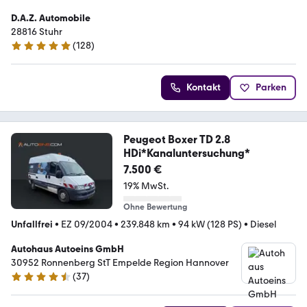
D.A.Z. Automobile
28816 Stuhr
(
128
)
5 Sterne
Kontakt
Parken
Peugeot Boxer TD 2.8
HDi*Kanaluntersuchung*
7.500 €
19% MwSt.
Ohne Bewertung
Unfallfrei
•
EZ 09/2004
•
239.848 km
•
94 kW (128 PS)
•
Diesel
Autohaus Autoeins GmbH
30952 Ronnenberg StT Empelde Region Hannover
(
37
)
4.7 Sterne