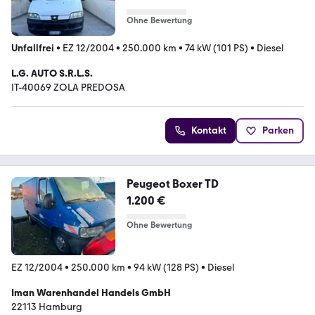
Ohne Bewertung
Unfallfrei
•
EZ 12/2004
•
250.000 km
•
74 kW (101 PS)
•
Diesel
L.G. AUTO S.R.L.S.
IT-40069 ZOLA PREDOSA
Kontakt
Parken
Peugeot Boxer TD
1.200 €
Ohne Bewertung
EZ 12/2004
•
250.000 km
•
94 kW (128 PS)
•
Diesel
Iman Warenhandel Handels GmbH
22113 Hamburg