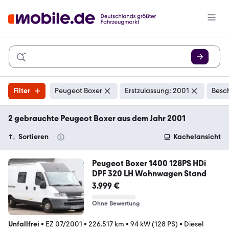
Filter
Peugeot Boxer
Erstzulassung: 2001
Besc
2 gebrauchte Peugeot Boxer aus dem Jahr 2001
Sortieren
Kachelansicht
Peugeot Boxer 1400 128PS HDi
DPF 320 LH Wohnwagen Stand
3.999 €
Ohne Bewertung
Unfallfrei
•
EZ 07/2001
•
226.517 km
•
94 kW (128 PS)
•
Diesel