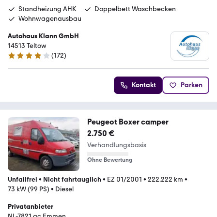
Standheizung AHK
Doppelbett Waschbecken
Wohnwagenausbau
Autohaus Klann GmbH
14513 Teltow
(
172
)
4 Sterne
Kontakt
Parken
Peugeot Boxer camper
2.750 €
Verhandlungsbasis
Ohne Bewertung
Unfallfrei
•
Nicht fahrtauglich
•
EZ 01/2001
•
222.222 km
•
73 kW (99 PS)
•
Diesel
Privatanbieter
NL-7821 ac Emmen