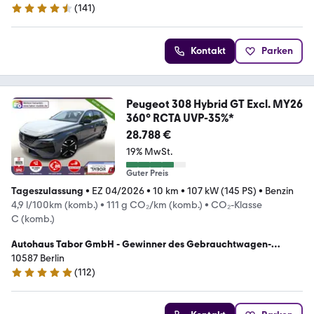
(
141
)
4.5 Sterne
Kontakt
Parken
Peugeot 308 Hybrid GT Excl. MY26
360° RCTA UVP-35%*
28.788 €
19% MwSt.
Guter Preis
Tageszulassung
•
EZ 04/2026
•
10 km
•
107 kW (145 PS)
•
Benzin
4,9 l/100km (komb.)
•
111 g CO₂/km (komb.)
•
CO₂-Klasse
C (komb.)
Autohaus Tabor GmbH - Gewinner des Gebrauchtwagen-
Awards 2023
10587 Berlin
(
112
)
4.9 Sterne