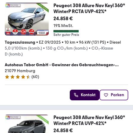
Peugeot 308 Allure Nav Keyl 360°
WinterP RCTA UVP-42%*
24.858 €
19% MwSt.
Sehr guter Preis
Tageszulassung
•
EZ 09/2025
•
10 km
•
96 kW (131 PS)
•
Diesel
5,0 l/100km (komb.)
•
130 g CO₂/km (komb.)
•
CO₂-Klasse
D (komb.)
Autohaus Tabor GmbH - Gewinner des Gebrauchtwagen-
Awards 2023
21079 Hamburg
(
60
)
4.6 Sterne
Kontakt
Parken
Peugeot 308 Allure Nav Keyl 360°
WinterP RCTA UVP-42%*
24.858 €