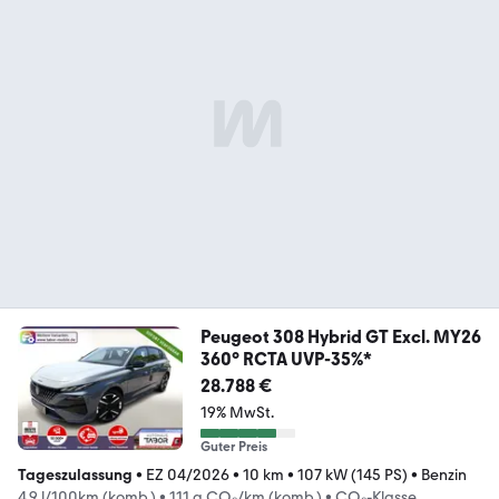
Peugeot 308 Hybrid GT Excl. MY26
360° RCTA UVP-35%*
28.788 €
19% MwSt.
Guter Preis
Tageszulassung
•
EZ 04/2026
•
10 km
•
107 kW (145 PS)
•
Benzin
4,9 l/100km (komb.)
•
111 g CO₂/km (komb.)
•
CO₂-Klasse