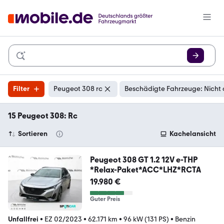
Filter
Peugeot 308 rc
Beschädigte Fahrzeuge: Nicht
15 Peugeot 308: Rc
Sortieren
Kachelansicht
Peugeot 308 GT 1.2 12V e-THP
*Relax-Paket*ACC*LHZ*RCTA
19.980 €
Guter Preis
Unfallfrei
•
EZ 02/2023
•
62.171 km
•
96 kW (131 PS)
•
Benzin