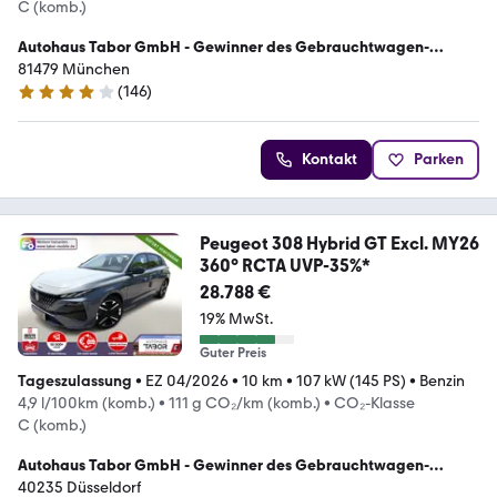
C (komb.)
Autohaus Tabor GmbH - Gewinner des Gebrauchtwagen-
Awards 2023
81479 München
(
146
)
4.2 Sterne
Kontakt
Parken
Peugeot 308 Hybrid GT Excl. MY26
360° RCTA UVP-35%*
28.788 €
19% MwSt.
Guter Preis
Tageszulassung
•
EZ 04/2026
•
10 km
•
107 kW (145 PS)
•
Benzin
4,9 l/100km (komb.)
•
111 g CO₂/km (komb.)
•
CO₂-Klasse
C (komb.)
Autohaus Tabor GmbH - Gewinner des Gebrauchtwagen-
Awards 2023
40235 Düsseldorf