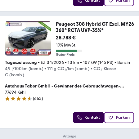
Kontakt
Parken
Peugeot 308 Hybrid GT Excl. MY26
360° RCTA UVP-35%*
28.788 €
19% MwSt.
Guter Preis
Tageszulassung
•
EZ 04/2026
•
10 km
•
107 kW (145 PS)
•
Benzin
4,9 l/100km (komb.)
•
111 g CO₂/km (komb.)
•
CO₂-Klasse
C (komb.)
Autohaus Tabor GmbH - Gewinner des Gebrauchtwagen-
Awards 2023
77694 Kehl
(
665
)
4.5 Sterne
Kontakt
Parken