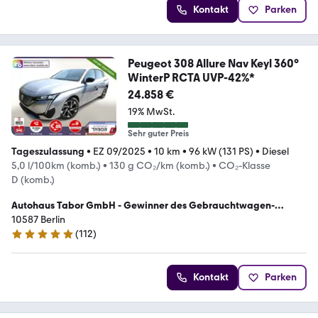
Kontakt
Parken
Peugeot 308 Allure Nav Keyl 360°
WinterP RCTA UVP-42%*
24.858 €
19% MwSt.
Sehr guter Preis
Tageszulassung
•
EZ 09/2025
•
10 km
•
96 kW (131 PS)
•
Diesel
5,0 l/100km (komb.)
•
130 g CO₂/km (komb.)
•
CO₂-Klasse
D (komb.)
Autohaus Tabor GmbH - Gewinner des Gebrauchtwagen-
Awards 2023
10587 Berlin
(
112
)
4.9 Sterne
Kontakt
Parken