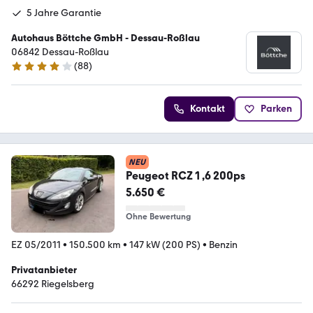
5 Jahre Garantie
Autohaus Böttche GmbH - Dessau-Roßlau
06842 Dessau-Roßlau
(
88
)
4.1 Sterne
Kontakt
Parken
NEU
Peugeot RCZ 1 ,6 200ps
5.650 €
Ohne Bewertung
EZ 05/2011
•
150.500 km
•
147 kW (200 PS)
•
Benzin
Privatanbieter
66292 Riegelsberg