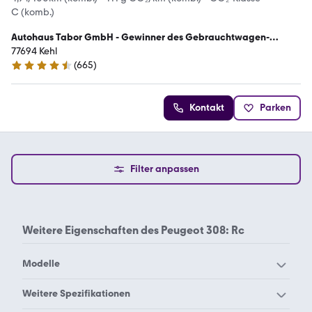
C (komb.)
Autohaus Tabor GmbH - Gewinner des Gebrauchtwagen-
Awards 2023
77694 Kehl
(
665
)
4.5 Sterne
Kontakt
Parken
Filter anpassen
Weitere Eigenschaften des
Peugeot 308: Rc
Modelle
Peugeot 1007
Peugeot 104
Weitere Spezifikationen
Peugeot 106
Peugeot 107