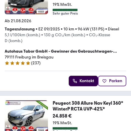
19% MwSt.
Sehr guter Preis
Ab 21.08.2026
Tageszulassung
•
EZ 09/2025
•
10 km
•
96 kW (131 PS)
•
Diesel
5,1 l/100km (komb.)
•
130 g CO₂/km (komb.)
•
CO₂-Klasse
D (komb.)
Autohaus Tabor GmbH - Gewinner des Gebrauchtwagen-
Awards 2023
79111 Freiburg im Breisgau
(
237
)
4.8 Sterne
Kontakt
Parken
Peugeot 308 Allure Nav Keyl 360°
WinterP RCTA UVP-42%*
24.858 €
19% MwSt.