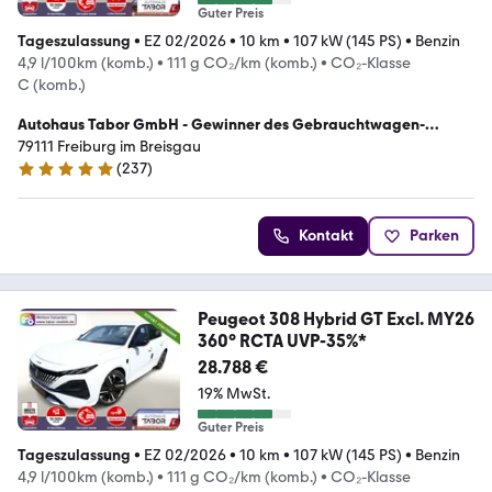
Guter Preis
Tageszulassung
•
EZ 02/2026
•
10 km
•
107 kW (145 PS)
•
Benzin
4,9 l/100km (komb.)
•
111 g CO₂/km (komb.)
•
CO₂-Klasse
C (komb.)
Autohaus Tabor GmbH - Gewinner des Gebrauchtwagen-
Awards 2023
79111 Freiburg im Breisgau
(
237
)
4.8 Sterne
Kontakt
Parken
Peugeot 308 Hybrid GT Excl. MY26
360° RCTA UVP-35%*
28.788 €
19% MwSt.
Guter Preis
Tageszulassung
•
EZ 02/2026
•
10 km
•
107 kW (145 PS)
•
Benzin
4,9 l/100km (komb.)
•
111 g CO₂/km (komb.)
•
CO₂-Klasse