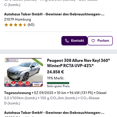
C (komb.)
Autohaus Tabor GmbH - Gewinner des Gebrauchtwagen-
Awards 2023
21079 Hamburg
(
60
)
4.6 Sterne
Kontakt
Parken
Peugeot 308 Allure Nav Keyl 360°
WinterP RCTA UVP-42%*
24.858 €
19% MwSt.
Sehr guter Preis
Tageszulassung
•
EZ 09/2025
•
10 km
•
96 kW (131 PS)
•
Diesel
5,0 l/100km (komb.)
•
130 g CO₂/km (komb.)
•
CO₂-Klasse
D (komb.)
Autohaus Tabor GmbH - Gewinner des Gebrauchtwagen-