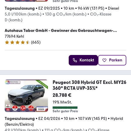
Sehr guter Preis
Tageszulassung
•
EZ 09/2025
•
10 km
•
96 kW (131 PS)
•
Diesel
5,0 l/100km (komb.)
•
130 g CO₂/km (komb.)
•
CO₂-Klasse
D (komb.)
Autohaus Tabor GmbH - Gewinner des Gebrauchtwagen-
Awards 2023
77694 Kehl
(
665
)
4.5 Sterne
Kontakt
Parken
Peugeot 308 Hybrid GT Excl. MY26
360° RCTA UVP-35%*
28.788 €
19% MwSt.
Sehr guter Preis
Tageszulassung
•
EZ 04/2026
•
10 km
•
107 kW (145 PS)
•
Hybrid
(Benzin/Elektro)
4,9 l/100km (komb.)
•
111 g CO₂/km (komb.)
•
CO₂-Klasse