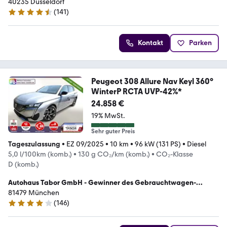
Awards 2023
40235 Düsseldorf
(
141
)
4.5 Sterne
Kontakt
Parken
Peugeot 308 Allure Nav Keyl 360°
WinterP RCTA UVP-42%*
24.858 €
19% MwSt.
Sehr guter Preis
Tageszulassung
•
EZ 09/2025
•
10 km
•
96 kW (131 PS)
•
Diesel
5,0 l/100km (komb.)
•
130 g CO₂/km (komb.)
•
CO₂-Klasse
D (komb.)
Autohaus Tabor GmbH - Gewinner des Gebrauchtwagen-
Awards 2023
81479 München
(
146
)
4.2 Sterne