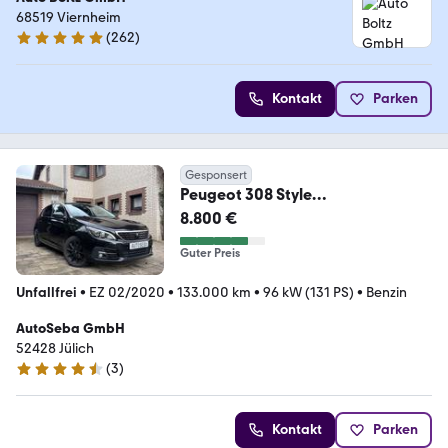
68519 Viernheim
(
262
)
4.8 Sterne
Kontakt
Parken
Gesponsert
Peugeot 308 Style
PureTech*Panoramadach*Apple
8.800 €
& Android
Guter Preis
Unfallfrei
•
EZ 02/2020
•
133.000 km
•
96 kW (131 PS)
•
Benzin
AutoSeba GmbH
52428 Jülich
(
3
)
4.4 Sterne
Kontakt
Parken