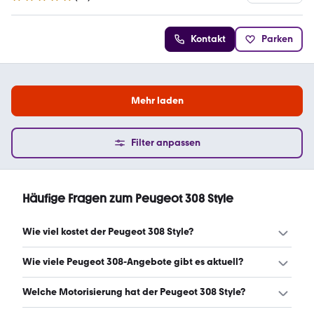
4.9 Sterne
Kontakt
Parken
Mehr laden
Filter anpassen
Häufige Fragen zum Peugeot 308 Style
Wie viel kostet der Peugeot 308 Style?
Ein guter Preis für einen Peugeot 308 Style liegt zwischen
Wie viele Peugeot 308-Angebote gibt es aktuell?
7.425 € und 25.440 €. Leasingangebote starten ab 184 €
monatlich. (Stand: 6.8.2026)
Es gibt insgesamt 127 Peugeot 308 bei mobile.de, davon
Welche Motorisierung hat der Peugeot 308 Style?
123 Gebraucht- und 4 Neuwagen. (Stand: 6.8.2026)