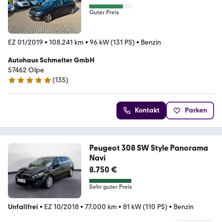
Guter Preis
EZ 01/2019
•
108.241 km
•
96 kW (131 PS)
•
Benzin
Autohaus Schmelter GmbH
57462 Olpe
(
135
)
4.8 Sterne
Kontakt
Parken
Peugeot 308 SW Style Panorama
Navi
8.750 €
Sehr guter Preis
Unfallfrei
•
EZ 10/2018
•
77.000 km
•
81 kW (110 PS)
•
Benzin