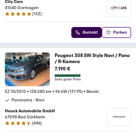
City Cars
41540 Dormagen
(
152
)
4.8 Sterne
Kontakt
Parken
Peugeot 308 SW Style Navi / Pano
/ R-Kamera
7.190 €
Sehr guter Preis
EZ 10/2015
•
138.280 km
•
96 kW (131 PS)
•
Benzin
Panorama - Navi
Hauck Automobile GmbH
67098 Bad Dürkheim
(
446
)
4.4 Sterne