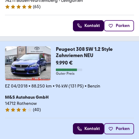
74211 Baden-Württemberg - Leingarten
(
65
)
4.9 Sterne
Kontakt
Parken
Peugeot 308 SW 1.2 Style
Zahnriemen NEU
9.990 €
Guter Preis
EZ 04/2018
•
88.250 km
•
96 kW (131 PS)
•
Benzin
M&S Autohaus GmbH
14712 Rathenow
(
40
)
4.1 Sterne
Kontakt
Parken