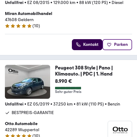
Unfallfrei
•
EZ 08/2015
•
129.000 km
•
88 kW (120 PS)
•
Diesel
Miran Automobilhandel
47608 Geldern
(
10
)
5 Sterne
Kontakt
Parken
Peugeot 308 Style | Pano |
Klimaauto. | PDC | 1. Hand
8.990 €
Sehr guter Preis
Unfallfrei
•
EZ 05/2019
•
37.250 km
•
81 kW (110 PS)
•
Benzin
BESTPREIS-GARANTIE
Otto Automobile
42289 Wuppertal
(
10
)