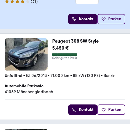
(
31
)
4 Sterne
Kontakt
Parken
Peugeot 308 SW Style
5.450 €
Sehr guter Preis
Unfallfrei
•
EZ 06/2013
•
71.000 km
•
88 kW (120 PS)
•
Benzin
Automobile Patkovic
41069 Mönchengladbach
Kontakt
Parken