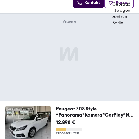
Kontakt
Parken
Peugeot 308 Style
*Panorama*Kamera*CarPlay*Na
vi*SHZ*PDC*
12.890 €
Erhöhter Preis