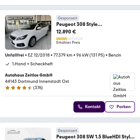
Gesponsert
Peugeot 308 Style
*Panorama*Kamera*CarPlay*Na
12.890 €
vi*SHZ*PDC*
Erhöhter Preis
Unfallfrei
•
EZ 12/2018
•
77.379 km
•
96 kW (131 PS)
•
Benzin
1.Hand + Scheckheft
Autohaus Zeitlos GmbH
44143 Dortmund Innenstadt Ost
(
376
)
4.7 Sterne
Kontakt
Parken
Gesponsert
Peugeot 308 SW 1.5 BlueHDI Style