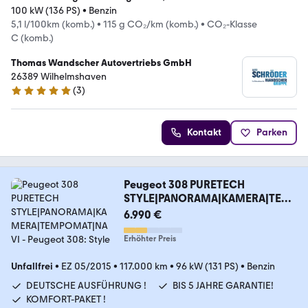
100 kW (136 PS)
•
Benzin
5,1 l/100km (komb.)
•
115 g CO₂/km (komb.)
•
CO₂-Klasse
C (komb.)
Thomas Wandscher Autovertriebs GmbH
26389 Wilhelmshaven
(
3
)
5 Sterne
Kontakt
Parken
Peugeot 308 PURETECH
STYLE|PANORAMA|KAMERA|TEM
POMAT|NAVI
6.990 €
Erhöhter Preis
Unfallfrei
•
EZ 05/2015
•
117.000 km
•
96 kW (131 PS)
•
Benzin
DEUTSCHE AUSFÜHRUNG !
BIS 5 JAHRE GARANTIE!
KOMFORT-PAKET !