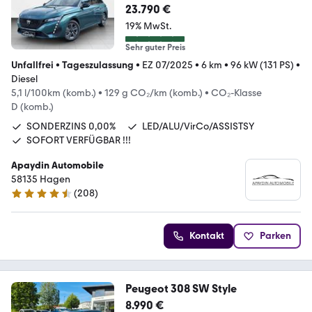
8G-AUT/ACC/LED/LM
23.790 €
19% MwSt.
Sehr guter Preis
Unfallfrei
•
Tageszulassung
•
EZ 07/2025
•
6 km
•
96 kW (131 PS)
•
Diesel
5,1 l/100km (komb.)
•
129 g CO₂/km (komb.)
•
CO₂-Klasse
D (komb.)
SONDERZINS 0,00%
LED/ALU/VirCo/ASSISTSY
SOFORT VERFÜGBAR !!!
Apaydin Automobile
58135 Hagen
(
208
)
4.7 Sterne
Kontakt
Parken
Peugeot 308 SW Style
8.990 €