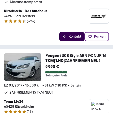
Abstandstempomat
Kirschstein - Das Autohaus
36251 Bad Hersfeld
(
393
)
4.7 Sterne
Kontakt
Parken
Peugeot 308 Style AB 99€ NUR 16
TKM|1.HD|ZAHNRIEMEN NEU!
9.990 €
Sehr guter Preis
EZ 03/2017
•
16.800 km
•
81 kW (110 PS)
•
Benzin
ZAHNRIEMEN 15 TKM NEU!
Team Mo24
65428 Rüsselsheim
(
18
)