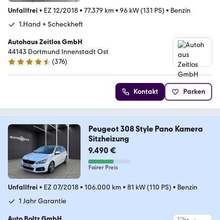
Unfallfrei
•
EZ 12/2018
•
77.379 km
•
96 kW (131 PS)
•
Benzin
1.Hand + Scheckheft
Autohaus Zeitlos GmbH
44143 Dortmund Innenstadt Ost
(
376
)
4.7 Sterne
Kontakt
Parken
Peugeot 308 Style Pano Kamera
Sitzheizung
9.490 €
Fairer Preis
Unfallfrei
•
EZ 07/2018
•
106.000 km
•
81 kW (110 PS)
•
Benzin
1 Jahr Garantie
Auto Boltz GmbH