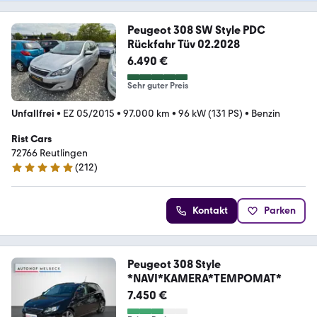
Peugeot 308 SW Style PDC
Rückfahr Tüv 02.2028
6.490 €
Sehr guter Preis
Unfallfrei
•
EZ 05/2015
•
97.000 km
•
96 kW (131 PS)
•
Benzin
Rist Cars
72766 Reutlingen
(
212
)
5 Sterne
Kontakt
Parken
Peugeot 308 Style
*NAVI*KAMERA*TEMPOMAT*
7.450 €