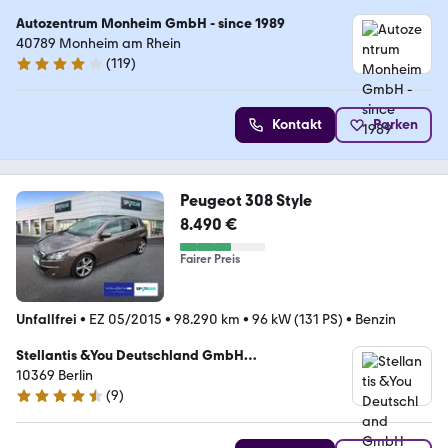
Autozentrum Monheim GmbH - since 1989
40789 Monheim am Rhein
(
119
)
4 Sterne
Kontakt
Parken
Peugeot 308 Style
8.490 €
Fairer Preis
Unfallfrei
•
EZ 05/2015
•
98.290 km
•
96 kW (131 PS)
•
Benzin
Stellantis &You Deutschland GmbH
Gebrauchtwagenzentrum Berlin
10369 Berlin
(
9
)
4.5 Sterne