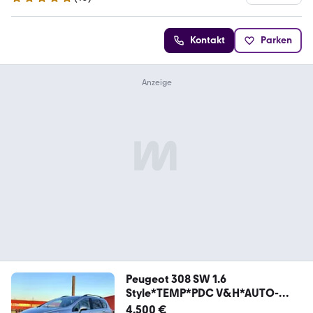
5 Sterne
Kontakt
Parken
Peugeot 308 SW 1.6
Style*TEMP*PDC V&H*AUTO-
KLIMA*LED*
4.500 €