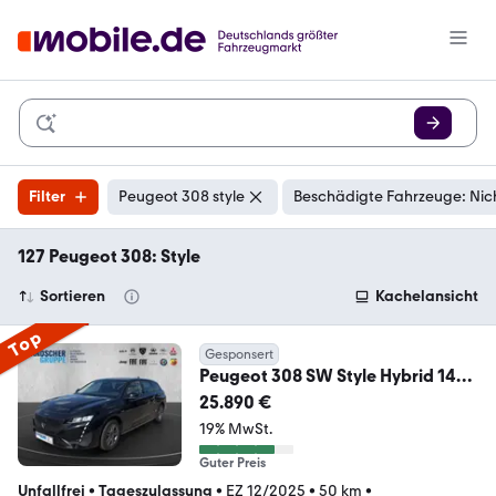
Filter
Peugeot 308 style
Beschädigte Fahrzeuge: Nic
127 Peugeot 308: Style
Sortieren
Kachelansicht
Top
Gesponsert
Peugeot 308 SW Style Hybrid 145
KeyLess+LED+2xKlima+ACC
25.890 €
19% MwSt.
Guter Preis
Unfallfrei
•
Tageszulassung
•
EZ 12/2025
•
50 km
•