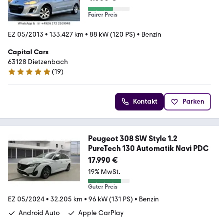
Fairer Preis
EZ 05/2013
•
133.427 km
•
88 kW (120 PS)
•
Benzin
Capital Cars
63128 Dietzenbach
(
19
)
4.9 Sterne
Kontakt
Parken
Peugeot 308 SW Style 1.2
PureTech 130 Automatik Navi PDC
17.990 €
19% MwSt.
Guter Preis
EZ 05/2024
•
32.205 km
•
96 kW (131 PS)
•
Benzin
Android Auto
Apple CarPlay