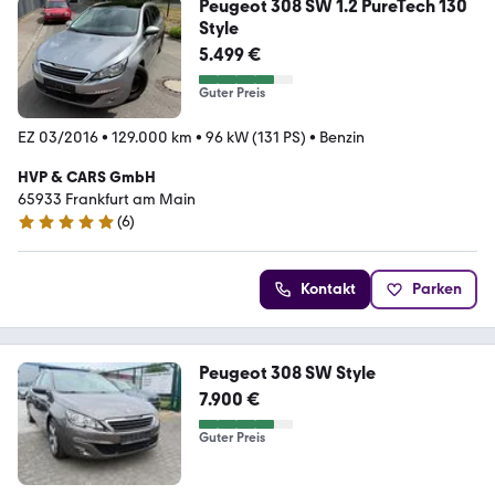
Peugeot 308 SW 1.2 PureTech 130
Style
5.499 €
Guter Preis
EZ 03/2016
•
129.000 km
•
96 kW (131 PS)
•
Benzin
HVP & CARS GmbH
65933 Frankfurt am Main
(
6
)
5 Sterne
Kontakt
Parken
Peugeot 308 SW Style
7.900 €
Guter Preis