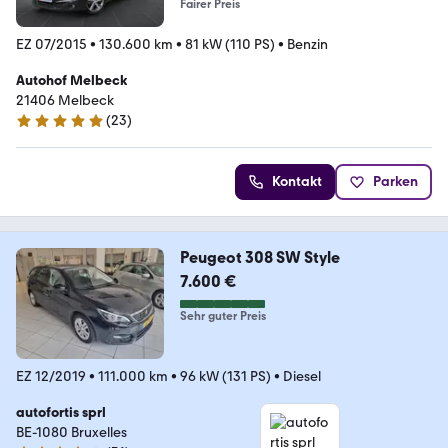
Fairer Preis
EZ 07/2015
•
130.600 km
•
81 kW (110 PS)
•
Benzin
Autohof Melbeck
21406 Melbeck
(
23
)
4.8 Sterne
Kontakt
Parken
Peugeot 308 SW Style
7.600 €
Sehr guter Preis
EZ 12/2019
•
111.000 km
•
96 kW (131 PS)
•
Diesel
autofortis sprl
BE-1080 Bruxelles