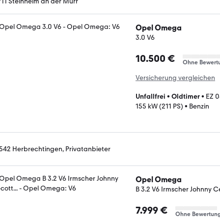
711 Steinheim an der Murr
Opel Omega
3.0 V6
10.500 €
Ohne Bewert
Versicherung vergleichen
Unfallfrei
•
Oldtimer
•
EZ 
155 kW (211 PS)
•
Benzin
542 Herbrechtingen, Privatanbieter
Opel Omega
B 3.2 V6 Irmscher Johnny Ce
7.999 €
Ohne Bewertun