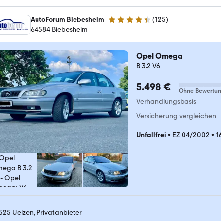
AutoForum Biebesheim
(
125
)
4.4 Sterne
64584 Biebesheim
Opel Omega
B 3.2 V6
5.498 €
Ohne Bewertu
Verhandlungsbasis
Versicherung vergleichen
Unfallfrei
•
EZ 04/2002
•
1
525 Uelzen, Privatanbieter