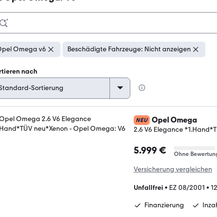
pel Omega v6
Beschädigte Fahrzeuge: Nicht anzeigen
rtieren nach
Opel Omega
NEU
2.6 V6 Elegance *1.Hand*
5.999 €
Ohne Bewertun
Versicherung vergleichen
Unfallfrei
•
EZ 08/2001
•
1
Finanzierung
Inz