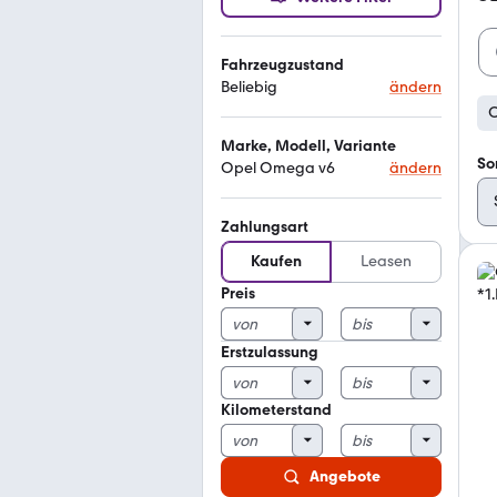
Fahrzeugzustand
Beliebig
ändern
O
Marke, Modell, Variante
So
Opel Omega v6
ändern
Zahlungsart
Kaufen
Leasen
Preis
Erstzulassung
Kilometerstand
Angebote