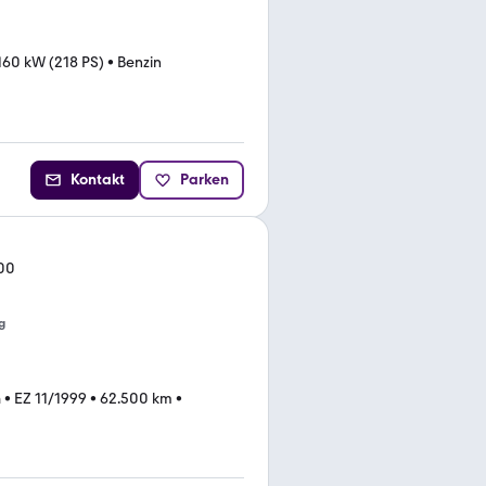
160 kW (218 PS)
•
Benzin
Kontakt
Parken
100
g
n
•
EZ 11/1999
•
62.500 km
•