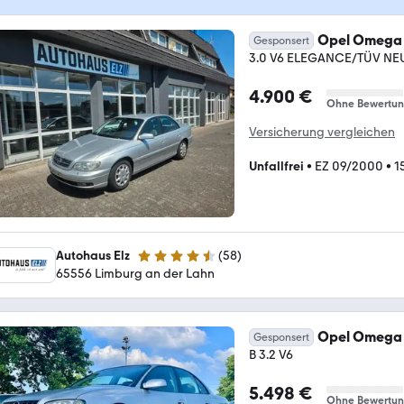
Opel Omega
Gesponsert
3.0 V6 ELEGANCE/TÜV NE
4.900 €
Ohne Bewertu
Versicherung vergleichen
Unfallfrei
•
EZ 09/2000
•
1
Autohaus Elz
(
58
)
4.7 Sterne
65556 Limburg an der Lahn
Opel Omega
Gesponsert
B 3.2 V6
5.498 €
Ohne Bewertu