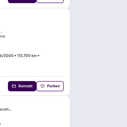
ung
06/2000
•
115.700 km
•
Kontakt
Parken
cott...
g