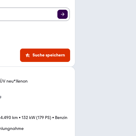
Suche speichern
TÜV neu*Xenon
g
24.490 km
•
132 kW (179 PS)
•
Benzin
ahlungnahme