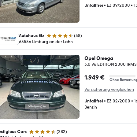
Unfallfrei
•
EZ 09/2000
•
1
Autohaus Elz
(
58
)
4.7 Sterne
65556 Limburg an der Lahn
Opel Omega
3.0 V6 EDITION 2000 IRM
1.949 €
Ohne Bewertun
Versicherung vergleichen
Unfallfrei
•
EZ 02/2000
•
1
Benzin
estigious Cars
(
282
)
4.5 Sterne