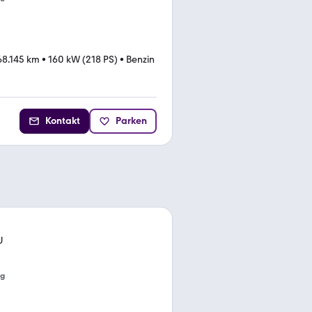
68.145 km
•
160 kW (218 PS)
•
Benzin
Kontakt
Parken
U
ng