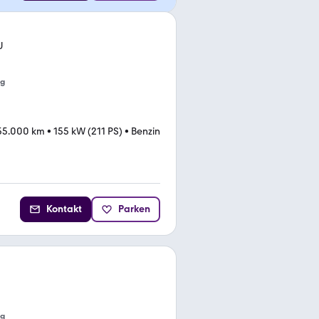
U
ng
55.000 km
•
155 kW (211 PS)
•
Benzin
Kontakt
Parken
ng