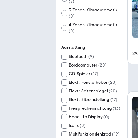
(
5
)
3-Zonen-Klimaautomatik
(
0
)
4-Zonen-Klimaautomatik
(
0
)
Ausstattung
29
Bluetooth
(
9
)
Bordcomputer
(
20
)
CD-Spieler
(
17
)
Elektr. Fensterheber
(
20
)
Elektr. Seitenspiegel
(
20
)
Elektr. Sitzeinstellung
(
17
)
Freisprecheinrichtung
(
13
)
Head-Up Display
(
0
)
Isofix
(
0
)
Multifunktionslenkrad
(
19
)