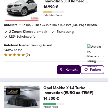
Innovation LED Kamera
Tempomat
16.990 €
Erhöhter Preis
Unfallfrei
•
EZ 08/2018
•
74.273 km
•
103 kW (140 PS)
•
Benzin
2-Zonen-Klimaautomatik
Sitzheizung
LED-Scheinwerfer
Autoland Niederlassung Kassel
34123 Kassel
(
9
)
5 Sterne
Kontakt
Parken
Opel Mokka X 1.4 Turbo
Innovation (EURO 6d-TEMP)
14.500 €
Fairer Preis