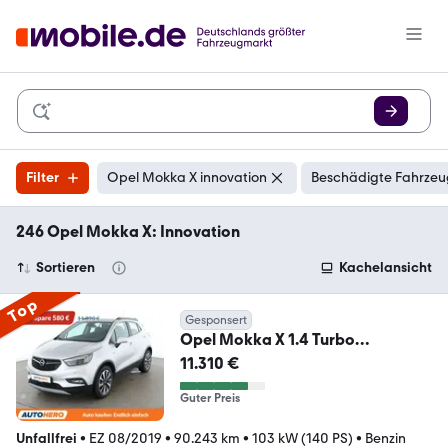
Filter
Opel Mokka X innovation
Beschädigte Fahrzeu
246 Opel Mokka X: Innovation
Sortieren
Kachelansicht
Top
Gesponsert
Opel Mokka X 1.4 Turbo
Innovation Start/Stop *NAV*CAM
11.310 €
Guter Preis
Unfallfrei
•
EZ 08/2019
•
90.243 km
•
103 kW (140 PS)
•
Benzin