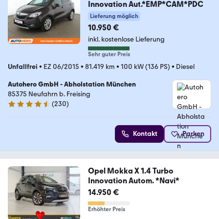
Innovation Aut.*EMP*CAM*PDC
Lieferung möglich
10.950 €
inkl. kostenlose Lieferung
Sehr guter Preis
Unfallfrei
•
EZ 06/2015
•
81.419 km
•
100 kW (136 PS)
•
Diesel
Autohero GmbH - Abholstation München
85375 Neufahrn b. Freising
(
230
)
4.4 Sterne
Kontakt
Parken
Opel Mokka X 1.4 Turbo
Innovation Autom. *Navi*
14.950 €
Erhöhter Preis