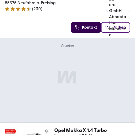
85375 Neufahrn b. Freising
(
230
)
4.4 Sterne
Kontakt
Parken
Opel Mokka X 1.4 Turbo