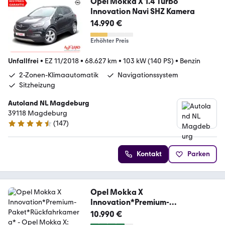
Opel Mokka X 1.4 Turbo
Innovation Navi SHZ Kamera
14.990 €
Erhöhter Preis
Unfallfrei
•
EZ 11/2018
•
68.627 km
•
103 kW (140 PS)
•
Benzin
2-Zonen-Klimaautomatik
Navigationssystem
Sitzheizung
Autoland NL Magdeburg
39118 Magdeburg
(
147
)
4.6 Sterne
Kontakt
Parken
Opel Mokka X
Innovation*Premium-
Paket*Rückfahrkamera*
10.990 €