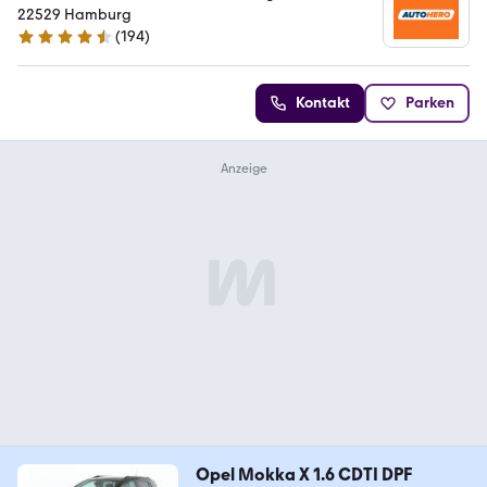
22529 Hamburg
(
194
)
4.6 Sterne
Kontakt
Parken
Opel Mokka X 1.6 CDTI DPF