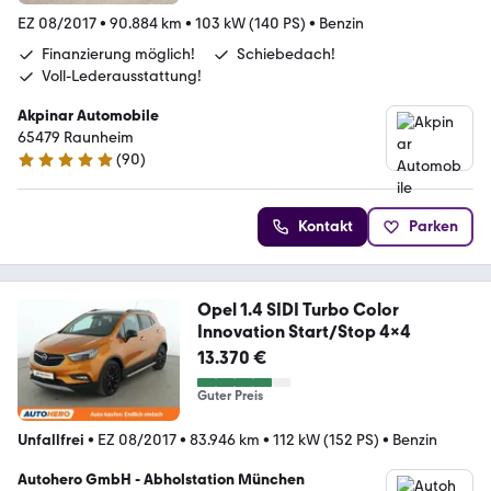
EZ 08/2017
•
90.884 km
•
103 kW (140 PS)
•
Benzin
Finanzierung möglich!
Schiebedach!
Voll-Lederausstattung!
Akpinar Automobile
65479 Raunheim
(
90
)
4.8 Sterne
Kontakt
Parken
Opel 1.4 SIDI Turbo Color
Innovation Start/Stop 4x4
13.370 €
Guter Preis
Unfallfrei
•
EZ 08/2017
•
83.946 km
•
112 kW (152 PS)
•
Benzin
Autohero GmbH - Abholstation München