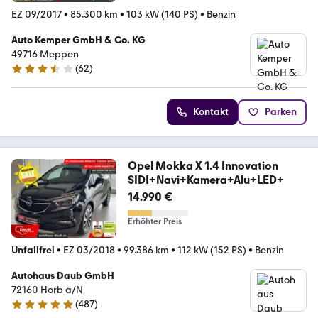
EZ 09/2017
•
85.300 km
•
103 kW (140 PS)
•
Benzin
Auto Kemper GmbH & Co. KG
49716 Meppen
(
62
)
3.5 Sterne
Kontakt
Parken
Opel Mokka X 1.4 Innovation
SIDI+Navi+Kamera+Alu+LED+
14.990 €
Erhöhter Preis
Unfallfrei
•
EZ 03/2018
•
99.386 km
•
112 kW (152 PS)
•
Benzin
Autohaus Daub GmbH
72160 Horb a/N
(
487
)
4.8 Sterne