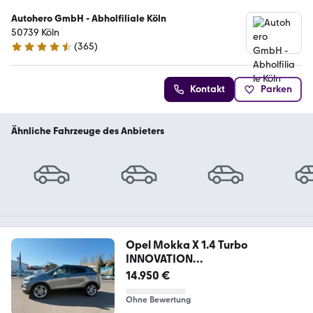
Autohero GmbH - Abholfiliale Köln
50739 Köln
(
365
)
4.6 Sterne
Kontakt
Parken
Ähnliche Fahrzeuge des Anbieters
Opel Mokka X 1.4 Turbo
INNOVATION
(SCHIEBEDACH*LEDER)
14.950 €
Ohne Bewertung