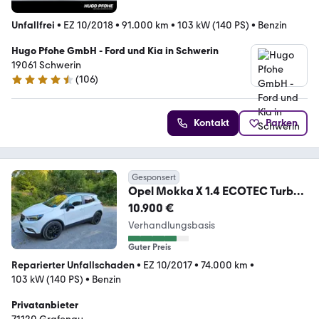
Unfallfrei
•
EZ 10/2018
•
91.000 km
•
103 kW (140 PS)
•
Benzin
Hugo Pfohe GmbH - Ford und Kia in Schwerin
19061 Schwerin
(
106
)
4.6 Sterne
Kontakt
Parken
Gesponsert
Opel Mokka X 1.4 ECOTEC Turbo
Color INNOVATION S/...
10.900 €
Verhandlungsbasis
Guter Preis
Reparierter Unfallschaden
•
EZ 10/2017
•
74.000 km
•
103 kW (140 PS)
•
Benzin
Privatanbieter