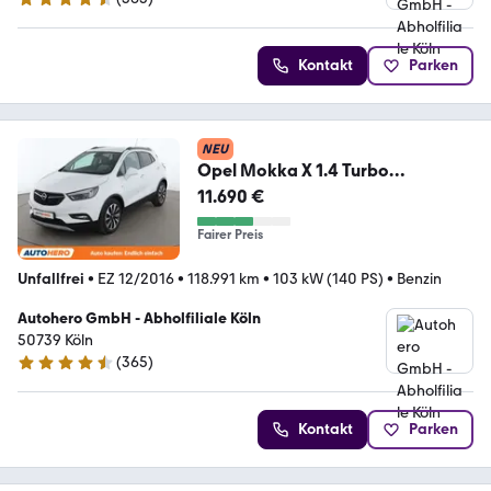
4.6 Sterne
Kontakt
Parken
NEU
Opel Mokka X 1.4 Turbo
Innovation Aut.*LED*CAM*PDC*
11.690 €
Fairer Preis
Unfallfrei
•
EZ 12/2016
•
118.991 km
•
103 kW (140 PS)
•
Benzin
Autohero GmbH - Abholfiliale Köln
50739 Köln
(
365
)
4.6 Sterne
Kontakt
Parken