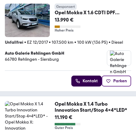
Gesponsert
Opel Mokka X 1.6 CDTI DPF
Innovation
13.990 €
Hoher Preis
Unfallfrei
•
EZ 12/2017
•
107.500 km
•
100 kW (136 PS)
•
Diesel
Auto Galerie Rehlingen GmbH
66780 Rehlingen - Siersburg
Kontakt
Parken
Opel Mokka X 1.4 Turbo
Innovation Start/Stop 4x4*LED*
11.190 €
Guter Preis