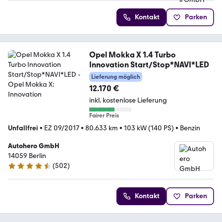
Kontakt
Parken
Opel Mokka X 1.4 Turbo
Innovation Start/Stop*NAVI*LED
Lieferung möglich
12.170 €
inkl. kostenlose Lieferung
Fairer Preis
Unfallfrei
•
EZ 09/2017
•
80.633 km
•
103 kW (140 PS)
•
Benzin
Autohero GmbH
14059 Berlin
(
502
)
4.5 Sterne
Kontakt
Parken