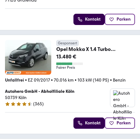
71120 Grafenau
Kontakt
Parken
Gesponsert
Opel Mokka X 1.4 Turbo
Innovation Aut.*LED*NAVI*TEMPO
13.480 €
Fairer Preis
Unfallfrei
•
EZ 09/2017
•
70.016 km
•
103 kW (140 PS)
•
Benzin
Autohero GmbH - Abholfiliale Köln
50739 Köln
(
365
)
4.6 Sterne
Kontakt
Parken