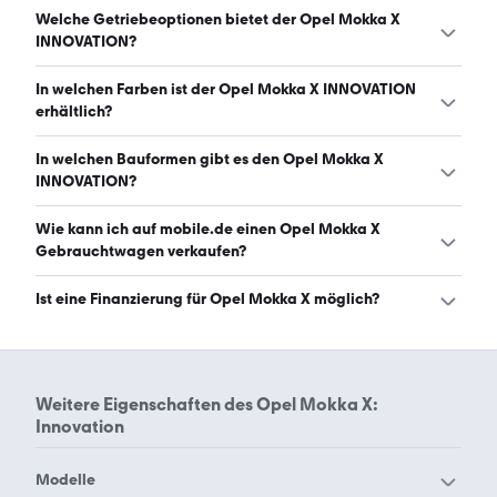
Der Opel Mokka X INNOVATION hat Leistungen zwischen
Welche Getriebeoptionen bietet der Opel Mokka X
136 und 152 PS. (Stand: 9.8.2026)
INNOVATION?
Der Opel Mokka X INNOVATION ist mit manuellem und
In welchen Farben ist der Opel Mokka X INNOVATION
automatischem Getriebe erhältlich. (Stand: 9.8.2026)
erhältlich?
Den Opel Mokka X INNOVATION gibt es in folgenden
In welchen Bauformen gibt es den Opel Mokka X
Farben: schwarz, weiß, grau, silber, braun, blau, orange,
INNOVATION?
rot und gold. Die häufigste Farbe ist schwarz. (Stand:
9.8.2026)
Den Opel Mokka X INNOVATION gibt es in folgenden
Wie kann ich auf mobile.de einen Opel Mokka X
Bauformen: SUV. (Stand: 9.8.2026)
Gebrauchtwagen verkaufen?
Alle Informationen zum Verkauf an mobile.de-
Ist eine Finanzierung für Opel Mokka X möglich?
Ankaufstationen oder per Inserat auf mobile.de gibt es
auf unserer
Auto verkaufen
Seite.
Ja, ein Großteil der Angebote auf mobile.de kann
entweder über den Händler oder einen Autokredit
finanziert werden. Die ungefähre Rate kann auf der
Weitere Eigenschaften des
Opel Mokka X:
jeweiligen Angebotsseite berechnet werden.
Innovation
Modelle