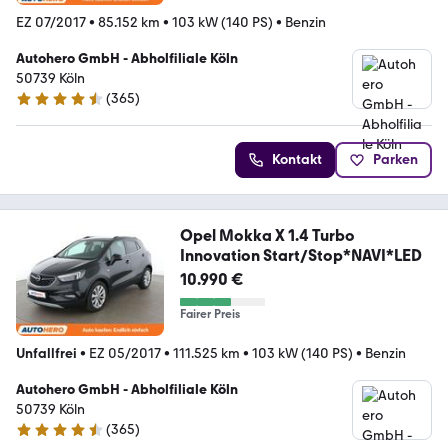
EZ 07/2017
•
85.152 km
•
103 kW (140 PS)
•
Benzin
Autohero GmbH - Abholfiliale Köln
50739 Köln
(
365
)
4.6 Sterne
Kontakt
Parken
Opel Mokka X 1.4 Turbo
Innovation Start/Stop*NAVI*LED
10.990 €
Fairer Preis
Unfallfrei
•
EZ 05/2017
•
111.525 km
•
103 kW (140 PS)
•
Benzin
Autohero GmbH - Abholfiliale Köln
50739 Köln
(
365
)
4.6 Sterne