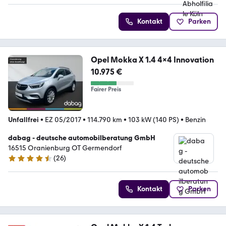
Kontakt
Parken
Opel Mokka X 1.4 4x4 Innovation
10.975 €
Fairer Preis
Unfallfrei
•
EZ 05/2017
•
114.790 km
•
103 kW (140 PS)
•
Benzin
dabag - deutsche automobilberatung GmbH
16515 Oranienburg OT Germendorf
(
26
)
4.5 Sterne
Kontakt
Parken