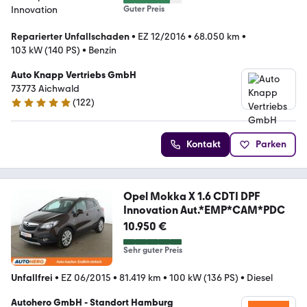
Guter Preis
Reparierter Unfallschaden
•
EZ 12/2016
•
68.050 km
•
103 kW (140 PS)
•
Benzin
Auto Knapp Vertriebs GmbH
73773 Aichwald
(
122
)
5 Sterne
Kontakt
Parken
Opel Mokka X 1.6 CDTI DPF
Innovation Aut.*EMP*CAM*PDC
10.950 €
Sehr guter Preis
Unfallfrei
•
EZ 06/2015
•
81.419 km
•
100 kW (136 PS)
•
Diesel
Autohero GmbH - Standort Hamburg