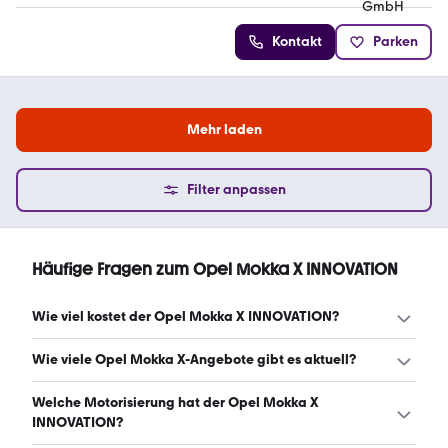
Kontakt
Parken
Mehr laden
Filter anpassen
Häufige Fragen zum Opel Mokka X INNOVATION
Wie viel kostet der Opel Mokka X INNOVATION?
Ein guter Preis für einen Opel Mokka X INNOVATION liegt
Wie viele Opel Mokka X-Angebote gibt es aktuell?
zwischen 10.950 € und 13.490 €. (Stand: 9.8.2026)
Es gibt insgesamt 246 Opel Mokka X bei mobile.de, davon
Welche Motorisierung hat der Opel Mokka X
246 Gebraucht- und 0 Neuwagen. (Stand: 9.8.2026)
INNOVATION?