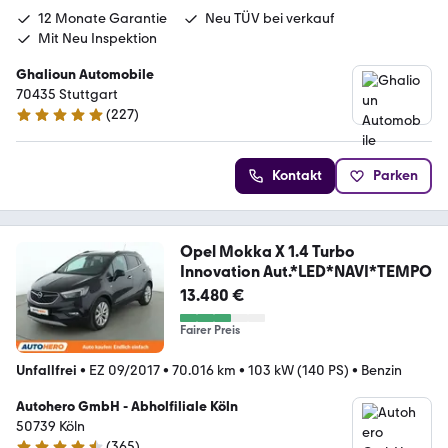
12 Monate Garantie
Neu TÜV bei verkauf
Mit Neu Inspektion
Ghalioun Automobile
70435 Stuttgart
(
227
)
5 Sterne
Kontakt
Parken
Opel Mokka X 1.4 Turbo
Innovation Aut.*LED*NAVI*TEMPO
13.480 €
Fairer Preis
Unfallfrei
•
EZ 09/2017
•
70.016 km
•
103 kW (140 PS)
•
Benzin
Autohero GmbH - Abholfiliale Köln
50739 Köln
(
365
)