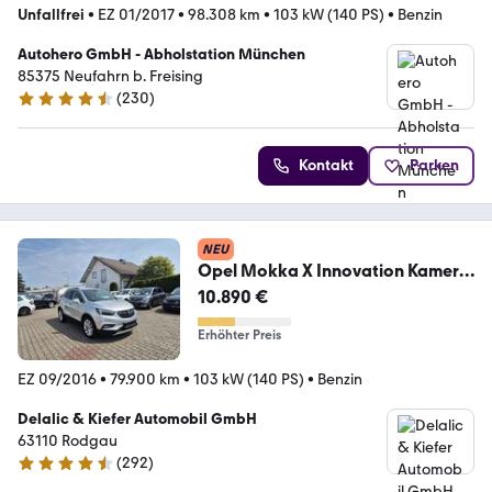
Unfallfrei
•
EZ 01/2017
•
98.308 km
•
103 kW (140 PS)
•
Benzin
Autohero GmbH - Abholstation München
85375 Neufahrn b. Freising
(
230
)
4.4 Sterne
Kontakt
Parken
NEU
Opel Mokka X Innovation Kamera,
AppleCarplay, Flex-Fa
10.890 €
Erhöhter Preis
EZ 09/2016
•
79.900 km
•
103 kW (140 PS)
•
Benzin
Delalic & Kiefer Automobil GmbH
63110 Rodgau
(
292
)
4.7 Sterne