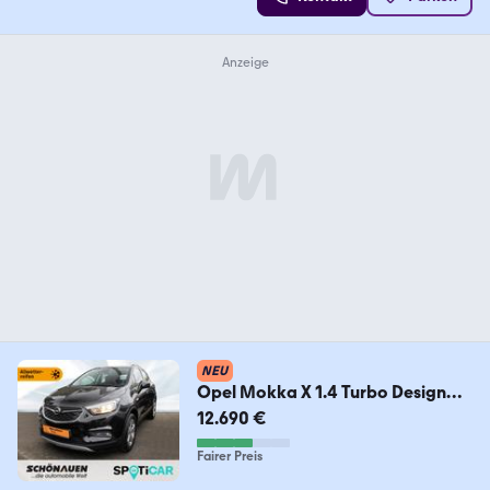
NEU
Opel Mokka X 1.4 Turbo Design
Line +NAV+PDC+ISO+L/SHZ
12.690 €
Fairer Preis