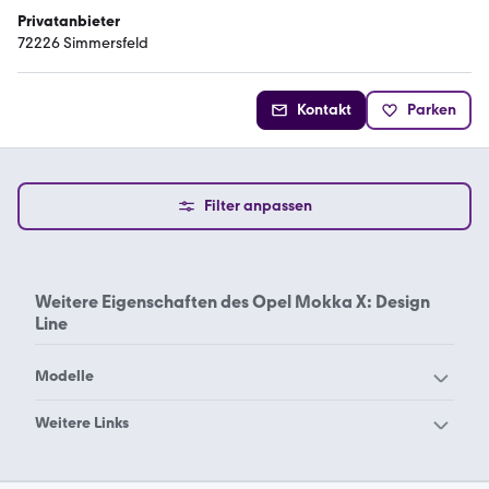
Privatanbieter
72226 Simmersfeld
Kontakt
Parken
Filter anpassen
Weitere Eigenschaften des
Opel Mokka X: Design
Line
Modelle
Opel Adam
Opel Agila
Weitere Links
Opel Ampera-e
Opel Ampera
Opel Mokka X 120-Jahre
Opel Mokka X Active
Opel Antara
Opel Ascona