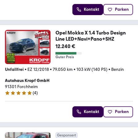
Kontakt
Parken
Opel Mokka X 1.4 Turbo Design
Line LED+Navi+Pano+SHZ
12.240 €
Guter Preis
Unfallfrei
•
EZ 12/2018
•
79.050 km
•
103 kW (140 PS)
•
Benzin
Autohaus Kropf GmbH
91301 Forchheim
(
4
)
4.8 Sterne
Kontakt
Parken
Gesponsert