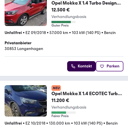
Opel Mokka X 1.4 Turbo Design
Line Automatik Desi...
12.500 €
Verhandlungsbasis
Guter Preis
Unfallfrei
•
EZ 09/2018
•
57.000 km
•
103 kW (140 PS)
•
Benzin
Privatanbieter
30853 Langenhagen
Kontakt
Parken
NEU
Opel Mokka X 1.4 ECOTEC Turbo
Design Line Start/S...
11.200 €
Verhandlungsbasis
Fairer Preis
Unfallfrei
•
EZ 10/2018
•
130.000 km
•
103 kW (140 PS)
•
Benzin