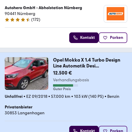
Autohero GmbH - Abholstation Nürnberg
90441 Nürnberg
(
172
)
4.5 Sterne
Kontakt
Parken
Opel Mokka X 1.4 Turbo Design
Line Automatik Desi...
12.500 €
Verhandlungsbasis
Guter Preis
Unfallfrei
•
EZ 09/2018
•
57.000 km
•
103 kW (140 PS)
•
Benzin
Privatanbieter
30853 Langenhagen
Kontakt
Parken