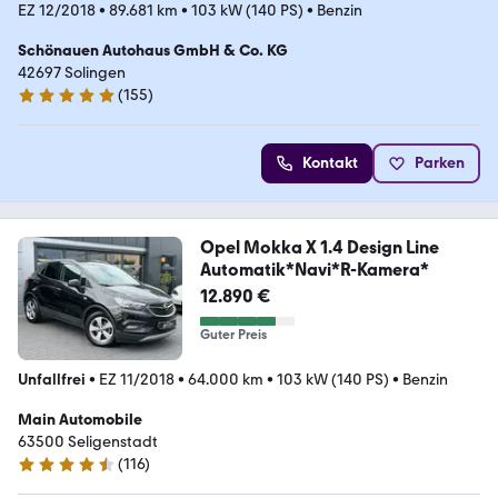
EZ 12/2018
•
89.681 km
•
103 kW (140 PS)
•
Benzin
Schönauen Autohaus GmbH & Co. KG
42697 Solingen
(
155
)
4.8 Sterne
Kontakt
Parken
Opel Mokka X 1.4 Design Line
Automatik*Navi*R-Kamera*
12.890 €
Guter Preis
Unfallfrei
•
EZ 11/2018
•
64.000 km
•
103 kW (140 PS)
•
Benzin
Main Automobile
63500 Seligenstadt
(
116
)
4.4 Sterne