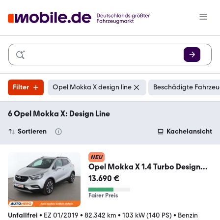
Filter
Opel Mokka X design line
Beschädigte Fahrzeu
6 Opel Mokka X: Design Line
Sortieren
Kachelansicht
NEU
Opel Mokka X 1.4 Turbo Design
Line Aut.*TEMPO*CAM*PDC
13.690 €
Fairer Preis
Unfallfrei
•
EZ 01/2019
•
82.342 km
•
103 kW (140 PS)
•
Benzin