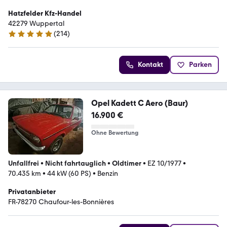
Hatzfelder Kfz-Handel
42279 Wuppertal
(
214
)
4.8 Sterne
Kontakt
Parken
Opel Kadett C Aero (Baur)
16.900 €
Ohne Bewertung
Unfallfrei
•
Nicht fahrtauglich
•
Oldtimer
•
EZ 10/1977
•
70.435 km
•
44 kW (60 PS)
•
Benzin
Privatanbieter
FR-78270 Chaufour-les-Bonnières