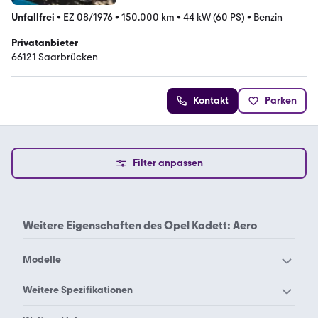
Unfallfrei
•
EZ 08/1976
•
150.000 km
•
44 kW (60 PS)
•
Benzin
Privatanbieter
66121 Saarbrücken
Kontakt
Parken
Filter anpassen
Weitere Eigenschaften des
Opel Kadett: Aero
Modelle
Opel Adam
Opel Agila
Weitere Spezifikationen
Opel Ampera-e
Opel Ampera
Opel Kadett 1.6
Opel Kadett 16v