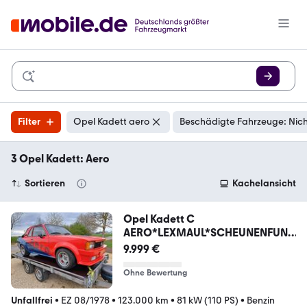
Filter
Opel Kadett aero
Beschädigte Fahrzeuge: Nic
3 Opel Kadett: Aero
Sortieren
Kachelansicht
Opel Kadett C
AERO*LEXMAUL*SCHEUNENFUND
aus 70er
9.999 €
Ohne Bewertung
Unfallfrei
•
EZ 08/1978
•
123.000 km
•
81 kW (110 PS)
•
Benzin