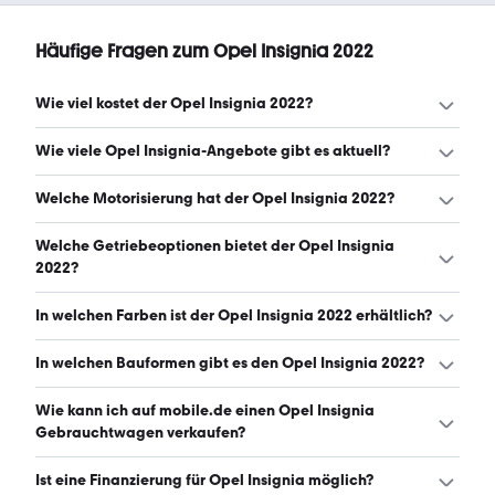
Häufige Fragen zum Opel Insignia 2022
Wie viel kostet der Opel Insignia 2022?
Ein guter Preis für einen Opel Insignia 2022 liegt zwischen
Wie viele Opel Insignia-Angebote gibt es aktuell?
15.462 € und 21.324 €. (Stand: 10.8.2026)
Es gibt insgesamt 338 Opel Insignia bei mobile.de, davon
Welche Motorisierung hat der Opel Insignia 2022?
338 Gebraucht- und 0 Neuwagen. (Stand: 10.8.2026)
Der Opel Insignia 2022 hat Leistungen zwischen 122 und
Welche Getriebeoptionen bietet der Opel Insignia
230 PS. (Stand: 10.8.2026)
2022?
Der Opel Insignia 2022 ist mit automatischem und
In welchen Farben ist der Opel Insignia 2022 erhältlich?
manuellem Getriebe erhältlich. (Stand: 10.8.2026)
Den Opel Insignia 2022 gibt es in folgenden Farben:
In welchen Bauformen gibt es den Opel Insignia 2022?
schwarz, grau, weiß, silber, blau, rot und braun. Die
häufigste Farbe ist schwarz. (Stand: 10.8.2026)
Den Opel Insignia 2022 gibt es in folgenden Bauformen:
Wie kann ich auf mobile.de einen Opel Insignia
Kombi und Limousine. (Stand: 10.8.2026)
Gebrauchtwagen verkaufen?
Alle Informationen zum Verkauf an mobile.de-
Ist eine Finanzierung für Opel Insignia möglich?