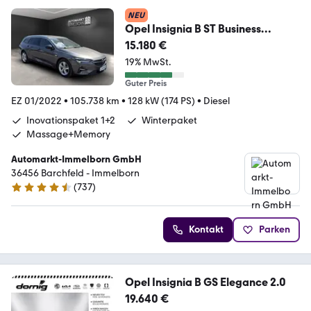
NEU
Opel Insignia B ST Business
Matrix*Navi*HUD*Kamera*AC
15.180 €
19% MwSt.
Guter Preis
EZ 01/2022
•
105.738 km
•
128 kW (174 PS)
•
Diesel
Inovationspaket 1+2
Winterpaket
Massage+Memory
Automarkt-Immelborn GmbH
36456 Barchfeld - Immelborn
(
737
)
4.4 Sterne
Kontakt
Parken
Opel Insignia B GS Elegance 2.0
19.640 €