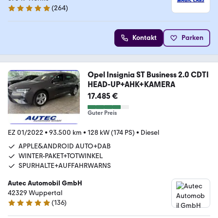
(
264
)
4.9 Sterne
Kontakt
Parken
Opel Insignia ST Business 2.0 CDTI
HEAD-UP+AHK+KAMERA
17.485 €
Guter Preis
EZ 01/2022
•
93.500 km
•
128 kW (174 PS)
•
Diesel
APPLE&ANDROID AUTO+DAB
WINTER-PAKET+TOTWINKEL
SPURHALTE+AUFFAHRWARNS
Autec Automobil GmbH
42329 Wuppertal
(
136
)
4.9 Sterne