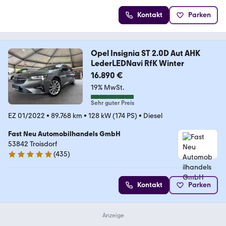
Kontakt
Parken
Opel Insignia ST 2.0D Aut AHK
LederLEDNavi RfK Winter
16.890 €
19% MwSt.
Sehr guter Preis
EZ 01/2022
•
89.768 km
•
128 kW (174 PS)
•
Diesel
Fast Neu Automobilhandels GmbH
53842 Troisdorf
(
435
)
5 Sterne
Kontakt
Parken