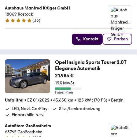
Autohaus Manfred Krüger GmbH
18069 Rostock
(
33
)
4.9 Sterne
Kontakt
Parken
Opel Insignia Sports Tourer 2.0T
Elegance Automatik
21.985 €
19% MwSt.
Fairer Preis
Unfallfrei
•
EZ 01/2022
•
43.650 km
•
125 kW (170 PS)
•
Benzin
LED, Navi, CarPlay
Sitz-/Lenkradheizung
Einparkhilfe h.+v.
AutoStore Großostheim
63762 Großostheim