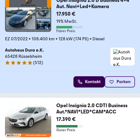
Opel Insignia 2.0 D Business 4x4
Aut. Navi+Led+Kamera
17.950 €
19% MwSt.
Fairer Preis
EZ 07/2022
•
108.400 km
•
128 kW (174 PS)
•
Diesel
Autohaus Dura e.K.
65428 Rüsselsheim
(
512
)
4.8 Sterne
Kontakt
Parken
Opel Insignia 2.0 CDTI Business
Aut.*NAVI*LED*CAM*ACC
17.390 €
Guter Preis