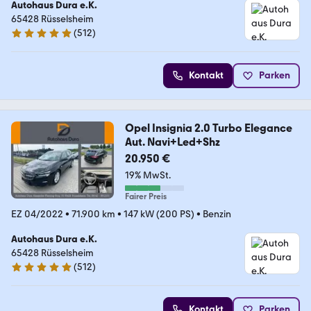
Autohaus Dura e.K.
65428 Rüsselsheim
(
512
)
4.8 Sterne
Kontakt
Parken
Opel Insignia 2.0 Turbo Elegance
Aut. Navi+Led+Shz
20.950 €
19% MwSt.
Fairer Preis
EZ 04/2022
•
71.900 km
•
147 kW (200 PS)
•
Benzin
Autohaus Dura e.K.
65428 Rüsselsheim
(
512
)
4.8 Sterne
Kontakt
Parken