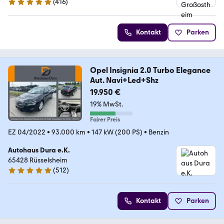
(
416
)
5 Sterne
Kontakt
Parken
Opel Insignia 2.0 Turbo Elegance
Aut. Navi+Led+Shz
19.950 €
19% MwSt.
Fairer Preis
EZ 04/2022
•
93.000 km
•
147 kW (200 PS)
•
Benzin
Autohaus Dura e.K.
65428 Rüsselsheim
(
512
)
4.8 Sterne
Kontakt
Parken