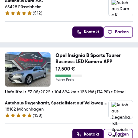
Autohaus Dura e.K.
65428 Rüsselsheim
(
512
)
4.8 Sterne
Kontakt
Parken
Opel Insignia B Sports Tourer
Business LED Kamera APP
17.500 €
Fairer Preis
Unfallfrei
•
EZ 05/2022
•
104.694 km
•
128 kW (174 PS)
•
Diesel
Autohaus Degenhardt, Spezialisiert auf Volkswagen
und Nissan
18182 Mönchhagen
(
158
)
4.8 Sterne
Kontakt
Parken