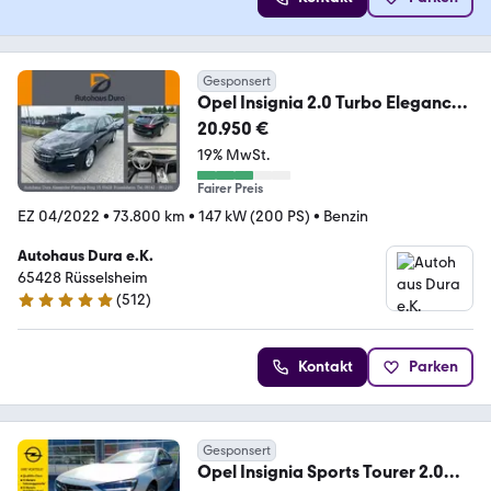
Gesponsert
Opel Insignia 2.0 Turbo Elegance
Aut. Navi+Led+Shz
20.950 €
19% MwSt.
Fairer Preis
EZ 04/2022
•
73.800 km
•
147 kW (200 PS)
•
Benzin
Autohaus Dura e.K.
65428 Rüsselsheim
(
512
)
4.8 Sterne
Kontakt
Parken
Gesponsert
Opel Insignia Sports Tourer 2.0