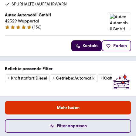
SPURHALTE+AUFFAHRWARN
Autec Automobil GmbH
42329 Wuppertal
(
136
)
4.9 Sterne
Kontakt
Parken
Beliebte passende Filter
+
Kraftstoffart
:
Diesel
+
Getriebe
:
Automatik
+
Kraftstoffart
:
Ben
Mehr laden
Filter anpassen