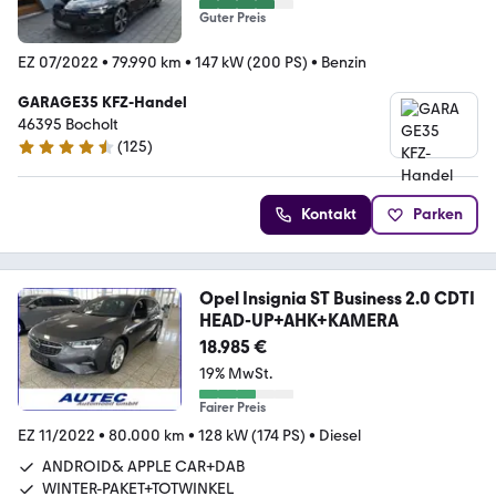
Guter Preis
EZ 07/2022
•
79.990 km
•
147 kW (200 PS)
•
Benzin
GARAGE35 KFZ-Handel
46395 Bocholt
(
125
)
4.6 Sterne
Kontakt
Parken
Opel Insignia ST Business 2.0 CDTI
HEAD-UP+AHK+KAMERA
18.985 €
19% MwSt.
Fairer Preis
EZ 11/2022
•
80.000 km
•
128 kW (174 PS)
•
Diesel
ANDROID& APPLE CAR+DAB
WINTER-PAKET+TOTWINKEL