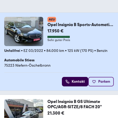
NEU
Opel Insignia B Sports-Automatik-
1.Hand
17.950 €
Sehr guter Preis
Unfallfrei
•
EZ 03/2022
•
84.000 km
•
125 kW (170 PS)
•
Benzin
Automobile Stiess
75223 Niefern-Öschelbronn
Kontakt
Parken
Opel Insignia B GS Ultimate
OPC/AGR-SITZE/8 FACH 20"
21.300 €