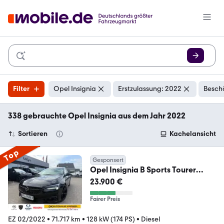
Filter
Opel Insignia
Erstzulassung: 2022
Besch
338 gebrauchte Opel Insignia aus dem Jahr 2022
Sortieren
Kachelansicht
Top
Gesponsert
Opel Insignia B Sports Tourer
Ultimate mit AHK
23.900 €
Fairer Preis
EZ 02/2022
•
71.717 km
•
128 kW (174 PS)
•
Diesel