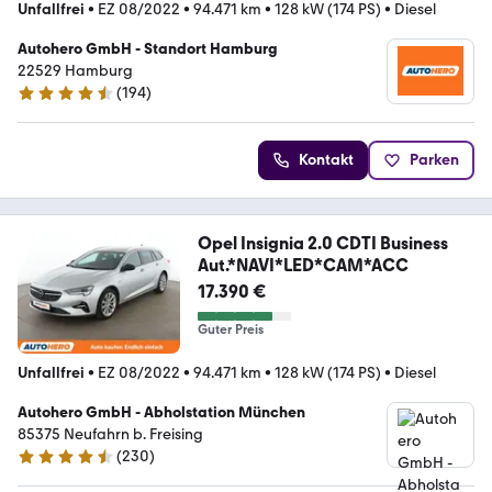
Unfallfrei
•
EZ 08/2022
•
94.471 km
•
128 kW (174 PS)
•
Diesel
Autohero GmbH - Standort Hamburg
22529 Hamburg
(
194
)
4.6 Sterne
Kontakt
Parken
Opel Insignia 2.0 CDTI Business
Aut.*NAVI*LED*CAM*ACC
17.390 €
Guter Preis
Unfallfrei
•
EZ 08/2022
•
94.471 km
•
128 kW (174 PS)
•
Diesel
Autohero GmbH - Abholstation München
85375 Neufahrn b. Freising
(
230
)
4.4 Sterne