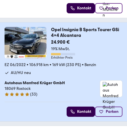
Kontakt
Parken
Opel Insignia B Sports Tourer GSi
4x4 Alcantara
24.900 €
19% MwSt.
Erhöhter Preis
EZ 06/2022
•
106.918 km
•
169 kW (230 PS)
•
Benzin
AU/HU neu
Autohaus Manfred Krüger GmbH
18069 Rostock
(
33
)
4.9 Sterne
Kontakt
Parken