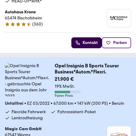
HEAD-UP*AHK*
Autohaus Krone
65474 Bischofsheim
(
360
)
4.6 Sterne
Kontakt
Parken
Opel Insignia B Sports Tourer
Business*Autom.*Flexri.
21.900 €
19% MwSt.
Fairer Preis
Unfallfrei
•
EZ 03/2022
•
67.000 km
•
147 kW (200 PS)
•
Benzin
Flexride Fahrwerk
Fahrassistent-Paket
Lenkradheizung
Magic Cars GmbH
67547 Worms