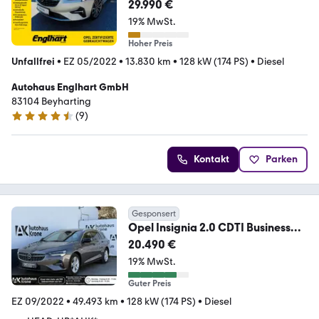
CDTI Eleg. A
29.990 €
19% MwSt.
Hoher Preis
Unfallfrei
•
EZ 05/2022
•
13.830 km
•
128 kW (174 PS)
•
Diesel
Autohaus Englhart GmbH
83104 Beyharting
(
9
)
4.7 Sterne
Kontakt
Parken
Gesponsert
Opel Insignia 2.0 CDTI Business
*HEAD-UP*KEYLESS* AHK
20.490 €
19% MwSt.
Guter Preis
EZ 09/2022
•
49.493 km
•
128 kW (174 PS)
•
Diesel