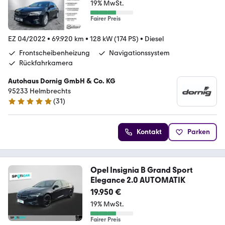
19% MwSt.
Fairer Preis
EZ 04/2022
•
69.920 km
•
128 kW (174 PS)
•
Diesel
Frontscheibenheizung
Navigationssystem
Rückfahrkamera
Autohaus Dornig GmbH & Co. KG
95233 Helmbrechts
(
31
)
5 Sterne
Kontakt
Parken
Opel Insignia B Grand Sport
Elegance 2.0 AUTOMATIK
19.950 €
19% MwSt.
Fairer Preis