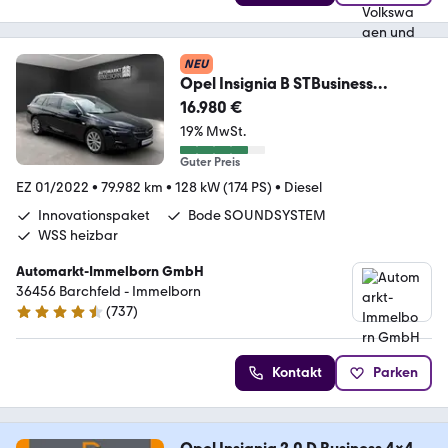
NEU
Opel Insignia B STBusiness
Bose*Kamera*LED*18*DAB*Nav
16.980 €
19% MwSt.
Guter Preis
EZ 01/2022
•
79.982 km
•
128 kW (174 PS)
•
Diesel
Innovationspaket
Bode SOUNDSYSTEM
WSS heizbar
Automarkt-Immelborn GmbH
36456 Barchfeld - Immelborn
(
737
)
4.4 Sterne
Kontakt
Parken