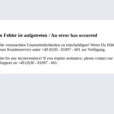
n Fehler ist aufgetreten / An error has occurred
 die verursachten Unannehmlichkeiten zu entschuldigen! Wenn Du Hilfe
unser Kundenservice unter +49 (0)30 - 81097 - 601 zur Verfügung.
se for any inconvenience! If you require assistance, please contact our
upport on +49 (0)30 - 81097 - 601.
e