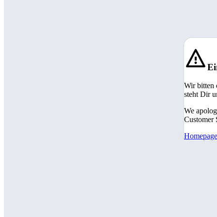
Ei
Wir bitten
steht Dir 
We apologi
Customer S
Homepag