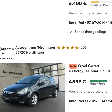
6.400 €
Erhöhter Preis
Versicherung vergleichen
Unfallfrei
•
EZ 07/2014
•
11
Scheckheftgepflegt
Autozentrum Nördlingen
(
30
)
4.9 Sterne
86720 Nördlingen
Opel Corsa
NEU
D Energy *KLIMAAUT.*PDC
4.999 €
Guter Preis
Versicherung vergleichen
Unfallfrei
•
EZ 09/2014
•
9