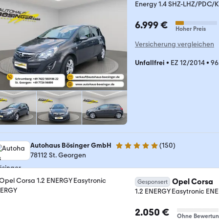
Energy 1.4 SHZ-LHZ/PDC/
6.999 €
Hoher Preis
Versicherung vergleichen
Unfallfrei
•
EZ 12/2014
•
96
Autohaus Bösinger GmbH
(
150
)
5 Sterne
78112 St. Georgen
Opel Corsa
Gesponsert
1.2 ENERGY Easytronic EN
2.050 €
Ohne Bewertu