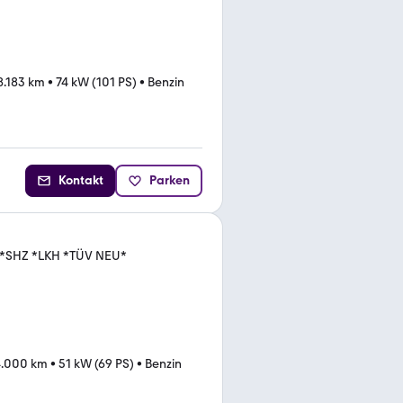
8.183 km
•
74 kW (101 PS)
•
Benzin
Kontakt
Parken
*SHZ *LKH *TÜV NEU*
4.000 km
•
51 kW (69 PS)
•
Benzin