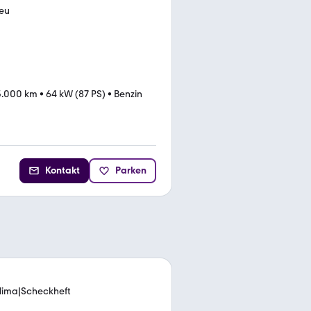
neu
5.000 km
•
64 kW (87 PS)
•
Benzin
Kontakt
Parken
lima|Scheckheft