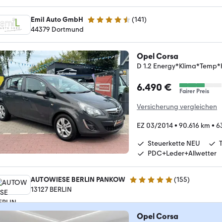
Emil Auto GmbH
(
141
)
4.7 Sterne
44379 Dortmund
Opel Corsa
D 1.2 Energy*Klima*Temp
6.490 €
Fairer Preis
Versicherung vergleichen
EZ 03/2014
•
90.616 km
•
6
Steuerkette NEU
PDC+Leder+Allwetter
AUTOWIESE BERLIN PANKOW
(
155
)
4.9 Sterne
13127 BERLIN
Opel Corsa