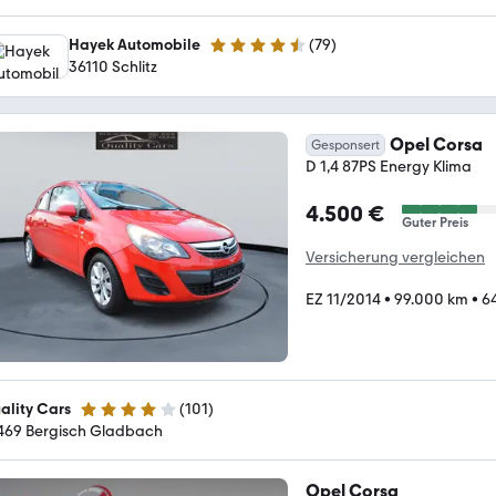
Hayek Automobile
(
79
)
4.3 Sterne
36110 Schlitz
Opel Corsa
Gesponsert
D 1,4 87PS Energy Klima
4.500 €
Guter Preis
Versicherung vergleichen
EZ 11/2014
•
99.000 km
•
6
ality Cars
(
101
)
4.1 Sterne
469 Bergisch Gladbach
Opel Corsa