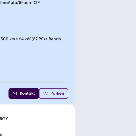
KlimaAuto/8Fach TOP
.300 km
•
64 kW (87 PS)
•
Benzin
Kontakt
Parken
ERGY
ng