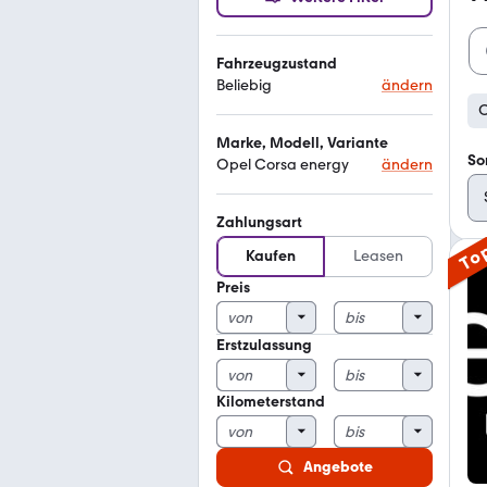
Fahrzeugzustand
Beliebig
ändern
O
Marke, Modell, Variante
So
Opel Corsa energy
ändern
Zahlungsart
To
Kaufen
Leasen
Preis
Erstzulassung
Kilometerstand
Angebote