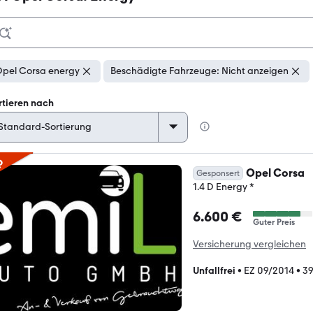
pel Corsa energy
Beschädigte Fahrzeuge: Nicht anzeigen
rtieren nach
p
Opel Corsa
Gesponsert
1.4 D Energy *
6.600 €
Guter Preis
Versicherung vergleichen
Unfallfrei
•
EZ 09/2014
•
39