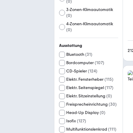
(
0
)
3-Zonen-Klimaautomatik
(
0
)
4-Zonen-Klimaautomatik
(
0
)
Ausstattung
21
Bluetooth
(
31
)
Bordcomputer
(
107
)
CD-Spieler
(
124
)
Elektr. Fensterheber
(
115
)
Elektr. Seitenspiegel
(
117
)
Elektr. Sitzeinstellung
(
0
)
Freisprecheinrichtung
(
30
)
Head-Up Display
(
0
)
Isofix
(
127
)
Multifunktionslenkrad
(
111
)