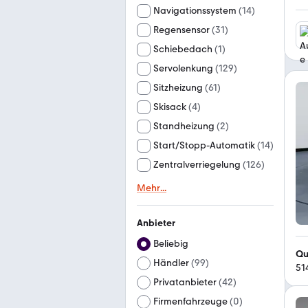
Navigationssystem
(
14
)
Regensensor
(
31
)
Schiebedach
(
1
)
Servolenkung
(
129
)
Sitzheizung
(
61
)
Skisack
(
4
)
Standheizung
(
2
)
Start/Stopp-Automatik
(
14
)
Zentralverriegelung
(
126
)
Mehr
...
Anbieter
Beliebig
Qu
Händler
(
99
)
51
Privatanbieter
(
42
)
Firmenfahrzeuge
(
0
)