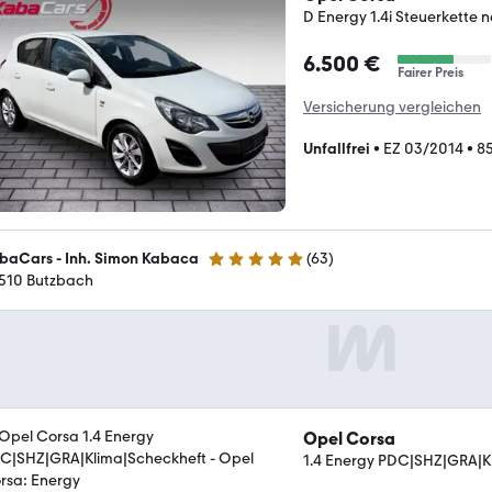
D Energy 1.4i Steuerkette 
6.500 €
Fairer Preis
Versicherung vergleichen
Unfallfrei
•
EZ 03/2014
•
8
baCars - Inh. Simon Kabaca
(
63
)
4.8 Sterne
510 Butzbach
Opel Corsa
1.4 Energy PDC|SHZ|GRA|K