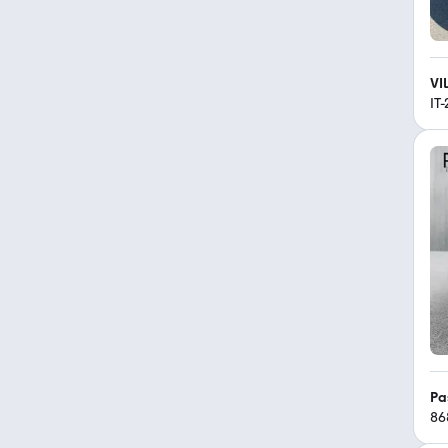
VI
IT
Pa
86