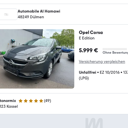
Automobile Al Hamawi
48249 Dülmen
Opel Corsa
E Edition
5.999 €
Ohne Bewertun
Versicherung vergleichen
Unfallfrei
•
EZ 10/2016
•
13
(LPG)
tonormix
(
49
)
5 Sterne
123 Kassel