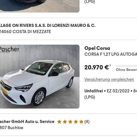
(LPG)
LLAGE ON RIVERS S.A.S. DI LORENZI MAURO & C.
-24060 COSTA DI MEZZATE
Opel Corsa
CORSA F 1,2T LPG AUTOGA
¹
20.970 €
Ohne Bewer
Versicherung vergleichen
Unfallfrei
•
EZ 02/2022
•
8
(LPG)
scher GmbH Auto u. Service
(
4
)
5 Sterne
807 Buchloe