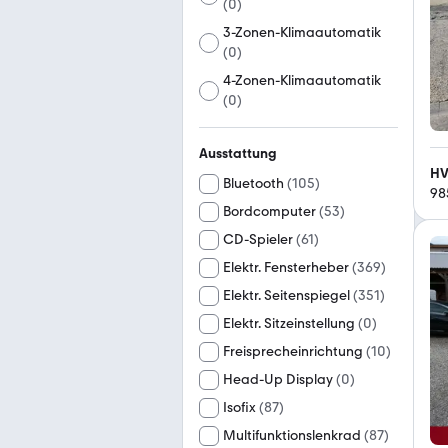
(
0
)
3-Zonen-Klimaautomatik
(
0
)
4-Zonen-Klimaautomatik
(
0
)
Ausstattung
HV
Bluetooth
(
105
)
98
Bordcomputer
(
53
)
CD-Spieler
(
61
)
Elektr. Fensterheber
(
369
)
Elektr. Seitenspiegel
(
351
)
Elektr. Sitzeinstellung
(
0
)
Freisprecheinrichtung
(
10
)
Head-Up Display
(
0
)
Isofix
(
87
)
Multifunktionslenkrad
(
87
)