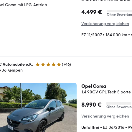
4.499 €
Ohne Bewertu
Versicherung vergleichen
EZ 11/2007
•
164.000 km
•
 Automobile e.K.
(
746
)
4.8 Sterne
906 Kempen
Opel Corsa
1.4 90CV GPL Tech 5 porte 
8.990 €
Ohne Bewertun
Versicherung vergleichen
Unfallfrei
•
EZ 06/2016
•
99