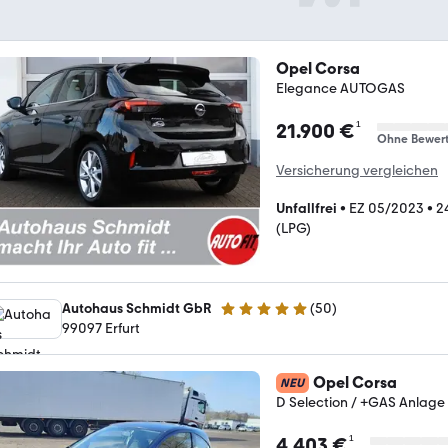
Opel Corsa
Elegance AUTOGAS
¹
21.900 €
Ohne Bewer
Versicherung vergleichen
Unfallfrei
•
EZ 05/2023
•
2
(LPG)
Autohaus Schmidt GbR
(
50
)
5 Sterne
99097 Erfurt
Opel Corsa
NEU
D Selection / +GAS Anlage
¹
4.403 €