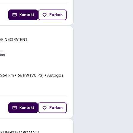
Kontakt
Parken
PER NEOPATENT
ung
.964 km
•
66 kW (90 PS)
•
Autogas
Kontakt
Parken
KLIMA*TEMPOMAT !