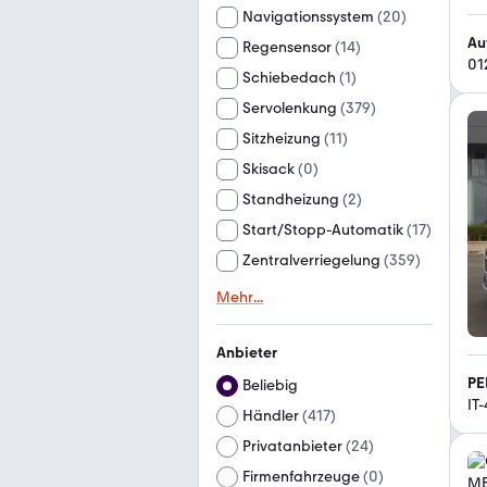
Navigationssystem
(
20
)
Au
Regensensor
(
14
)
01
Schiebedach
(
1
)
Servolenkung
(
379
)
Sitzheizung
(
11
)
Skisack
(
0
)
Standheizung
(
2
)
Start/Stopp-Automatik
(
17
)
Zentralverriegelung
(
359
)
Mehr
...
Anbieter
PE
Beliebig
IT
Händler
(
417
)
Privatanbieter
(
24
)
Firmenfahrzeuge
(
0
)