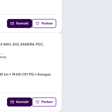
Kontakt
Parken
S NAVI, SHZ, KAMERA, PDC,
tung
40 km
•
74 kW (101 PS)
•
Autogas
Kontakt
Parken