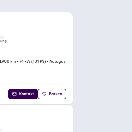
tung
4.900 km
•
74 kW (101 PS)
•
Autogas
Kontakt
Parken