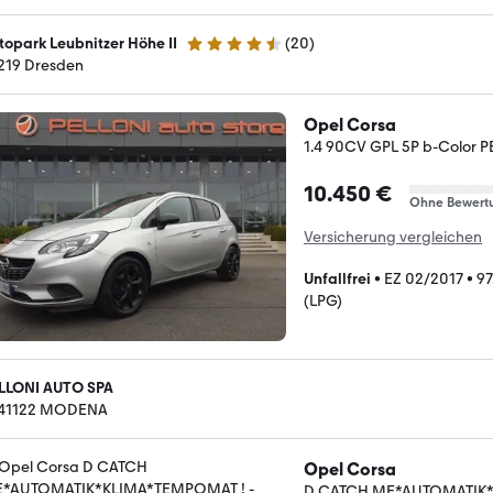
topark Leubnitzer Höhe II
(
20
)
4.5 Sterne
219 Dresden
Opel Corsa
1.4 90CV GPL 5P b-Color 
10.450 €
Ohne Bewert
Versicherung vergleichen
Unfallfrei
•
EZ 02/2017
•
97
(LPG)
LLONI AUTO SPA
-41122 MODENA
Opel Corsa
D CATCH ME*AUTOMATIK*