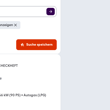
anzeigen
Suche speichern
 SCHECKHEFT
g
66 kW (90 PS)
•
Autogas (LPG)