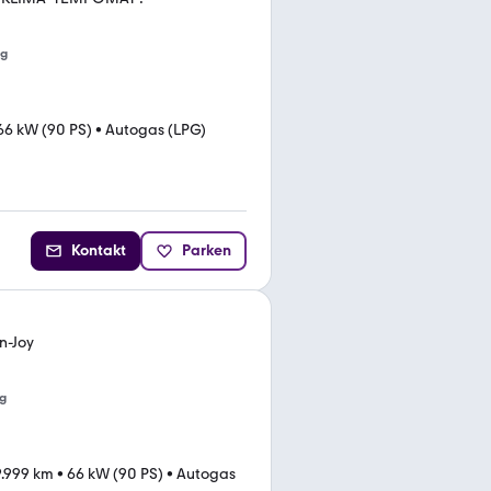
ng
66 kW (90 PS)
•
Autogas (LPG)
Kontakt
Parken
n-Joy
g
.999 km
•
66 kW (90 PS)
•
Autogas