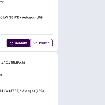
ung
63 kW (86 PS)
•
Autogas (LPG)
Kontakt
Parken
 LPG #AC#TEMP#26
ng
64 kW (87 PS)
•
Autogas (LPG)