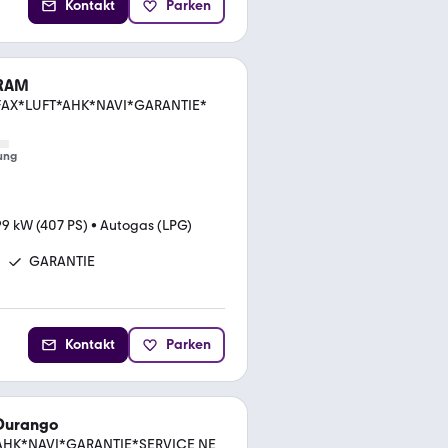
Kontakt
Parken
RAM
AX*LUFT*AHK*NAVI*GARANTIE*
ung
9 kW (407 PS)
•
Autogas (LPG)
GARANTIE
Kontakt
Parken
Durango
HK*NAVI*GARANTIE*SERVICE NE