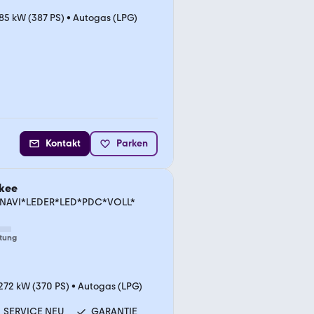
85 kW (387 PS)
•
Autogas (LPG)
Kontakt
Parken
kee
*NAVI*LEDER*LED*PDC*VOLL*
tung
272 kW (370 PS)
•
Autogas (LPG)
SERVICE NEU
GARANTIE