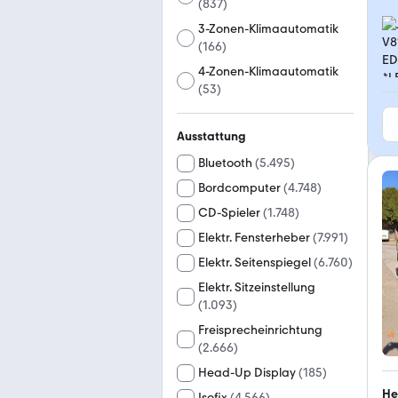
(
837
)
3-Zonen-Klimaautomatik
(
166
)
4-Zonen-Klimaautomatik
(
53
)
Ausstattung
Bluetooth
(
5.495
)
Bordcomputer
(
4.748
)
CD-Spieler
(
1.748
)
Elektr. Fensterheber
(
7.991
)
Elektr. Seitenspiegel
(
6.760
)
Elektr. Sitzeinstellung
(
1.093
)
Freisprecheinrichtung
(
2.666
)
Head-Up Display
(
185
)
He
Isofix
(
4.566
)