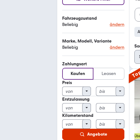
Fahrzeugzustand
Beliebig
ändern
A
Marke, Modell, Variante
So
Beliebig
ändern
Zahlungsart
To
Kaufen
Leasen
Preis
Erstzulassung
Kilometerstand
Angebote