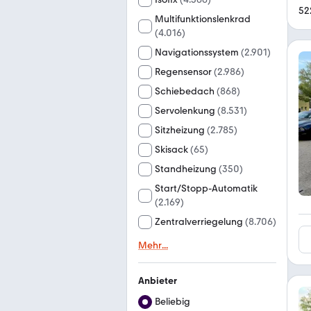
52
Multifunktionslenkrad
(
4.016
)
Navigationssystem
(
2.901
)
Regensensor
(
2.986
)
Schiebedach
(
868
)
Servolenkung
(
8.531
)
Sitzheizung
(
2.785
)
Skisack
(
65
)
Standheizung
(
350
)
Start/Stopp-Automatik
(
2.169
)
Zentralverriegelung
(
8.706
)
Mehr
...
Anbieter
Beliebig