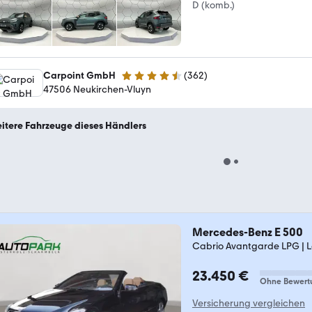
D (komb.)
Carpoint GmbH
(
362
)
4.5 Sterne
47506 Neukirchen-Vluyn
itere Fahrzeuge dieses Händlers
Mercedes-Benz E 500
Cabrio Avantgarde LPG | L
23.450 €
Ohne Bewert
Versicherung vergleichen