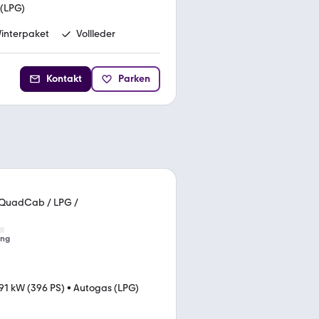
(LPG)
interpaket
Vollleder
Kontakt
Parken
/ QuadCab / LPG /
ung
91 kW (396 PS)
•
Autogas (LPG)