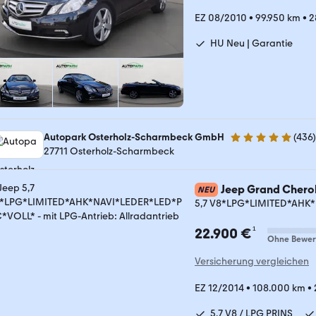
EZ 08/2010
•
99.950 km
•
2
HU Neu | Garantie
Autopark Osterholz-Scharmbeck GmbH
(
436
)
4.9 Sterne
27711 Osterholz-Scharmbeck
Jeep Grand Chero
NEU
5,7 V8*LPG*LIMITED*AHK
¹
22.900 €
Ohne Bewer
Versicherung vergleichen
EZ 12/2014
•
108.000 km
•
5,7 V8 / LPG PRINS