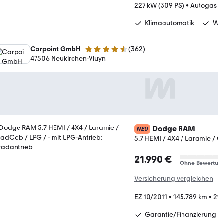
227 kW (309 PS)
•
Autogas 
Klimaautomatik
W
Carpoint GmbH
(
362
)
4.5 Sterne
47506 Neukirchen-Vluyn
Dodge RAM
NEU
5.7 HEMI / 4X4 / Laramie 
21.990 €
Ohne Bewert
Versicherung vergleichen
EZ 10/2011
•
145.789 km
•
2
Garantie/Finanzierung