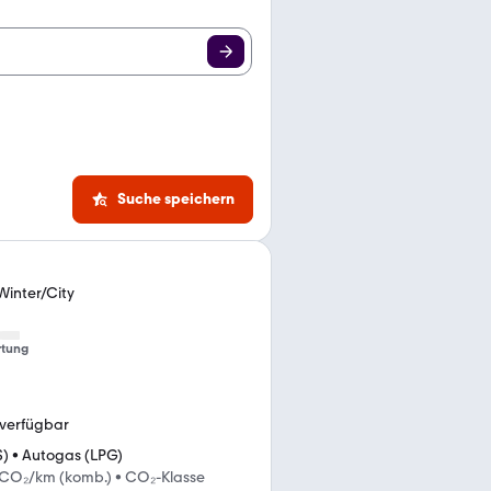
Suche speichern
Winter/City
tung
 verfügbar
S)
•
Autogas (LPG)
 CO₂/km (komb.)
•
CO₂-Klasse