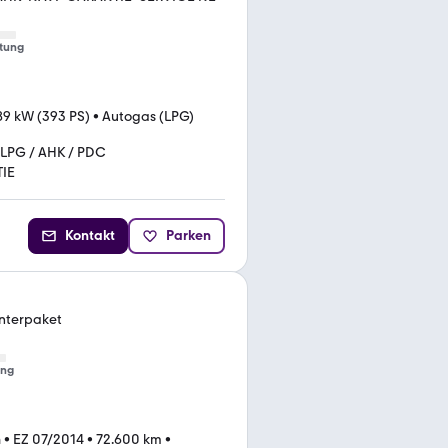
tung
89 kW (393 PS)
•
Autogas (LPG)
LPG / AHK / PDC
IE
Kontakt
Parken
interpaket
ung
n
•
EZ 07/2014
•
72.600 km
•