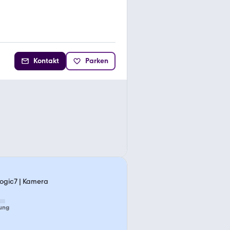
Kontakt
Parken
ogic7 | Kamera
ung