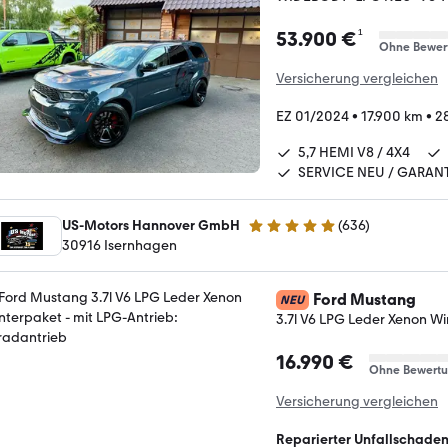
¹
53.900 €
Ohne Bewer
Versicherung vergleichen
EZ 01/2024
•
17.900 km
•
2
5,7 HEMI V8 / 4X4
SERVICE NEU / GARANT
US-Motors Hannover GmbH
(
636
)
4.8 Sterne
30916 Isernhagen
Ford Mustang
NEU
3.7l V6 LPG Leder Xenon W
16.990 €
Ohne Bewert
Versicherung vergleichen
Reparierter Unfallschade