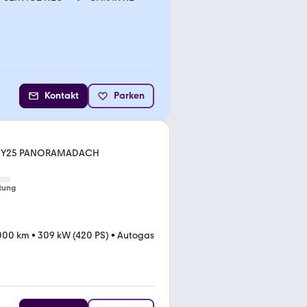
Kontakt
Parken
0L MY25 PANORAMADACH
tung
000 km
•
309 kW (420 PS)
•
Autogas