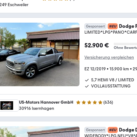
5 Sterne
249 Eschweiler
Dodge 
Gesponsert
NEU
LIMITED*LPG*PANO*CARF
52.900 €
Ohne Bewert
Versicherung vergleichen
EZ 12/2019
•
15.900 km
•
29
5,7 HEMI V8 / LIMITED
VOLLAUSSTATTUNG
US-Motors Hannover GmbH
(
636
)
4.8 Sterne
30916 Isernhagen
Dodge 
Gesponsert
NEU
WIDEBODY*LPG NEU*V8*A