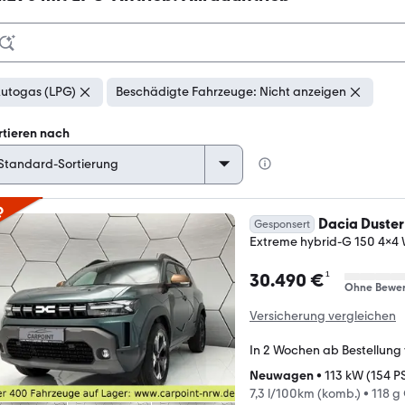
utogas (LPG)
Beschädigte Fahrzeuge: Nicht anzeigen
rtieren nach
p
Dacia Duster
Gesponsert
Extreme hybrid-G 150 4x4 
¹
30.490 €
Ohne Bewer
Versicherung vergleichen
In 2 Wochen ab Bestellung
Neuwagen
•
113 kW (154 P
7,3 l/100km (komb.)
•
118 g