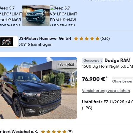
US-Motors Hannover GmbH
(
636
)
4.8 Sterne
30916 Isernhagen
Dodge RAM
Gesponsert
1500 Big Horn Night 3.
¹
76.900 €
Ohne Bewer
Versicherung vergleichen
Unfallfrei
•
EZ 11/2025
•
4.
(LPG)
ribert Westphal e.K.
(
9
)