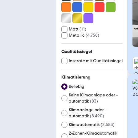
Matt
(
11
)
Metallic
(
4.758
)
Qualitätssiegel
Inserate mit Qualitätssiegel
Klimatisierung
Beliebig
Keine Klimaanlage oder -
automatik
(
83
)
Klimaanlage oder -
automatik
(
8.490
)
Klimaautomatik
(
2.583
)
2-Zonen-Klimaautomatik