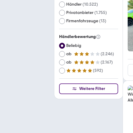
Händler
(
10.522
)
Privatanbieter
(
1.755
)
Firmenfahrzeuge
(
13
)
Händlerbewertung
Beliebig
ab
(
2.246
)
3 Sterne
ab
(
2.167
)
4 Sterne
(
592
)
ab
5 Sterne
Weitere Filter