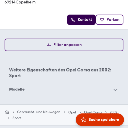
69214 Eppelheim
Kontakt
Parken
Filter anpassen
Weitere Eigenschaften des
Opel Corsa aus 2002:
Sport
Modelle
Opel Adam
Opel Agila
Opel Ampera-e
Opel Ampera
Gebraucht- und Neuwagen
Opel
Opel Corsa
2002
Opel Antara
Opel Ascona
Sport
Suche speichern
Opel Astra Electric
Opel Astra