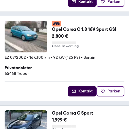
Kontakt
Parken
NEU
Opel Corsa C 1.8 16V Sport GSI
2.800 €
Ohne Bewertung
EZ 07/2002
•
167.300 km
•
92 kW (125 PS)
•
Benzin
Privatanbieter
65468 Trebur
Kontakt
Parken
Opel Corsa C Sport
1.999 €