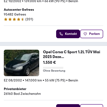
EZ 10/2002
•
139.000 km
•
66 kW (90 PS)
•
Benzin
Autocenter Gefrees
95482 Gefrees
(
201
)
4.3 Sterne
Kontakt
Parken
Opel Corsa C Sport 1.2L TÜV Mai
2025 Deze...
1.550 €
Ohne Bewertung
EZ 08/2002
•
147.000 km
•
55 kW (75 PS)
•
Benzin
Privatanbieter
26160 Bad Zwischenahn