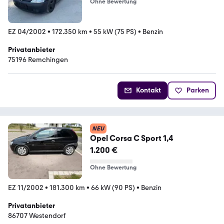
Ohne Bewertung
EZ 04/2002
•
172.350 km
•
55 kW (75 PS)
•
Benzin
Privatanbieter
75196 Remchingen
Kontakt
Parken
NEU
Opel Corsa C Sport 1,4
1.200 €
Ohne Bewertung
EZ 11/2002
•
181.300 km
•
66 kW (90 PS)
•
Benzin
Privatanbieter
86707 Westendorf