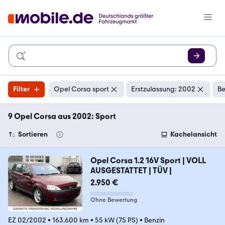
Filter
Opel Corsa sport
Erstzulassung: 2002
Be
9 Opel Corsa aus 2002: Sport
Sortieren
Kachelansicht
Opel Corsa 1.2 16V Sport | VOLL
AUSGESTATTET | TÜV |
2.950 €
Ohne Bewertung
EZ 02/2002
•
163.600 km
•
55 kW (75 PS)
•
Benzin