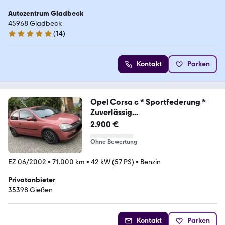
Autozentrum Gladbeck
45968 Gladbeck
(
14
)
4.8 Sterne
Kontakt
Parken
Opel Corsa c * Sportfederung *
Zuverlässig...
2.900 €
Ohne Bewertung
EZ 06/2002
•
71.000 km
•
42 kW (57 PS)
•
Benzin
Privatanbieter
35398 Gießen
Kontakt
Parken