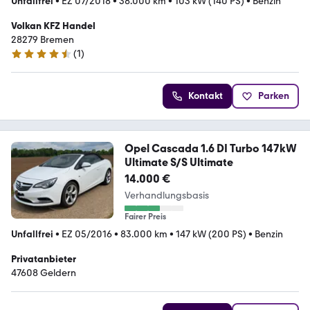
Unfallfrei
•
EZ 07/2018
•
38.000 km
•
103 kW (140 PS)
•
Benzin
Volkan KFZ Handel
28279 Bremen
(
1
)
4.7 Sterne
Kontakt
Parken
Opel Cascada 1.6 DI Turbo 147kW
Ultimate S/S Ultimate
14.000 €
Verhandlungsbasis
Fairer Preis
Unfallfrei
•
EZ 05/2016
•
83.000 km
•
147 kW (200 PS)
•
Benzin
Privatanbieter
47608 Geldern