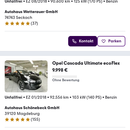
Unfallfrei
•
EZ 08/2018
•
90.600 km
•
125 kW (170 PS)
•
Benzin
Autohaus Wetterauer GmbH
74743 Seckach
(
37
)
5 Sterne
Kontakt
Parken
Opel Cascada Ultimate ecoFlex
9.998 €
Ohne Bewertung
Unfallfrei
•
EZ 01/2018
•
92.556 km
•
103 kW (140 PS)
•
Benzin
Autohaus Schönebeck GmbH
39120 Magdeburg
(
155
)
4.9 Sterne