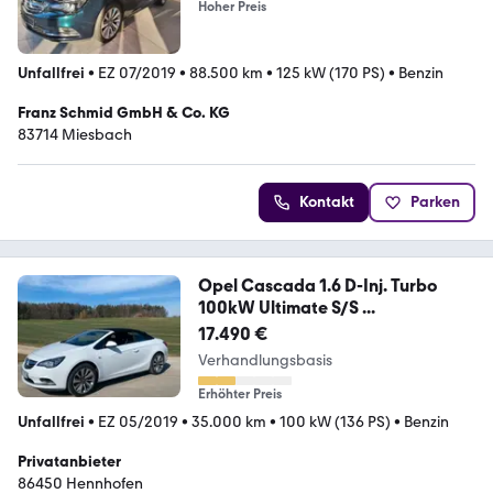
Hoher Preis
Unfallfrei
•
EZ 07/2019
•
88.500 km
•
125 kW (170 PS)
•
Benzin
Franz Schmid GmbH & Co. KG
83714 Miesbach
Kontakt
Parken
Opel Cascada 1.6 D-Inj. Turbo
100kW Ultimate S/S ...
17.490 €
Verhandlungsbasis
Erhöhter Preis
Unfallfrei
•
EZ 05/2019
•
35.000 km
•
100 kW (136 PS)
•
Benzin
Privatanbieter
86450 Hennhofen