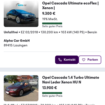
Opel Cascada Ultimate ecoFlex |
Xenon |
9.300 €
19% MwSt.
Sehr guter Preis
Unfallfrei
•
EZ 02/2018
•
130.200 km
•
103 kW (140 PS)
•
Benzin
Alpha Car GmbH
89415 Lauingen
Kontakt
Parken
Opel Cascada 1.4 Turbo Ultimate
Navi Leder Xenon HU N
13.900 €
Sehr guter Preis