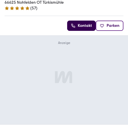
66625 Nohfelden OT Türkismühle
(
57
)
5 Sterne
Kontakt
Parken