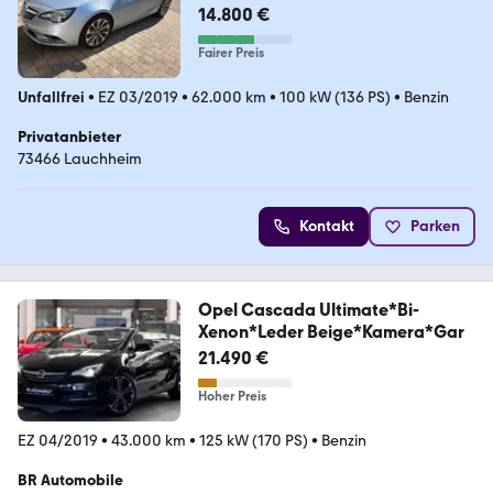
100kW Ultimate Auto...
14.800 €
Fairer Preis
Unfallfrei
•
EZ 03/2019
•
62.000 km
•
100 kW (136 PS)
•
Benzin
Privatanbieter
73466 Lauchheim
Kontakt
Parken
Opel Cascada Ultimate*Bi-
Xenon*Leder Beige*Kamera*Gar
21.490 €
Hoher Preis
EZ 04/2019
•
43.000 km
•
125 kW (170 PS)
•
Benzin
BR Automobile