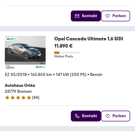
Kontakt
Parken
Opel Cascada Ultimate 1,6 SIDI
11.890 €
Hoher Preis
EZ 05/2018
•
165.850 km
•
147 kW (200 PS)
•
Benzin
Autohaus Orléa
28779 Bremen
(
44
)
5 Sterne
Kontakt
Parken