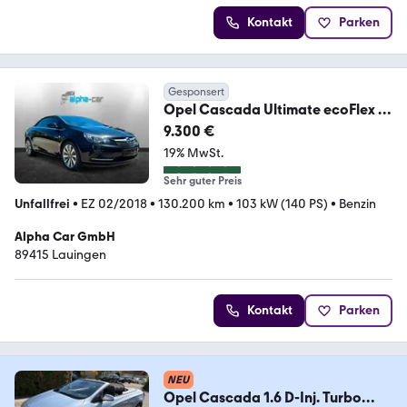
Kontakt
Parken
Gesponsert
Opel Cascada Ultimate ecoFlex |
Xenon |
9.300 €
19% MwSt.
Sehr guter Preis
Unfallfrei
•
EZ 02/2018
•
130.200 km
•
103 kW (140 PS)
•
Benzin
Alpha Car GmbH
89415 Lauingen
Kontakt
Parken
NEU
Opel Cascada 1.6 D-Inj. Turbo