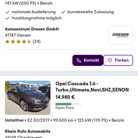
147 kW (200 PS)
•
Benzin
nationale Auslieferung
bundesweite Zulassung
Inzahlungnahme möglich
Autozentrum Dresen GmbH
41747 Viersen
(
24
)
4.4 Sterne
Kontakt
Parken
Opel Cascada 1.6 -
Turbo,Ultimate,Navi,SHZ,XENON
14.980 €
Fairer Preis
Unfallfrei
•
EZ 02/2017
•
99.500 km
•
125 kW (170 PS)
•
Benzin
Rhein Ruhr Automobile
46149 Oberhausen