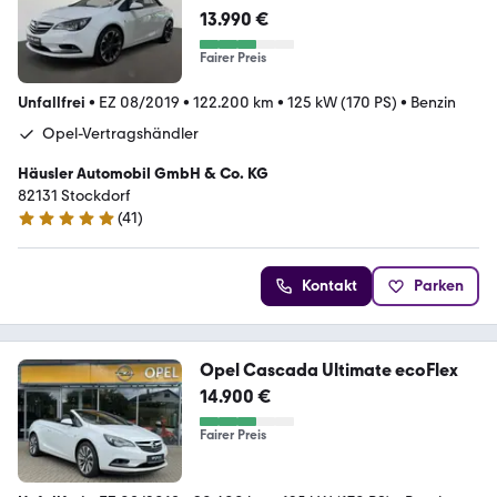
13.990 €
Fairer Preis
Unfallfrei
•
EZ 08/2019
•
122.200 km
•
125 kW (170 PS)
•
Benzin
Opel-Vertragshändler
Häusler Automobil GmbH & Co. KG
82131 Stockdorf
(
41
)
4.8 Sterne
Kontakt
Parken
Opel Cascada Ultimate ecoFlex
14.900 €
Fairer Preis