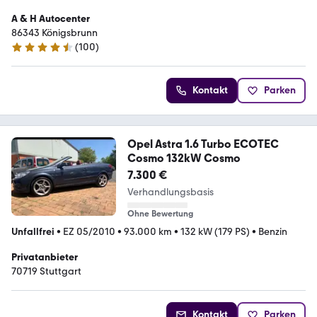
A & H Autocenter
86343 Königsbrunn
(
100
)
4.5 Sterne
Kontakt
Parken
Opel Astra 1.6 Turbo ECOTEC
Cosmo 132kW Cosmo
7.300 €
Verhandlungsbasis
Ohne Bewertung
Unfallfrei
•
EZ 05/2010
•
93.000 km
•
132 kW (179 PS)
•
Benzin
Privatanbieter
70719 Stuttgart
Kontakt
Parken