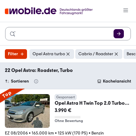
Filter
Opel Astra turbo
Cabrio / Roadster
Besc
22 Opel Astra: Roadster, Turbo
Sortieren
Kachelansicht
Top
Gesponsert
Opel Astra H Twin Top 2.0 Turbo
Cosmo
3.990 €
Ohne Bewertung
EZ 08/2006
•
165.000 km
•
125 kW (170 PS)
•
Benzin