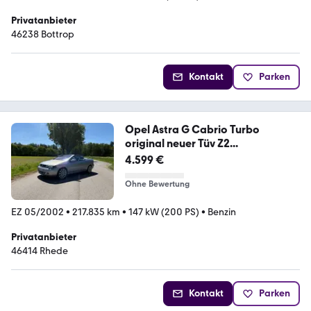
Privatanbieter
46238 Bottrop
Kontakt
Parken
Opel Astra G Cabrio Turbo
original neuer Tüv Z2...
4.599 €
Ohne Bewertung
EZ 05/2002
•
217.835 km
•
147 kW (200 PS)
•
Benzin
Privatanbieter
46414 Rhede
Kontakt
Parken