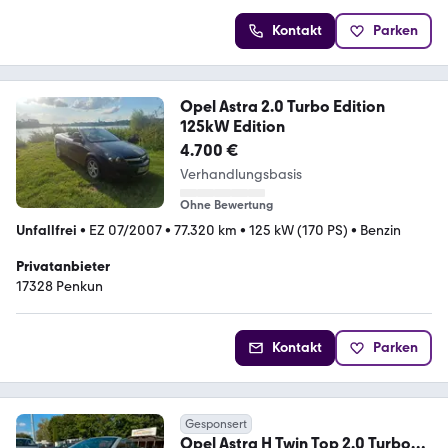
Kontakt
Parken
Opel Astra 2.0 Turbo Edition
125kW Edition
4.700 €
Verhandlungsbasis
Ohne Bewertung
Unfallfrei
•
EZ 07/2007
•
77.320 km
•
125 kW (170 PS)
•
Benzin
Privatanbieter
17328 Penkun
Kontakt
Parken
Gesponsert
Opel Astra H Twin Top 2.0 Turbo