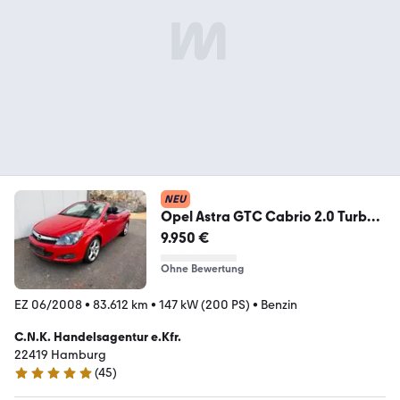
NEU
Opel Astra GTC Cabrio 2.0 Turbo
Seltene 200 PS Versio
9.950 €
Ohne Bewertung
EZ 06/2008
•
83.612 km
•
147 kW (200 PS)
•
Benzin
C.N.K. Handelsagentur e.Kfr.
22419 Hamburg
(
45
)
4.9 Sterne