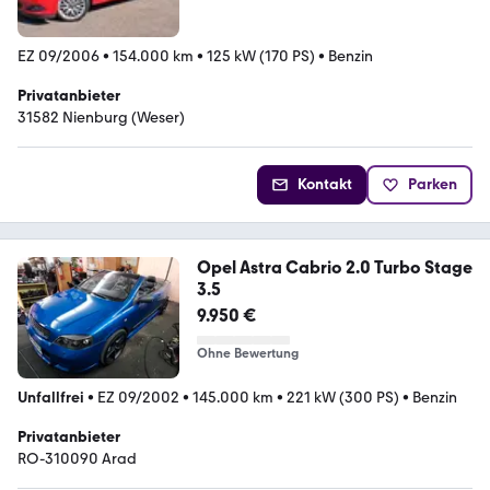
EZ 09/2006
•
154.000 km
•
125 kW (170 PS)
•
Benzin
Privatanbieter
31582 Nienburg (Weser)
Kontakt
Parken
Opel Astra Cabrio 2.0 Turbo Stage
3.5
9.950 €
Ohne Bewertung
Unfallfrei
•
EZ 09/2002
•
145.000 km
•
221 kW (300 PS)
•
Benzin
Privatanbieter
RO-310090 Arad