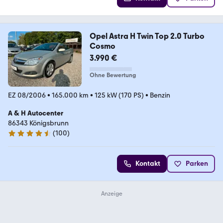
Opel Astra H Twin Top 2.0 Turbo
Cosmo
3.990 €
Ohne Bewertung
EZ 08/2006
•
165.000 km
•
125 kW (170 PS)
•
Benzin
A & H Autocenter
86343 Königsbrunn
(
100
)
4.5 Sterne
Kontakt
Parken