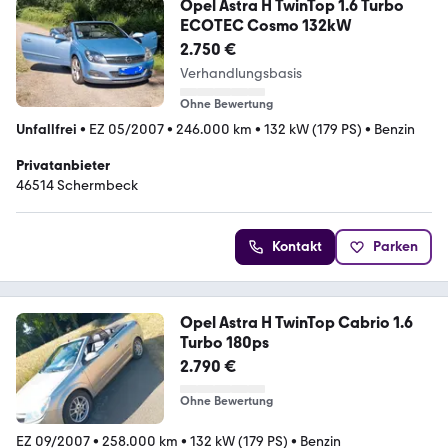
Opel Astra H TwinTop 1.6 Turbo
ECOTEC Cosmo 132kW
2.750 €
Verhandlungsbasis
Ohne Bewertung
Unfallfrei
•
EZ 05/2007
•
246.000 km
•
132 kW (179 PS)
•
Benzin
Privatanbieter
46514 Schermbeck
Kontakt
Parken
Opel Astra H TwinTop Cabrio 1.6
Turbo 180ps
2.790 €
Ohne Bewertung
EZ 09/2007
•
258.000 km
•
132 kW (179 PS)
•
Benzin