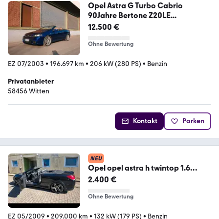
Opel Astra G Turbo Cabrio
90Jahre Bertone Z20LE...
12.500 €
Ohne Bewertung
EZ 07/2003
•
196.697 km
•
206 kW (280 PS)
•
Benzin
Privatanbieter
58456 Witten
Kontakt
Parken
NEU
Opel opel astra h twintop 1.6
turbo OPC LINE
2.400 €
Ohne Bewertung
EZ 05/2009
•
209.000 km
•
132 kW (179 PS)
•
Benzin