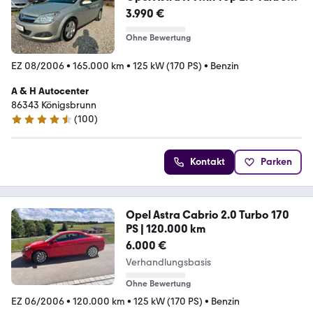
Cosmo
3.990 €
Ohne Bewertung
EZ 08/2006
•
165.000 km
•
125 kW (170 PS)
•
Benzin
A & H Autocenter
86343 Königsbrunn
(
100
)
4.5 Sterne
Kontakt
Parken
Opel Astra Cabrio 2.0 Turbo 170
PS | 120.000 km
6.000 €
Verhandlungsbasis
Ohne Bewertung
EZ 06/2006
•
120.000 km
•
125 kW (170 PS)
•
Benzin