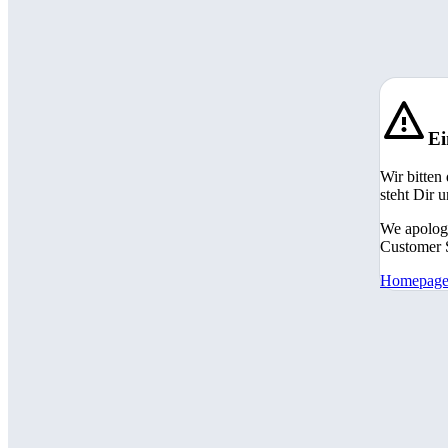
Ei
Wir bitten
steht Dir 
We apologi
Customer S
Homepag