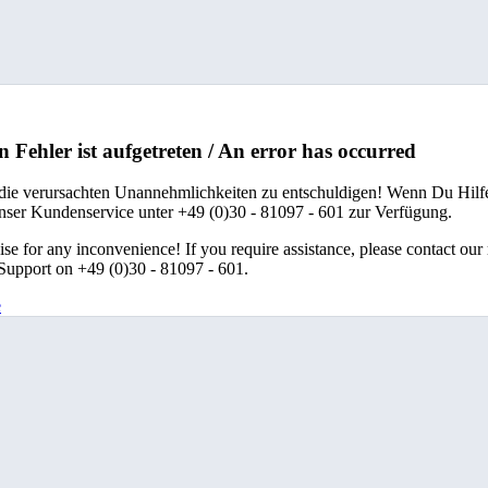
n Fehler ist aufgetreten / An error has occurred
 die verursachten Unannehmlichkeiten zu entschuldigen! Wenn Du Hilfe
unser Kundenservice unter +49 (0)30 - 81097 - 601 zur Verfügung.
se for any inconvenience! If you require assistance, please contact our
upport on +49 (0)30 - 81097 - 601.
e