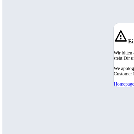
Ei
Wir bitten
steht Dir 
We apologi
Customer S
Homepag