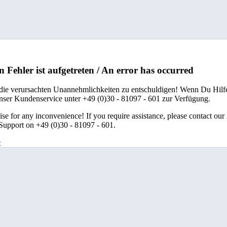
n Fehler ist aufgetreten / An error has occurred
 die verursachten Unannehmlichkeiten zu entschuldigen! Wenn Du Hilfe
unser Kundenservice unter +49 (0)30 - 81097 - 601 zur Verfügung.
se for any inconvenience! If you require assistance, please contact our
upport on +49 (0)30 - 81097 - 601.
e