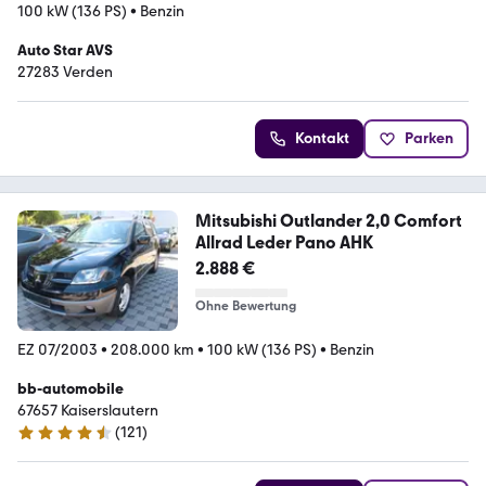
100 kW (136 PS)
•
Benzin
Auto Star AVS
27283 Verden
Kontakt
Parken
Mitsubishi Outlander 2,0 Comfort
Allrad Leder Pano AHK
2.888 €
Ohne Bewertung
EZ 07/2003
•
208.000 km
•
100 kW (136 PS)
•
Benzin
bb-automobile
67657 Kaiserslautern
(
121
)
4.5 Sterne