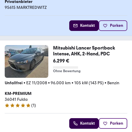
Privatanbieter
95615 MARKTREDWITZ
Kontakt
Parken
Mitsubishi Lancer Sportback
Intense, AHK, 2-Hand, PDC
6.299 €
Ohne Bewertung
Unfallfrei
•
EZ 11/2008
•
96.000 km
•
105 kW (143 PS)
•
Benzin
KM-PREMIUM
36041 Fulda
(
1
)
5 Sterne
Kontakt
Parken