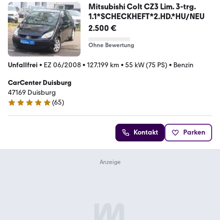
Mitsubishi Colt CZ3 Lim. 3-trg.
1.1*SCHECKHEFT*2.HD.*HU/NEU
2.500 €
Ohne Bewertung
Unfallfrei
•
EZ 06/2008
•
127.199 km
•
55 kW (75 PS)
•
Benzin
CarCenter Duisburg
47169 Duisburg
(
65
)
5 Sterne
Kontakt
Parken