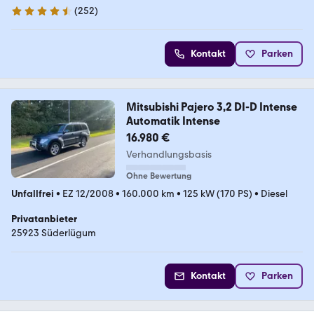
(
252
)
4.7 Sterne
Kontakt
Parken
Mitsubishi Pajero 3,2 DI-D Intense
Automatik Intense
16.980 €
Verhandlungsbasis
Ohne Bewertung
Unfallfrei
•
EZ 12/2008
•
160.000 km
•
125 kW (170 PS)
•
Diesel
Privatanbieter
25923 Süderlügum
Kontakt
Parken