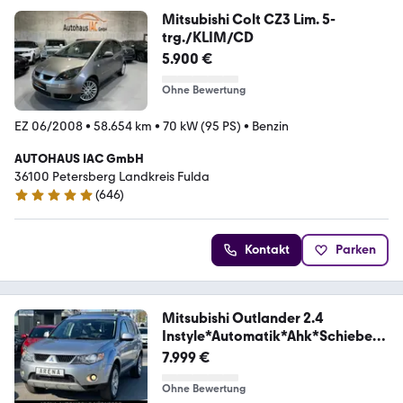
Mitsubishi Colt CZ3 Lim. 5-
trg./KLIM/CD
5.900 €
Ohne Bewertung
EZ 06/2008
•
58.654 km
•
70 kW (95 PS)
•
Benzin
AUTOHAUS IAC GmbH
36100 Petersberg Landkreis Fulda
(
646
)
4.8 Sterne
Kontakt
Parken
Mitsubishi Outlander 2.4
Instyle*Automatik*Ahk*Schiebed
ach
7.999 €
Ohne Bewertung