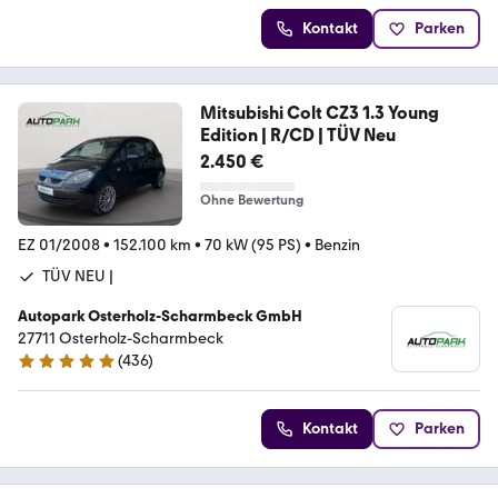
Kontakt
Parken
Mitsubishi Colt CZ3 1.3 Young
Edition | R/CD | TÜV Neu
2.450 €
Ohne Bewertung
EZ 01/2008
•
152.100 km
•
70 kW (95 PS)
•
Benzin
TÜV NEU |
Autopark Osterholz-Scharmbeck GmbH
27711 Osterholz-Scharmbeck
(
436
)
4.9 Sterne
Kontakt
Parken