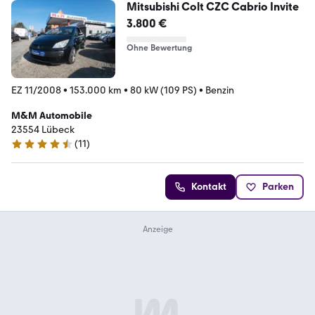
Mitsubishi Colt CZC Cabrio Invite
3.800 €
Ohne Bewertung
EZ 11/2008
•
153.000 km
•
80 kW (109 PS)
•
Benzin
M&M Automobile
23554 Lübeck
(
11
)
4.3 Sterne
Kontakt
Parken