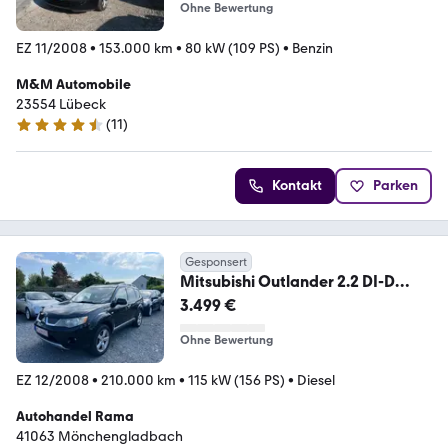
Ohne Bewertung
EZ 11/2008
•
153.000 km
•
80 kW (109 PS)
•
Benzin
M&M Automobile
23554 Lübeck
(
11
)
4.3 Sterne
Kontakt
Parken
Gesponsert
Mitsubishi Outlander 2.2 DI-D
Intense 4WD 7.Sitze 1.Hand
3.499 €
Ohne Bewertung
EZ 12/2008
•
210.000 km
•
115 kW (156 PS)
•
Diesel
Autohandel Rama
41063 Mönchengladbach