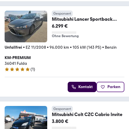
Gesponsert
Mitsubishi Lancer Sportback
Intense, AHK, 2-Hand, PDC
6.299 €
Ohne Bewertung
Unfallfrei
•
EZ 11/2008
•
96.000 km
•
105 kW (143 PS)
•
Benzin
KM-PREMIUM
36041 Fulda
(
1
)
5 Sterne
Kontakt
Parken
Gesponsert
Mitsubishi Colt CZC Cabrio Invite
3.800 €