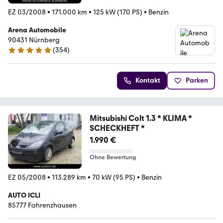
EZ 03/2008
•
171.000 km
•
125 kW (170 PS)
•
Benzin
Arena Automobile
90431 Nürnberg
(
354
)
4.8 Sterne
Kontakt
Parken
Mitsubishi Colt 1.3 * KLIMA *
SCHECKHEFT *
1.990 €
Ohne Bewertung
EZ 05/2008
•
113.289 km
•
70 kW (95 PS)
•
Benzin
AUTO ICLI
85777 Fahrenzhausen