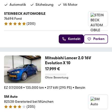
Automatik
Sitzheizung
V6 Motor
STEINBECK AUTOMOBILE
76694 Forst
(
200
)
4.8 Sterne
Kontakt
Parken
Mitsubishi Lancer 2.0 16V
Evolution X 10
17.999 €
Ohne Bewertung
EZ 07/2008
•
135.000 km
•
217 kW (295 PS)
•
Benzin
SM Auto
82538 Geretsried bei München
(
205
)
3.9 Sterne