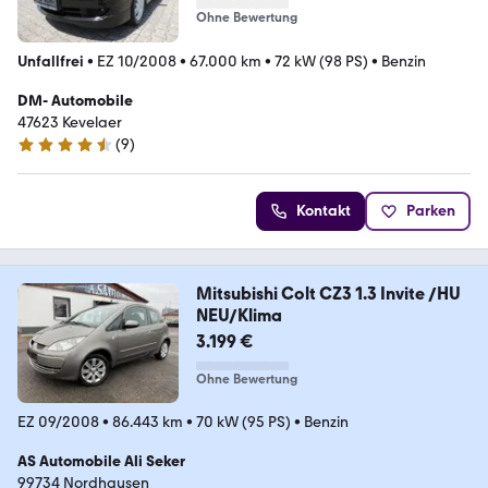
Ohne Bewertung
Unfallfrei
•
EZ 10/2008
•
67.000 km
•
72 kW (98 PS)
•
Benzin
DM- Automobile
47623 Kevelaer
(
9
)
4.3 Sterne
Kontakt
Parken
Mitsubishi Colt CZ3 1.3 Invite /HU
NEU/Klima
3.199 €
Ohne Bewertung
EZ 09/2008
•
86.443 km
•
70 kW (95 PS)
•
Benzin
AS Automobile Ali Seker
99734 Nordhausen