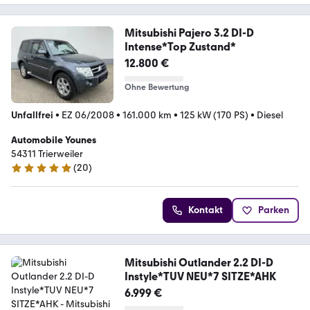
Mitsubishi Pajero 3.2 DI-D
Intense*Top Zustand*
12.800 €
Ohne Bewertung
Unfallfrei
•
EZ 06/2008
•
161.000 km
•
125 kW (170 PS)
•
Diesel
Automobile Younes
54311 Trierweiler
(
20
)
4.9 Sterne
Kontakt
Parken
Mitsubishi Outlander 2.2 DI-D
Instyle*TUV NEU*7 SITZE*AHK
6.999 €