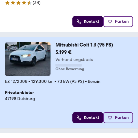
(
34
)
4.6 Sterne
Kontakt
Parken
Mitsubishi Colt 1.3 (95 PS)
3.199 €
Verhandlungsbasis
Ohne Bewertung
EZ 12/2008
•
129.000 km
•
70 kW (95 PS)
•
Benzin
Privatanbieter
47198 Duisburg
Kontakt
Parken