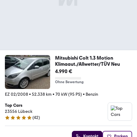
Mitsubishi Colt 1.3 Motion
Klimaaut./Allwetter/TÜV Neu
4.990 €
Ohne Bewertung
EZ 02/2008
•
52.338 km
•
70 kW (95 PS)
•
Benzin
Top Cars
23556 Lübeck
(
42
)
5 Sterne
Kontakt
Parken