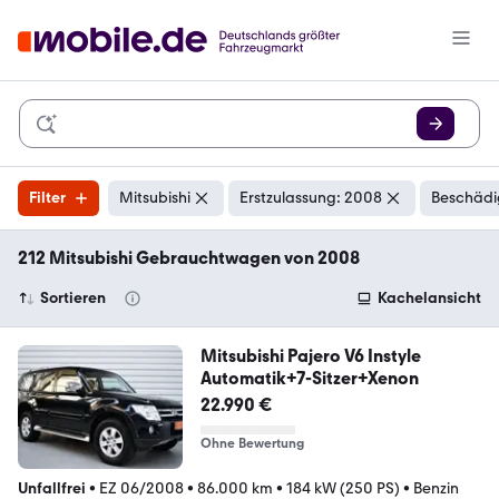
Filter
Mitsubishi
Erstzulassung: 2008
Beschädi
212 Mitsubishi Gebrauchtwagen von 2008
Sortieren
Kachelansicht
Mitsubishi Pajero V6 Instyle
Automatik+7-Sitzer+Xenon
22.990 €
Ohne Bewertung
Unfallfrei
•
EZ 06/2008
•
86.000 km
•
184 kW (250 PS)
•
Benzin