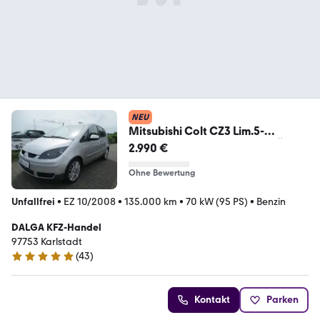
NEU
Mitsubishi Colt CZ3 Lim.5-
trg.1.3Motion Plus/1.Hand/TÜV
2.990 €
NEU
Ohne Bewertung
Unfallfrei
•
EZ 10/2008
•
135.000 km
•
70 kW (95 PS)
•
Benzin
DALGA KFZ-Handel
97753 Karlstadt
(
43
)
4.8 Sterne
Kontakt
Parken