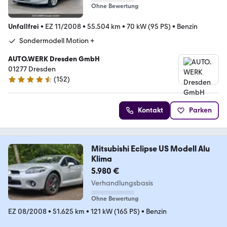
Ohne Bewertung
Unfallfrei
•
EZ 11/2008
•
55.504 km
•
70 kW (95 PS)
•
Benzin
Sondermodell Motion +
AUTO.WERK Dresden GmbH
01277 Dresden
(
152
)
4.5 Sterne
Kontakt
Parken
Mitsubishi Eclipse US Modell Alu
Klima
5.980 €
Verhandlungsbasis
Ohne Bewertung
EZ 08/2008
•
51.625 km
•
121 kW (165 PS)
•
Benzin