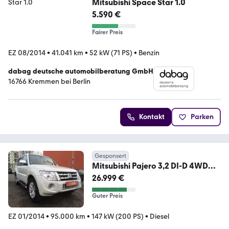
Mitsubishi Space Star 1.0
5.590 €
Fairer Preis
EZ 08/2014
•
41.041 km
•
52 kW (71 PS)
•
Benzin
dabag deutsche automobilberatung GmbH
16766 Kremmen bei Berlin
Kontakt
Parken
Gesponsert
Mitsubishi Pajero 3,2 DI-D 4WD
Top Automatik*1.HAND*
26.999 €
Guter Preis
EZ 01/2014
•
95.000 km
•
147 kW (200 PS)
•
Diesel