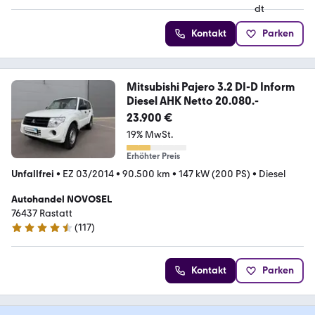
Kontakt
Parken
Mitsubishi Pajero 3.2 DI-D Inform
Diesel AHK Netto 20.080.-
23.900 €
19% MwSt.
Erhöhter Preis
Unfallfrei
•
EZ 03/2014
•
90.500 km
•
147 kW (200 PS)
•
Diesel
Autohandel NOVOSEL
76437 Rastatt
(
117
)
4.6 Sterne
Kontakt
Parken