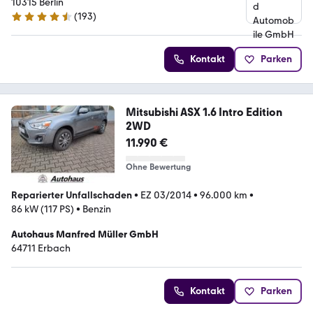
10315 Berlin
(
193
)
4.3 Sterne
Kontakt
Parken
Mitsubishi ASX 1.6 Intro Edition
2WD
11.990 €
Ohne Bewertung
Reparierter Unfallschaden
•
EZ 03/2014
•
96.000 km
•
86 kW (117 PS)
•
Benzin
Autohaus Manfred Müller GmbH
64711 Erbach
Kontakt
Parken