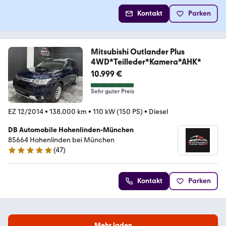
Kontakt
Parken
Mitsubishi Outlander Plus
4WD*Teilleder*Kamera*AHK*
10.999 €
Sehr guter Preis
EZ 12/2014
•
138.000 km
•
110 kW (150 PS)
•
Diesel
DB Automobile Hohenlinden-München
85664 Hohenlinden bei München
(
47
)
4.8 Sterne
Kontakt
Parken
Mehr laden