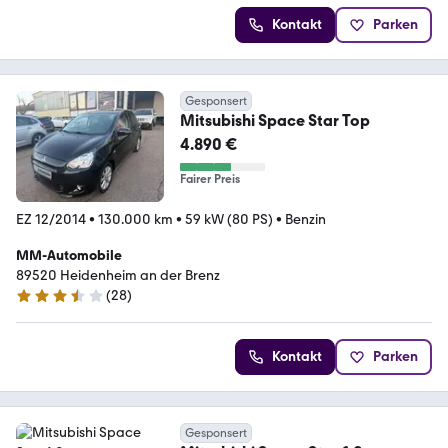
Kontakt
Parken
Gesponsert
Mitsubishi Space Star Top
4.890 €
Fairer Preis
EZ 12/2014
•
130.000 km
•
59 kW (80 PS)
•
Benzin
MM-Automobile
89520 Heidenheim an der Brenz
(
28
)
3.3 Sterne
Kontakt
Parken
Gesponsert