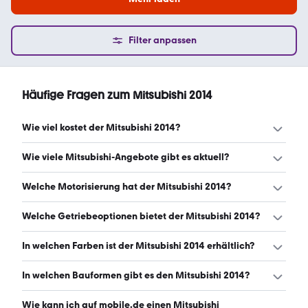
Filter anpassen
Häufige Fragen zum Mitsubishi 2014
Wie viel kostet der Mitsubishi 2014?
Ein guter Preis für einen Mitsubishi 2014 liegt zwischen
Wie viele Mitsubishi-Angebote gibt es aktuell?
4.970 € und 9.965 €. (Stand: 6.8.2026)
Es gibt insgesamt 247 Mitsubishi bei mobile.de, davon 247
Welche Motorisierung hat der Mitsubishi 2014?
Gebraucht- und 0 Neuwagen. (Stand: 6.8.2026)
Der Mitsubishi 2014 hat Leistungen zwischen 71 und 200
Welche Getriebeoptionen bietet der Mitsubishi 2014?
PS. (Stand: 6.8.2026)
Der Mitsubishi 2014 ist mit manuellem und
In welchen Farben ist der Mitsubishi 2014 erhältlich?
automatischem Getriebe erhältlich. (Stand: 6.8.2026)
Den Mitsubishi 2014 gibt es in folgenden Farben: grau,
In welchen Bauformen gibt es den Mitsubishi 2014?
weiß, schwarz, silber, braun, rot, blau, grün, lila und gelb.
Die häufigste Farbe ist grau. (Stand: 6.8.2026)
Den Mitsubishi 2014 gibt es in folgenden Bauformen: SUV,
Wie kann ich auf mobile.de einen Mitsubishi