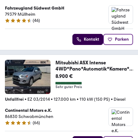
Fahrzeugland Südwest GmbH
79379 Müllheim
(
46
)
4.7 Sterne
Kontakt
Parken
Mitsubishi ASX Intense
4WD*Pano*Automatik*Kamera*A
HK*Xenon*
8.900 €
Sehr guter Preis
Unfallfrei
•
EZ 03/2014
•
127.000 km
•
110 kW (150 PS)
•
Diesel
Continental Motors e.K.
86830 Schwabmünchen
(
66
)
4.5 Sterne