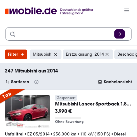
Filter
Mitsubishi
Erstzulassung: 2014
Beschädig
247 Mitsubishi aus 2014
Sortieren
Kachelansicht
Top
Gesponsert
Mitsubishi Lancer Sportback 1.8
DI-D+ Bi-Xenon Dyn. Kurvenl
3.990 €
Ohne Bewertung
Unfallfrei
•
EZ 05/2014
•
238.000 km
•
110 kW (150 PS)
•
Diesel