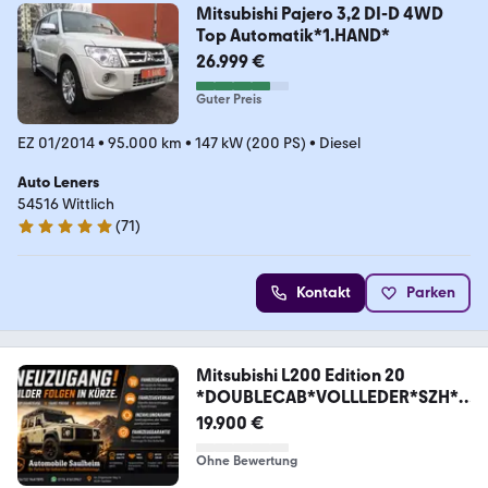
Mitsubishi Pajero 3,2 DI-D 4WD
Top Automatik*1.HAND*
26.999 €
Guter Preis
EZ 01/2014
•
95.000 km
•
147 kW (200 PS)
•
Diesel
Auto Leners
54516 Wittlich
(
71
)
5 Sterne
Kontakt
Parken
Mitsubishi L200 Edition 20
*DOUBLECAB*VOLLLEDER*SZH*A
HK*
19.900 €
Ohne Bewertung