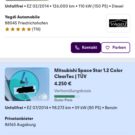
Unfallfrei
•
EZ 02/2014
•
126.000 km
•
110 kW (150 PS)
•
Diesel
Yagdi Automobile
88045 Friedrichshafen
(
116
)
4.9 Sterne
Kontakt
Parken
Mitsubishi Space Star 1.2 Color
ClearTec | TÜV
4.250 €
Verhandlungsbasis
Guter Preis
Unfallfrei
•
EZ 07/2014
•
98.273 km
•
59 kW (80 PS)
•
Benzin
Privatanbieter
86165 Augsburg