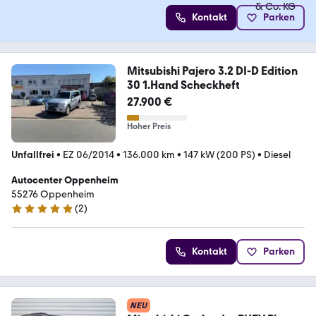
Kontakt
Parken
Mitsubishi Pajero 3.2 DI-D Edition
30 1.Hand Scheckheft
27.900 €
Hoher Preis
Unfallfrei
•
EZ 06/2014
•
136.000 km
•
147 kW (200 PS)
•
Diesel
Autocenter Oppenheim
55276 Oppenheim
(
2
)
5 Sterne
Kontakt
Parken
NEU