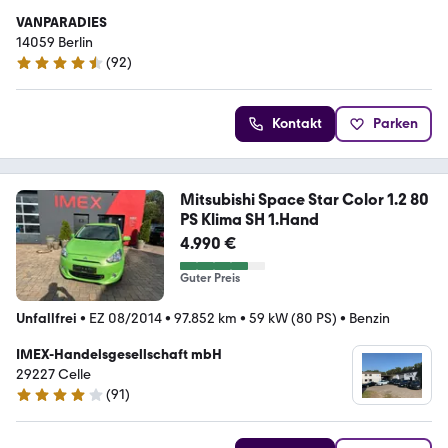
VANPARADIES
14059 Berlin
(
92
)
4.7 Sterne
Kontakt
Parken
Mitsubishi Space Star Color 1.2 80
PS Klima SH 1.Hand
4.990 €
Guter Preis
Unfallfrei
•
EZ 08/2014
•
97.852 km
•
59 kW (80 PS)
•
Benzin
IMEX-Handelsgesellschaft mbH
29227 Celle
(
91
)
4.1 Sterne