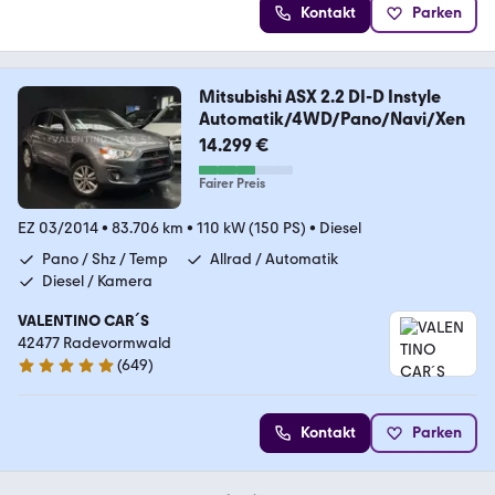
Kontakt
Parken
Mitsubishi ASX 2.2 DI-D Instyle
Automatik/4WD/Pano/Navi/Xen
14.299 €
Fairer Preis
EZ 03/2014
•
83.706 km
•
110 kW (150 PS)
•
Diesel
Pano / Shz / Temp
Allrad / Automatik
Diesel / Kamera
VALENTINO CAR´S
42477 Radevormwald
(
649
)
4.9 Sterne
Kontakt
Parken