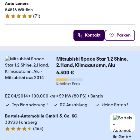
Auto Leners
54516 Wittlich
(
71
)
5 Sterne
Kontakt
Parken
Mitsubishi Space Star 1.2 Shine,
2.Hand, Klimaautomn, Alu
6.300 €
Erhöhter Preis
EZ 04/2014
•
100.000 km
•
59 kW (80 PS)
•
Benzin
Top Finanzierung !
0% Anzahlung !
kleine Raten !
Bartels-Automobile GmbH & Co. KG
30938 Fuhrberg
(
465
)
4.6 Sterne