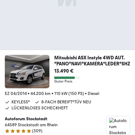
Mitsubishi ASX Instyle 4WD AUT.
°PANO°NAVI°KAMERA°LEDER°SHZ
13.490 €
Guter Preis
EZ 04/2014
•
44.200 km
•
110 kW (150 PS)
•
Diesel
KEYLESS°
8-FACH BEREIFT°TÜV NEU
LÜCKENLOSES SCHECKHEFT
Autoforum Stockstadt
64589 Stockstadt am Rhein
(
309
)
4.8 Sterne