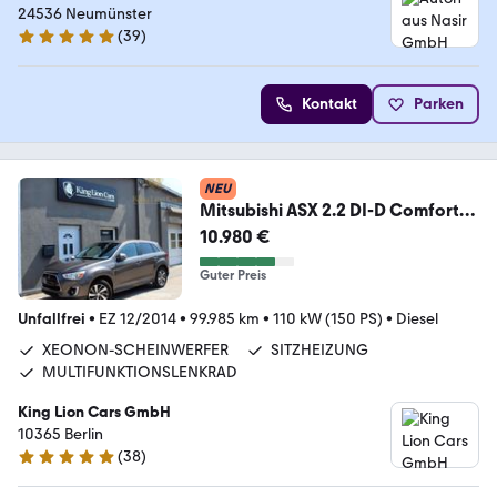
24536 Neumünster
(
39
)
4.8 Sterne
Kontakt
Parken
NEU
Mitsubishi ASX 2.2 DI-D Comfort
Edition 4WD KAMERA+1.HAND+
10.980 €
Guter Preis
Unfallfrei
•
EZ 12/2014
•
99.985 km
•
110 kW (150 PS)
•
Diesel
XEONON-SCHEINWERFER
SITZHEIZUNG
MULTIFUNKTIONSLENKRAD
King Lion Cars GmbH
10365 Berlin
(
38
)
5 Sterne