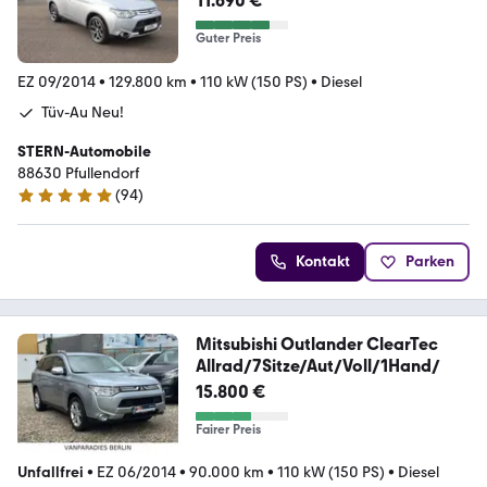
11.690 €
Guter Preis
EZ 09/2014
•
129.800 km
•
110 kW (150 PS)
•
Diesel
Tüv-Au Neu!
STERN-Automobile
88630 Pfullendorf
(
94
)
4.9 Sterne
Kontakt
Parken
Mitsubishi Outlander ClearTec
Allrad/7Sitze/Aut/Voll/1Hand/
15.800 €
Fairer Preis
Unfallfrei
•
EZ 06/2014
•
90.000 km
•
110 kW (150 PS)
•
Diesel