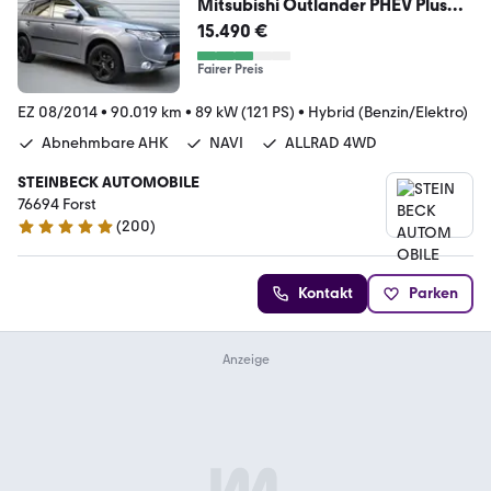
Mitsubishi Outlander PHEV Plus
4WD+Navi+AHK
15.490 €
Fairer Preis
EZ 08/2014
•
90.019 km
•
89 kW (121 PS)
•
Hybrid (Benzin/Elektro)
Abnehmbare AHK
NAVI
ALLRAD 4WD
STEINBECK AUTOMOBILE
76694 Forst
(
200
)
4.8 Sterne
Kontakt
Parken