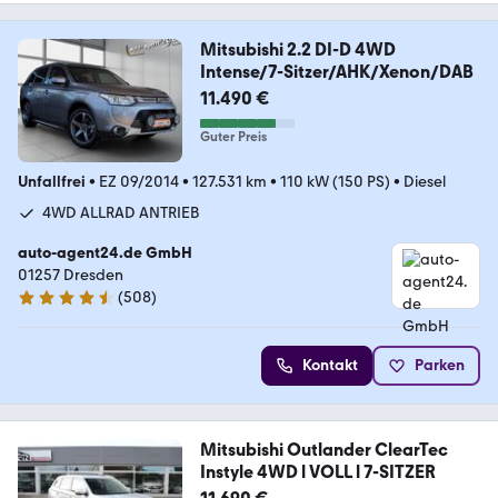
Mitsubishi 2.2 DI-D 4WD
Intense/7-Sitzer/AHK/Xenon/DAB
11.490 €
Guter Preis
Unfallfrei
•
EZ 09/2014
•
127.531 km
•
110 kW (150 PS)
•
Diesel
4WD ALLRAD ANTRIEB
auto-agent24.de GmbH
01257 Dresden
(
508
)
4.6 Sterne
Kontakt
Parken
Mitsubishi Outlander ClearTec
Instyle 4WD l VOLL l 7-SITZER