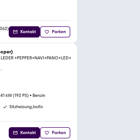
362
)
Kontakt
Parken
ooper)
LEDER +PEPPER+NAVI+PANO+LED+
141 kW (192 PS)
•
Benzin
Sitzheizung,Isofix
Kontakt
Parken