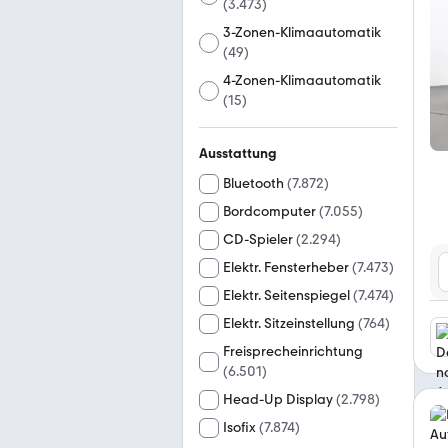
(
3.473
)
3-Zonen-Klimaautomatik
(
49
)
4-Zonen-Klimaautomatik
(
15
)
Ausstattung
Bluetooth
(
7.872
)
Bordcomputer
(
7.055
)
CD-Spieler
(
2.294
)
Elektr. Fensterheber
(
7.473
)
Elektr. Seitenspiegel
(
7.474
)
Elektr. Sitzeinstellung
(
764
)
Freisprecheinrichtung
(
6.501
)
Head-Up Display
(
2.798
)
Isofix
(
7.874
)