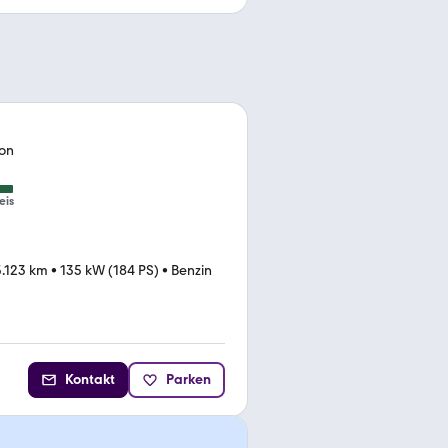
non
eis
.123 km
•
135 kW (184 PS)
•
Benzin
Kontakt
Parken