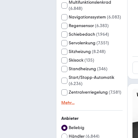
Multifunktionslenkrad
(
6.848
)
Navigationssystem
(
6.083
)
Regensensor
(
6.383
)
Schiebedach
(
1.964
)
Servolenkung
(
7.551
)
Sitzheizung
(
8.248
)
Skisack
(
135
)
Standheizung
(
346
)
Start/Stopp-Automatik
(
6.236
)
Zentralverriegelung
(
7.581
)
Mehr
...
Anbieter
Beliebig
Händler
(
6.844
)