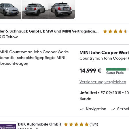
Riller & Schnauck GmbH, BMW und MINI Vertragshändler
4.4 Sterne
513 Teltow
MINI John Cooper Wor
Countryman John Cooper 
14.999 €
Guter Preis
Versicherung vergleichen
Unfallfrei
•
EZ 09/2015
•
1
Benzin
Navigation
Sitzhe
DUK Automobile GmbH
(
174
)
4.9 Sterne