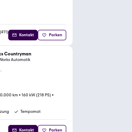
(
411
)
Kontakt
Parken
ks Countryman
Works Automatik
00.000 km
•
160 kW (218 PS)
•
izung
Tempomat
Kontakt
Parken