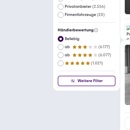
Privatanbieter
(
2.556
)
Firmenfahrzeuge
(
20
)
Händlerbewertung
Beliebig
ab
(
6.177
)
3 Sterne
ab
(
6.077
)
4 Sterne
(
1.021
)
ab
5 Sterne
Weitere Filter