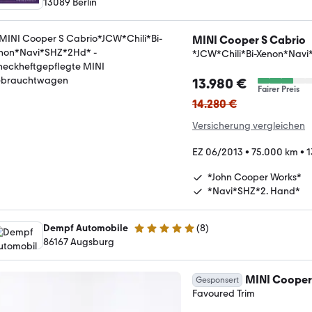
13089 Berlin
MINI Cooper S Cabrio
*JCW*Chili*Bi-Xenon*Nav
13.980 €
Fairer Preis
14.280 €
Versicherung vergleichen
EZ 06/2013
•
75.000 km
•
1
*John Cooper Works*
*Navi*SHZ*2. Hand*
Dempf Automobile
(
8
)
5 Sterne
86167 Augsburg
MINI Cooper
Gesponsert
Favoured Trim