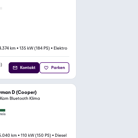
4.374 km
•
135 kW (184 PS)
•
Elektro
3
)
Kontakt
Parken
yman D (Cooper)
Kam Bluetooth Klima
reis
5.040 km
•
110 kW (150 PS)
•
Diesel