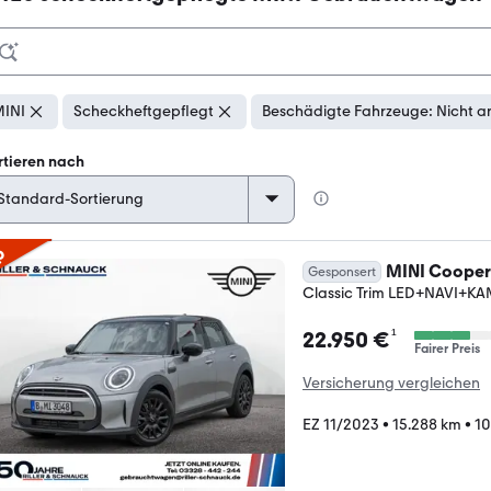
INI
Scheckheftgepflegt
Beschädigte Fahrzeuge: Nicht a
rtieren nach
p
MINI Cooper
Gesponsert
Classic Trim LED+NAVI+
¹
22.950 €
Fairer Preis
Versicherung vergleichen
EZ 11/2023
•
15.288 km
•
10