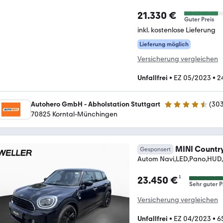
21.330 €
Guter Preis
inkl. kostenlose Lieferung
Lieferung möglich
Versicherung vergleichen
Unfallfrei
•
EZ 05/2023
•
2
Autohero GmbH - Abholstation Stuttgart
(
30
4.4 Sterne
70825 Korntal-Münchingen
MINI Countr
Gesponsert
Autom Navi,LED,Pano,HUD,
¹
23.450 €
Sehr guter P
Versicherung vergleichen
Unfallfrei
•
EZ 04/2023
•
6