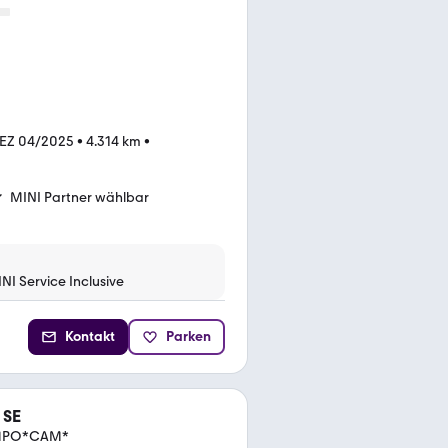
EZ 04/2025
•
4.314 km
•
MINI Partner wählbar
NI Service Inclusive
Kontakt
Parken
 SE
TEMPO*CAM*