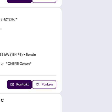
i*SHZ*2Hd*
35 kW (184 PS)
•
Benzin
*Chili*Bi-Xenon*
Kontakt
Parken
 C