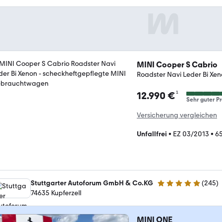
MINI Cooper S Cabrio
Roadster Navi Leder Bi Xe
¹
12.990 €
Sehr guter Pr
Versicherung vergleichen
Unfallfrei
•
EZ 03/2013
•
65
Stuttgarter Autoforum GmbH & Co.KG
(
245
)
4.8 Sterne
74635 Kupferzell
MINI ONE