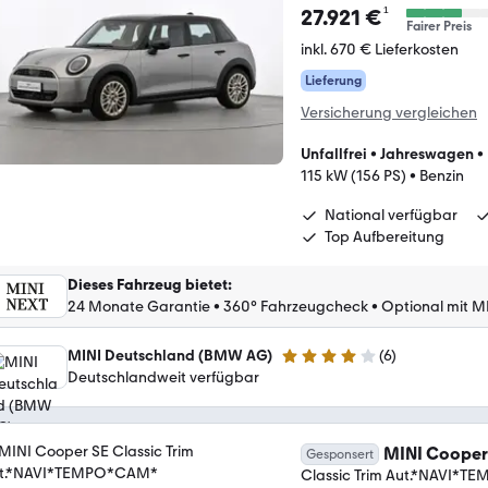
¹
27.921 €
Fairer Preis
inkl. 670 € Lieferkosten
Lieferung
Versicherung vergleichen
Unfallfrei
•
Jahreswagen
•
115 kW (156 PS)
•
Benzin
National verfügbar
Top Aufbereitung
Dieses Fahrzeug bietet
:
24 Monate Garantie
•
360° Fahrzeugcheck
•
Optional mit MI
MINI Deutschland (BMW AG)
(
6
)
4 Sterne
Deutschlandweit verfügbar
MINI Cooper
Gesponsert
Classic Trim Aut.*NAVI*