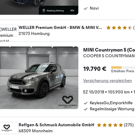
Navi
WELLER Premium GmbH - BMW & MINI Vertragshändler
(
4.3 Sterne
21073 Hamburg
MINI Countryman S (C
COOPER S COUNTRYMAN 
19.790 €
Erhöhter Preis
Versicherung vergleichen
EZ 10/2018
•
105.900 km
•
KeylessGo,Einparkhilfe
Regelmässige Wartung
Reffgen & Schmuck Automobile GmbH
(
275
)
4.8 Sterne
68309 Mannheim