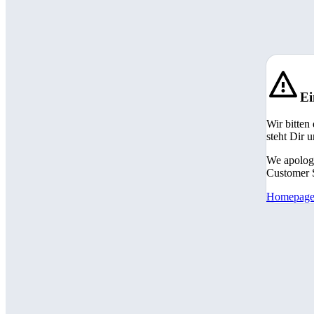
Ei
Wir bitten
steht Dir 
We apologi
Customer S
Homepag