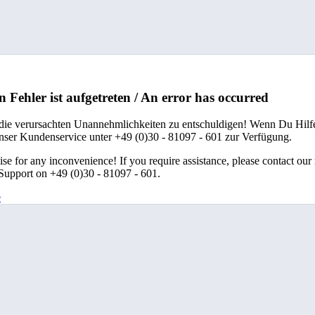
n Fehler ist aufgetreten / An error has occurred
 die verursachten Unannehmlichkeiten zu entschuldigen! Wenn Du Hilfe
unser Kundenservice unter +49 (0)30 - 81097 - 601 zur Verfügung.
se for any inconvenience! If you require assistance, please contact our
upport on +49 (0)30 - 81097 - 601.
e