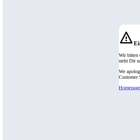
Ei
Wir bitten
steht Dir 
We apologi
Customer S
Homepag