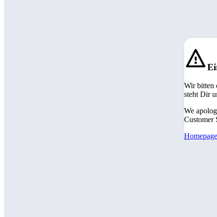
Ei
Wir bitten
steht Dir 
We apologi
Customer S
Homepag