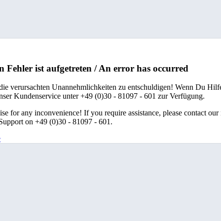
n Fehler ist aufgetreten / An error has occurred
 die verursachten Unannehmlichkeiten zu entschuldigen! Wenn Du Hilfe
unser Kundenservice unter +49 (0)30 - 81097 - 601 zur Verfügung.
se for any inconvenience! If you require assistance, please contact our
upport on +49 (0)30 - 81097 - 601.
e